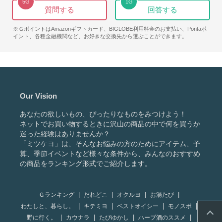
5
G
1
G
質問する
回答する
※ＧポイントはAmazonギフトカード、BIGLOBE利用料金のお支払い、Pontaポ
イント、各種金融機関など、お好きな交換先から選ぶことができます。
Our Vision
あなたの欲しいもの、ぴったりなものをみつけよう！
ネットでお買い物するときに沢山の商品の中で何を買うか
迷った経験はありませんか？
「ミツケヨ」は、そんなお悩みの方のためにアイテム、予
算、季節イベントなど様々な条件から、みんなのおすすめ
の商品をランキング形式でご紹介します。
Ｇランキング
だれどこ
オクルヨ
お湯たび
わたしと、暮らし。
キテミヨ
ベストオイシー
モノスポ
野に行く。
カウナラ
たびゆかし
ハーブ酒のススメ