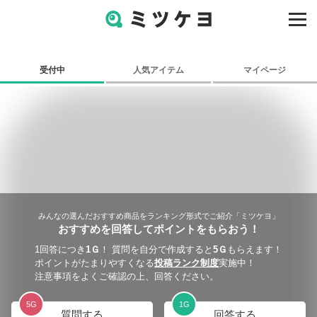
受付中
人気アイテム
マイページ
みんなの選んだおすすめ商品をランキング形式でご紹介「
ミツケヨ
」
おすすめを回答してポイントをもらおう！
1回答につき
1
Ｇ
！ 質問を自分で作成すると
5
Ｇ
もらえます！
ポイントがたまりやすくなる
投稿ランク制度
実施中！
注意事項をよくご確認の上、回答ください。
5
G
1
G
質問する
回答する