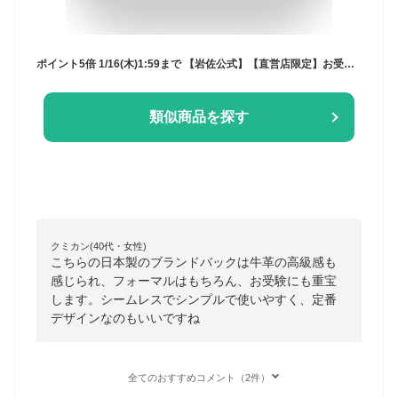
ポイント5倍 1/16(木)1:59まで 【岩佐公式】【直営店限定】お受験バッグ 日本製 大きめ ブランド 本革 牛革 レザー 学校行事 保護者 親 かばん フォーマルバッグ セレモニーバッグ 入学式 卒業式 卒園式 入園式 ハンドバッグ iw60420
類似商品を探す
クミカン(40代・女性)
こちらの日本製のブランドバックは牛革の高級感も
感じられ、フォーマルはもちろん、お受験にも重宝
します。シームレスでシンプルで使いやすく、定番
デザインなのもいいですね
全てのおすすめコメント（2件）