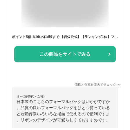
ポイント5倍 1/16(木)1:59まで 【岩佐公式】【ランキング1位】フォーマルバッグ 日本製 大きめ ブランド マグネット 葬儀 お葬式 弔事 慶弔両用 卒業式 卒園式 入学式 入園式 学校行事 かばん ブラックフォーマル 黒 喪服バッグ 冠婚葬祭 ハンドバッグ 1752
この商品をサイトでみる
価格と在庫を
楽天
でチェック
>>
ミーコ(60代・女性)
日本製のこちらのフォーマルバッグはいかがですか
。品質の良いフォーマルバッグをひとつ持っている
と冠婚葬祭いろいろな場面で使えるので便利ですよ
。リボンのデザインが可愛らしくておすすめです。