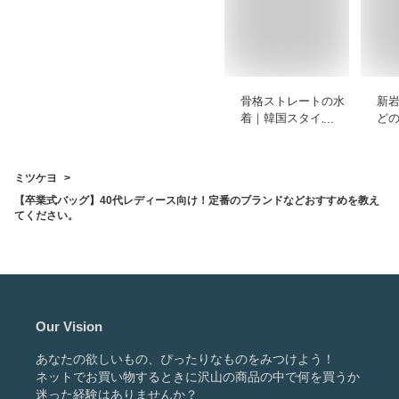
骨格ストレートの水
新
着｜韓国スタイルで
ど
バンドゥやビキニ、
の
タンキニなどおすす
え
めを教えてくださ
を
ミツケヨ
い。
【卒業式バッグ】40代レディース向け！定番のブランドなどおすすめを教え
てください。
Our Vision
あなたの欲しいもの、ぴったりなものをみつけよう！
ネットでお買い物するときに沢山の商品の中で何を買うか
迷った経験はありませんか？