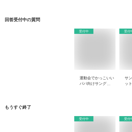
回答受付中の質問
受付中
受付
運動会でかっこいい
サ
パパ向けサングラス
ッ
｜写真映えして機能
ス
性も高いおすすめを
ま
教えてください。
え
もうすぐ終了
受付中
受付