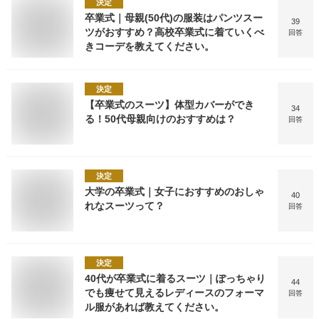
決定
卒業式｜母親(50代)の服装はパンツスー
39
ツがおすすめ？高校卒業式に着ていくべ
回答
きコーデを教えてください。
決定
【卒業式のスーツ】体型カバーができ
34
る！50代母親向けのおすすめは？
回答
決定
大学の卒業式｜女子におすすめのおしゃ
40
れなスーツって？
回答
決定
40代が卒業式に着るスーツ｜ぽっちゃり
44
でも痩せて見えるレディースのフォーマ
回答
ル服があれば教えてください。