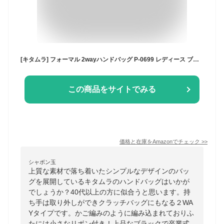
[キタムラ] フォーマル 2wayハンドバッグ P-0699 レディース ブラック [黒] 15151
この商品をサイトでみる
価格と在庫を
Amazon
でチェック
>>
シャボン玉
上質な素材で落ち着いたシンプルなデザインのバッ
グを展開しているキタムラのハンドバッグはいかが
でしょうか？40代以上の方に似合うと思います。持
ち手は取り外しができクラッチバッグにもなる２WA
Yタイプです。かご編みのように編み込まれておりふ
たには小さなリボン付き！上品なブラックで卒業式