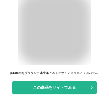
[Gratante] グラタンテ 本牛革 ベルトデザイン スクエア ミニバッグ レディース ハンドバッグ 通勤バッグ abb-g0061 (ブラック)
この商品をサイトでみる