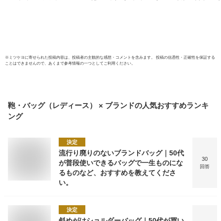
入園式
ばん
ーマル
グ 冠
バッグ
※
ミツケヨ
に寄せられた投稿内容は、投稿者の主観的な感想・コメントを含みます。 投稿の信憑性・正確性を保証する
ことはできませんので、あくまで参考情報の一つとしてご利用ください。
鞄・バッグ（レディース） × ブランド
の人気おすすめランキ
ング
決定
流行り廃りのないブランドバッグ｜50代
30
が普段使いできるバッグで一生ものにな
回答
るものなど、おすすめを教えてくださ
い。
決定
斜めがけショルダーバッグ｜50代が買い