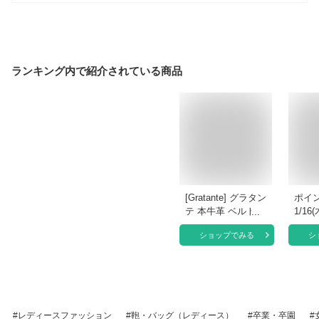
ランキング内で紹介されている商品
[Gratante] グラタン
ポイ
テ 本牛革 ベルトデ
1/16
ザイン スクエア ミ
【岩
ショップでみる
シ
ニバッグ レディー
キン
ス ハンドバッグ 通
マル
勤バッグ abb-g0061
大きめ
(ブラック)
グネッ
式 弔
業式 
レディースファッション
鞄・バッグ（レディース）
卒業・卒園