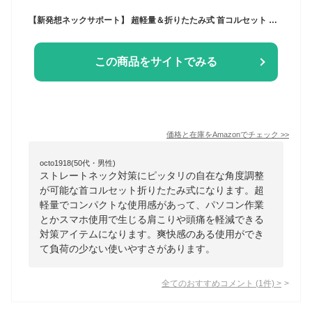
【新発想ネックサポート】 超軽量＆折りたたみ式 首コルセット ストレートネック対策・自由に角度調整・通気性 PC作業/スマホ/家事/外出に 男女兼用・ 誕生日プレゼントに最適
この商品をサイトでみる
価格と在庫を
Amazon
でチェック
>>
octo1918(50代・男性)
ストレートネック対策にピッタリの自在な角度調整
が可能な首コルセット折りたたみ式になります。超
軽量でコンパクトな使用感があって、パソコン作業
とかスマホ使用で生じる肩こりや頭痛を軽減できる
対策アイテムになります。爽快感のある使用ができ
て負荷の少ない使いやすさがあります。
全てのおすすめコメント
(
1
件)
>