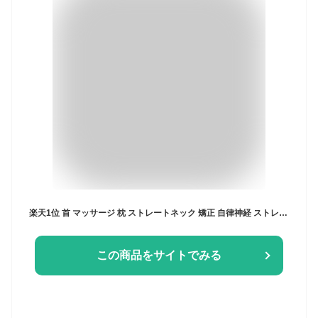
楽天1位 首 マッサージ 枕 ストレートネック 矯正 自律神経 ストレッチ ネックストレッチャー ネックピロー ツボ押し 首こり 巻き肩 スマホ首 首枕 矯正枕 マッサージ枕 偏頭痛 ネックマッサージ 頚椎枕 牽引 健康 体調 安眠枕 プレゼント
この商品をサイトでみる