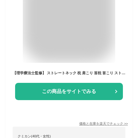
【理学療法士監修】 ストレートネック 枕 肩こり 首枕 首こり ストレッチ 首 頚椎 安眠枕 快眠枕 ストレートネック リラックス ネックストレッチャー 肩 ネックピロー 首を伸ばす グッズ 巻き肩 ピロー 矯正 SC
この商品をサイトでみる
価格と在庫を
楽天
でチェック
>>
クミカン(40代・女性)