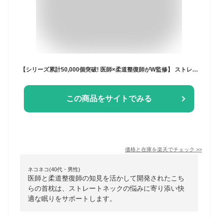
【シリーズ累計50,000個突破! 医師×柔道整復師がW監修】 ストレートネック 枕 首枕 首まくら 矯正枕 首 マッサージ 首ストレッチ 器具 ストレッチ枕 首こり スマホ首 頚椎 牽引 自宅 伸ばす 解消グッズ 健康グッズ
この商品をサイトでみる
価格と在庫を
楽天
でチェック
>>
ネコネコ(40代・男性)
医師と柔道整復師の知見を活かして開発されたこち
らの首枕は、ストレートネックの悩みに寄り添い快
適な眠りをサポートします。