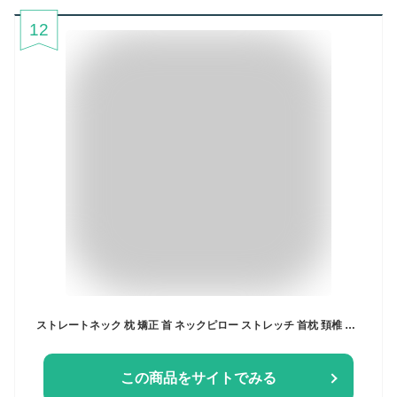
12
ストレートネック 枕 矯正 首 ネックピロー ストレッチ 首枕 頚椎 安眠枕 肩こり 肩凝り マッサージ まくら 首こり 首コリ 首 グッズ 首まくら マッサージャー かたこり ネックマッサージャー 解消 ストレッチャー
この商品をサイトでみる