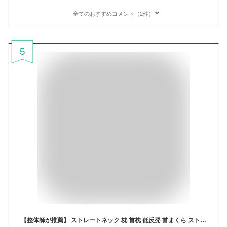
全てのおすすめコメント（2件）
5
【整体師が推薦】 ストレートネック 枕 首枕 低反発 首まくら ストレートネック 矯正 改善 ストレートネック用枕 肩こり 首こり ネック 枕 ストレッチ ストレート ネック グッズ くびまくら CHURACY 送料無料