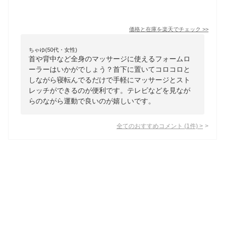
価格と在庫を
楽天
でチェック
>>
ちゃゆ(50代・女性)
首や背中など全身のマッサージに使えるフォームロ
ーラーはいかがでしょう？首下に置いてコロコロと
しながら寝転んでるだけで手軽にマッサージとスト
レッチができるのが便利です。テレビなどを見なが
らのながら運動で良いのが嬉しいです。
全てのおすすめコメント
(
1
件)
>