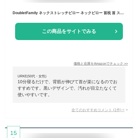
DoubletFamily ネックストレッチピロー ネックピロー 首枕 首 ストレッチ 10分寝るだけ 首筋を伸ばす 首 マッサージ リラックス 便利グッズ 記念日 プレゼント
この商品をサイトでみる
価格と在庫を
Amazon
でチェック
>>
URKE(50代・女性)
10分寝るだけで、背筋が伸びて首が楽になるのでお
すすめです。黒いデザインで、汚れが目立たなくて
使いやすいです。
全てのおすすめコメント
(
1
件)
>
15