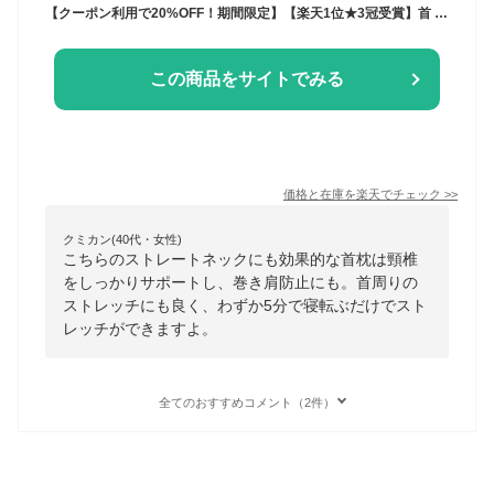
【クーポン利用で20%OFF！期間限定】【楽天1位★3冠受賞】首 マッサージ 枕 矯正 ストレートネック 首枕 スマホ首 ネックピロー セルフ整体 解消グッズ まくら 癒やしグッズ ストレッチ枕 ネックマッサージャー 巻き肩 姿勢サポート ストレッチ モデル
この商品をサイトでみる
価格と在庫を
楽天
でチェック
>>
クミカン(40代・女性)
こちらのストレートネックにも効果的な首枕は頸椎
をしっかりサポートし、巻き肩防止にも。首周りの
ストレッチにも良く、わずか5分で寝転ぶだけでスト
レッチができますよ。
全てのおすすめコメント（2件）