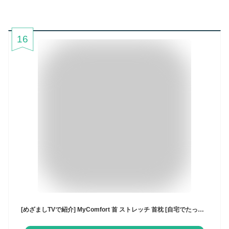
16
[めざましTVで紹介] MyComfort 首 ストレッチ 首枕 [自宅でたった5分] 首 肩 肩甲骨 を伸ばす 枕 首用 肩用 健康器具 首まくら ネックリラックスピロー ギフト プレゼント 誕生日 に (ブラック, ストレッチモデル)