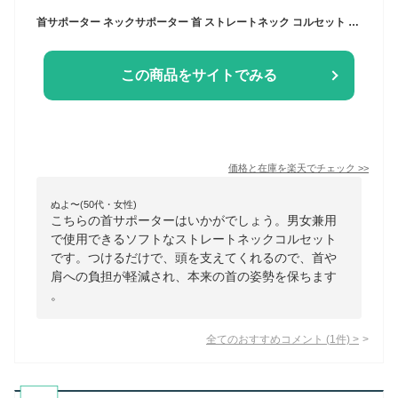
首サポーター ネックサポーター 首 ストレートネック コルセット 頸椎 軽量 ソフト スマホ首 在宅ワーク 男女兼用 首サポーター 首 コルセット 頚椎 ソフト 頸椎 就寝 家庭用 仕事 固定 男女兼用 専用洗濯カバー付き グレー 疲労回復 休み 休憩 リラックス
この商品をサイトでみる
価格と在庫を
楽天
でチェック
>>
ぬよ〜(50代・女性)
こちらの首サポーターはいかがでしょう。男女兼用
で使用できるソフトなストレートネックコルセット
です。つけるだけで、頭を支えてくれるので、首や
肩への負担が軽減され、本来の首の姿勢を保ちます
。
全てのおすすめコメント
(
1
件)
>