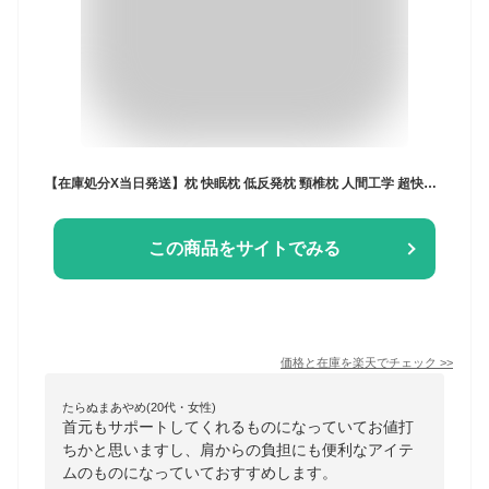
【在庫処分X当日発送】枕 快眠枕 低反発枕 頸椎枕 人間工学 超快適ハイテク頚椎牽引ケア枕 メモリーフォーム 頚椎牽引枕 頚椎 首ストレッチ 健康グッズ ケア枕 頸椎サポート ストレートネック枕 低反発 まくら 健康枕 頚椎牽引 矯正枕 解消 安眠枕首こり 横向き
この商品をサイトでみる
価格と在庫を
楽天
でチェック
>>
たらぬまあやめ(20代・女性)
首元もサポートしてくれるものになっていてお値打
ちかと思いますし、肩からの負担にも便利なアイテ
ムのものになっていておすすめします。