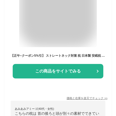
【正午~クーポン5%引】 ストレートネック対策 枕 日本製 安眠枕 枕カバー付 高さ調整 洗える 43×63 63 ネックフィット枕 横向き 横寝 首 ネック 頚椎 首こり 肩こり マクラ まくら ピロー 矯正 治療 国産 快眠枕 疲労回復 ストレートネック グッズ
この商品をサイトでみる
価格と在庫を
楽天
でチェック
>>
あみあみアミーゴ(40代・女性)
こちらの枕は 首の後ろと頭が別々の素材でできてい