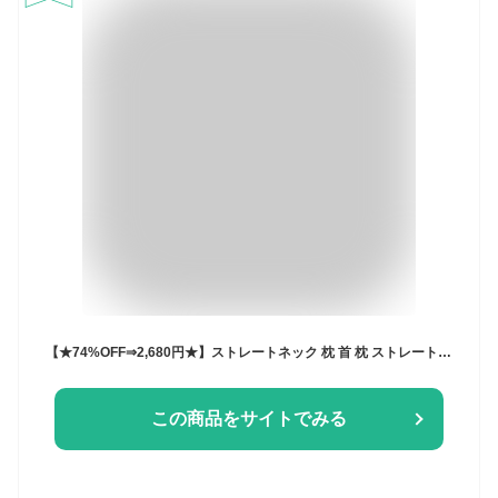
【★74%OFF⇒2,680円★】ストレートネック 枕 首 枕 ストレートネック ネックストレッチャー ネックピロー ストレッチ モデル セルフ整体 首枕 矯正 肩甲骨 肩 リラックス
この商品をサイトでみる