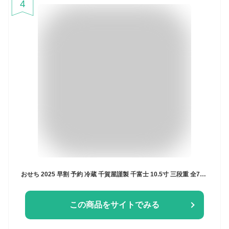
4
おせち 2025 早割 予約 冷蔵 千賀屋謹製 千富士 10.5寸 三段重 全72品 6〜7人前 千賀屋 送料無料 和風 御節 おせち料理 2024
この商品をサイトでみる