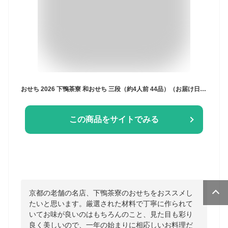
おせち 2026 下鴨茶寮 和おせち 三段（約4人前 44品）（お届け日12/31）冷蔵便 メーカー直送 / 和風 迎春 本格 おせち料理 少人数 2026年 予約 正月 お節 御節 御節料理 送料無料
この商品をサイトでみる
京都の老舗の名店、下鴨茶寮のおせちをおススメし
たいと思います。厳選された材料で丁寧に作られて
いてお味が良いのはもちろんのこと、見た目も彩り
良く美しいので、一年の始まりに相応しいお料理だ