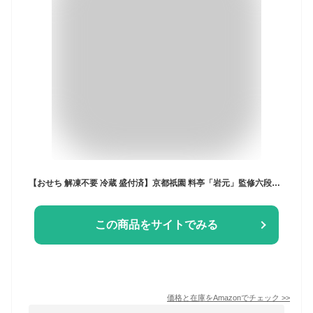
【おせち 解凍不要 冷蔵 盛付済】京都祇園 料亭「岩元」監修六段重 極 桜大福付き [六段重 73品目 約7～8人前] 12/30日お届け
この商品をサイトでみる
価格と在庫を
Amazon
でチェック
>>