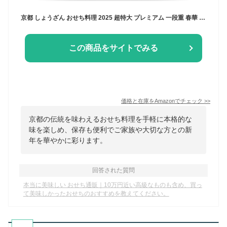
京都 しょうざん おせち料理 2025 超特大 プレミアム 一段重 春華 59品 盛り付け済み 冷凍おせち 約4人前 お届け日：12月30日 美食サークル
この商品をサイトでみる
価格と在庫を
Amazon
でチェック
>>
京都の伝統を味わえるおせち料理を手軽に本格的な
味を楽しめ、保存も便利でご家族や大切な方との新
年を華やかに彩ります。
回答された質問
本当に美味しい おせち通販｜10万円近い高級なものも含め、買っ
て美味しかったおせちのおすすめを教えてください。