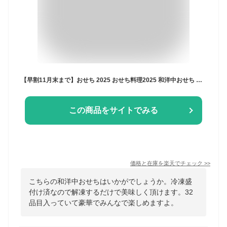
【早割11月末まで】おせち 2025 おせち料理2025 和洋中おせち 白姫乃舞 (しらひめのまい) 3段重 32品入 3人前 4人前 冷凍 盛付済 高級おせち 和風おせち 2024 正月 惣菜 ギフト 冷凍 トオカツフーズ おまかせ健康三彩
この商品をサイトでみる
価格と在庫を
楽天
でチェック
>>
こちらの和洋中おせちはいかがでしょうか。冷凍盛
付け済なので解凍するだけで美味しく頂けます。32
品目入っていて豪華でみんなで楽しめますよ。