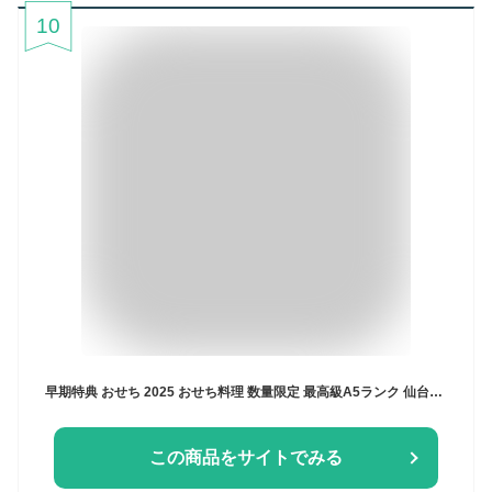
10
早期特典 おせち 2025 おせち料理 数量限定 最高級A5ランク 仙台牛 お肉のおせち 全9品 7寸×3段重【飾りセット・祝箸5膳・重箱付き】【肉おせち 5人前 6人前 7人前 正月 お正月 肉のおせち 三段重 セット お肉だけ 肉づくし重 】[冷凍配送]
この商品をサイトでみる