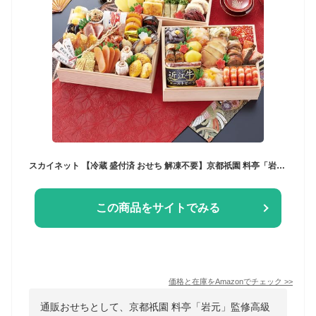
スカイネット 【冷蔵 盛付済 おせち 解凍不要】京都祇園 料亭「岩元」監修高級重 冠寿 [長方形三段 50品目 約4～5人前] 12/31日お届け
この商品をサイトでみる
価格と在庫を
Amazon
でチェック
>>
通販おせちとして、京都祇園 料亭「岩元」監修高級