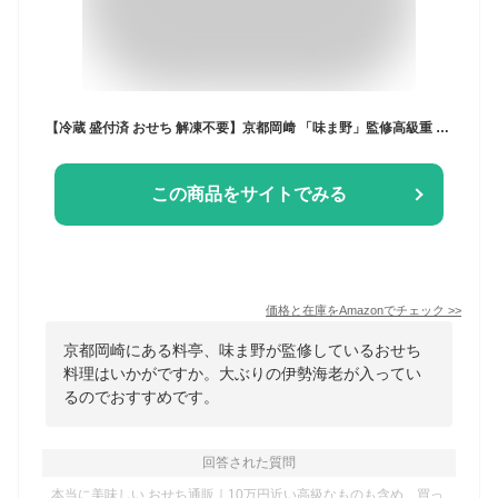
【冷蔵 盛付済 おせち 解凍不要】京都岡﨑 「味ま野」監修高級重 翠柳 [三段重 51品目 約4～5人前] 12/30日お届け
この商品をサイトでみる
価格と在庫を
Amazon
でチェック
>>
京都岡崎にある料亭、味ま野が監修しているおせち
料理はいかがですか。大ぶりの伊勢海老が入ってい
るのでおすすめです。
回答された質問
本当に美味しい おせち通販｜10万円近い高級なものも含め、買っ