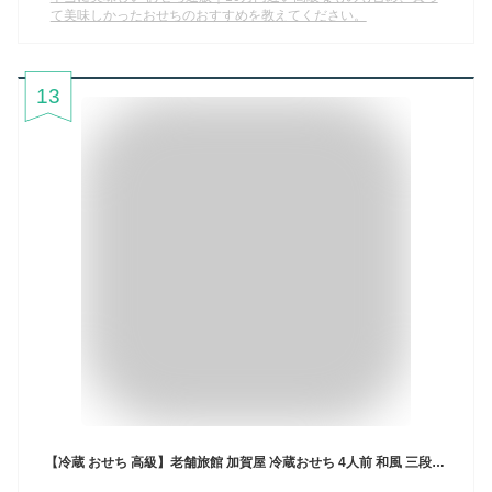
て美味しかったおせちのおすすめを教えてください。
13
【冷蔵 おせち 高級】老舗旅館 加賀屋 冷蔵おせち 4人前 和風 三段重 全48品 高級おせち きらめき 118年の伝統の味 数量限定 送料当社負担 解凍不要 盛付済 12/31お届け［おせち料理2025］