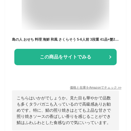
島の人 おせち 料理 海鮮 和風 さくらそう 5-6人前 3段重 41品+蟹2品 8寸 盛り付け済 北海道 高級 冷凍 12月28～29日お届け
この商品をサイトでみる
価格と在庫を
Amazon
でチェック
>>
こちらはいかがでしょうか。見た目も華やかで品数
も多くタラバガニも入っているので高級感ありお勧
めです。特に、鯖の照り焼きはとても上品な甘さで
照り焼きソースの香ばしい香りを感じることができ
鯖はふわふわとした食感なので気にいっています。