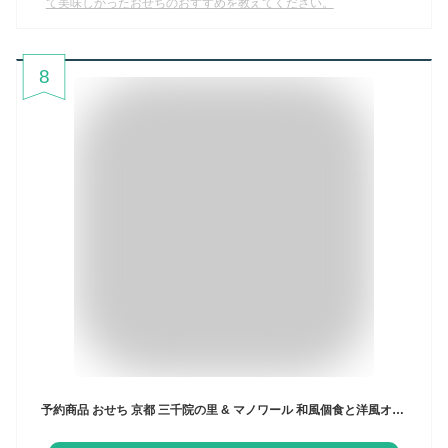
て美味しかったおせちのおすすめを教えてください。
8
予約商品 おせち 京都 三千院の里 & マノワール 和風個食と洋風オードブル 55品目 2人前 割烹 料亭 送料無料 冷蔵 高級 オードブル セット 内祝い お歳暮