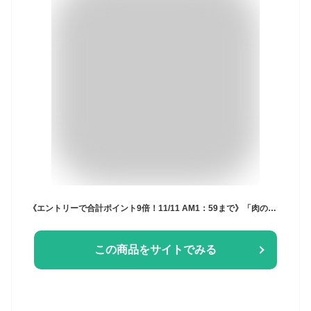
《エントリーで合計ポイント9倍！11/11 AM1：59まで》「肉のいとう」最高級A5ランク 仙台牛 お肉のおせち料理 2025（9品・重箱付き・冷凍）送料無料[美食サークル]
この商品をサイトでみる