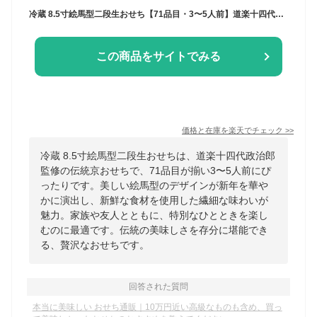
冷蔵 8.5寸絵馬型二段生おせち【71品目・3〜5人前】道楽十四代政治郎完全監修 伝統京おせち うけもち 【送料無料】2025年 お正月 お節料理 予約 冷蔵おせち お節 御節
この商品をサイトでみる
価格と在庫を
楽天
でチェック
>>
冷蔵 8.5寸絵馬型二段生おせちは、道楽十四代政治郎
監修の伝統京おせちで、71品目が揃い3〜5人前にぴ
ったりです。美しい絵馬型のデザインが新年を華や
かに演出し、新鮮な食材を使用した繊細な味わいが
魅力。家族や友人とともに、特別なひとときを楽し
むのに最適です。伝統の美味しさを存分に堪能でき
る、贅沢なおせちです。
回答された質問
本当に美味しい おせち通販｜10万円近い高級なものも含め、買っ