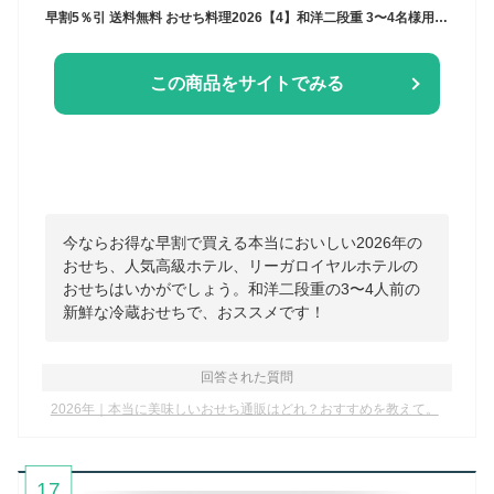
早割5％引 送料無料 おせち料理2026【4】和洋二段重 3〜4名様用（冷蔵便） リーガロイヤルホテル お正月 おせち お節 御節 高級 ホテル
この商品をサイトでみる
今ならお得な早割で買える本当においしい2026年の
おせち、人気高級ホテル、リーガロイヤルホテルの
おせちはいかがでしょう。和洋二段重の3〜4人前の
新鮮な冷蔵おせちで、おススメです！
回答された質問
2026年｜本当に美味しいおせち通販はどれ？おすすめを教えて。
17