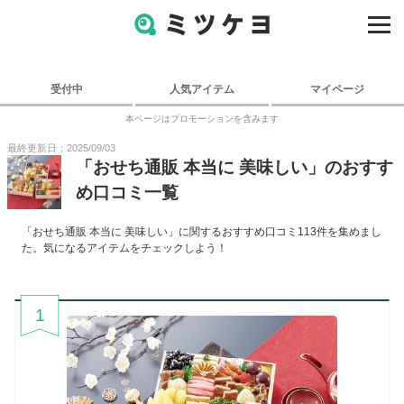
受付中
人気アイテム
マイページ
本ページはプロモーションを含みます
最終更新日：2025/09/03
「
おせち通販 本当に 美味しい
」のおすす
め口コミ一覧
「
おせち通販 本当に 美味しい
」に関するおすすめ口コミ
113
件を集めまし
た。気になるアイテムをチェックしよう！
1