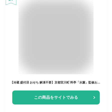
【冷蔵 盛付済 おせち 解凍不要】京都宮川町 料亭「水簾」監修おせち 瑞兆 [6.5寸3段 45品目 約3～4人前] 12/29～31お届け
この商品をサイトでみる