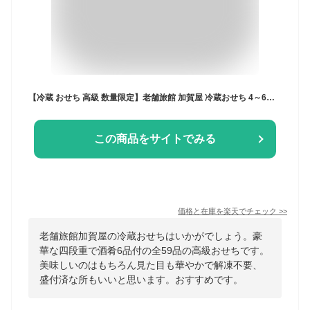
【冷蔵 おせち 高級 数量限定】老舗旅館 加賀屋 冷蔵おせち 4～6人前 和風 豪華四段重 酒肴6品付 全59品 高級おせち 【かがやき】 118年の伝統の味 送料当社負担 解凍不要 盛付済 12/31お届け［おせち料理2025］
この商品をサイトでみる
価格と在庫を
楽天
でチェック
>>
老舗旅館加賀屋の冷蔵おせちはいかがでしょう。豪
華な四段重で酒肴6品付の全59品の高級おせちです。
美味しいのはもちろん見た目も華やかで解凍不要、
盛付済な所もいいと思います。おすすめです。