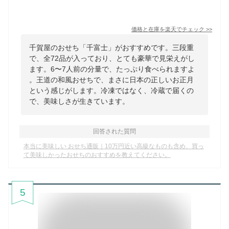
価格と在庫を
楽天
でチェック
>>
千賀屋のおせち「千富士」がおすすめです。三段重
で、全72品が入っており、とても豪華で見栄えがし
ます。6〜7人前の分量で、たっぷり食べられますよ
。王道の和風おせちで、まさに日本の正しいお正月
という感じがします。冷凍ではなく、冷蔵で届くの
で、美味しさが生きています。
回答された質問
本当に美味しい おせち通販｜10万円近い高級なものも含め、買っ
て美味しかったおせちのおすすめを教えてください。
5