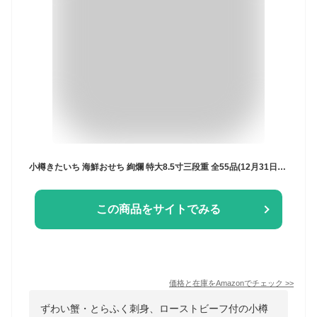
小樽きたいち 海鮮おせち 絢爛 特大8.5寸三段重 全55品(12月31日着)
この商品をサイトでみる
価格と在庫を
Amazon
でチェック
>>
ずわい蟹・とらふく刺身、ローストビーフ付の小樽