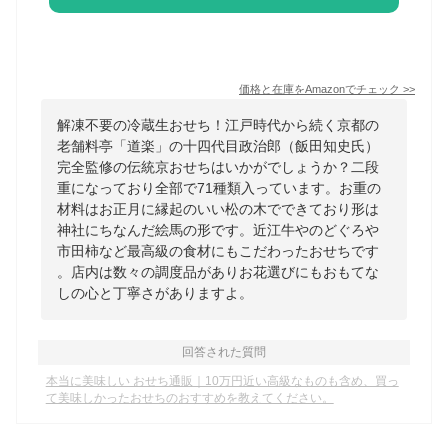
価格と在庫を
Amazon
でチェック
>>
解凍不要の冷蔵生おせち！江戸時代から続く京都の
老舗料亭「道楽」の十四代目政治郎（飯田知史氏）
完全監修の伝統京おせちはいかがでしょうか？二段
重になっており全部で71種類入っています。お重の
材料はお正月に縁起のいい松の木でできており形は
神社にちなんだ絵馬の形です。近江牛やのどぐろや
市田柿など最高級の食材にもこだわったおせちです
。店内は数々の調度品がありお花選びにもおもてな
しの心と丁寧さがありますよ。
回答された質問
本当に美味しい おせち通販｜10万円近い高級なものも含め、買っ
て美味しかったおせちのおすすめを教えてください。