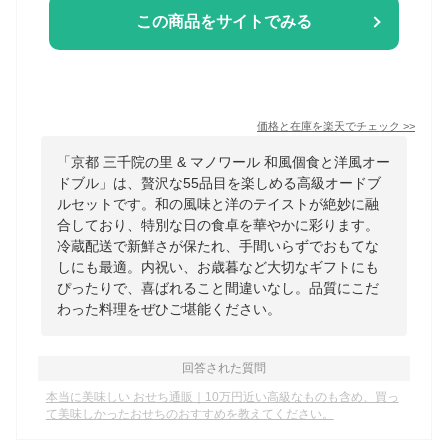
この商品をサイトでみる
価格と在庫を
楽天
でチェック
>>
「京都 三千院の里 & マノワール 和風個食と洋風オー
ドブル」は、贅沢な55品目を楽しめる高級オードブ
ルセットです。和の風味と洋のテイストが絶妙に融
合しており、特別な日の食卓を華やかに彩ります。
冷蔵配送で新鮮さが保たれ、手間いらずでおもてな
しにも最適。内祝い、お歳暮など大切なギフトにも
ぴったりで、喜ばれること間違いなし。品質にこだ
わった料理をぜひご堪能ください。
回答された質問
本当に美味しい おせち通販｜10万円近い高級なものも含め、買っ
て美味しかったおせちのおすすめを教えてください。