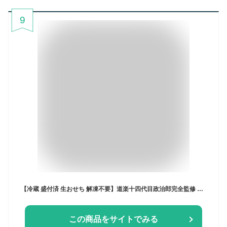
9
【冷蔵 盛付済 生おせち 解凍不要】道楽十四代目政治郎完全監修 伝統京おせち うけもち [二段重 71品目 約3～5人前] 12/30お届け
この商品をサイトでみる