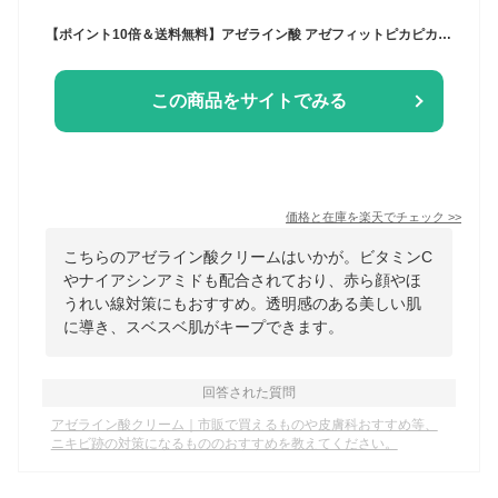
【ポイント10倍＆送料無料】アゼライン酸 アゼフィットピカピカクリーム /レチノール ナイアシンアミド プラセンタ ビタミンC セラミド グリチルリチン酸 シア脂 スクワラン ホホバ種子油 マッサージ 乾燥肌 赤み 赤ら顔 リフト ほうれい線 くすみ
この商品をサイトでみる
価格と在庫を
楽天
でチェック
>>
こちらのアゼライン酸クリームはいかが。ビタミンC
やナイアシンアミドも配合されており、赤ら顔やほ
うれい線対策にもおすすめ。透明感のある美しい肌
に導き、スベスベ肌がキープできます。
回答された質問
アゼライン酸クリーム｜市販で買えるものや皮膚科おすすめ等、
ニキビ跡の対策になるもののおすすめを教えてください。