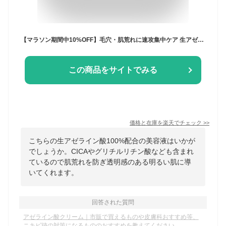
【マラソン期間中10%OFF】毛穴・肌荒れに速攻集中ケア 生アゼライン酸100%配合 乳液状美容液 スマートアクティベーター30g アゼライン酸 美容液 クリーム 化粧水 CICA グリチルリチン酸 毛穴 肌荒れ スキンケア 肌 赤み 皮脂 保湿 ニキビ テカリ 植物由来 無添加
この商品をサイトでみる
価格と在庫を
楽天
でチェック
>>
こちらの生アゼライン酸100%配合の美容液はいかが
でしょうか。CICAやグリチルリチン酸なども含まれ
ているので肌荒れを防ぎ透明感のある明るい肌に導
いてくれます。
回答された質問
アゼライン酸クリーム｜市販で買えるものや皮膚科おすすめ等、
ニキビ跡の対策になるもののおすすめを教えてください。