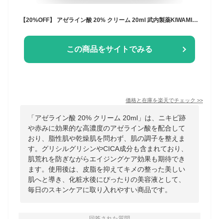
【20%OFF】 アゼライン酸 20% クリーム 20ml 武内製薬KIWAMI グリシルグリシン CICA ニキビ 脂性肌 乾燥肌 赤み 美容液 エイジングケア 皮脂 送料無料
この商品をサイトでみる
価格と在庫を
楽天
でチェック
>>
「アゼライン酸 20% クリーム 20ml」は、ニキビ跡
や赤みに効果的な高濃度のアゼライン酸を配合して
おり、脂性肌や乾燥肌を問わず、肌の調子を整えま
す。グリシルグリシンやCICA成分も含まれており、
肌荒れを防ぎながらエイジングケア効果も期待でき
ます。使用後は、皮脂を抑えてキメの整った美しい
肌へと導き、化粧水後にぴったりの美容液として、
毎日のスキンケアに取り入れやすい商品です。
回答された質問