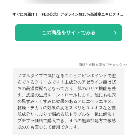
すぐにお届け！［FEG公式］アゼライン酸15％高濃度ニキビクリーム 化粧水 美容液 毛穴ケア ニキビ跡 黒ずみ対策 【クリアスキンクリームA】
この商品をサイトでみる
価格と在庫を
楽天
でチェック
>>
ノズルタイプで気になるニキビにピンポイントで塗
布できるクリームです！主成分のアゼライン酸は15
％の高濃度配合となっており、肌のバリア機能を整
え、皮脂の生成をコントロールします。他にも毛穴
の黒ずみ・くすみに効果のあるアロエベラエキス、
乾燥・テカリの効果のあるスベリヒユエキスなど整
肌成分たっぷりで悩める肌トラブルを一気に解決！
プチプラ価格で購入でき、４つの無添加処方で敏感
肌の方も安心して使用できます。