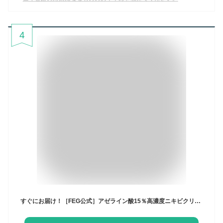
4
すぐにお届け！［FEG公式］アゼライン酸15％高濃度ニキビクリーム 化粧水 美容液 毛穴ケア ニキビ跡 黒ずみ対策 【クリアスキンクリームA】