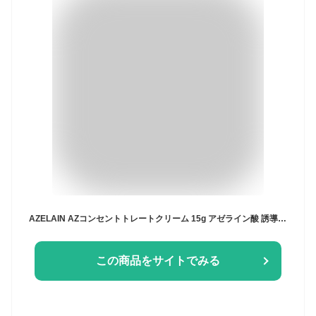
AZELAIN AZコンセントトレートクリーム 15g アゼライン酸 誘導体原液20％配合 アゼライン酸 CICA スクワラン＆ローヤルゼリー配合 グリチルリチン酸 サリチル酸 バランシング 毛穴 凹凸肌 肌荒れ予防 敏感肌 脂性肌 混合肌 保湿 キメツヤ テカリ
この商品をサイトでみる