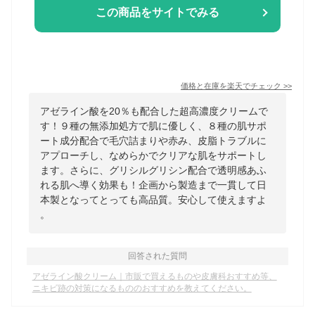
この商品をサイトでみる
価格と在庫を
楽天
でチェック
>>
アゼライン酸を20％も配合した超高濃度クリームで
す！９種の無添加処方で肌に優しく、８種の肌サポ
ート成分配合で毛穴詰まりや赤み、皮脂トラブルに
アプローチし、なめらかでクリアな肌をサポートし
ます。さらに、グリシルグリシン配合で透明感あふ
れる肌へ導く効果も！企画から製造まで一貫して日
本製となってとっても高品質。安心して使えますよ
。
回答された質問
アゼライン酸クリーム｜市販で買えるものや皮膚科おすすめ等、
ニキビ跡の対策になるもののおすすめを教えてください。