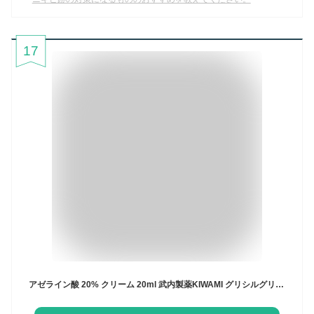
17
アゼライン酸 20% クリーム 20ml 武内製薬KIWAMI グリシルグリシン CICA ニキビ 脂性肌 乾燥肌 赤み 美容液 エイジングケア 皮脂 送料無料