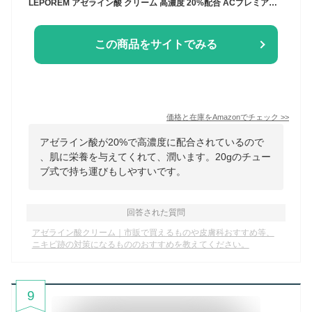
LEPOREM アゼライン酸 クリーム 高濃度 20%配合 ACプレミアムクリーム 15g azelaic acid 保湿 ACUNEAシリーズ (アゼライン酸プレミアム)
この商品をサイトでみる
価格と在庫を
Amazon
でチェック
>>
アゼライン酸が20%で高濃度に配合されているので
、肌に栄養を与えてくれて、潤います。20gのチュー
ブ式で持ち運びもしやすいです。
回答された質問
アゼライン酸クリーム｜市販で買えるものや皮膚科おすすめ等、
ニキビ跡の対策になるもののおすすめを教えてください。
9