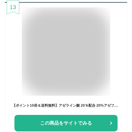
13
【ポイント10倍＆送料無料】アゼライン酸 20％配合 20%アゼフィットスポッツ アゼライン酸 ヒアルロン酸 コラーゲン グリチルリチン酸 サリチル酸 クリーム 肌荒れ 毛穴 保湿 バランシング 日本製 メイク崩れ バランシング 赤み 赤ら顔
この商品をサイトでみる