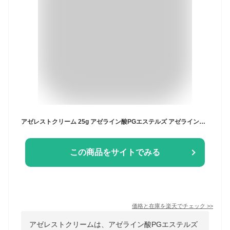
アゼレストクリーム 25g アゼライン酸PGエステルズ アゼライン酸 20％ 肌荒れ 赤み 毛穴 フェイスクリーム 毛穴ケア 皮脂 ナイアシンアミド 送料無料 dmc DMC 【日本初独自成分】【DoMeCare】
この商品をサイトでみる
価格と在庫を
楽天
でチェック
>>
アゼレストクリームは、アゼライン酸PGエステルズ