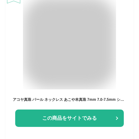
アコヤ真珠 パール ネックレス あこや本真珠 7mm 7.0-7.5mm シルバー SV 結婚式 葬儀 冠婚葬祭 あこや 真珠 入学式 卒業 プレゼント ギフト 金属アレルギー対応
この商品をサイトでみる