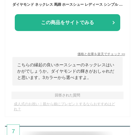
ダイヤモンド ネックレス 馬蹄 ホースシュー レディース シンプル チェーン 45cm 50cm SIクラス ダイヤ シルバー ゴールド ピンクゴールド k18 仕上 金属アレルギー 対応 ネックレス 母の日 クリスマス 誕生日プレゼント 女性 レディース シンプル ジュエリー kikiya
この商品をサイトでみる
価格と在庫を
楽天
でチェック
>>
こちらの縁起の良いホースシューのネックレスはい
かがでしょうか。ダイヤモンドの輝きがおしゃれだ
と思います。3カラーから選べますよ。
回答された質問
成人式のお祝い｜親から娘にプレゼントするならおすすめはど
れ？
7