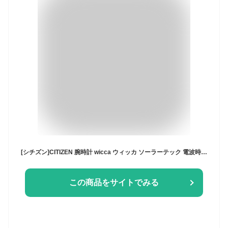
[シチズン]CITIZEN 腕時計 wicca ウィッカ ソーラーテック 電波時計 ハッピーダイアリー HAPPY DIARY シンプルアジャスト KS1-210-91 レディース
この商品をサイトでみる