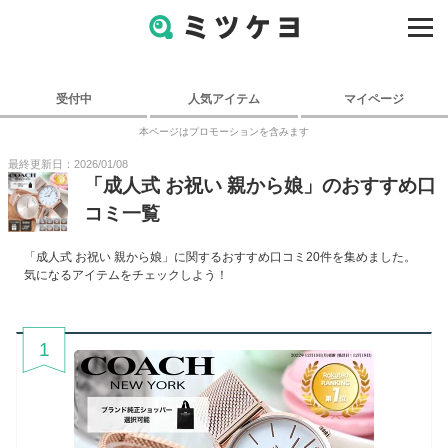
受付中
人気アイテム
マイページ
本ページはプロモーションを含みます
最終更新日：2026/01/08
「
成人式 お祝い 親から娘
」のおすすめ口
コミ一覧
「
成人式 お祝い 親から娘
」に関するおすすめ口コミ
20
件を集めました。
気になるアイテムをチェックしよう！
1