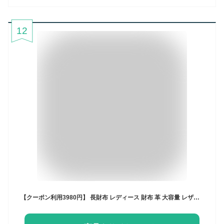
12
【クーポン利用3980円】 長財布 レディース 財布 革 大容量 レザー カード収納 レザー じゃばら 自動振り分け カードケース ラウンドファスナー 小銭入れ カード入れ おしゃれ かわいい 大人 ながさいふ RafiCaro ブランド 送料無料 ギフト 対応 L