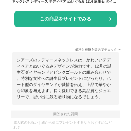
ネックレス レディース テディベア ぬいぐるみ 12月 誕生石 ダイヤモンド ピンクゴールド ラブ ハート ダイヤモンド 女性 誕生日プレゼント Sears (シアーズ)
この商品をサイトでみる
価格と在庫を
楽天
でチェック
>>
シアーズのレディースネックレスは、かわいいテデ
ィベアとぬいぐるみデザインが魅力です。12月の誕
生石ダイヤモンドとピンクゴールドの組み合わせで
、特別な女性への誕生日プレゼントにぴったり。ハ
ート型のダイヤモンドが愛情を伝え、上品で華やか
な印象を与えます。長く愛用できる高品質なジュエ
リーで、思い出に残る贈り物になるでしょう。
回答された質問
成人式のお祝い｜親から娘にプレゼントするならおすすめはど
れ？