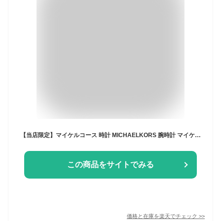
【当店限定】マイケルコース 時計 MICHAELKORS 腕時計 マイケル コース MICHAEL KORS MK レディース 女性 彼女 妻 ローズゴールド ゴールド シルバー 限定 かわいい 替えベルト 可愛い 人気 ブランド 革ベルト レザー メッシュ ベルト おしゃれ お洒落 シンプル プレゼント
この商品をサイトでみる
価格と在庫を
楽天
でチェック
>>