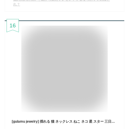
れ？
16
[gulamu jewelry] 揺れる 猫 ネックレス ねこ ネコ 星 スター 三日月 ムーン ネックレス ギフト 誕生日 記念日 プレゼント 女性 彼女 妻 娘 アクセサリー