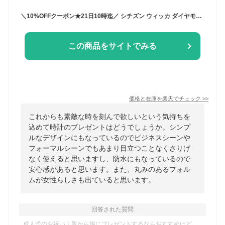
＼10%OFFクーポン★21日10時迄／ シチズン ウィッカ ダイヤモンド ソーラー レディース 腕時計 KP5-166-10 CITIZEN wicca ホワイト ベージュ 革ベルト 時計 ブランド おしゃれ 防水 軽い 華奢 かわいい プレゼント 女性 実用的
この商品をサイトでみる
価格と在庫を
楽天
でチェック
>>
これからも素敵な時を刻んで欲しいという気持ちを
込めて時計のプレゼントはどうでしょうか。シンプ
ルなデザインにもなっているのでビジネスシーンや
フォーマルシーンでもあまり目立つことなくさりげ
なく使えると思いますし、防水にもなっているので
安心感があると思います。また、丸みのあるフォル
ムが女性らしさも出ていると思います。
回答された質問
成人式のお祝い｜親から娘にプレゼントするならおすすめはど