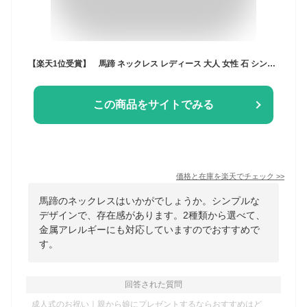
【楽天1位受賞】 馬蹄 ネックレス レディース 大人 女性 石 シンプル ホースシュー 一粒 H＆C プラチナ 18金 ネックレス ゴールド プラチナ 金属アレルギー 対応 プレゼント 誕生日プレゼント ギフト 彼女 妻 女性 20代 30代 40代 50代 クリスマス 2025
この商品をサイトでみる
価格と在庫を
楽天
でチェック
>>
馬蹄のネックレスはいかがでしょうか。シンプルな
デザインで、存在感があります。2種類から選べて、
金属アレルギーにも対応していますのでおすすめで
す。
回答された質問
成人式のお祝い｜親から娘にプレゼントするならおすすめはど