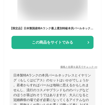
【限定品】日本製国産特Aランク最上選別特級本貝パールネックレスセット イヤリングピアス8mm花珠級 (フォーマル 冠婚葬祭 結婚式 披露宴 入学式 卒業式 七五三 成人祝い 就職祝い 結婚記念 クリスマスプレゼント 葬式 通夜 ブラックフォーマル 厄年 厄除け 大玉 3点セット)
この商品をサイトでみる
価格と在庫を
楽天
でチェック
>>
日本製特Aランクの本貝パールネックレスとイヤリン
グ（もしくはピアス）のセットはいかがでしょうか
。若者からすればパールは地味に思えるかもしれま
せんし、流行のコスメやブランドもののバッグなど
のほうが喜ばれそうではありますが、大人になると
冠婚葬祭の場で必ず必要になってくるアイテムなの
で、親御さんが良いものを選んで贈って差し上げる