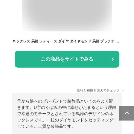
ネックレス 馬蹄 レディース ダイヤ ダイヤモンド 馬蹄 プラチナ プラチナダイヤ PT Pt. 0.1ct プレゼント 一粒ダイヤ 一粒 シンプル クリスマス ホワイトデー 新成人ギフト 厄除け
この商品をサイトでみる
価格と在庫を
楽天
でチェック
>>
母から娘へのプレゼントで装飾品というのをよく聞
きます。U字のくぼみの中に幸せがたまるという理由
で幸運のモチーフとされている馬蹄のデザインのネ
ックレスです。一粒のダイヤモンドをセッティング
している、上質な装飾品です。