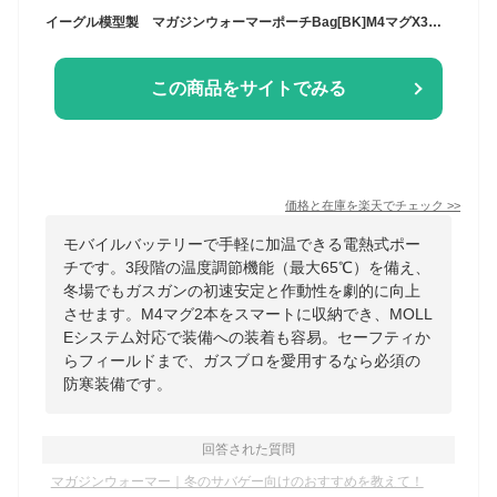
イーグル模型製 マガジンウォーマーポーチBag[BK]M4マグX3本&9MマグX6本収納可 新品
この商品をサイトでみる
価格と在庫を
楽天
でチェック
>>
モバイルバッテリーで手軽に加温できる電熱式ポー
チです。3段階の温度調節機能（最大65℃）を備え、
冬場でもガスガンの初速安定と作動性を劇的に向上
させます。M4マグ2本をスマートに収納でき、MOLL
Eシステム対応で装備への装着も容易。セーフティか
らフィールドまで、ガスブロを愛用するなら必須の
防寒装備です。
回答された質問
マガジンウォーマー｜冬のサバゲー向けのおすすめを教えて！