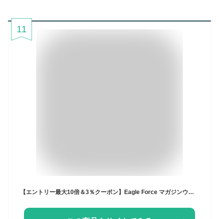
11
【エントリー最大10倍＆3％クーポン】Eagle Force マガジンウォーマーバッグ 本体2丁×9mmマグ5本収納可 BK/BKMC/GRY 【あす楽】