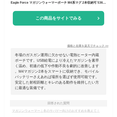
Eagle Force マガジンウォーマーポーチ M4系マグ 2本収納可 5361WA3-M4 [ ブラック ] マガジンポーチ マグポーチ サバゲーポーチ 軍用ポーチ コンビマガジンポーチ コンビマガジンケース コンビマガジンホルダー コンビマグポーチ コンビマグホルダー コンビマグキャリア
この商品をサイトでみる
価格と在庫を
楽天
でチェック
>>
冬場のガスガン運用に欠かせない電熱ヒーター内蔵
ポーチです。USB給電により冷えたマガジンを素早
く温め、初速の低下や作動不良を劇的に改善します
。M4マガジン2本をスマートに収納でき、モバイル
バッテリーさえあれば場所を選ばず使用可能です。
安定した射程距離とキレのある動作を維持したい方
に最適な装備です。
回答された質問
マガジンウォーマー｜冬のサバゲー向けのおすすめを教えて！