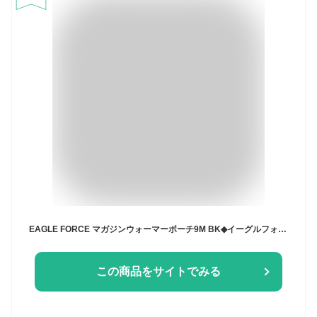
EAGLE FORCE マガジンウォーマーポーチ9M BK◆イーグルフォース/ガスガン/ガスブロ/マグポーチ/電熱ポーチ/冬用/イーグル模型
この商品をサイトでみる