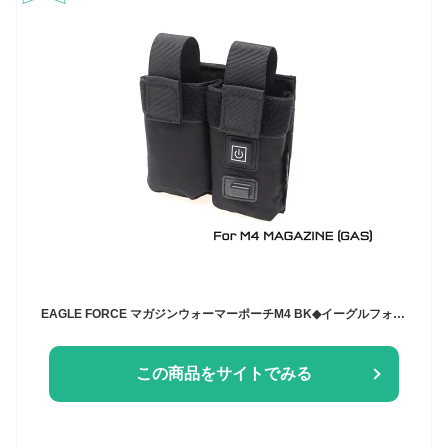
EAGLE FORCE マガジンウォーマーポーチM4 BK◆イーグルフォース/ガスガン/ガスブロ/マグポーチ/電熱ポーチ/冬用/イーグル模型
この商品をサイトでみる