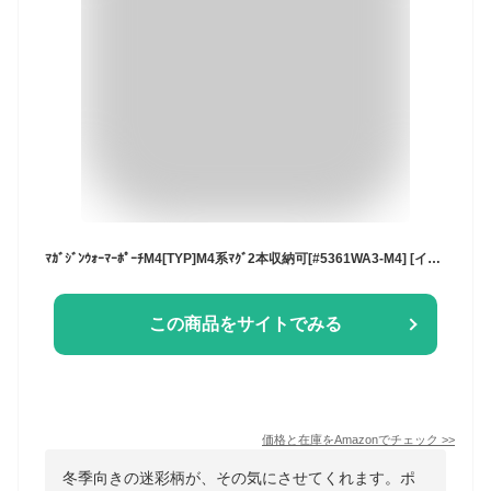
ﾏｶﾞｼﾞﾝｳｫｰﾏｰﾎﾟｰﾁM4[TYP]M4系ﾏｸﾞ2本収納可[#5361WA3-M4] [イーグル模型] (MC)
この商品をサイトでみる
価格と在庫を
Amazon
でチェック
>>
冬季向きの迷彩柄が、その気にさせてくれます。ポ