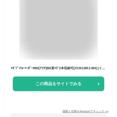
ﾏｶﾞｼﾞﾝｳｫｰﾏｰﾎﾟｰﾁM4[TYP]M4系ﾏｸﾞ2本収納可[#5361WA3-M4] [イーグル模型] (BK)
この商品をサイトでみる
価格と在庫を
Amazon
でチェック
>>