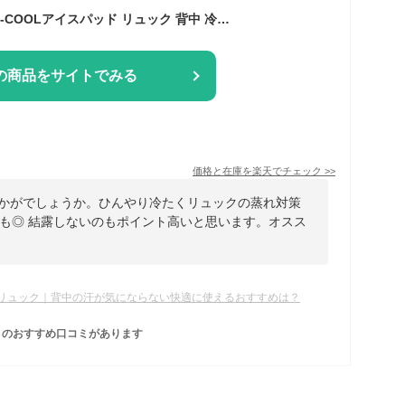
【送料無料】[公式] U-COOLアイスパッド リュック 背中 冷却パッド アイス枕 氷枕 結露なし 長時間冷却 冷感マット 吸熱 ひんやりクールシート 繰り返し使用可能 暑さ対策 熱中症対策 赤ちゃん ペット 室内 屋外 キャンプ 通勤 ギフト
の商品をサイトでみる
価格と在庫を
楽天
でチェック
>>
いかがでしょうか。ひんやり冷たくリュックの蒸れ対策
も◎ 結露しないのもポイント高いと思います。オスス
リュック｜背中の汗が気にならない快適に使えるおすすめは？
のおすすめ口コミがあります