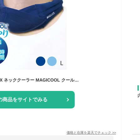
【公式】マジクールEX ネッククーラー MAGICOOL クールリング 冷感グッズ 工事 ひんやり 熱中症対策 男性 軽い 布 長時間 長持ち 首 冷やす 最強 水 車 屋外 作業 犬 自転車 農作業 通勤 繰り返し アウトドア 防災 冷却 冷たい スポーツ
の商品をサイトでみる
価格と在庫を
楽天
でチェック
>>