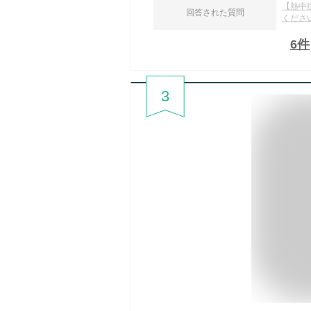
【熱中
回答された質問
くださ
6
件
3