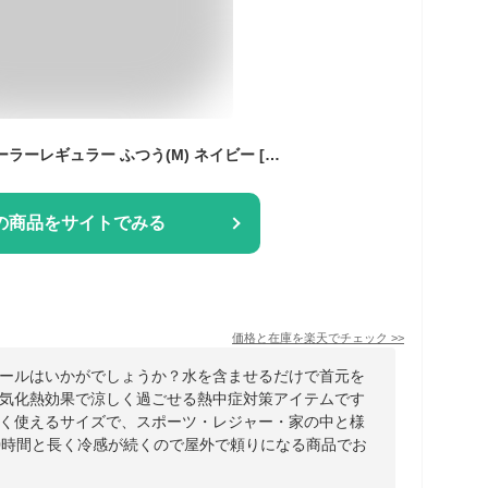
マジクール ネッククーラーレギュラー ふつう(M) ネイビー [DNIMC2M-NB] 熱中症対策 ネッククーラー ひんやり持続20時間 気化熱作用 大作商事 ネッククーラー 大人用 子供用 キッズ レジャー アウトドア ランニング ひんやり
の商品をサイトでみる
価格と在庫を
楽天
でチェック
>>
ールはいかがでしょうか？水を含ませるだけで首元を
気化熱効果で涼しく過ごせる熱中症対策アイテムです
く使えるサイズで、スポーツ・レジャー・家の中と様
0時間と長く冷感が続くので屋外で頼りになる商品でお