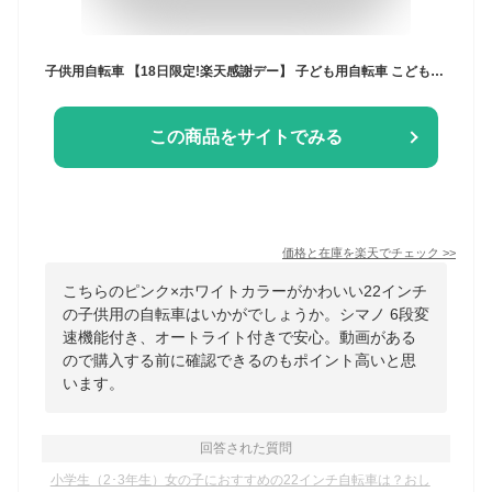
子供用自転車 【18日限定!楽天感謝デー】 子ども用自転車 こども用自転車 《動画あり》 オートライト 20インチ 22インチ 24インチ シマノ 6段変速 折りたたみ自転車 こども じてんしゃ 女の子 キッズ ジュニア かわいい おしゃれ ☆ プレゼント ギフト こどもの日 母の日 新
この商品をサイトでみる
価格と在庫を
楽天
でチェック
>>
こちらのピンク×ホワイトカラーがかわいい22インチ
の子供用の自転車はいかがでしょうか。シマノ 6段変
速機能付き、オートライト付きで安心。動画がある
ので購入する前に確認できるのもポイント高いと思
います。
回答された質問
小学生（2･3年生）女の子におすすめの22インチ自転車は？おし