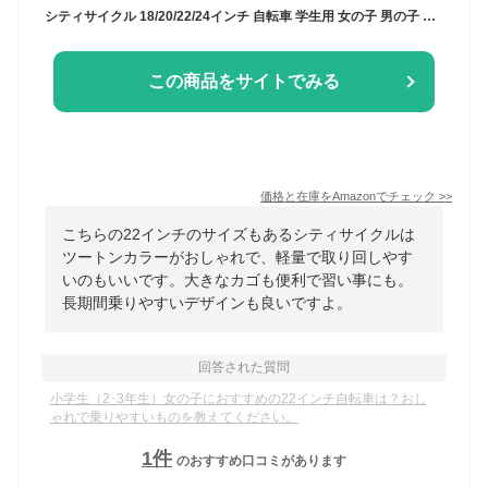
シティサイクル 18/20/22/24インチ 自転車 学生用 女の子 男の子 通学 軽量 おしゃれ かわいい ツートンカラー ジュニア 大人兼用 街乗り (01, 22インチ)
この商品をサイトでみる
価格と在庫を
Amazon
でチェック
>>
こちらの22インチのサイズもあるシティサイクルは
ツートンカラーがおしゃれで、軽量で取り回しやす
いのもいいです。大きなカゴも便利で習い事にも。
長期間乗りやすいデザインも良いですよ。
回答された質問
小学生（2･3年生）女の子におすすめの22インチ自転車は？おし
ゃれで乗りやすいものを教えてください。
1
件
のおすすめ口コミがあります