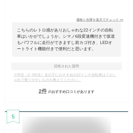
価格と在庫を
楽天
でチェック
>>
こちらのレトロ感がありおしゃれな22インチの自転
車はいかがでしょうか。シマノ6段変速機付きで坂道
もパワフルに走行ができますし前カゴ付き、LEDオ
ートライト機能付きで便利だと思います。
回答された質問
小学生（2･3年生）女の子におすすめの22インチ自転車は？おし
ゃれで乗りやすいものを教えてください。
2
件
のおすすめ口コミがあります
5