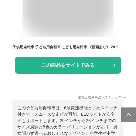
子供用自転車 子ども用自転車 こども用自転車 《動画あり》 20インチ 22インチ 24インチ 26インチ 全8色 シティサイクル 6段変速 手元スイッチ LEDライト 女の子 おしゃれ 小学生 中学生 ☆ プレゼント ギフト 熱中症対策 猛暑 防災グッズ
この商品をサイトでみる
価格と在庫を
楽天
でチェック
>>
この子ども用自転車は、6段変速機能と手元スイッチ
付きで、スムーズな走行が可能。LEDライトが安全
面もサポートします。20インチから26インチまでの
サイズ展開と8色のカラーバリエーションがあり、男
女問わず選べるおしゃれなデザイン。小学生や中学