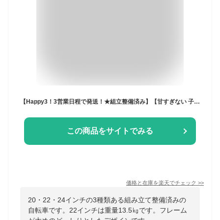
【Happy3！3営業日程で発送！★組立整備済み】【甘すぎない 子供っぽすぎない 女の子向け 自転車】C.Dream フェミニン 20インチ/22インチ/24インチ 変速なし FM20/FM22/FM24 シードリーム
この商品をサイトでみる
価格と在庫を
楽天
でチェック
>>
20・22・24インチの3種類ある組み立て整備済みの
自転車です。22インチは重量13.5㎏です。フレーム