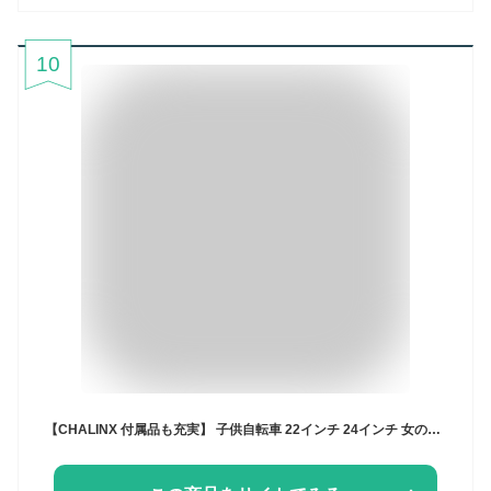
10
【CHALINX 付属品も充実】 子供自転車 22インチ 24インチ 女の子 LED自動点灯ライト付 バスケット付 かわいい オシャレ お客様組立 メルロート 通学 小学生 中学生 女性 ガール お出かけ 買い物 シンプル キッズサイクル キッズバイク カラー シティー車 一般車