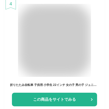
4
折りたたみ自転車 子供用 小学生 22インチ 女の子 男の子 ジュニア 6歳 7歳 8歳 9歳 10歳 LEDオートライト シマノ 6段変速 前カゴ付き おしゃれ 子供用自転車【お客様組立】アウトレット a.n.design works FV226HD
この商品をサイトでみる