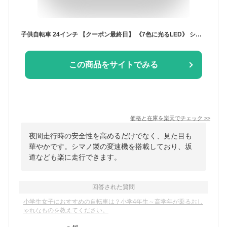
子供自転車 24インチ 【クーポン最終日】 《7色に光るLED》 シマノ 6段変速 LEDオートライト 折りたたみ自転車 シティサイクル 女の子 ジュニア 小学生 おしゃれ カワイイ ママチャリ 子供用自転車 ☆ プレゼント ギフト お正月 防災グッズ 節電
この商品をサイトでみる
価格と在庫を
楽天
でチェック
>>
夜間走行時の安全性を高めるだけでなく、見た目も
華やかです。シマノ製の変速機を搭載しており、坂
道なども楽に走行できます。
回答された質問
小学生女子におすすめの自転車は？小学4年生～高学年が乗るおし
ゃれなものを教えてください。