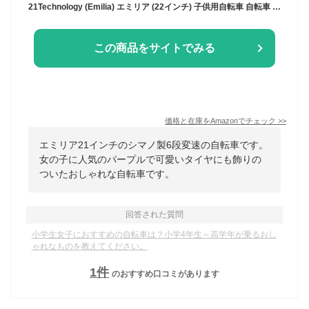
21Technology (Emilia) エミリア (22インチ) 子供用自転車 自転車 女の子 シマノ製6段変速ギヤ ギフト 誕生日 プレゼント EM226
この商品をサイトでみる
価格と在庫を
Amazon
でチェック
>>
エミリア21インチのシマノ製6段変速の自転車です。
女の子に人気のパープルで可愛いタイヤにも飾りの
ついたおしゃれな自転車です。
回答された質問
小学生女子におすすめの自転車は？小学4年生～高学年が乗るおし
ゃれなものを教えてください。
1
件
のおすすめ口コミがあります