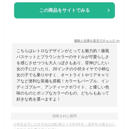
この商品をサイトでみる
価格と在庫を
楽天
でチェック
>>
こちらはレトロなデザインがとっても魅力的！籐風
バスケットとブラウンカラーのサドルが可愛らしさ
を感じさせつつも大人っぽさもあり、背伸びしたい
女の子にぴったり。20インチの小径タイヤで小柄な
女の子でも乗りやすく、オートライトやリアキャリ
アなど便利な装備も搭載！カラーもパープル、イン
ディゴブルー、アンティークホワイト、と優しい色
味のものとポップなカラーのもの、どちらもあって
好きな色を選べますよ！
回答された質問
小学生女子におすすめの自転車は？小学4年生～高学年が乗るおし