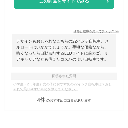
この商品をサイトでみる
価格と在庫を
楽天
でチェック
>>
デザインもおしゃれなこちらの22インチ自転車、メ
ルロートはいかがでしょうか。手頃な価格ながら、
暗くなったら自動点灯するLEDライトに前カゴ、リ
アキャリアなども備えたコスパのよい自転車です。
回答された質問
小学生（2･3年生）女の子におすすめの22インチ自転車は？おし
ゃれで乗りやすいものを教えてください。
4
件
のおすすめ口コミがあります