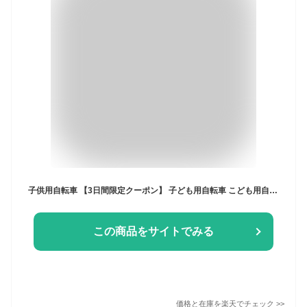
子供用自転車 【3日間限定クーポン】 子ども用自転車 こども用自転車 《動画あり》 20インチ 22インチ 24インチ 26インチ 全5色 シティサイクル 6段変速 手元スイッチ LEDライト 女の子 おしゃれ 小学生 中学生 ☆ 防災グッズ 節電 猛暑 プレゼント ギフト
この商品をサイトでみる
価格と在庫を
楽天
でチェック
>>