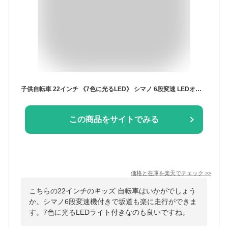
子供自転車 22インチ 《7色に光るLED》 シマノ 6段変速 LEDオートライト 折りたたみ自転車 女の子 ジュニア 小学生 おしゃれ カワイイ チャリ 子供用自転車 ☆ 防災グッズ 節電 プレゼント ギフト 敬老の日
この商品をサイトでみる
価格と在庫を
楽天
でチェック
>>
こちらの22インチのキッズ 自転車はいかがでしょう
か。シマノ6段変速機付きで坂道も楽に走行ができま
す。7色に光るLEDライト付きなのも良いですね。