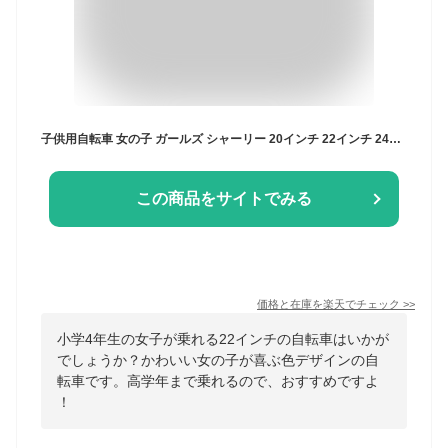
子供用自転車 女の子 ガールズ シャーリー 20インチ 22インチ 24インチ シングル LED オートライト SHL20 SHL22 SHL24 ジュニア 自転車 キッズ かわいい 入学祝い 誕生日 小1 小2 小3 小4 小5 小6 小学生 プレゼント 120cm 125cm 130cm 135cm 140cm 145cm シナネン
この商品をサイトでみる
価格と在庫を
楽天
でチェック
>>
小学4年生の女子が乗れる22インチの自転車はいかが
でしょうか？かわいい女の子が喜ぶ色デザインの自
転車です。高学年まで乗れるので、おすすめですよ
！