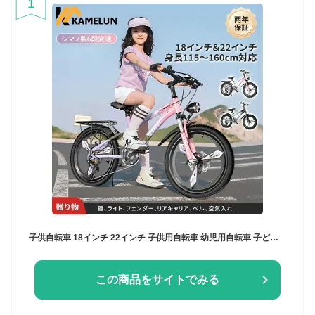
1
子供自転車 18インチ 22インチ 子供用自転車 幼児用自転車 子ども用自転車 子供 キッズ ジュニア 自転車 シマノ製 6段変速 こども自転車 超軽量 児童自転車 男の子 女の子 ベビー自転車 通学 おすすめ ピンク 【二年保証】
この商品をサイトでみる