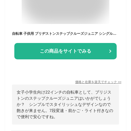
自転車 子供用 ブリヂストンステップクルーズジュニア シングルギア 20インチ 22インチ 24インチ7段変速 STJ06 STJ26 STJ46 ブリジストン bridgestone ジュニア自転車 男子 女子 キッズ かっこいい 誕生日 小学生 クリスマス プレゼント お祝い 盗難補償 入学
この商品をサイトでみる
価格と在庫を
楽天
でチェック
>>
女子小学生向け22インチの自転車として、ブリジス
トンのステップクルーズジュニアはいかがでしょう
か？ シンプルでスタイリッシュなデザインなので
飽きが来ません。7段変速・前かご・ライト付きなの
で便利で安心ですね。