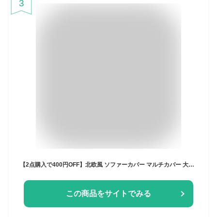
3
【2点購入で400円OFF】北欧風 ソファーカバー マルチカバー 大判 長方形 マルチカバー 大きいサイズ 無地 ソファーカバー 多機能 ブランケット ベッドカバー 1人掛け 2人掛け 3人掛け 4人掛け ベッドカバー テーブルクロス 保護カバー ほこり 汚れ防止 洗える 四季通用
この商品をサイトでみる