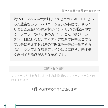
価格と在庫を
楽天
でチェック
>>
約150cm×225cmの大判サイズとココアやミモザとい
った豊富なカラーバリエーションが特徴で、ざっく
りとした風合いの綿素材がインテリアに馴染みやす
く、ソファーやベッドのカバー、こたつ掛け、カー
テン、目隠しなど、アイディア次第で家中どこでも
マルチに使えてお部屋の雰囲気を手軽に一新できる
ほか、シンプルな無地デザインゆえに飽きが来ず長
く愛用できる点が大きな長所です。
回答された質問
ソファーにかける布｜おしゃれな北欧風のソファーカバーなどの
おすすめは？
1
件
のおすすめ口コミがあります