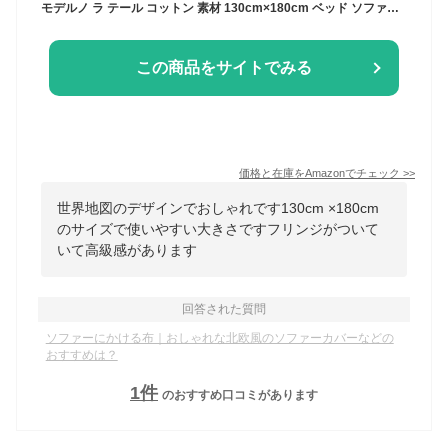
モデルノ ラ テール コットン 素材 130cm×180cm ベッド ソファー マルチ カバー テーブル クロス フリンジ 付き ラグ カーペット マット 北欧 ML-CMC 冷感 布 シート（世界地図）
この商品をサイトでみる
価格と在庫を
Amazon
でチェック
>>
世界地図のデザインでおしゃれです130cm ×180cm
のサイズで使いやすい大きさですフリンジがついて
いて高級感があります
回答された質問
ソファーにかける布｜おしゃれな北欧風のソファーカバーなどの
おすすめは？
1
件
のおすすめ口コミがあります