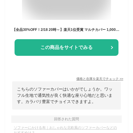
【全品30%OFF！2/18 20時～】楽天1位受賞 マルチカバー 1,000円ポッキリ ソファーカバー ソファカバー ソファー 長方形 正方形 肘なし 肘あり かけるだけ 布 無地 ワッフル 全6色 1人掛け 2人掛け 3人掛け 300cm 北欧 こたつ 白 あったか ずれない l字型 L字型
この商品をサイトでみる
価格と在庫を
楽天
でチェック
>>
こちらのソファーカバーはいかがでしょうか。ワッ
フル生地で通気性が良く快適な座り心地だと思いま
す。カラバリ豊富でチョイスできますよ。
回答された質問
ソファーにかける布｜おしゃれな北欧風のソファーカバーなどの
おすすめは？