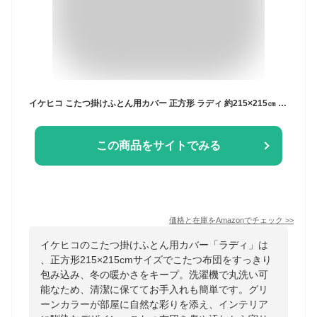
イケヒコ こたつ掛けふとん用カバー 正方形 ラディ 約215×215㎝ グリーン 洗える #5190819
この商品をサイトでみる
価格と在庫を
Amazon
でチェック
>>
イケヒコのこたつ掛けふとん用カバー「ラディ」は
、正方形215×215cmサイズでこたつ布団をすっきり
包み込み、冬の暖かさをキープ。洗濯機で丸洗い可
能なため、清潔に保ててお手入れも簡単です。グリ
ーンカラーが部屋に自然な彩りを添え、インテリア