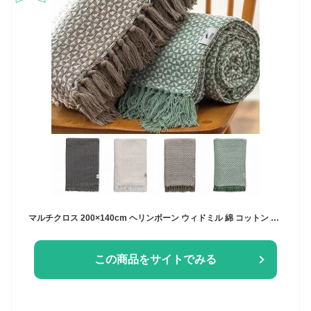
マルチクロス 200×140cm ヘリンボーン ウィドミル 綿 コットン スローケット MUKT フリークロス 長方形 コットン ソファ ソファーカバー エスニック ベッドカバー こたつ 綿 マルチクロスマルチカバー リビング 寝室
この商品をサイトでみる