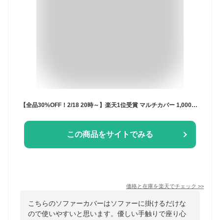
【全品30%OFF！2/18 20時～】楽天1位受賞 マルチカバー 1,000円ポッキリ ソファーカバー ソファカバー ソファー 厚手 かけるだけ 肘なし 肘あり 1人掛け 2人掛け 3人掛け 布 無地 全8色 北欧 あったか こたつ 300cm ずれない l字型 冬 洗える 洗濯可 犬 猫 ペット対策
この商品をサイトでみる
価格と在庫を
楽天
でチェック
>>
こちらのソファーカバーはソファーに掛けるだけな
ので使いやすいと思います。優しい手触りで座り心