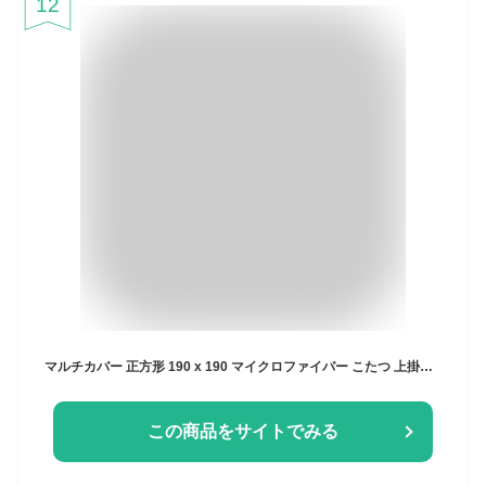
12
マルチカバー 正方形 190 x 190 マイクロファイバー こたつ 上掛け 布団カバー こたつ布団カバー 上掛 手洗い 洗濯 可 正方形 マルチ カバー ソファーカバー ベッドカバー こたつ布団 コタツ布団 炬燵 こたつ コタツ 布団 ふとん カバー こたつ上掛け こたつ上掛 送料 無料
この商品をサイトでみる