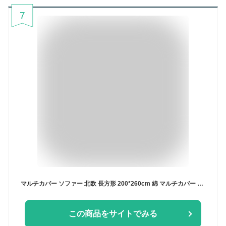
7
マルチカバー ソファー 北欧 長方形 200*260cm 綿 マルチカバー ソファーカバー 3人掛け おしゃれ キルト オールシーズン ブルー ベッド 100*160cm ひざ掛け ブランケット こたつ掛け 布テーブル マルチクロス おしゃれ 北欧 インテリア
この商品をサイトでみる