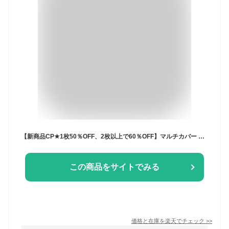
【新商品CP★1枚50％OFF、2枚以上で60％OFF】マルチカバー ソファーカバー かけるだけ 北欧 ジャカード織り 秋 冬 おしゃれ かわいい もこもこ 暖かい 厚手 ソファカバー 肘あり 肘なし こたつ 汚れ防止 長方形 正方形 韓国風 大判 1人掛け 2人掛け 3人掛け 4人掛け 丸洗い
この商品をサイトでみる
価格と在庫を
楽天
でチェック
>>