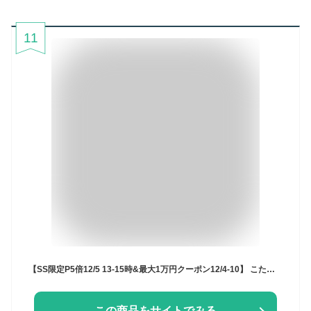
11
【SS限定P5倍12/5 13-15時&最大1万円クーポン12/4-10】 こたつ布団カバー イケヒコ ノルディック柄 撥水 正方形 195×195cm 上掛け こたつカバー 炬燵布団カバー こたつふとんカバー こたつ 薄掛け 洗える NCHU195195
この商品をサイトでみる