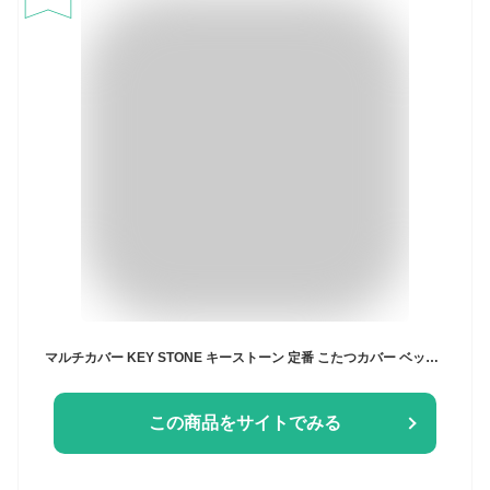
マルチカバー KEY STONE キーストーン 定番 こたつカバー ベッドカバー マルチクロス おしゃれ 無地 布 ソファーカバー シンプル フリークロス ココア ミモザ セサミ メンソール ジンジャー 長方形 テーブルクロス カーテン 目隠し 約150cm×約225cm
この商品をサイトでみる