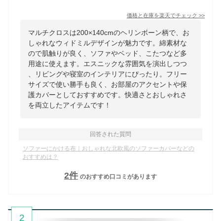
価格と在庫を
楽天
でチェック
>>
マルチクロスは200×140cmのヘリンボーン柄で、お
しゃれなウィドミルデザインが魅力です。綿素材な
ので肌触りが良く、ソファやベッド、こたつなど多
用途に使えます。エスニックな雰囲気を演出しつつ
、リビングや寝室のインテリアにぴったり。フリー
サイズで使い勝手も良く、お部屋のアクセントや保
護カバーとしておすすめです。快適さとおしゃれさ
を両立したアイテムです！
回答された質問
ソファーにかける布｜おしゃれな北欧風のソファーカバーなどの
おすすめは？
2
件
のおすすめ口コミがあります
2