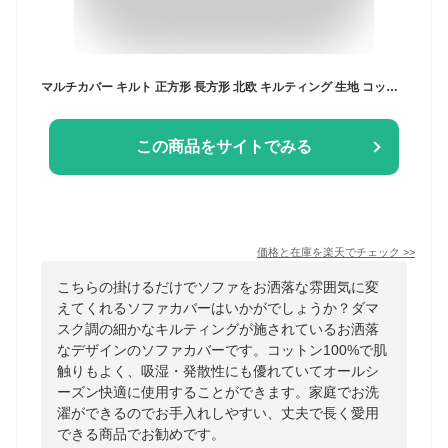
マルチカバー キルト 正方形 長方形 北欧 キルティング 生地 コットン100% コットン 洗える 静電気防止 ソファカバー ラグ ベッドカバー ベッドスプレッド こたつ掛け布団 カバー フランネル 150×200 190×190 190×240 200×300 【送料無料】
この商品をサイトでみる
価格と在庫を
楽天
でチェック
>>
こちらの掛けるだけでソファをお洒落な雰囲気に変
えてくれるソファカバーはいかがでしょうか？ダマ
スク調の細かなキルティングが施されているお洒落
なデザインのソファカバーです。コットン100%で肌
触りもよく、吸湿・発散性にも優れていてオールシ
ーズン快適に使用することができます。家庭でお洗
濯ができるのでお手入れしやすい、丈夫で長く愛用
できる商品でお勧めです。