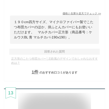
価格と在庫を
楽天
でチェック
>>
１９０cm四方サイズ、マイクロファイバー製でこた
つ布団カバーのほか、掛ふとんカバーにもお使いい
ただけます。 マルチカバー正方形（商品番号：ケ
ルウスBL 青 マルチカバ-190x190）。
回答された質問
正方形のこたつ布団カバー│北欧風のデザインでおしゃれなおすす
めは？
1
件
のおすすめ口コミがあります
13