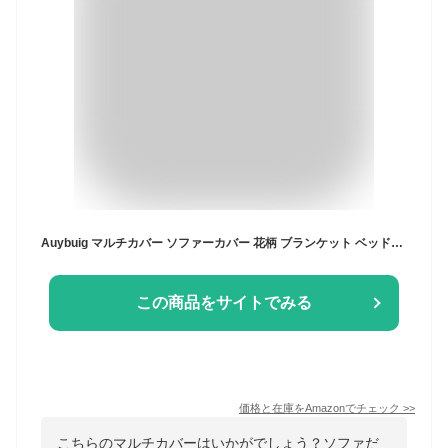
Auybuig マルチカバー ソファーカバー 花柄 ブランケット ベッドスロー リビング 寝室 両面 リバーシブル 純綿 多機能 インテリア 布洗える 北欧 ボヘミアン 3人掛け 2人掛け 長方形 防塵 保護 おしゃれ スタイリッシュ (150 x 200 cm,花のつる, グリーン オレンジ)
この商品をサイトでみる
価格と在庫を
Amazon
でチェック
>>
こちらのマルチカバーはいかがでしょう？ソファだ