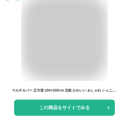
マルチカバー 正方形 200×200cm 北欧 かわいい おしゃれ シェニール織 布 無地 洗える ウォッシャブル 洗濯可 2人掛け マルチクロス テーブルクロス ソファカバー ソファーカバー ブランケット ラグ テーブルクロス スロー 【送料無料】
この商品をサイトでみる