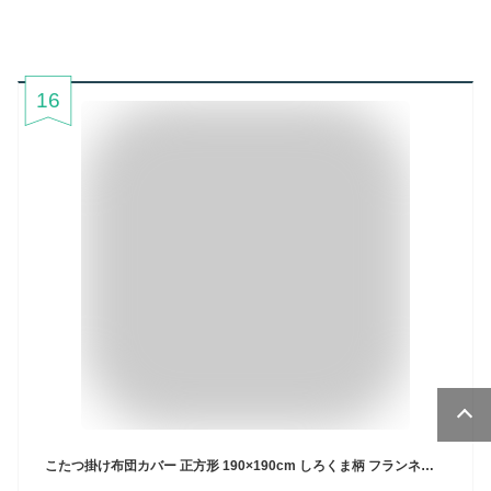
16
こたつ掛け布団カバー 正方形 190×190cm しろくま柄 フランネル こたつカバー 炬燵カバー 洗える こたつ布団カバー こたつふとんカバー こたつ毛布 あったか おしゃれ かわいい 北欧 リバーシブル 白くま シロクマ ナチュラル カジュアル 無地 【送料無料】