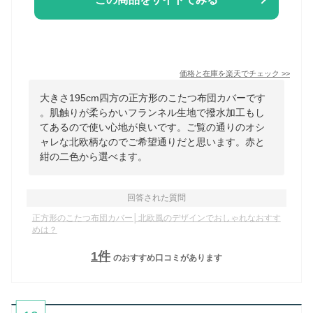
価格と在庫を
楽天
でチェック
>>
大きさ195cm四方の正方形のこたつ布団カバーです
。肌触りが柔らかいフランネル生地で撥水加工もし
てあるので使い心地が良いです。ご覧の通りのオシ
ャレな北欧柄なのでご希望通りだと思います。赤と
紺の二色から選べます。
回答された質問
正方形のこたつ布団カバー│北欧風のデザインでおしゃれなおすす
めは？
1
件
のおすすめ口コミがあります