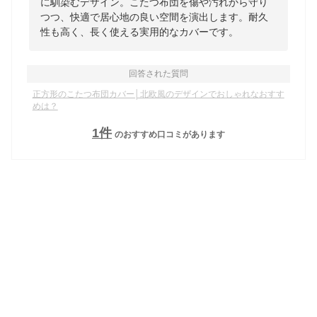
に馴染むデザイン。こたつ布団を傷や汚れから守り
つつ、快適で居心地の良い空間を演出します。耐久
性も高く、長く使える実用的なカバーです。
回答された質問
正方形のこたつ布団カバー│北欧風のデザインでおしゃれなおすす
めは？
1
件
のおすすめ口コミがあります