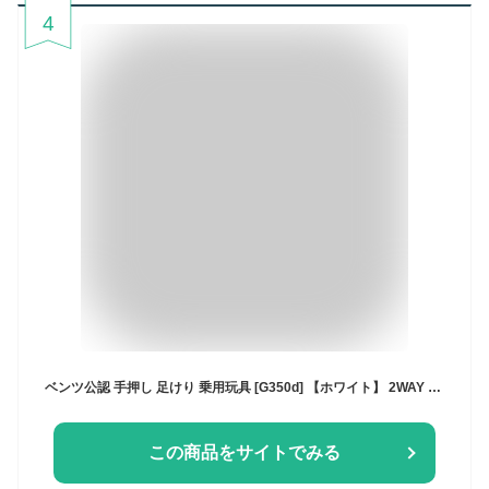
4
ベンツ公認 手押し 足けり 乗用玩具 [G350d] 【ホワイト】 2WAY 転倒防止ストッパー 背もたれ シート開閉 収納 多機能 カスタマイズ
この商品をサイトでみる