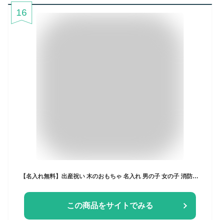
16
【名入れ無料】出産祝い 木のおもちゃ 名入れ 男の子 女の子 消防車 カタカタ 森の消防隊 型はめ 車 エドインター 誕生日プレゼント 誕生日 1歳 2歳 3歳 男 女 ランキング 送料無料
この商品をサイトでみる