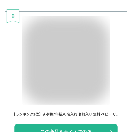
8
【ランキング1位】★令和7年新米 名入れ 名前入り 無料 ベビー リュック 1歳 誕生日 プレゼント ベビーリュック 一升餅リュック 小分け 袋 ベビーセット 一升餅 一升米 刺繍 選び取り ギフト 出産祝い 男の子 女の子 お米 一生餅 一生米 一升餅セット 一升米セット
この商品をサイトでみる