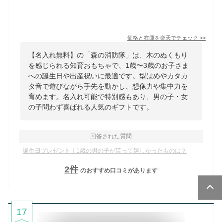
価格と在庫を
楽天
でチェック
>>
【名入れ無料】の「森の消防隊」は、木のぬくもり
を感じられる知育おもちゃで、1歳〜3歳のお子さま
への誕生日や出産祝いに最適です。型はめやカタカ
タ音で遊びながら手先を動かし、想像力や集中力を
育めます。名入れ可能で特別感もあり、男の子・女
の子問わず喜ばれる人気のギフトです。
回答された質問
誕生日プレゼント｜1歳の男の子が貰って嬉しかったものは？
2
件
のおすすめ口コミがあります
17