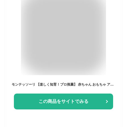
モンテッソーリ 【楽しく知育！プロ推薦】 赤ちゃん おもちゃ アクティビティキューブ知育玩具 0歳 6か月～ わくわく6キューブ【食品衛生法試験合格】安全設計 高い耐久性 音が鳴る 赤ちゃん 0歳 1歳 2歳 誕生日プレゼント 男の子 女の子 ベビー 幼児 出産祝い ギフト【日本正規品】
この商品をサイトでみる