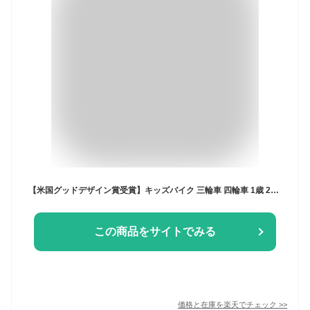
【米国グッドデザイン賞受賞】キッズバイク 三輪車 四輪車 1歳 2歳 3歳 足けり 乗用玩具 子供用 かわいい 組み立て 柔らかい サドル 幼児用 乗り物 子育て 育児 知育 乗用玩具 バランス 男の子 女の子 誕生日 七五三 子供の日
この商品をサイトでみる
価格と在庫を
楽天
でチェック
>>