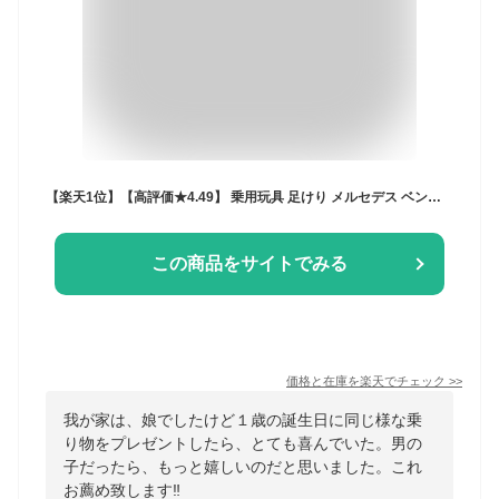
【楽天1位】【高評価★4.49】 乗用玩具 足けり メルセデス ベンツ G350d Benz Gクラス ゲレンデ STマーク取得 子供 乗れる おもちゃ 玩具 手押し 男の子 女の子 幼児 1歳 2歳 3歳 4歳 誕生日 プレゼント
この商品をサイトでみる
価格と在庫を
楽天
でチェック
>>
我が家は、娘でしたけど１歳の誕生日に同じ様な乗
り物をプレゼントしたら、とても喜んでいた。男の
子だったら、もっと嬉しいのだと思いました。これ
お薦め致します‼️