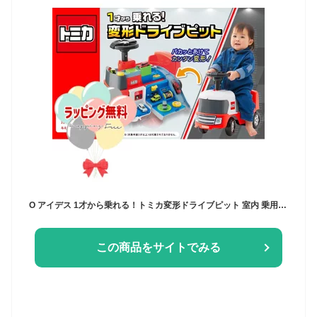
O アイデス 1才から乗れる！トミカ変形ドライブピット 室内 乗用玩具 足蹴り 車 トミカ収納可能 ST基準合格 おもちゃ 1歳以上 男の子 玩具 室内遊び ギフト プレゼント 誕生日 お祝い 贈り物 ブラックフライデー
この商品をサイトでみる