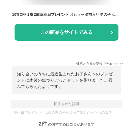
10%OFF 1歳 2歳 誕生日プレゼント おもちゃ 名前入り 男の子 女の子 知育玩具 魚釣り おもちゃ 魚つり遊びセット 海の仲間たち 磁石つき つりざお 海の生き物6個入り 名入れ 木のおもちゃ 知育 マグネット 保育園 幼稚園 キッズルーム 託児室 無着色 天然木
この商品をサイトでみる
価格と在庫を
楽天
でチェック
>>
知り合いのうちに最近生まれたお子さんへのプレゼ
ントに木製の魚つりごっこセットを贈りました。喜
んでもらえたようです。
回答された質問
誕生日プレゼント｜1歳の男の子が貰って嬉しかったものは？
2
件
のおすすめ口コミがあります