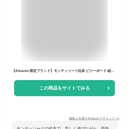
【Amazon 限定ブランド】モンテッソーリ玩具 ビジーボード 紐通しおもちゃ 1歳 誕生日プレゼント 0歳 1歳 2歳 3歳 4歳 5歳 もんてっそーり 入園祝い 布絵本 ビジーブック お着替えの練習 知育玩具 指先鍛錬 発達玩具 五感発育 フェルトおもちゃ 女の子 男の子 クリスマス プレゼント 出産お祝い (ブルー)
この商品をサイトでみる
価格と在庫を
Amazon
でチェック
>>
モンテッソーリの絵本で、楽しく遊びながら、指先