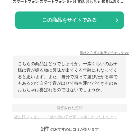
スマートフォン スマートフォン 6ヶ月 電話 おもちゃ 知育玩具 0歳 携帯電話 赤ちゃん 1歳半 スマホ 7ヶ月 子供 1歳 8ヶ月 2歳 2歳半 男の子 3歳 英語 室内 寝かしつけ おもちゃ 出産祝い プレゼント ギフト
この商品をサイトでみる
価格と在庫を
楽天
でチェック
>>
こちらの商品はどうでしょうか。一歳ぐらいのお子
様は音が鳴る物に興味が出てくる年齢にもなってく
ると思います。また、自分で持って遊びたがる年で
もあるので自分で音が出せて持ち運びができるのも
おもちゃは喜ばれるのではないでしょうか。
回答された質問
誕生日プレゼント｜1歳の男の子が貰って嬉しかったものは？
1
件
のおすすめ口コミがあります