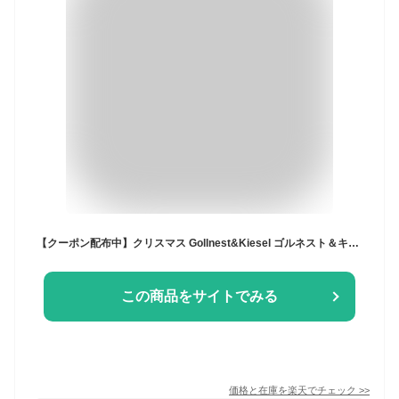
【クーポン配布中】クリスマス Gollnest&Kiesel ゴルネスト＆キーゼル リフトアウトパズル トランスポート 木製 型はめパズル 1歳 1歳半 赤ちゃん 知育玩具 乗り物 はたらく車 手遊び 集中力 G57996
この商品をサイトでみる
価格と在庫を
楽天
でチェック
>>