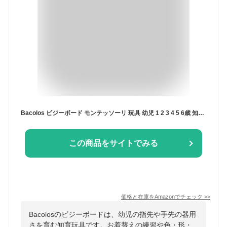
Bacolos ビジーボード モンテッソーリ 玩具 幼児 1 2 3 4 5 6歳 知育玩具 男の子 女の子 おもちゃ お着替えの練習 指先訓練 算数 色認識 形状認識 五十音順図 誕生日 プレゼント
この商品をサイトでみる
価格と在庫を
Amazon
でチェック
>>
Bacolosのビジーボードは、幼児の指先や手先の器用
さを育む知育玩具です。お着替えの練習や色・形・