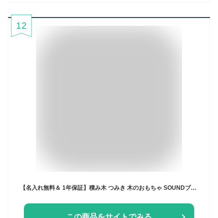
12
【名入れ無料＆ 1年保証】積み木 つみき 木のおもちゃ SOUNDブロックス Large エデュテ 知育玩具 1歳誕生日プレゼント 1歳 赤ちゃん 0歳 一歳 1歳半 2歳 出産祝い ギフト 女の子 男の子 音のなる積み木
この商品をサイトでみる