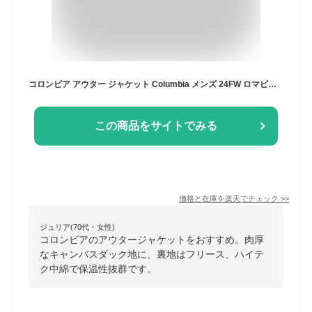
コロンビア アウター ジャケット Columbia メンズ 24FW ロマビスタ フーディ JKT ( Loma Vista Hoodie JACKET 裏地 フリース 中綿 ブルゾン マウンテン パーカー 2024秋冬 新作 アウトドア キャンプ 山登り 防寒 通勤 通学 XM4292 )
この商品をサイトでみる
価格と在庫を
楽天
でチェック
>>
ジュリア(70代・女性)
コロンビアのアウタージャケットをおすすめ。肉厚
なキャンバスダック地に、裏地はフリース、ハイテ
ク中綿で保温性抜群です。