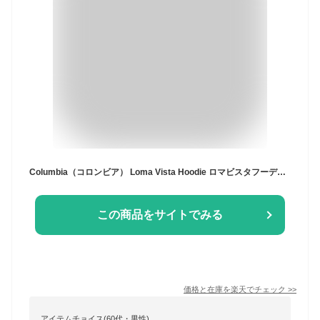
Columbia（コロンビア） Loma Vista Hoodie ロマビスタフーディー 裏地 フリース 使い 中綿 ジャケット メンズ レディース アウター ブルゾン マウンテン パーカー 2024-2025モデル アウトドア キャンプ 山登り 冬 防寒 通勤 通学 【XM4292】
この商品をサイトでみる
価格と在庫を
楽天
でチェック
>>
アイテムチョイス(60代・男性)