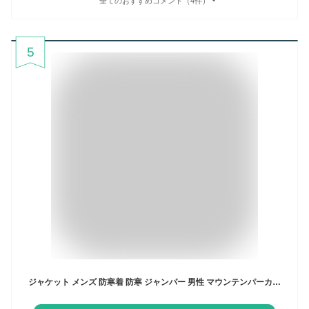
全てのおすすめコメント（4件）
5
ジャケット メンズ 防寒着 防寒 ジャンパー 男性 マウンテンパーカー アウター ソフトシェル 秋 冬 冬服 服 服装 メンズ レディース 暖かい 登山/キャンプ/アウトドア/自転車/バイク/通勤/通学【ラドウェザー LAD WEATHER】