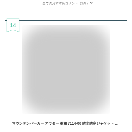
全てのおすすめコメント（2件）
14
マウンテンパーカー アウター 桑和 7114-00 防水防寒ジャケット 男女兼用 S M L LL 3L 4L 6L 消臭 撥水 防水 透湿性 抗菌 防臭 発熱 蓄熱 中綿 暖かい アウトドア アルポプケ 防寒着 作業服 釣り バイク 秋 冬 大きいサイズ メンズ レディース SOWA G.GROUND ジーグラウンド