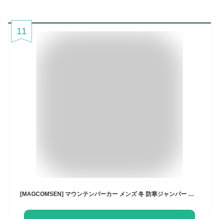
11
[MAGCOMSEN] マウンテンパーカー メンズ 冬 防寒ジャンパー 撥水 バイク スキーウエア アウトドア 登山アウター フード着脱可能 ダークグレー CN 6XL=日本サイズ3XL