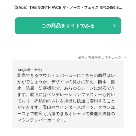
【SALE】THE NORTH FACE ザ・ノース・フェイス NP12450 SCOOP JACKET スクープジャケット マウンテンパーカー シェル 防水 撥水 防風 防寒 定番 アウター アウトドア メンズ レディース 3カラー 国内正規 2024AW 20%OFF
この商品をサイトでみる
価格と在庫を
楽天
でチェック
>>
Taa(30代・女性)
防寒できるマウンテンパーカーにこちらの商品はい
かがでしょうか。デザインの良さに加え、防水 撥
水 防風 防寒機能で、あらゆるシーンに対応でき
ます。脇下にはベンチレーションファスナーも付い
ており、衣類内のムレを排出し快適に着用すること
ができます。登山やウインタースポーツ、タウンユ
ースまで幅広く活躍できるオシャレで機能性抜群の
マウンテンパーカーです。