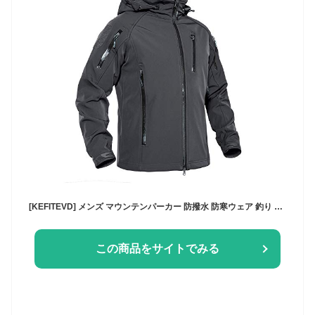
[KEFITEVD] メンズ マウンテンパーカー 防撥水 防寒ウェア 釣り ジャケット 冬 アウター 裏起毛 狩猟ジャケット サバゲー グレー XL
この商品をサイトでみる