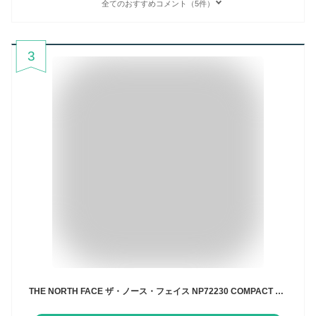
全てのおすすめコメント（5件）
3
THE NORTH FACE ザ・ノース・フェイス NP72230 COMPACT JACKET【10%OFFセール】コンパクトジャケット ウインドブレーカー マウンテンパーカー アウトドア キャンプ ストリート 登山 撥水 防風 防寒 軽量 メンズ レディース ユニセックス 定番 8カラー 国内正規 2024AW