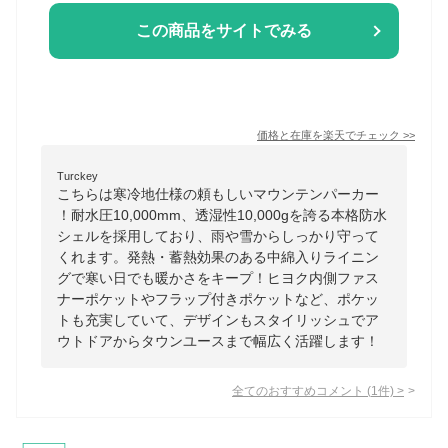
この商品をサイトでみる
価格と在庫を
楽天
でチェック
>>
Turckey
こちらは寒冷地仕様の頼もしいマウンテンパーカー
！耐水圧10,000mm、透湿性10,000gを誇る本格防水
シェルを採用しており、雨や雪からしっかり守って
くれます。発熱・蓄熱効果のある中綿入りライニン
グで寒い日でも暖かさをキープ！ヒヨク内側ファス
ナーポケットやフラップ付きポケットなど、ポケッ
トも充実していて、デザインもスタイリッシュでア
ウトドアからタウンユースまで幅広く活躍します！
全てのおすすめコメント
(
1
件)
>