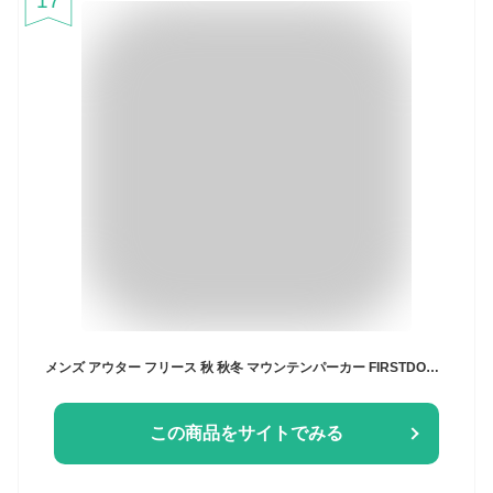
17
メンズ アウター フリース 秋 秋冬 マウンテンパーカー FIRSTDOWN フルジップ パーカー 防寒 撥水 ファーストダウン ウインドブレーカー 裏フリース 暖かい 防風 ブルゾン アウトドア トレッキング フード付き 全4色 7452629 ジェネレス
この商品をサイトでみる