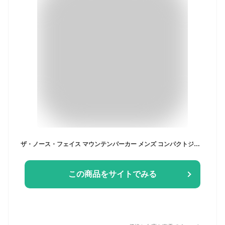
ザ・ノース・フェイス マウンテンパーカー メンズ コンパクトジャケット Compact Jacket NP72230 K ノースフェイス THE NORTH FACE アウトドアジャケット 防風 防寒 防寒着
この商品をサイトでみる