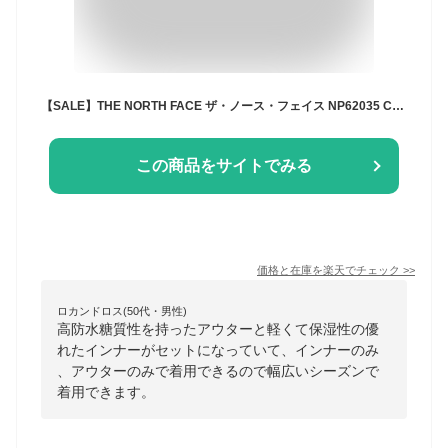
【SALE】THE NORTH FACE ザ・ノース・フェイス NP62035 CASSIUS TRICLIMATE JACKET カシウストリクライメイトジャケット マウンテンパーカー 中わた インナー ジャケット セット 3WAY 防水 防寒 撥水 アウター アウトドア メンズ レディース 3カラー 国内正規 2023AW 30%OFF
この商品をサイトでみる
価格と在庫を
楽天
でチェック
>>
ロカンドロス(50代・男性)
高防水糖質性を持ったアウターと軽くて保湿性の優
れたインナーがセットになっていて、インナーのみ
、アウターのみで着用できるので幅広いシーズンで
着用できます。