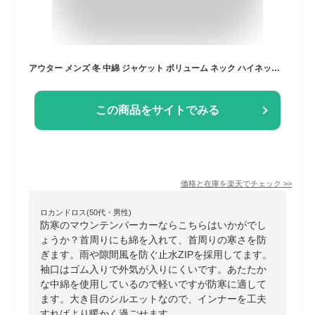
アウター メンズ 冬 中綿 ジャケット ボリューム ネック ハイネック 止水 ZIP 秋 防寒 軽量 あったかい マウンテンパーカー S M L XL
この商品をサイトでみる
価格と在庫を
楽天
でチェック
>>
ロカンドロス(50代・男性)
防寒のマウンテンパーカーならこちらはいかがでし
ょうか？首周りにも綿を入れて、首周りの寒さを防
ぎます。雨や隙間風を防ぐ止水ZIPを採用してます。
袖口はゴム入りで外気が入りにくいです。あたたか
な中綿を使用しているので軽いですが防寒に適して
ます。大き目のシルエットなので、インナーを工夫
すればより暖かく過ごせます。