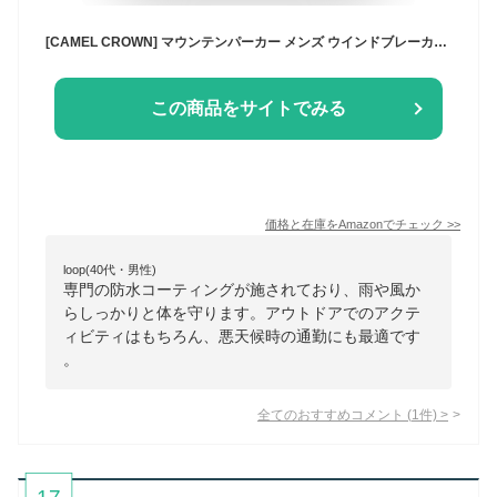
[CAMEL CROWN] マウンテンパーカー メンズ ウインドブレーカー マウンテンジャケット 防風 防水 軽量 ベンチャージャケット バイク 通勤 スキー 山登り 日常 秋 冬
この商品をサイトでみる
価格と在庫を
Amazon
でチェック
>>
loop(40代・男性)
専門の防水コーティングが施されており、雨や風か
らしっかりと体を守ります。アウトドアでのアクテ
ィビティはもちろん、悪天候時の通勤にも最適です
。
全てのおすすめコメント
(
1
件)
>