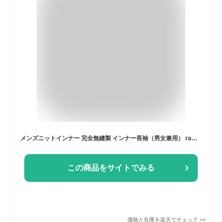
メンズニットインナー 完全無縫製 インナー長袖（男女兼用） ra・ku・ra ラクラ オーガニックコットンルクセア 大きいサイズ 敏感肌用インナー 肌着 完全無縫製ニットインナー LL 3L 丸首 丸衿 Tシャツ ニット 長袖 肌着 国産 日本製 マルエーニット
この商品をサイトでみる
価格と在庫を
楽天
でチェック
>>