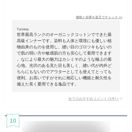
価格と在庫を
楽天
でチェック
>>
Turckey
世界最高ランクのオーガニックコットンでできた最
高級インナーです。染料も人体と環境にも優しい植
物由来のものを使用し、縫い目のゴロツキもないの
で肌の弱い方や敏感肌の方も安心して着用できます
。なにより最大の魅力はカシミヤのような極上の着
心地。光沢のある見た目も美しく、縫い代が内外ど
ちらにもないのでアウターとしても使えてとっても
便利。お高いですがそれに相応しい機能と耐久性を
備えた長く愛用できる逸品です。
全てのおすすめコメント
(
1
件)
>
10