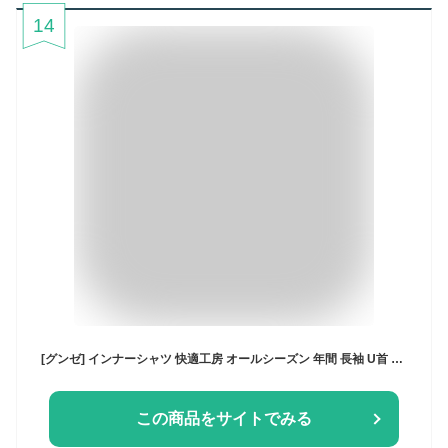
14
[グンゼ] インナーシャツ 快適工房 オールシーズン 年間 長袖 U首 シャツ 綿100 コットン 日本製 下着 肌着 抗菌 防臭 KQ3010 メンズ ホワイト 3L
この商品をサイトでみる