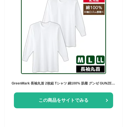
GreenMark 長袖丸首 2枚組 Tシャツ 綿100% 肌着 グンゼ GUNZE | メンズ 男性 インナーシャツ クルーネック 長袖 長袖tシャツ 長袖インナー メンズインナーシャツ アンダーシャツ 丸首インナー 丸首 シャツ メンズインナー インナーtシャツ 下着 インナー メンズシャツ 紳士
この商品をサイトでみる