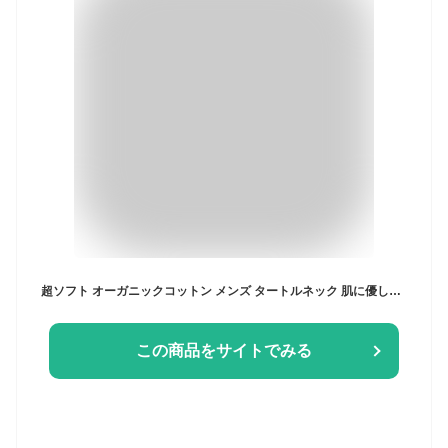
超ソフト オーガニックコットン メンズ タートルネック 肌に優しい 草花染 綿100％ フライス ハイネック 暖かい 冬 カットソー 長袖 インナー コットン タートル M L 敏感肌 アトピー 日本製 送料無料
この商品をサイトでみる