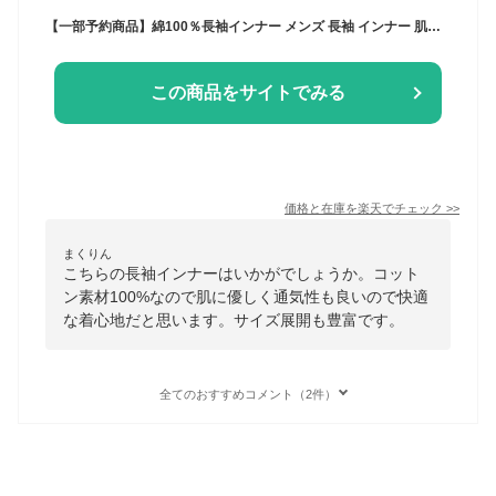
【一部予約商品】綿100％長袖インナー メンズ 長袖 インナー 肌着 綿100％ コットン クルーネック 無地 M L LL 3L 全6色
この商品をサイトでみる
価格と在庫を
楽天
でチェック
>>
まくりん
こちらの長袖インナーはいかがでしょうか。コット
ン素材100%なので肌に優しく通気性も良いので快適
な着心地だと思います。サイズ展開も豊富です。
全てのおすすめコメント（2件）