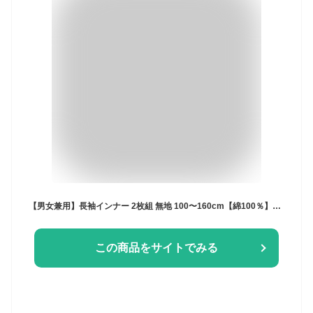
【男女兼用】長袖インナー 2枚組 無地 100〜160cm【綿100％】【オーガニックコットン】 男の子 男児 メンズ 女の子 女児 レディース 肌に優しい はだふれ 100 110 120 130 140 150 160
この商品をサイトでみる