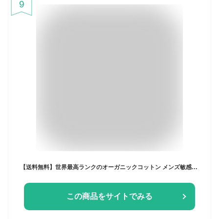
9
【送料無料】世界最高ランクのオーガニックコットン メンズ敏感肌対応 丸首長袖シャツ 縫い代なし M/L/XL 草花染 ブラック 綿 綿100％ コットン 紳士 肌に優しい 肌着 カットソー インナー Tシャツ アトピー 縫い目 黒 LL 日本製 アルティメイトピマ スーピマ
この商品をサイトでみる