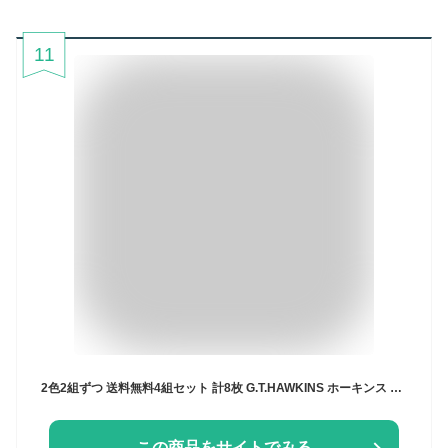
11
2色2組ずつ 送料無料4組セット 計8枚 G.T.HAWKINS ホーキンス クルーネックロングスリーブシャツ 2枚組 綿100% グンゼ GUNZE | メンズ 男性 クルーネック インナー 長袖 長袖インナー 長袖シャツ シャツ メンズシャツ メンズインナー 丸首インナー インナーウェア tシャツ 綿
この商品をサイトでみる