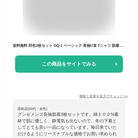
送料無料 同色3枚セット GQ-1 ベーシック 長袖U首 Tシャツ 肌着 綿100% グンゼ GUNZE | メンズ 男性 紳士 インナーシャツ uネック 長袖 長袖tシャツ 長袖インナー メンズインナーシャツ アンダーシャツ u首インナー u首 シャツ メンズインナー 下着 インナー メンズシャツ
この商品をサイトでみる
価格と在庫を
楽天
でチェック
>>
茉莉花(50代・女性)
グンゼメンズ長袖肌着3枚セットです。綿１００%素
材で肌に優しく、静電気も出ないので、冬の下着と
してとても良い一品になっています。毎日来ていた
だけるようにリーズナブルな価格でお買い求められ