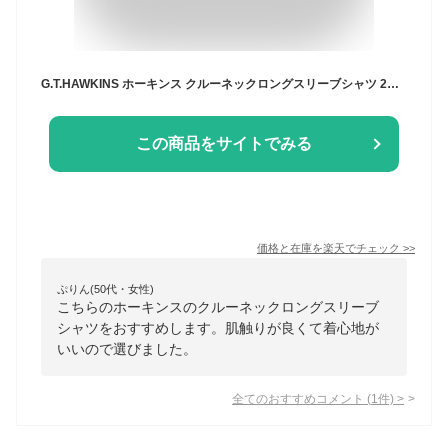
G.T.HAWKINS ホーキンス クルーネックロングスリーブシャツ 2枚組 綿100% グンゼ GUNZE | メンズ 男性 紳士 クルーネック インナー 長袖 長袖インナー 長袖シャツ シャツ 丸首 メンズシャツ メンズインナー 丸首インナー 肌着 メンズインナーシャツ インナーウェア tシャツ
この商品をサイトでみる
価格と在庫を
楽天
でチェック
>>
ぷりん(50代・女性)
こちらのホーキンスのクルーネックロングスリーブ
シャツをおすすめします。肌触りが良くて着心地が
いいので選びました。
全てのおすすめコメント
(
1
件)
>