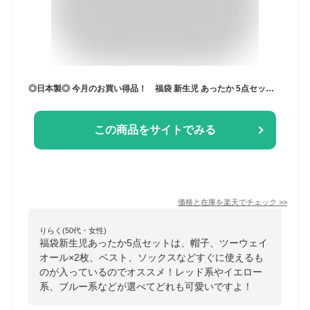
◎日本製◎ 今月のお買い得品！ 福袋 新生児 あったか 5点セット（帽子・ツーウェイオール×2枚・ベスト・ソックス）サイズ 50−60cm フリース ベロア 秋 冬 生まれ ベビー 赤ちゃん 新生児 服 日本製 カバーオール
この商品をサイトでみる
価格と在庫を
楽天
でチェック
>>
りらく(50代・女性)
福袋新生児あったか5点セットは、帽子、ツーウェイ
オール×2枚、ベスト、ソックスなどすぐに使えるも
のが入っているのでオススメ！レッド系やイエロー
系、ブルー系などが選べてどれも可愛いですよ！