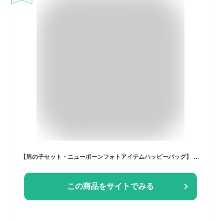
【男の子セット・ニューボーンフォトアイテムハッピーバッグ】 ニューボーンフォト セット 安い ハッピーバッグ 福袋 寝相アート 新生児フォト 月齢フォト コスチューム ベビーコスチューム マット ベビー用品 ベビーファッション 2点セット お買い得 fk12
この商品をサイトでみる