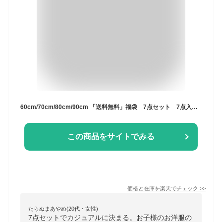
60cm/70cm/80cm/90cm 「送料無料」福袋 7点セット 7点入り 夏服 ベビー ベビー服 トップス パンツ ボトムス オールインワン 半袖 夏 サロベット ワンピース スカート Tシャツ 女の子 男の子 キッズ服 寝袋 アウトレット福袋 新生児
この商品をサイトでみる
価格と在庫を
楽天
でチェック
>>
たらぬまあやめ(20代・女性)
7点セットでカジュアルに決まる。お子様のお洋服の