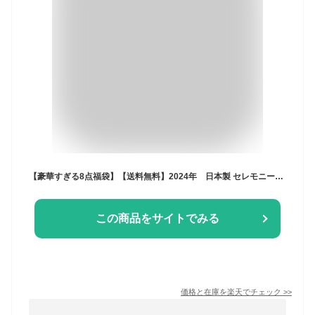
【豪華すぎる8点福袋】【送料無料】2024年 日本製 セレモニードレス 新生児 お宮参り ベビー 出産祝い 肌着 スタイ 白 ピンク 長肌着 短肌着 sweetgirl スイートガール 帽子 ギフト 福袋 女の子 男の子 プレゼント P5326 P5324 P6037 ツーウェイオール
この商品をサイトでみる
価格と在庫を
楽天
でチェック
>>