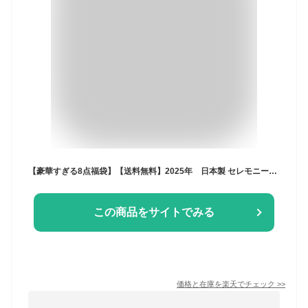
【豪華すぎる8点福袋】【送料無料】2025年 日本製 セレモニードレス 新生児 お宮参り ベビー 出産祝い 肌着 スタイ 白 ピンク 長肌着 短肌着 sweetgirl スイートガール 帽子 ギフト 福袋 女の子 男の子 プレゼント P5326 P5324 P6037 ツーウェイオール
この商品をサイトでみる
価格と在庫を
楽天
でチェック
>>