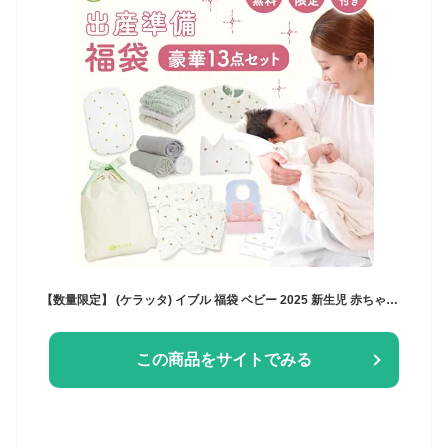
【数量限定】 (ケラッタ) イブル 福袋 ベビー 2025 新生児 赤ちゃん 豪華13点セット クーポン付き 出産準備 抱っこ布団 ガーゼ おくるみ 沐浴ガーゼ 沐浴布 ハンカチ 肌着 ベビー枕 スタイ お食事エプロン オリジナル巾着袋 コットン100％ 予約 送料無料
この商品をサイトでみる