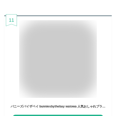
11
バニーズバイザベイ bunniesbythebay watowa 人気おしゃれブランドのベビー用品いずれかが必ず入る！金額と性別と季節とサイズが選べるベビー服の福袋 (出産祝い 赤ちゃん 新生児 一歳 二歳 男の子 女の子 ギフト プレゼント)