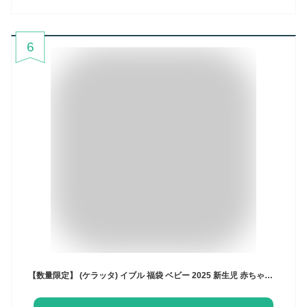
6
【数量限定】 (ケラッタ) イブル 福袋 ベビー 2025 新生児 赤ちゃん 豪華13点セット クーポン付き 出産準備 抱っこ布団 ガーゼ おくるみ 沐浴ガーゼ 沐浴布 ハンカチ 肌着 ベビー枕 スタイ お食事エプロン オリジナル巾着袋 コットン100％