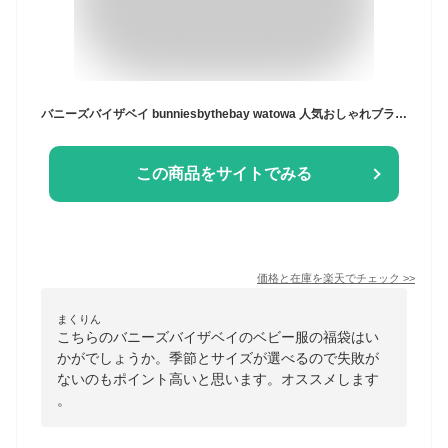
バニーズバイザベイ bunniesbythebay watowa 人気おしゃれブランドのベビー用品いずれかが必ず入る！金額と性別と季節とサイズが選べるベビー服の福袋 (出産祝い 赤ちゃん 新生児 一歳 二歳 男の子 女の子 ギフト プレゼント)
この商品をサイトでみる
価格と在庫を
楽天
でチェック
>>
まくりん
こちらのバニーズバイザベイのベビー服の福袋はい
かがでしょうか。季節とサイズが選べるので失敗が
ないのもポイント高いと思います。オススメします
。