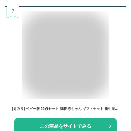
7
[えみり] ベビー服 22点セット 肌着 赤ちゃん ギフトセット 新生児 厚手 春秋冬 柔らかい コットン ベビー用品 出産準備 ロンパース おくるみ ジャケット パンツ 帽子 よだれ掛け ソックス 枕 プレゼント (イエロー73cm)
この商品をサイトでみる