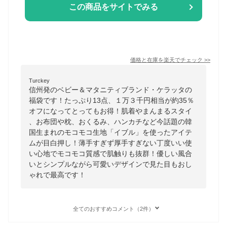
この商品をサイトでみる
価格と在庫を
楽天
でチェック
>>
Turckey
信州発のベビー＆マタニティブランド・ケラッタの
福袋です！たっぷり13点、１万３千円相当が約35％
オフになってとってもお得！肌着やまんまるスタイ
、お布団や枕、おくるみ、ハンカチなど今話題の韓
国生まれのモコモコ生地「イブル」を使ったアイテ
ムが目白押し！薄手すぎず厚手すぎない丁度いい使
い心地でモコモコ質感で肌触りも抜群！優しい風合
いとシンプルながら可愛いデザインで見た目もおし
ゃれで最高です！
全てのおすすめコメント（2件）