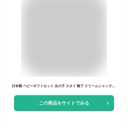
日本製 ベビーギフトセット 女の子 スタイ 靴下 クリームシャンティ メモリアルソックス＆ふんわり花柄スタイセット ベビー 服 出産祝い ギフト 新生児 ビブ ソックス くつ下 9-12cm 春 夏 秋 冬 花柄 おしゃれ かわいい 福袋
この商品をサイトでみる