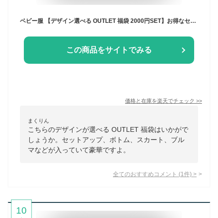
ベビー服 【デザイン選べる OUTLET 福袋 2000円SET】お得なセット アウトレット セットアップ ボトム スカート ブルマ トップス ヘアバンド 靴下 ベビーアイテム ラッキーバック 70 80 新生児 Kufuu クフウ
この商品をサイトでみる
価格と在庫を
楽天
でチェック
>>
まくりん
こちらのデザインが選べる OUTLET 福袋はいかがで
しょうか。セットアップ、ボトム、スカート、ブル
マなどが入っていて豪華ですよ。
全てのおすすめコメント
(
1
件)
>
10