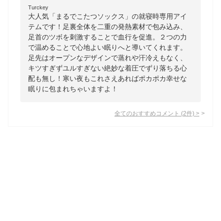
Turckey
大人気「まるでこたつソックス」の就寝時専用アイ
テムです！足裏全体を二重の発熱素材で包み込み、
足首のツボを刺激することで血行を促進。２つの力
で温めることで心地よい眠りへと導いてくれます。
足先はオープンなデザインで蒸れや汗冷えもなく、
キツすぎずユルすぎない絶妙な着圧でずり落ちる心
配も無し！寒い夜もこれさえあればポカポカ幸せな
眠りに包まれちゃいますよ！
全てのおすすめコメント
(
2
件)
>