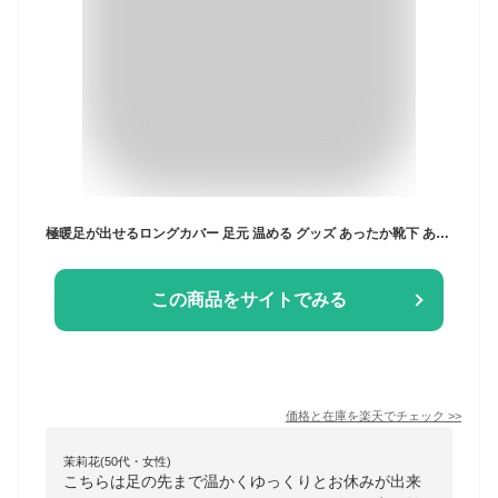
極暖足が出せるロングカバー 足元 温める グッズ あったか靴下 あったかグッズ 防寒 冷え性 ソックス 靴下 レッグウォーマー 足先 暖かい 寝る 足 室内用 睡眠 冷え取り靴下 ブラウン 茶色 あったか あたたかい 脚 もこもこ グッズ
この商品をサイトでみる
価格と在庫を
楽天
でチェック
>>
茉莉花(50代・女性)
こちらは足の先まで温かくゆっくりとお休みが出来