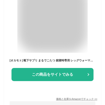
[オカモト] 靴下サプリ まるでこたつ 就寝時専用 レッグウォーマー おやすみスイッチ 938-994 レディース 【就寝時専用タイプ】 ピンク 22.0-25.0 cm
この商品をサイトでみる
価格と在庫を
Amazon
でチェック
>>