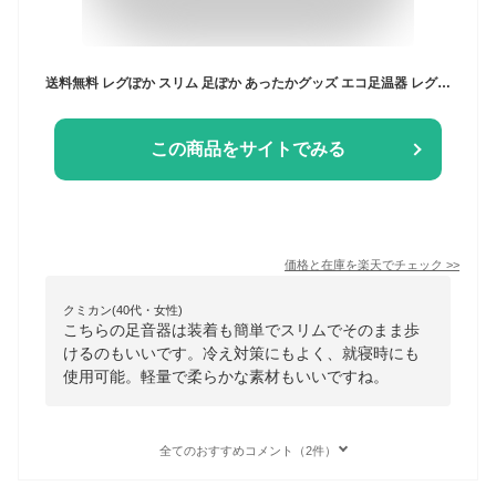
送料無料 レグぽか スリム 足ぽか あったかグッズ エコ足温器 レグぽか キュービーズ 冬 足元ヒーター 足温器 足ポカ 足 脚 つま先 暖かい 温める 寒さ対策 エコ 節電 おすすめ やわらか クッション デスクワーク 暖房器具 日本製 エコ足温器 レッグウォーマー
この商品をサイトでみる
価格と在庫を
楽天
でチェック
>>
クミカン(40代・女性)
こちらの足音器は装着も簡単でスリムでそのまま歩
けるのもいいです。冷え対策にもよく、就寝時にも
使用可能。軽量で柔らかな素材もいいですね。
全てのおすすめコメント（2件）