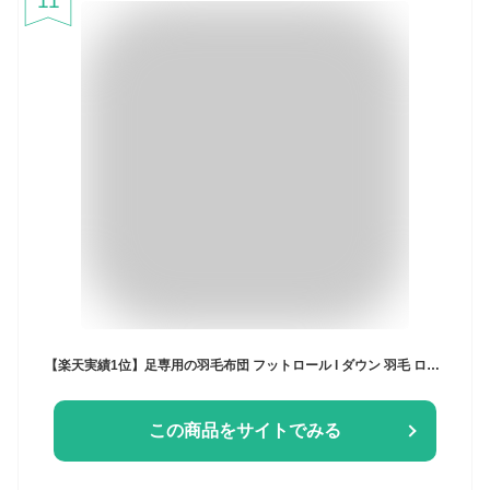
11
【楽天実績1位】足専用の羽毛布団 フットロール l ダウン 羽毛 ロング 着脱 簡単 足 足元 足用 足首 ふくらはぎ つま先 甲 暖かグッズ レッグウォーマー エコカイロ 温める あったか 睡眠 ウォーマー 寒い 保温 日本製 冷え性 冬用 暖かい 睡眠 熟睡 温活 冷え対策 男女兼用
この商品をサイトでみる