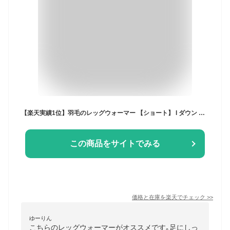
【楽天実績1位】羽毛のレッグウォーマー 【ショート】 l ダウン レディース メンズ 羽毛 冬用 しめつけない 調整 睡眠 ギフト プレゼント 贈り物 レッグ ウォーマー 足首 着脱 簡単 マジックテープ 足 冷え 温める 暖かグッズ 足首ウォーマー ふくらはぎ 足元 温める グッズ
この商品をサイトでみる
価格と在庫を
楽天
でチェック
>>
ゆーりん
こちらのレッグウォーマーがオススメです｡足にしっ