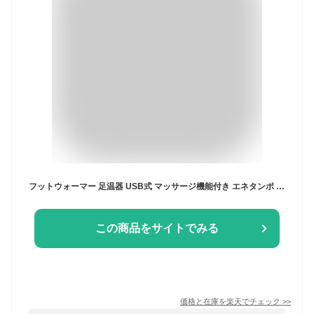
フットウォーマー 足温器 USB式 マッサージ機能付き エネタンポ フットヒーター 電気足温器 3段階温度調節 足温める 足入れ ヒーター内蔵 家庭 職場用 足元暖房 男女兼用 暖房器具 省エネ 節電 防寒グッズ 冷え対策 送料無料
この商品をサイトでみる
価格と在庫を
楽天
でチェック
>>