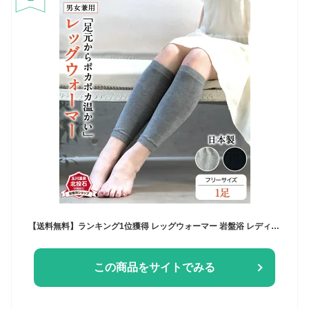
【送料無料】ランキング1位獲得 レッグウォーマー 岩盤浴 レディース メンズ ロング 遠赤外線 あったか 暖かい 温活 高齢者 暖か 日本製 冷えとり 足 冷え 冬 ふくらはぎ 温める グッズ 薄い 綿 冷え性 薄手 蒸れない 靴下 オフィス 足元 寒さ対策 寝る時
この商品をサイトでみる