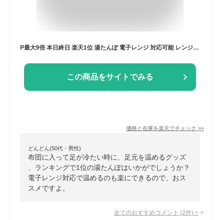
P最大9倍 本日終日 楽天1位 湯たんぽ 電子レンジ 対応可能 レンジ 温める ゆたんぽ おしゃれ カイロ カバー ニットカバー 冷え性 長時間 かわいい 可愛い 柔らかい もふもふ シンプル 2L 繰り返し プレゼント 保冷剤 冷水 お湯 両用 腰
この商品をサイトでみる
価格と在庫を
楽天
でチェック
>>
どんどん(50代・男性)
布団に入って足が冷たい時に、足元を温めるグッズ
、ランキングで1位の湯たんぽはいかがでしょうか？
電子レンジ対応で温めるのも楽にできるので、おス
スメですよ。
全てのおすすめコメント
(
2
件)
>