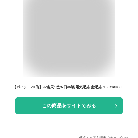
【ポイント20倍】≪楽天1位≫日本製 電気毛布 敷毛布 130cm×80cm 洗える 全2色 シングル ダニ退治 省エネ スライド温度調節 電気敷き毛布 しき毛布 パーソナル暖房 あったか家電 節電 電気布団 ブラウン オレンジ JBS401D JBS401B ライフジョイ
この商品をサイトでみる
価格と在庫を
楽天
でチェック
>>