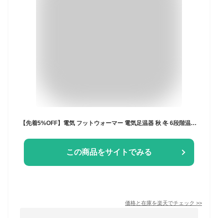
【先着5%OFF】電気 フットウォーマー 電気足温器 秋 冬 6段階温度調節 電気座布団 ホットマット コンセント式足温器 あったかグッズ フットヒーター 足入れ 在宅勤務 テレワーク ミニ 暖かい タイマー機能 丸洗い 寒さ対策 足元暖房 省エネ PSE認証済み プレゼント
この商品をサイトでみる
価格と在庫を
楽天
でチェック
>>