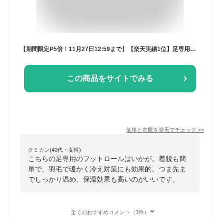
【期間限定P5倍！11月27日12:59まで】【楽天実績1位】足専用の羽毛布団 フットロール l ダウン 羽毛 ロング 着脱 簡単 足 足元 足用 足首 ふくらはぎ つま先 甲 暖かグッズ レッグウォーマー エコカイロ 温める あったか 睡眠 ウォーマー 寒い 保温 日本製 冷え性 冬
この商品をサイトでみる
価格と在庫を
楽天
でチェック
>>
クミカン(40代・女性)
こちらの足専用のフットロールはいかが。着脱も簡
単で、羽毛で暖かく冷え対策にも効果的。つま先ま
でしっかり温め、保温効果も高いのがいいです。
全てのおすすめコメント（3件）