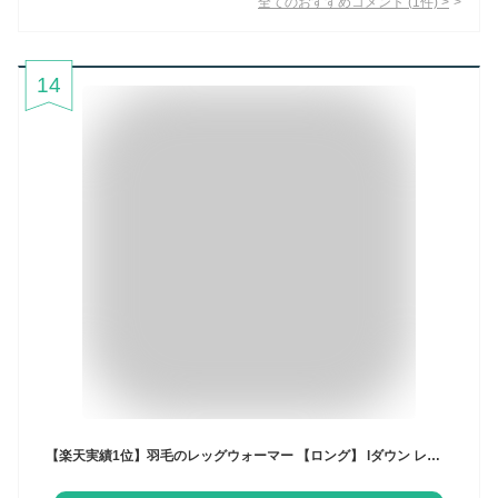
全てのおすすめコメント
(
1
件)
>
14
【楽天実績1位】羽毛のレッグウォーマー 【ロング】 lダウン レディース メンズ 羽毛 冬用 しめつけない 冷え対策 睡眠 ギフト プレゼント 贈り物 レッグ ウォーマー 足首 着脱 簡単 マジックテープ 足 冷え 温める 暖かグッズ 足首ウォーマー ふくらはぎ 足元 温める グッズ