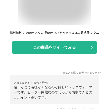
送料無料 レグぽか スリム 足ぽか あったかグッズ エコ足温器 レグぽか キュービーズ 冬 足元ヒーター 足温器 足ポカ 足 脚 つま先 暖かい 温める 寒さ対策 エコ 節電 おすすめ やわらか クッション デスクワーク 暖房器具 日本製 エコ足温器 レッグウォーマー
この商品をサイトでみる
価格と在庫を
楽天
でチェック
>>
メタモルナイト(40代・男性)
足下がとても暖かくなるのが嬉しいレッグウォーマ
ーです。ヒーター内蔵なのでしっかり防寒できるの
がポイント高いです。