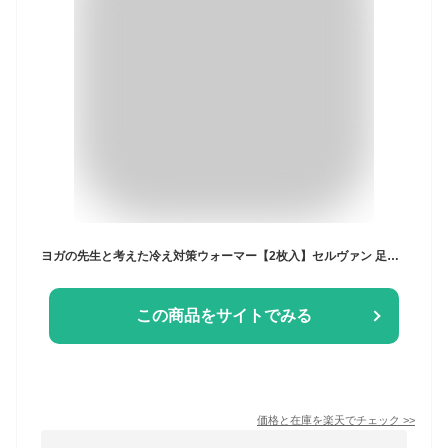
ヨガの先生と考えた冷え対策ウォーマー【2枚入】セルヴァン 足元 あったかグッズ 就寝 おやすみ レッグウォーマー ふくらはぎ かかと 足首 足元 脚 足 温め 温める グッズ 就寝時 冷え性 冷え対策 グッズ あったか ウォーマー 防寒対策 冷え取り 綿100％
この商品をサイトでみる
価格と在庫を
楽天
でチェック
>>