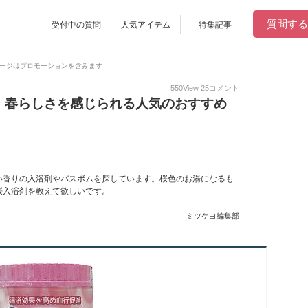
質問する
受付中の質問
人気アイテム
特集記事
ージはプロモーションを含みます
550
View
25
コメント
｜春らしさを感じられる人気のおすすめ
い香りの入浴剤やバスボムを探しています。桜色のお湯になるも
桜入浴剤を教えて欲しいです。
ミツケヨ編集部