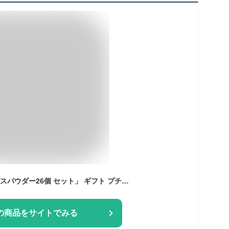
「入浴剤 SAKURA バスパウダー26個 セット」 ギフト プチギフト プレゼント 粗品 桜入浴剤 さくら入浴剤 桜 さくら 香り 桜の香り ピンク 春 花 個包装 かわいい 保湿 バスグッズ バスタイム
の商品をサイトでみる