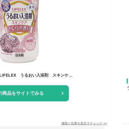
コーナン オリジナル LIFELEX うるおい入浴剤 スキンケア さくらの香り にごり湯 ミルキーピンク
の商品をサイトでみる
価格と在庫を
楽天
でチェック
>>