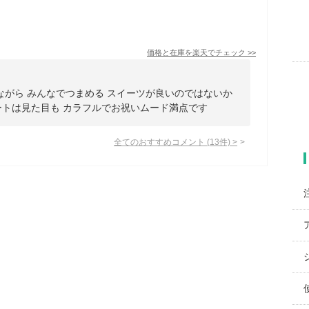
価格と在庫を
楽天
でチェック
>>
ながら みんなでつまめる スイーツが良いのではないか
ートは見た目も カラフルでお祝いムード満点です
全てのおすすめコメント
(
13
件)
>