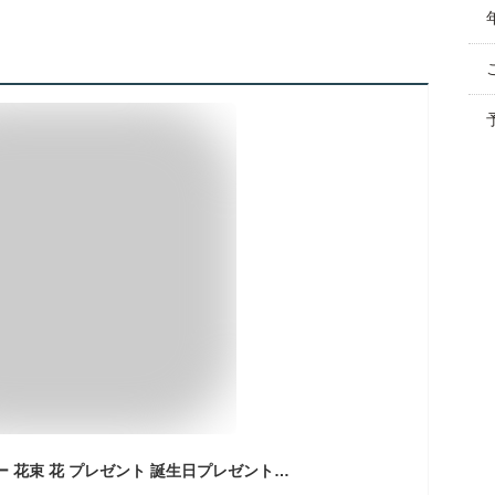
誕生日 ソープフラワー 花束 花 プレゼント 誕生日プレゼント 卒業式 成人式 卒園式 卒部式 発表会 送別会 謝恩会 生徒 PTA 記念品 卒業 卒業生 先生 先輩 部活 卒業記念 卒園祝い 卒業祝い ソープフラワーギフト 小学校 中学校 高校 大学 花 花束 高校生 小学生 ベアブーケ