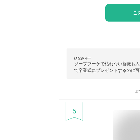
こ
ひなみゅー
ソープブーケで枯れない薔薇も入
で卒業式にプレゼントするのに可
全
5