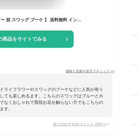
【 青 白 ドライフラワー 枝 スワッグ ブーケ 】 送料無料 インテリア 玄関 壁掛け 吊るす ブルー ウェディング 白 パンパス 花束 おしゃれ プレゼント 父の日 送別 退職 誕生日 母の日 発表会 記念日 結婚祝 入学祝 卒業祝 結婚記念日 開店祝 開業祝 新築祝 お礼 女性
の商品をサイトでみる
価格と在庫を
楽天
でチェック
>>
ドライフラワーやスワッグのブーケなどに人気が有り
しても楽しめるます。こちらのスワッグはブルーとホ
でなくおしゃれで普段お花を触らない方でもこちらの
ます。
全てのおすすめコメント
(
1
件)
>