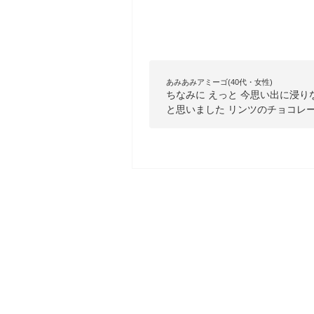
あみあみアミーゴ(40代・女性)
ちなみに えっと 今思い出に浸り
と思いました リンツのチョコレ