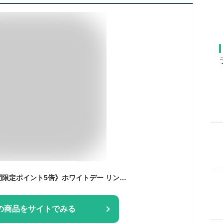
《スーパーセール期間限定ポイント5倍》ホワイトデー リンツ Lindt チョコレート リンドール テイスティングセット 16個入｜ギフト 可愛い スイーツ お菓子 おしゃれ 個包装 小分け リンツチョコ 誕生日 手土産 お礼 お返し 家族 プチギフト【レビューキャンペーン対象】
の商品をサイトでみる