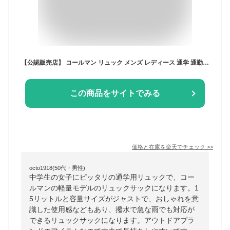
【公認販売店】 コールマン リュック メンズ レディース 通学 通勤 キッズ 女の子 男の子 男子 女子 Coleman 15L 軽量 軽い 大人 おしゃれ 中学生 リュックサック ブランド A4 小さい 15リットル デイパック 撥水 ウォーカー15
この商品をサイトでみる
価格と在庫を
楽天
でチェック
>>
octo1918(50代・男性)
中学生の女子にピッタリの通学用リュックで、コー
ルマンの軽量モデルのリュックサックになります。1
5リットルと容量サイズがジャストで、おしゃれを意
識した使用感などもあり、撥水で急な雨でも対応が
できるリュックサックになります。アウトドアブラ