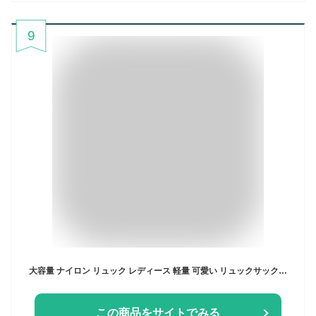
9
大容量 ナイロン リュック レディース 軽量 可愛い リュックサック かわいい 通勤 おしゃれ 大人女子 通勤 マザーズリュック マザーズバッグ 旅行 通学 大容量 リュック カバン バッグ 大人かわいい 多機能 大容量 撥水 通学 リュックバッグ
この商品をサイトでみる