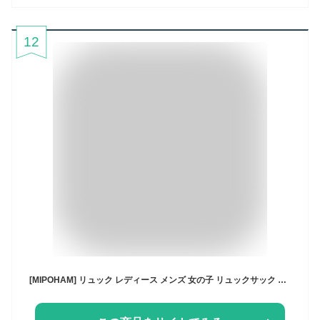
12
[MIPOHAM] リュック レディース メンズ 女の子 リュックサック 2層構造 14ポケット バックパック 大容量 学生 高校生 男女兼用 撥水加工 おしゃれ 15.6インチPC 盗難防止 遠足 通学 通勤 旅行 (1 NEW ブラック)