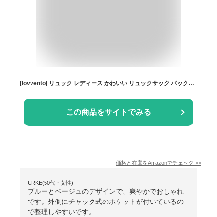
[lovvento] リュック レディース かわいい リュックサック バックパック スクールパック 学生 女子 おしゃれ 13.3-15.6インチPC収納 大容量 軽量 アウト 防水 通学バック 中学生 高校生 通勤 旅行 遠足 グレー
この商品をサイトでみる
価格と在庫を
Amazon
でチェック
>>
URKE(50代・女性)
ブルーとベージュのデザインで、爽やかでおしゃれ
です。外側にチャック式のポケットが付いているの
で整理しやすいです。