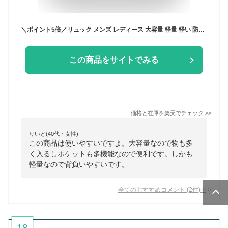
＼ポイント5倍／リュック メンズ レディース 大容量 軽量 軽い 防水 バックパック 耐傷付き 撥水 おしゃれ 通勤 通学 女子 スポーツリュック りゅっく pc対応 拡張 韓国 ペア ユニセックス かわいい おしゃれ ユニセックス 韓国リュック 高校生
この商品をサイトでみる
価格と在庫を
楽天
でチェック
>>
りいど(40代・女性)
この商品は使いやすいですよ。大容量なので物も多
く入るしポケットも多機能なので便利です。しかも
軽量なので背負いやすいです。
全てのおすすめコメント
(
2
件)
>
18