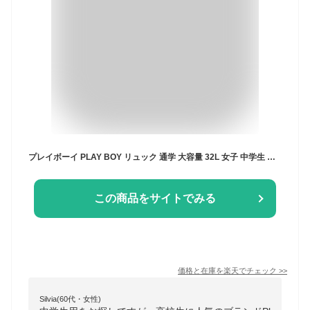
プレイボーイ PLAY BOY リュック 通学 大容量 32L 女子 中学生 高校生 おしゃれ かわいい ブランド リュックサック スクールバッグ 人気 デイパック 女子高生 多機能 511706 (バッグ/レディース/丈夫/おしゃれ/学生/入学/黒/ミント/大型/部活)(店頭受取対応商品)
この商品をサイトでみる
価格と在庫を
楽天
でチェック
>>
Silvia(60代・女性)