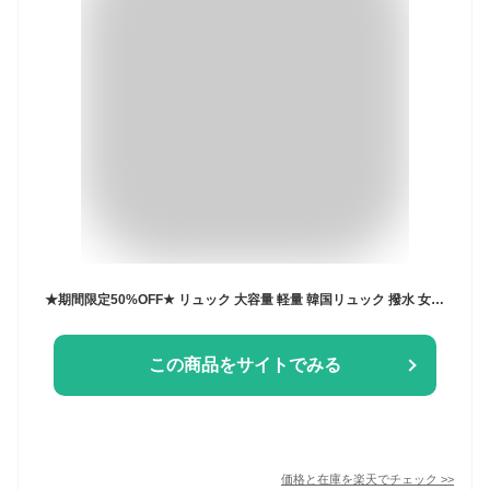
★期間限定50%OFF★ リュック 大容量 軽量 韓国リュック 撥水 女の子 通学学生 通勤 出張 バックパック ナイロン 耐摩耗 防水 レディース メンズ リュックサック 韓国 おしゃれ 男女兼用 高校生 中学生 A4サイズ 15.6インチPC パック 多収納 多機能
この商品をサイトでみる
価格と在庫を
楽天
でチェック
>>