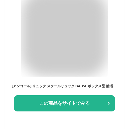
[アンコール] リュック スクールリュック B4 35L ボックス型 部活 通学リュック 大容量 中学生 高校生 女子 通学 スポーツ レディース メンズ おしゃれ かわいい A4 シンプル 撥水 (ブラック×ミント)
この商品をサイトでみる