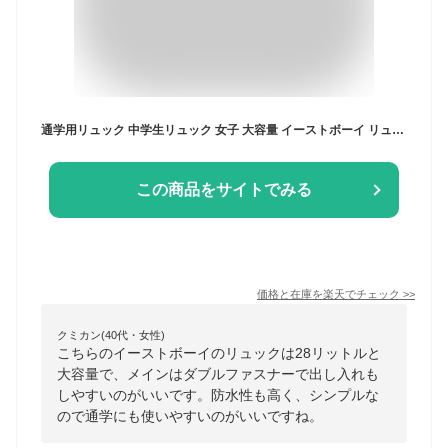
通学用リュック 中学生リュック 女子 大容量 イーストボーイ リュック 防水 リュックサック 通学 プランタン 28L スクバ スクールバッグ eastboy eba28 高校 カバン 正規品 レインカバー付 女神 黒 ナイロン EAST BOY ビーナス
この商品をサイトでみる
価格と在庫を
楽天
でチェック
>>
クミカン(40代・女性)
こちらのイーストボーイのリュックは28リットルと
大容量で、メインはダブルファスナーで出し入れも
しやすいのがいいです。防水性も高く、シンプルな
ので通学にも使いやすいのがいいですね。