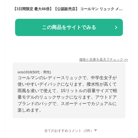
【3日間限定 最大46倍】【公認販売店】 コールマン リュック メンズ レディース 通学 通勤 キッズ 女の子 男の子 男子 女子 Coleman 15L 軽量 軽い 大人 おしゃれ 中学生 リュックサック ブランド A4 小さい 15リットル デイパック 撥水 ウォーカー15
この商品をサイトでみる
価格と在庫を
楽天
でチェック
>>
octo1918(50代・男性)
コールマンのレディースリュックで、中学生女子が
使いやすいデイパックになります。撥水性が高くて
雨風を凌いで使えて、15リットルの容量サイズで軽
量モデルのリュックサックになります。アウトドア
ブランドのバッグで、スポーティーでカジュアルに
楽しめます。
全てのおすすめコメント（2件）