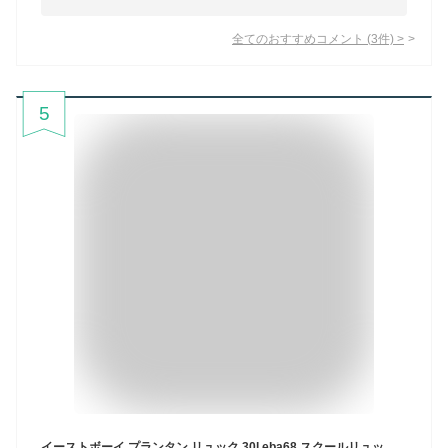
全てのおすすめコメント
(
3
件)
>
5
イーストボーイ プランタン リュック 30l eba68 スクールリュック スクバ 30リットル レディース 高校生 女の子 スポーツ 女子 かわいい スクールバッグ 中学生 通学 大容量 A4 無地 撥水 人気 おしゃれ レインカバー 学校 リュックサック EBA68 正規販売店