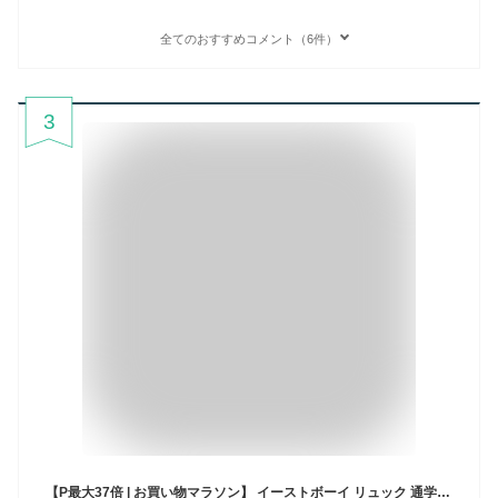
全てのおすすめコメント（6件）
3
【P最大37倍 | お買い物マラソン】 イーストボーイ リュック 通学 女子 EASTBOY 女子高生 30L A3 通学リュック レディース 中学生 高校生 リュックサック スクールリュック 人気 ブランド おしゃれ かわいい 大容量 EBA49