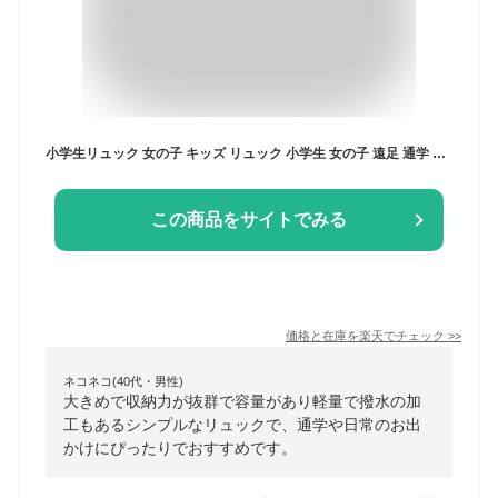
小学生リュック 女の子 キッズ リュック 小学生 女の子 遠足 通学 中学生 リュック 韓国 おしゃれ 高校生 女子 入学式 通塾 習い事 通学 大きめ 無地 シンプル 収納抜群 撥水 軽量 キッズ リュックサック スクールバッグ アウトドア A4 大容量 6色 防災リュック グッズ
この商品をサイトでみる
価格と在庫を
楽天
でチェック
>>
ネコネコ(40代・男性)
大きめで収納力が抜群で容量があり軽量で撥水の加
工もあるシンプルなリュックで、通学や日常のお出
かけにぴったりでおすすめです。