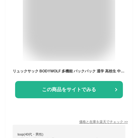
リュックサック BODYWOLF 多機能 バックパック 通学 高校生 中学生 リュック 2層式 スクエアーリュック 機能 大容量 女子 男子 通勤 スポーツジム
この商品をサイトでみる
価格と在庫を
楽天
でチェック
>>
loop(40代・男性)