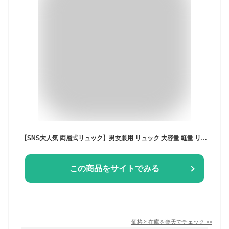
【SNS大人気 両層式リュック】男女兼用 リュック 大容量 軽量 リュックサック レディース メンズ 女子 通学 おしゃれ 韓国 柔らかい バックパック 通勤バッグ 弁当 多機能 多収納 シンプル 鞄 高見え 可愛い 2way 人気 旅行リュック 黒 高校生 大学生 中学生リュック 撥水
この商品をサイトでみる
価格と在庫を
楽天
でチェック
>>