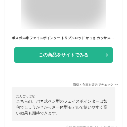
ポスポス棒 フェイスポインター トリプルロッド かっさ カッサスティック リストアップ 小顔 マッサージ ポスポス バネ式 フェイスマッサージ ツボ押し棒 ペン型美顔器 美顔器 美顔ローラー Cellsh 誕生日 誕生日プレゼント クリスマス 母 女性 彼女 妻 女友達 プレゼント
この商品をサイトでみる
価格と在庫を
楽天
でチェック
>>
だんごっぱな
こちらの、バネ式ペン型のフェイスポインターは如
何でしょうか？かっさ一体型モデルで使いやすく高
い効果も期待できます。