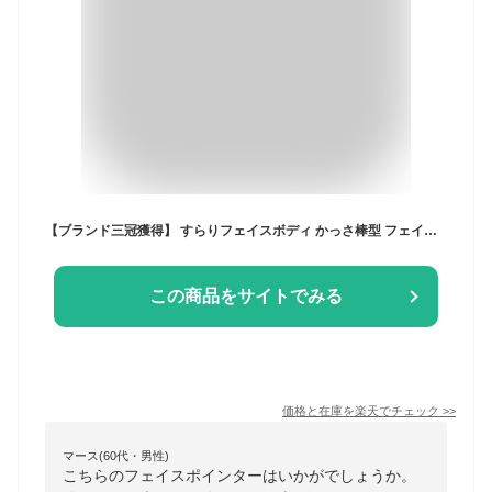
【ブランド三冠獲得】 すらりフェイスボディ かっさ棒型 フェイスポインター むくみ スッキリするん かっさ カッサ かっさプレート テラヘルツ 小顔 フェイスライン ほうれい線 コリほぐし 筋膜リリース 頭皮 ボディ マッサージ テラヘルツ波 ギフト
この商品をサイトでみる
価格と在庫を
楽天
でチェック
>>
マース(60代・男性)
こちらのフェイスポインターはいかがでしょうか。