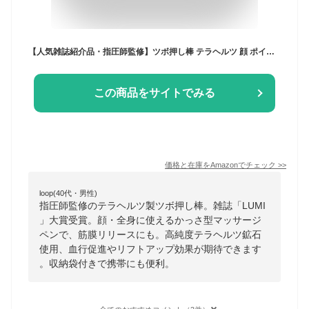
【人気雑誌紹介品・指圧師監修】ツボ押し棒 テラヘルツ 顔 ポインター 雑誌「LUMI」で大賞受賞 かっさ棒型 全身使えるマッサージペン 筋膜リリース 収納袋付 Rena Chris シルバー
この商品をサイトでみる
価格と在庫を
Amazon
でチェック
>>
loop(40代・男性)
指圧師監修のテラヘルツ製ツボ押し棒。雑誌「LUMI
」大賞受賞。顔・全身に使えるかっさ型マッサージ
ペンで、筋膜リリースにも。高純度テラヘルツ鉱石
使用、血行促進やリフトアップ効果が期待できます
。収納袋付きで携帯にも便利。