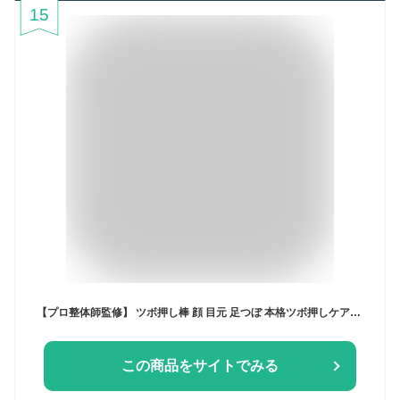
15
【プロ整体師監修】 ツボ押し棒 顔 目元 足つぼ 本格ツボ押しケアをご自宅で！ 丈夫なステンレス製 美顔 マッサージ棒 顔・全身用 男女兼用 (フェイシャルケア)
この商品をサイトでみる