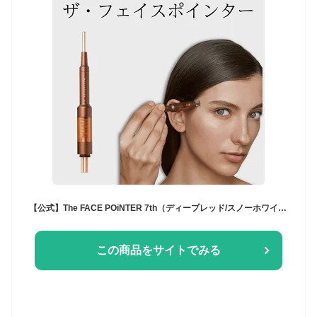
【公式】The FACE POiNTER 7th（ディープレッド/スノーホワイト）｜フェイスポインター コリ原因別7daysプログラム付き コリほぐし ほうれい線 たるみ むくみ 頬だるみ リフトアップ フェイスライン 美顔器 表情筋 ポスポス 筋膜リリース 類似模倣品にご注意
この商品をサイトでみる