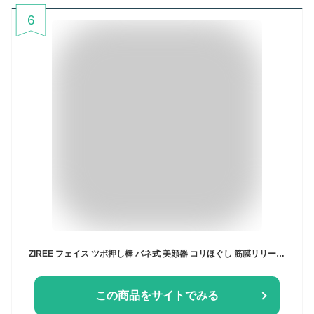
6
ZIREE フェイス ツボ押し棒 バネ式 美顔器 コリほぐし 筋膜リリース フェイスライン クマ 目元ケア 表情筋 リフトアップ 静音設計 フェイス 耳ツボ押し棒 男女兼用 (ブルー)
この商品をサイトでみる