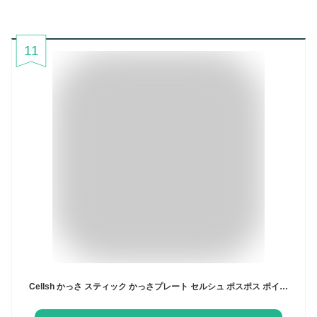
11
Cellsh かっさ スティック かっさプレート セルシュ ポスポス ポイント スティック かっさスティック かっさ フェイスポインター 美顔器 美容 かっさ棒 スパチュラ ツボ押し ポスポス美顔器 ツボ押し たるみ 健康 ヘルスケア 血流 小顔 軽量 シルバー きれい おしゃれ