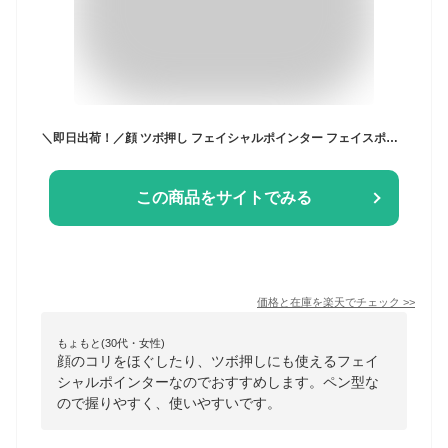
＼即日出荷！／顔 ツボ押し フェイシャルポインター フェイスポインター ポスポス かっさ棒 テラヘルツかっさ ペン型美顔器 コリほぐし ツボ押し棒 筋膜リリース マッサージ トリガーポイント 小顔 美顔器 表情筋 ほうれい線 リフトアップ
この商品をサイトでみる
価格と在庫を
楽天
でチェック
>>
もょもと(30代・女性)
顔のコリをほぐしたり、ツボ押しにも使えるフェイ
シャルポインターなのでおすすめします。ペン型な
ので握りやすく、使いやすいです。