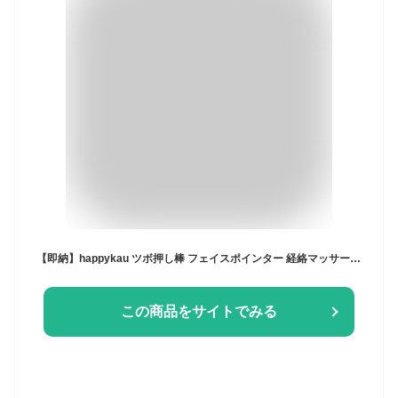
【即納】happykau ツボ押し棒 フェイスポインター 経絡マッサージペン 顔 ツボ押し 顔ツボ棒 マッサージ棒 トリガーポイント 肌に優しい 小顔 美顔
この商品をサイトでみる