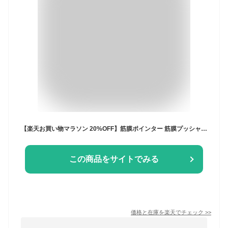
【楽天お買い物マラソン 20%OFF】筋膜ポインター 筋膜プッシャー ツボ押し マッサージ 美筋 セルフケア フェイスプッシャー フェイスポインター たるみ むくみ 目元 首筋 コリ 小顔 スッキリ 顔 頭 体 手軽 ケア BODY MAGIC
この商品をサイトでみる
価格と在庫を
楽天
でチェック
>>