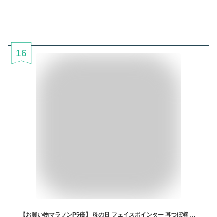
16
【お買い物マラソンP5倍】 母の日 フェイスポインター 耳つぼ棒 スティック ツボ押し つぼ押し バネ式 ノック式 押し棒 フェイスライン 引き上げ 指圧 かっさ棒 ツール ポインター てい鍼 小顔 美顔 筋膜リリース リフトアップ 目の疲れ 母の日 Cyberplugs