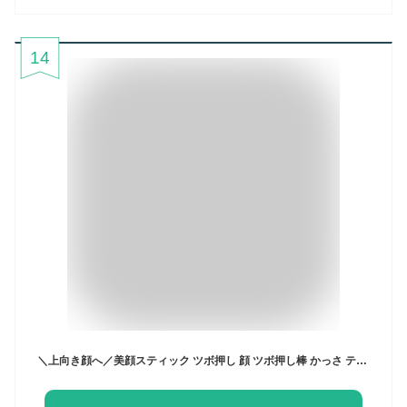
14
＼上向き顔へ／美顔スティック ツボ押し 顔 ツボ押し棒 かっさ テラヘルツ 筋膜リリース マッサージ 顔ツボ棒 ペン型美顔器 トリガーポイント 指圧棒 小顔 美顔 携帯用 美顔器 コリほぐし 表情筋 ほうれい線 むくみ くすみ フェイスライン クマ リフトアップ