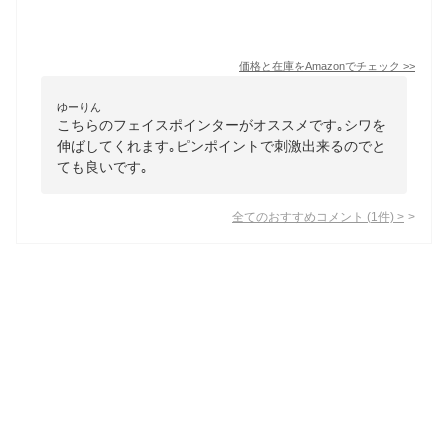
価格と在庫を
Amazon
でチェック
>>
ゆーりん
こちらのフェイスポインターがオススメです｡シワを
伸ばしてくれます｡ピンポイントで刺激出来るのでと
ても良いです｡
全てのおすすめコメント
(
1
件)
>