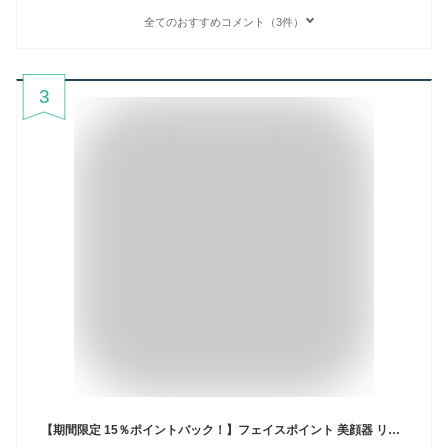
全てのおすすめコメント（3件）
3
【期間限定 15％ポイントバック！】フェイスポイント 美顔器 リフトアップ もたつき エイジングケア ほうれい線 ハリ MYTREX REBIVE MINI XS2 ハリ形アタッチメントセット 公式 ハンディガン フェイスポインター ポスポス 筋膜リリース