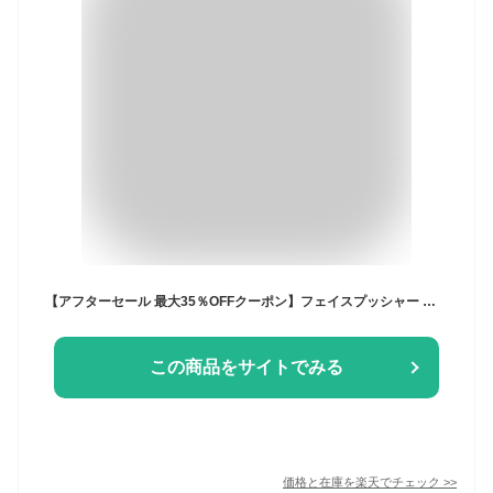
【アフターセール 最大35％OFFクーポン】フェイスプッシャー ツボ押し棒 マッサージ トリガーポイント マッサージ棒 筋膜リリース 美顔 美肌 健康グッズ コリほぐしペン型美顔器 ほうれい線 むくみ くすみ クマ コリほぐし フェイスポインター ストレス解消
この商品をサイトでみる
価格と在庫を
楽天
でチェック
>>