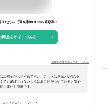
帽子 レディース uv 折りたたみ 【遮光率99.9%/UV遮蔽率99.9%以上/UPF50+】 つば広帽子 uvカット UV対策 農家 つば広ハット サイズ調節 あご紐 紫外線 小顔効果 アウトドア コンパクト フェス 旅行【メール便】vnsh-598z 母の日 プレゼント
の商品をサイトでみる
価格と在庫を
楽天
でチェック
>>
ば広帽子がおすすめですが、こちらは遮光とUVUV遮
くても飛ばされないようにあご紐がついていると安心
持ち運びも簡単です。
てのおすすめコメント（2件）