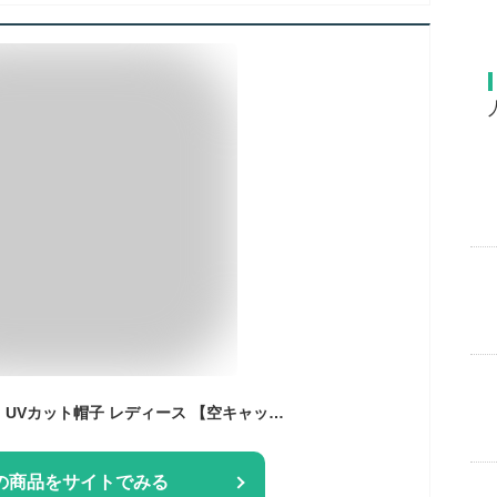
【10%OFFクーポン】UVカット帽子 レディース 【空キャップはポニーテールを結べる・小顔効果・吊り下げ式バックルやポケットを備えた設計・UPF50+(軽量 冷感 通気)】 日除け帽子 紫外線遮断 遮光遮熱 日焼け止め対策 つば広 春秋 帽子 調節可能
の商品をサイトでみる