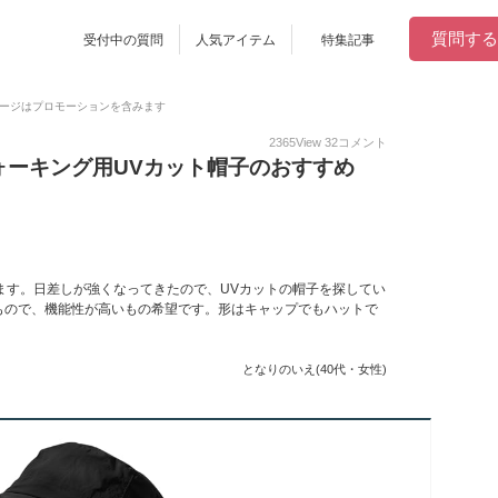
質問する
受付中の質問
人気アイテム
特集記事
ージはプロモーションを含みます
2365
View
32
コメント
ォーキング用UVカット帽子のおすすめ
ます。日差しが強くなってきたので、UVカットの帽子を探してい
もので、機能性が高いもの希望です。形はキャップでもハットで
となりのいえ(40代・女性)