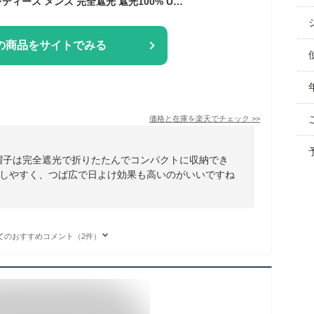
帽子 UVカット帽子 レディース メンズ 完全遮光 遮光100% UVカットハット 2wayサンバイザー 折りたたみ ハット かぶーる日傘(かぶる日傘) 深め 大きめ 日焼け防止 日除け 日よけ つば広 シンプル 可愛い バケハ 綿 おしゃれ バケットハット
の商品をサイトでみる
価格と在庫を
楽天
でチェック
>>
帽子は完全遮光で折りたたんでコンパクトに収納でき
しやすく、つば広で日よけ効果も高いのがいいですね
てのおすすめコメント（2件）