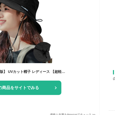
[MOWO] 【2026昇級版】 UVカット帽子 レディース 【超軽量涼しい】【サイズ調整可・UPF50+測定済み・撥水加工】 完全遮光 ワイヤー入り 紫外線対策 日焼け防止 通気 小顔 日除け帽子 自転車 登山 海辺 農作業 日除けハット (ブラック)
の商品をサイトでみる
価格と在庫を
Amazon
でチェック
>>