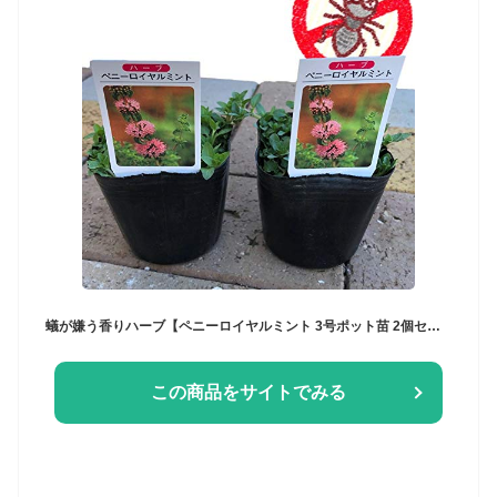
蟻が嫌う香りハーブ【ペニーロイヤルミント 3号ポット苗 2個セット】虫 が苦手 虫よけ ハーブ カメムシ ノミ アリ に効く 植物 おまかせ 園芸 ガーデニング 寄せ植え 鉢花 鉢植え 苗 香り (ペニーロイヤルミント(カメムシ・ノミ・アリに効く）3号ポット×2個)
この商品をサイトでみる