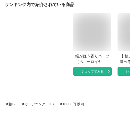
ランキング内で紹介されている商品
蟻が嫌う香りハーブ
【 植
【ペニーロイヤルミ
選べる
ント 3号ポット苗 2
ハーブ
ショップでみる
シ
個セット】虫 が苦
号ス
手 虫よけ ハーブ カ
つき 
メムシ ノミ アリ に
ーミ
効く 植物 おまかせ
ント
園芸 ガーデニング
ミン
寄せ植え 鉢花 鉢植
ー 
趣味
ガーデニング・DIY
10000円 以内
え 苗 香り (ペニー
リ 
ロイヤルミント(カ
ング
メムシ・ノミ・アリ
ンハ
に効く）3号ポット
×2個)