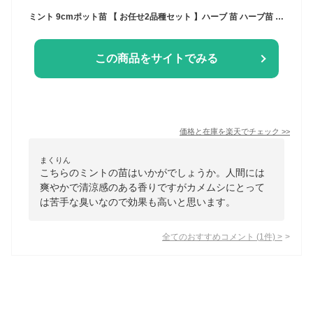
ミント 9cmポット苗 【 お任せ2品種セット 】ハーブ 苗 ハーブ苗 爽やか 清涼感 ハーブティー 料理 自家製ミント 鉢植え ポタジェ 庭 土っ子倶楽部
この商品をサイトでみる
価格と在庫を
楽天
でチェック
>>
まくりん
こちらのミントの苗はいかがでしょうか。人間には
爽やかで清涼感のある香りですがカメムシにとって
は苦手な臭いなので効果も高いと思います。
全てのおすすめコメント
(
1
件)
>