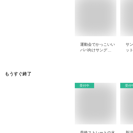
運動会でかっこいい
サ
パパ向けサングラス
ッ
｜写真映えして機能
ス
性も高いおすすめを
ま
教えてください。
え
もうすぐ終了
受付中
受付
骨格ストレートの水
新