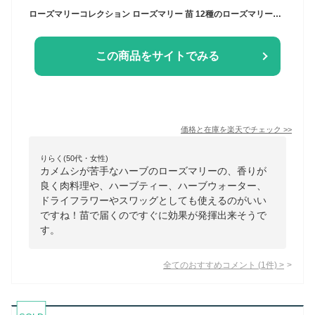
ローズマリーコレクション ローズマリー 苗 12種のローズマリーセット マンネンロウ シーデュー テーマ別ハーブ苗おまかせセット 12種 9vp×12ポット Rosemary Collections ハーブセット 農場直送 ハーブ苗専門店
この商品をサイトでみる
価格と在庫を
楽天
でチェック
>>
りらく(50代・女性)
カメムシが苦手なハーブのローズマリーの、香りが
良く肉料理や、ハーブティー、ハーブウォーター、
ドライフラワーやスワッグとしても使えるのがいい
ですね！苗で届くのですぐに効果が発揮出来そうで
す。
全てのおすすめコメント
(
1
件)
>