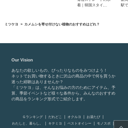
着｜韓国スタイルで
駅
バンドゥやビキニ、
ぴ
タンキニなどおすす
を
めを教えてくださ
ミツケヨ
カメムシを寄せ付けない植物のおすすめはどれ？
い。
Our Vision
あなたの欲しいもの、ぴったりなものをみつけよう！
ネットでお買い物するときに沢山の商品の中で何を買うか
迷った経験はありませんか？
「ミツケヨ」は、そんなお悩みの方のためにアイテム、予
算、季節イベントなど様々な条件から、みんなのおすすめ
の商品をランキング形式でご紹介します。
Ｇランキング
だれどこ
オクルヨ
お湯たび
わたしと、暮らし。
キテミヨ
ベストオイシー
モノスポ