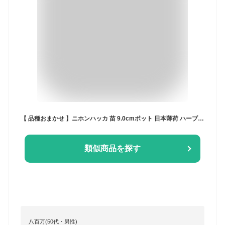
【 品種おまかせ 】ニホンハッカ 苗 9.0cmポット 日本薄荷 ハーブ あやなみ わせなみ りょくび まんよう しゅうび あかまる 南アルプス ホクト 和ハッカ 和種ハッカ にほんはっか 薄荷 ミント 苗
類似商品を探す
八百万(50代・男性)