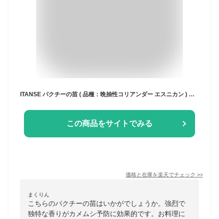
ITANSE パクチーの苗 ( 品種：晩抽性コリアンダー エスニカン ) 野菜苗9cmポット 3個セット ぱくちー苗 こりあんだー苗 ハーブ ハーブ苗 香菜 シャンツァイ シャンサイ 香味野菜ダ 香辛料 薬味 料理 レシピ 送料無料 即納
この商品をサイトでみる
価格と在庫を
楽天
でチェック
>>
まくりん
こちらのパクチーの苗はいかがでしょうか。強烈で
独特な香りがカメムシ予防に効果的です。お料理に