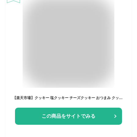
【楽天市場】クッキー 塩クッキー チーズクッキー おつまみ クッキー缶 誕生日 母の日 2024 ギフト 誕生日プレゼント 2種類セット かわいい 缶入り 卵不使用 塩味 詰め合わせ おしゃれ 焼き菓子 送料無料 お取り寄せ スイーツ ランキング ビスケット サブレ バター 人気 実用的：わらいみらい ありがとうの贈り物
この商品をサイトでみる