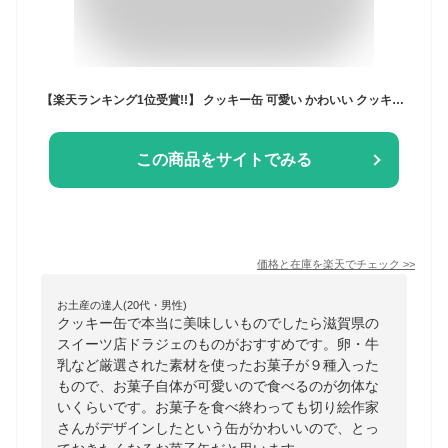
【楽天ランキング1位受賞!!】 クッキー缶 可愛い かわいい クッキー プレゼント 食べ物 スイーツ ギフト おしゃれ 缶入り お菓子 お菓子缶 おしゃれ 詰め合わせ お返し ドラジェ「クッキー 缶 300g」 焼き菓子 誕生日 結婚祝い 出産祝い 退職祝い 地域産品
この商品をサイトでみる
価格と在庫を
楽天
でチェック
>>
お土産の達人(20代・男性)
クッキー缶で本当に美味しいものでしたら滋賀県の
スイーツ店ドラジェのものがおすすめです。卵・牛
乳など厳選された素材を使ったお菓子が９種入った
もので、お菓子自体が可愛いので食べるのが勿体な
いくらいです。お菓子を食べ終わっても切り絵作家
さんがデザインしたという缶がかわいいので、とっ