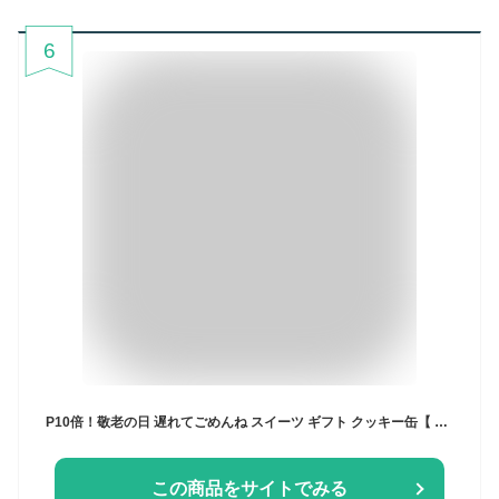
6
P10倍！敬老の日 遅れてごめんね スイーツ ギフト クッキー缶【 公式 サダハルアオキ 】 【 コフレ アソーティモン ドゥ ビスキュイ ドゥミ 】クッキー おしゃれ かわいい 焼菓子 洋菓子 パティスリー・サダハル・アオキ・パリ プレゼント 詰め合わせ 誕生日 ※要エントリー
この商品をサイトでみる