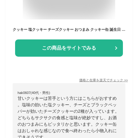
クッキー 塩クッキー チーズクッキー おつまみ クッキー缶 誕生日 お中元 早割 2024 ギフト 誕生日プレゼント 2種類セット かわいい 缶入り 卵不使用 詰め合わせ おしゃれ 焼き菓子 送料無料 お取り寄せ スイーツ ランキング ビスケット サブレ バター 人気 実用的
この商品をサイトでみる
価格と在庫を
楽天
でチェック
>>
hak0607(40代・男性)
甘いクッキーは苦手という方にはこちらがおすすめ
。塩味の効いた塩クッキー、チーズとブラックペッ
パーが効いたチーズクッキーの2種が入っています。
どちらもサクサクの食感と塩味が絶妙ですし、お酒
のおつまみにもピッタリかと思います。クッキー缶
はおしゃれな感じなので食べ終わったら小物入れに
できそうです。