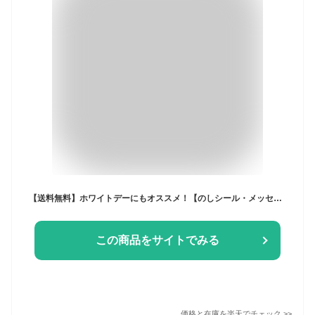
【送料無料】ホワイトデーにもオススメ！【のしシール・メッセージカード 無料サービス】 DADAC公式《こねこのこねこねクッキー缶 8種 45個入り HappyNyao》DADACA 公式 北海道 クッキー お菓子 スイーツ 手土産 ギフト ねこ かわいい 猫 お土産 熨斗対応
この商品をサイトでみる
価格と在庫を
楽天
でチェック
>>