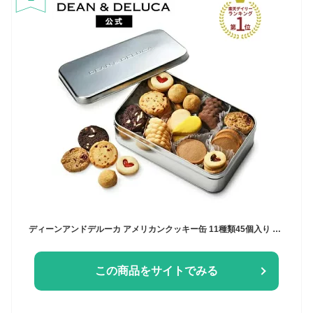
ディーンアンドデルーカ アメリカンクッキー缶 11種類45個入り 詰め合わせ DEAN&DELUCA スイーツ お菓子 洋菓子 焼き菓子 人気 おしゃれ かわいい ギフト お返し お祝い 手土産 ご挨拶 父の日 お中元 母の日
この商品をサイトでみる