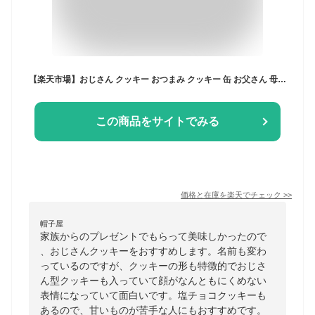
【楽天市場】おじさん クッキー おつまみ クッキー 缶 お父さん 母の日 2024 プレゼント グルメ 限定 クッキー缶 お取り寄せ スイーツ 詰め合わせ 大量 美味しい お菓子 ビスケット おしゃれ 焼き菓子 送料無料 缶入りクッキー プチギフト 内祝 バタークッキー チョコクッキー：わらいみらい ありがとうの贈り物
この商品をサイトでみる
価格と在庫を
楽天
でチェック
>>
帽子屋
家族からのプレゼントでもらって美味しかったので
、おじさんクッキーをおすすめします。名前も変わ
っているのですが、クッキーの形も特徴的でおじさ
ん型クッキーも入っていて顔がなんともにくめない
表情になっていて面白いです。塩チョコクッキーも
あるので、甘いものが苦手な人にもおすすめです。