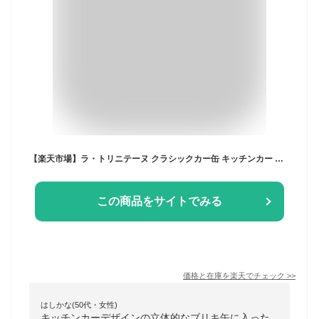
【楽天市場】ラ・トリニテーヌ クラシックカー缶 キッチンカー マルセル缶 ティン缶入り おしゃれ お菓子 クッキー缶 シトロエン Hトラック La Trinitaine かわいい レトロ おもちゃ 車 ヨーロッパ フランス土産 手土産 ビスケット ギフト プレゼント FD331：MONTAGNE. 楽天市場店
この商品をサイトでみる
価格と在庫を
楽天
でチェック
>>
はしかな(50代・女性)
キッチンカーデザインの立体的なブリキ缶に入った