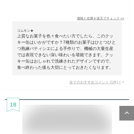
価格と在庫を
楽天
でチェック
>>
コムキン★
上質なお菓子を色々食べたい方でしたら、このクッ
キー缶はいかがですか？7種類のお菓子はひとつひと
つ熟練パティシエによる手作りで、機械の大量生産
では表現できない深い味わいを堪能できます。クッ
キー缶はおしゃれで洗練されたデザインですので、
食べ終わった後も大切にとっておきたくなります。
全てのおすすめコメント
(
1
件)
>
18