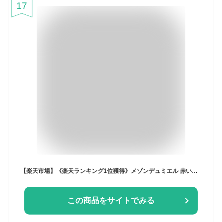
17
【楽天市場】《楽天ランキング1位獲得》メゾンデュミエル 赤いクッキー缶 焼き菓子 お菓子 クリスマス サブレ 美味しいクッキー クッキー詰め合わせ レトロ 缶 缶入り ギフト かわいい 可愛い おしゃれ 可愛いお菓子 ギフト プチギフト プレゼント クッキー 】：maison du miel
この商品をサイトでみる