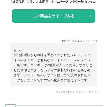
【楽天市場】フランス 土産 ラ・トリニテーヌ フラワー缶 ガレット・パレット詰め合わせ お菓子缶【105925】【5400円以上で送料無料】：海外＆国内土産・旅行用品 三洋堂
この商品をサイトでみる
価格と在庫を
楽天
でチェック
>>
うらら
伝統的製法から吟味を重ねて生まれたフレンチスタ
イルのクッキーが有名なラ・トリニテーヌのフラワ
ー缶です。クッキーは2種類が入っており、ザクリと
した食感とバターたっぷりの素朴な味わいを楽しめ
ます。フラワー缶のデザインは上品で洗練されたシ
ックなデザインですので小物入れに使えそうです。
全てのおすすめコメント
(
1
件)
>