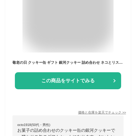
敬老の日 クッキー缶 ギフト 銀河クッキー 詰め合わせ ネコとリス缶 お菓子のミカタ 猫 ネコ プチギフト 可愛い 缶入り クッキー 缶 お菓子 かわいい おしゃれ スイーツ プレゼント 入学祝い 卒業式 入学式 誕生日 手土産 退職 内祝 御中元
この商品をサイトでみる
価格と在庫を
楽天
でチェック
>>
octo1918(50代・男性)
お菓子の詰め合わせのクッキー缶の銀河クッキーで