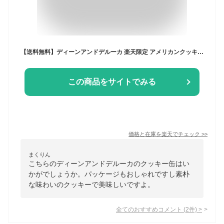
【送料無料】ディーンアンドデルーカ 楽天限定 アメリカンクッキー缶＆コーヒーギフト 11種45個入り DEAN&DELUCAクッキー缶 詰め合わせ 季節のご挨拶 スイーツ お菓子 洋菓子 焼き菓子 御礼 おしゃれ お中元 父の日 母の日
この商品をサイトでみる
価格と在庫を
楽天
でチェック
>>
まくりん
こちらのディーンアンドデルーカのクッキー缶はい
かがでしょうか。パッケージもおしゃれですし素朴
な味わいのクッキーで美味しいですよ。
全てのおすすめコメント
(
2
件)
>