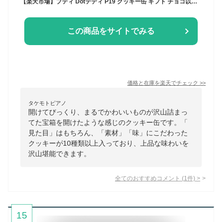
【楽天市場】プティ Dotテディ P19 クッキー缶 ギフト チョコ以外 くまさん 缶 クッキー アイシングクッキー 誕生日 缶入りクッキー めちゃくちゃ 美味しい 可愛いクッキー缶 かわいい缶 詰め合わせ かわいいお菓子 くま クマ 出産 内祝い おしゃれ インスタ お返し 子供：Pol dot
この商品をサイトでみる
価格と在庫を
楽天
でチェック
>>
タケモトピアノ
開けてびっくり、まるでかわいいものが沢山詰まっ
てた宝箱を開けたような感じのクッキー缶です。「
見た目」はもちろん、「素材」「味」にこだわった
クッキーが10種類以上入っており、上品な味わいを
沢山堪能できます。
全てのおすすめコメント
(
1
件)
>
15