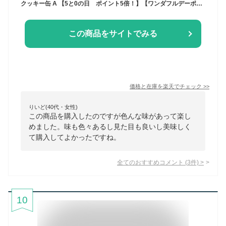
クッキー缶 A 【5と0の日 ポイント5倍！】【ワンダフルデーポイント5倍！】【送料無料】誕生日 クッキー サブレ 詰め合わせ 美味しい プレゼント スイーツ 手作り 可愛い 焼き菓子 お土産 抹茶 ほうじ茶 レモン プレーン ドラジェ アーモンド バレンタイン
この商品をサイトでみる
価格と在庫を
楽天
でチェック
>>
りいど(40代・女性)
この商品を購入したのですが色んな味があって楽し
めました。味も色々あるし見た目も良いし美味しく
て購入してよかったですね。
全てのおすすめコメント
(
3
件)
>
10