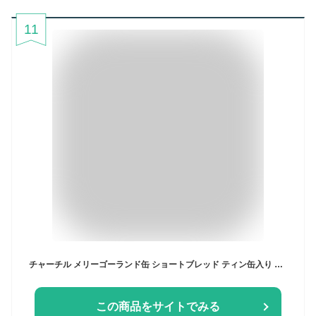
11
チャーチル メリーゴーランド缶 ショートブレッド ティン缶入り おしゃれ かわいい Churchill's Carousel カルーセル缶 ブリキ缶 レトロ缶 お菓子缶 クッキー ビスケット イギリス土産 おもたせ 手土産 スイーツ ギフト プレゼント 誕生日 FD795
この商品をサイトでみる