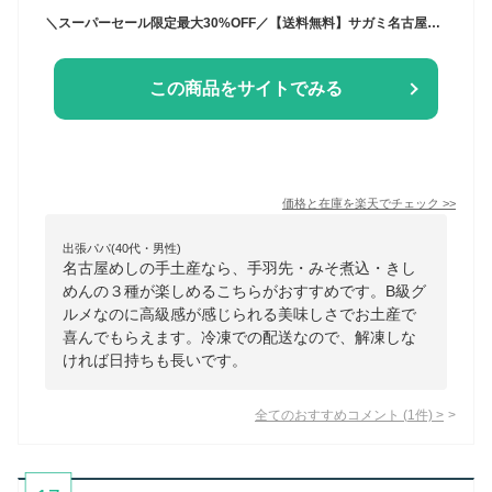
＼スーパーセール限定最大30%OFF／【送料無料】サガミ名古屋めしセット（手羽先 20本・みそ煮込 2人前・きしめん 4人前）【和食麺処サガミ】【名古屋名物 名古屋土産 名古屋 めし 名古屋飯】お得 手打ち 本格 冷凍 プレゼント 贈り物
この商品をサイトでみる
価格と在庫を
楽天
でチェック
>>
出張パパ(40代・男性)
名古屋めしの手土産なら、手羽先・みそ煮込・きし
めんの３種が楽しめるこちらがおすすめです。B級グ
ルメなのに高級感が感じられる美味しさでお土産で
喜んでもらえます。冷凍での配送なので、解凍しな
ければ日持ちも長いです。
全てのおすすめコメント
(
1
件)
>