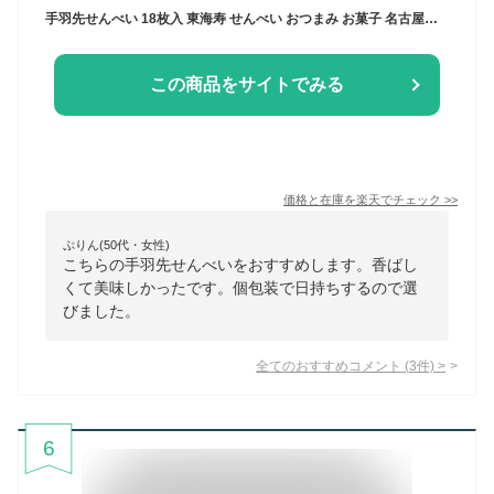
手羽先せんべい 18枚入 東海寿 せんべい おつまみ お菓子 名古屋コーチン 名古屋 土産 ギフト 贈り物 お祝い お返し 七五三 お歳暮 お取り寄せ 名古屋土産
この商品をサイトでみる
価格と在庫を
楽天
でチェック
>>
ぷりん(50代・女性)
こちらの手羽先せんべいをおすすめします。香ばし
くて美味しかったです。個包装で日持ちするので選
びました。
全てのおすすめコメント
(
3
件)
>
6