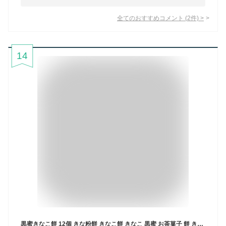
全てのおすすめコメント
(
2
件)
>
14
黒蜜きなこ餅 12個 きな粉餅 きなこ餅 きなこ 黒蜜 お茶菓子 餅 きな粉 東海 和菓子 スイーツ 食品 愛知 お土産 名古屋 ナガトヤ 長登屋