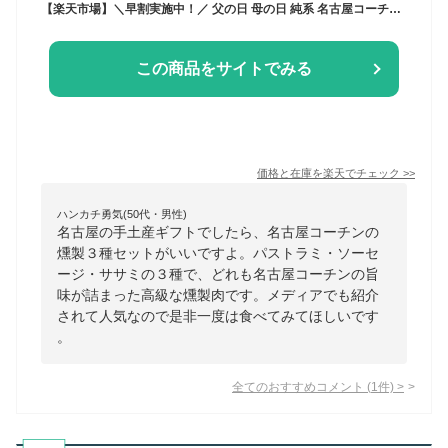
【楽天市場】＼早割実施中！／ 父の日 母の日 純系 名古屋コーチン 燻製 3種 詰め合わせ 内祝い お返し ハム ギフト おつまみセット 送料無料 プレゼント ハム ソーセージ 鶏肉 国産 高級 地鶏 食べ物 お取り寄せ 贈り物 内祝い お祝い 御祝 お礼 名古屋名物 お誕生日 敬老の日 24：純系名古屋コーチン工房 2号店
この商品をサイトでみる
価格と在庫を
楽天
でチェック
>>
ハンカチ勇気(50代・男性)
名古屋の手土産ギフトでしたら、名古屋コーチンの
燻製３種セットがいいですよ。パストラミ・ソーセ
ージ・ササミの３種で、どれも名古屋コーチンの旨
味が詰まった高級な燻製肉です。メディアでも紹介
されて人気なので是非一度は食べてみてほしいです
。
全てのおすすめコメント
(
1
件)
>