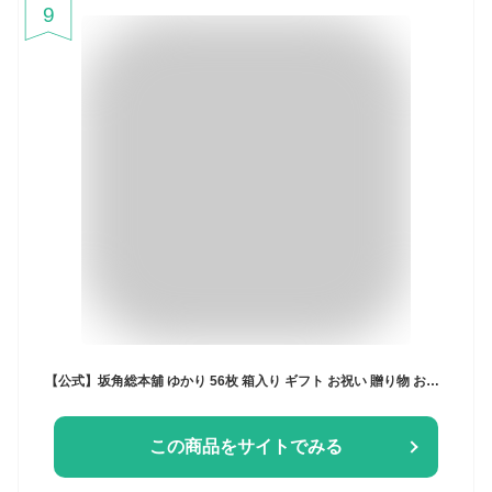
9
【公式】坂角総本舖 ゆかり 56枚 箱入り ギフト お祝い 贈り物 お中元 御中元 帰省土産
この商品をサイトでみる