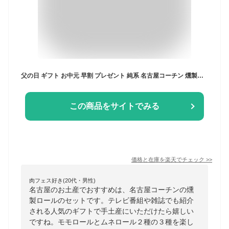
父の日 ギフト お中元 早割 プレゼント 純系 名古屋コーチン 燻製ロール 3種 セット 送料無料 国産 鶏肉 地鶏 食べ物 鶏 ありがとう おめでとう お祝い 贈り物 お土産 ブロックハム 厚切り ハム 詰め合わせ 内祝い お礼 お誕生日 父の日ギフト 49
この商品をサイトでみる
価格と在庫を
楽天
でチェック
>>
肉フェス好き(20代・男性)
名古屋のお土産でおすすめは、名古屋コーチンの燻
製ロールのセットです。テレビ番組や雑誌でも紹介
される人気のギフトで手土産にいただけたら嬉しい
ですね。モモロールとムネロール２種の３種を楽し