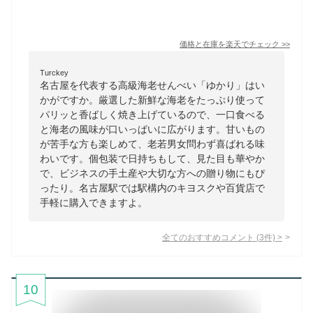
価格と在庫を
楽天
でチェック
>>
Turckey
名古屋を代表する高級海老せんべい「ゆかり」はい
かがですか。厳選した新鮮な海老をたっぷり使って
パリッと香ばしく焼き上げているので、一口食べる
と海老の風味が口いっぱいに広がります。甘いもの
が苦手な方も楽しめて、老若男女問わず喜ばれる味
わいです。個包装で日持ちもして、見た目も華やか
で、ビジネスの手土産や大切な方への贈り物にもぴ
ったり。名古屋駅では駅構内のキヨスクや百貨店で
手軽に購入できますよ。
全てのおすすめコメント
(
3
件)
>
10