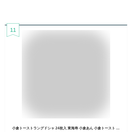
11
小倉トーストラングドシャ 24枚入 東海寿 小倉あん 小倉トースト 名古屋 土産 ギフト 贈り物 お祝い お返し 七五三 お歳暮 お取り寄せ 名古屋土産