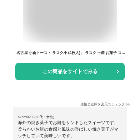
「名古屋 小倉トースト ラスク小 (4枚入)」 ラスク 土産 お菓子 スイーツ 小倉 あん トースト ギフト 洋菓子 名古屋 ポイント消化 あす楽 七五三 お歳暮 茶菓子 お中元 バレンタイン 父の日 母の日
この商品をサイトでみる
価格と在庫を
楽天
でチェック
>>
akemi0202(60代・女性)
海外の焼き菓子でお餅をサンドしたスイーツです。
柔らかいお餅の食感と風味の香ばしい焼き菓子がマ
ッチしていて美味しいです。