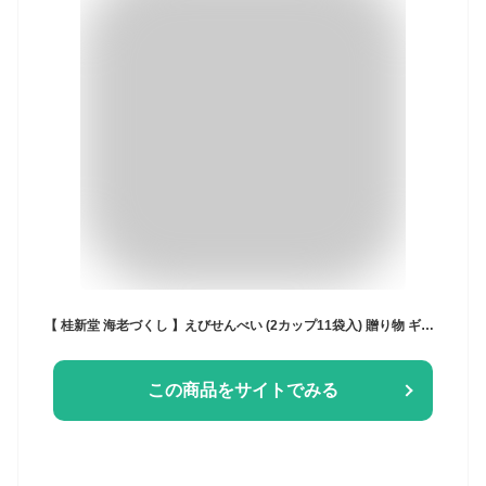
【 桂新堂 海老づくし 】えびせんべい (2カップ11袋入) 贈り物 ギフト プレゼント お歳暮 お返し 手土産 和菓子 内祝い お祝い 引き出物 お菓子 個包装 詰合せ えびせん 贈答 お土産 お取り寄せ 結婚祝い 退職 のし 誕生日 母の日 父の日 高級 お中元 お歳暮 母の日
この商品をサイトでみる