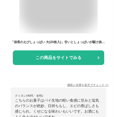
「信長のえびしょっぱい 大(20枚入)」甘いとしょっぱいが駆け抜ける！おいしい味覚の暴走！ パイ 土産 名古屋 えび ギフト スイーツ お菓子 信長 つまみ おやつ あす楽 海老 エビ しょっぱい おつまみ お中元 お歳暮 父の日
この商品をサイトでみる
価格と在庫を
楽天
でチェック
>>
クミカン(40代・女性)
こちらのお菓子はパイ生地の軽い食感に甘みと塩気
のバランスが絶妙。日持ちもし、エビの香ばしさも
感じられ、くせになる味わいもいいです。お酒にも
よく合うのがいいですね。