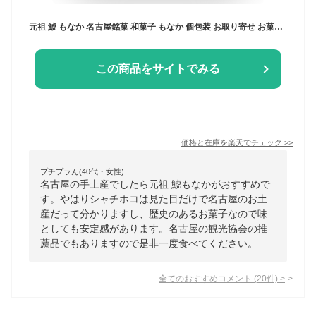
元祖 鯱 もなか 名古屋銘菓 和菓子 もなか 個包装 お取り寄せ お菓子 和菓子 創業明治40年 老舗 高級 有名 シャチホコ 名古屋 お土産 愛知 最中 名物 銘菓 名古屋名物 スイーツ あんこ つぶあん 和スイーツ お茶菓子 もなか ギフト 贈答 贈り物 内祝い 美味しい和菓子
この商品をサイトでみる
価格と在庫を
楽天
でチェック
>>
プチプラん(40代・女性)
名古屋の手土産でしたら元祖 鯱もなかがおすすめで
す。やはりシャチホコは見た目だけで名古屋のお土
産だって分かりますし、歴史のあるお菓子なので味
としても安定感があります。名古屋の観光協会の推
薦品でもありますので是非一度食べてください。
全てのおすすめコメント
(
20
件)
>