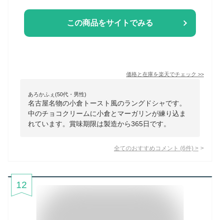
この商品をサイトでみる
価格と在庫を
楽天
でチェック
>>
あろかふぇ(50代・男性)
名古屋名物の小倉トースト風のラングドシャです。
中のチョコクリームに小倉とマーガリンが練り込ま
れています。賞味期限は製造から365日です。
全てのおすすめコメント
(
6
件)
>
12