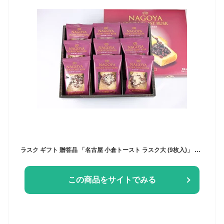
ラスク ギフト 贈答品 「名古屋 小倉トースト ラスク大 (9枚入)」 名古屋 愛知県 愛知 お菓子 お土産 土産 スイーツ 小倉 あん トースト 洋菓子 あす楽 七五三 お歳暮 お中元 茶菓子 父の日
この商品をサイトでみる