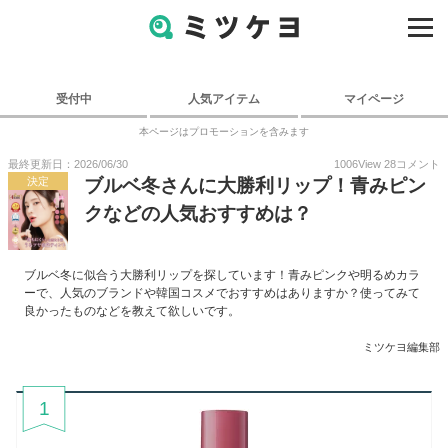
受付中
人気アイテム
マイページ
本ページはプロモーションを含みます
最終更新日：2026/06/30
1006
View
28
コメント
決定
ブルベ冬さんに大勝利リップ！青みピン
クなどの人気おすすめは？
ブルベ冬に似合う大勝利リップを探しています！青みピンクや明るめカラ
ーで、人気のブランドや韓国コスメでおすすめはありますか？使ってみて
良かったものなどを教えて欲しいです。
ミツケヨ編集部
1