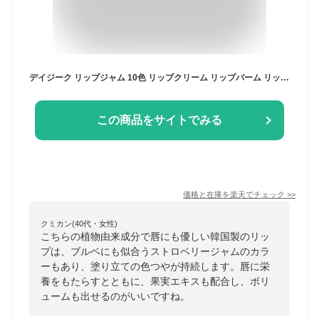
デイジーク リップジャム 10色 リップクリーム リップバーム リップティント 潤い イエベ ブルベ 植物由来保湿剤 水分バリア スーパーベリー成分 果実エキス ボリューム ツヤ 栄養 AllDay果汁ロック 韓国製 Dasique 並行輸入品
この商品をサイトでみる
価格と在庫を
楽天
でチェック
>>
クミカン(40代・女性)
こちらの植物由来成分で唇にも優しい韓国製のリッ
プは、ブルベにも似合うストロベリージャムのカラ
ーもあり、塗り立ての色つやが持続します。唇に栄
養をもたらすとともに、果実エキスも配合し、ボリ
ュームも出せるのがいいですね。