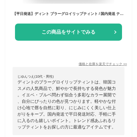
【平日発送】ディント ブラーグロイリップティント / 国内発送 ティント リップ Dinto 韓国コスメ イエベ ブルベ 大人気
この商品をサイトでみる
価格と在庫を
楽天
でチェック
>>
じゆんつえ(10代・男性)
ディントのブラーグロイリップティントは、韓国コ
スメの人気商品で、鮮やかで長持ちする発色が魅力
。イエベ・ブルベ問わず似合う多彩なカラー展開で
、自分にぴったりの色が見つかります。軽やかな付
け心地で唇を自然に彩り、にじみにくく美しい仕上
がりをキープ。国内発送で平日発送対応、手軽に手
に入るのも嬉しいポイント。トレンド感あふれるリ
ップティントをお探しの方に最適なアイテムです。