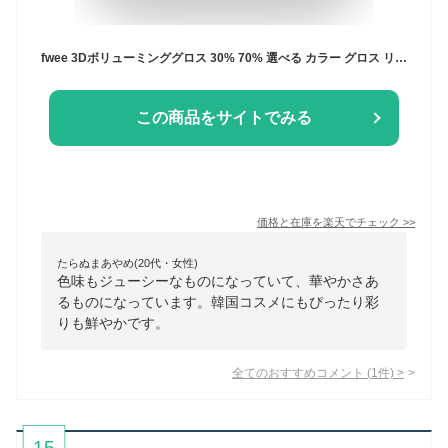
fwee 3Dボリューミンググロス 30% 70% 選べる カラー グロス リップ リップオイル 口紅 ツヤ 縦じわ 唇 ボリューム 水光 うる ぷる 高発色 粘膜 ジューシー イエベ ブルベ 3D Voluming Gloss FWEE フィー 韓国 メイク 韓国コスメ コスメ ポイントメイク
この商品をサイトでみる
価格と在庫を
楽天
でチェック
>>
たらぬまあやめ(20代・女性)
色味もジューシーなものになっていて、華やかさあ
るものになっています。韓国コスメにもぴったり彩
りも鮮やかです。
全てのおすすめコメント
(
1
件)
>
15