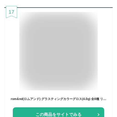
17
rom&nd(ロムアンド) グラスティングカラーグロス(4.0g) 全8種 リップ グロス リップグロス 保湿 潤い ツヤ ぷっくり イエベ春 プチプラ ピンクメイク ブルベ夏 ブルベメイク メイクアップ 口紅 韓国 韓国コスメ 即日発送 送料無料 ※ポスト投函対応
この商品をサイトでみる