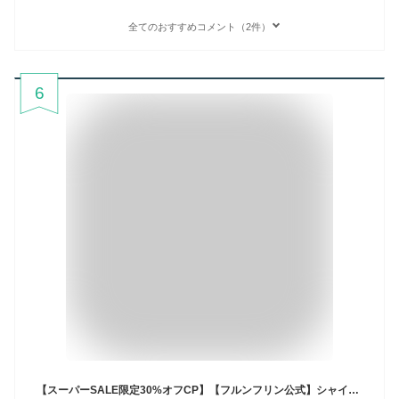
全てのおすすめコメント（2件）
6
【スーパーSALE限定30%オフCP】【フルンフリン公式】シャインユー グロウティント ティントリップ リップグロス ティントルージュ 濡れツヤ ジューシー 落ちにくい 落ちない イエベ ブルベ ヴィーガン ピンク ローズ ブラウン レッド プチプラ frunflynn タイコスメ