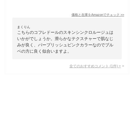
価格と在庫を
Amazon
でチェック
>>
まくりん
こちらのコフレドールのスキンシンクロルージュは
いかがでしょうか。滑らかなテクスチャーで肌なじ
みが良く、パープリッシュピンクカラーなのでブル
ベの方に良く似合いますよ。
全てのおすすめコメント
(
1
件)
>