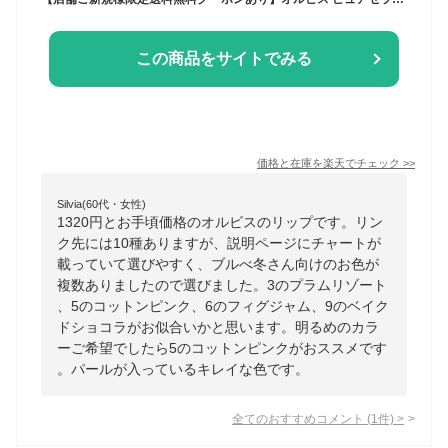
この商品をサイトでみる
価格と在庫を
楽天
でチェック
>>
Silvia(60代・女性)
1320円とお手頃価格のオルビスのリップです。リン
ク先には10種ありますが、説明ページにチャートが
載っていて選びやすく、ブルべ冬さん向けのお色が
複数ありましたので選びました。3のプラムリゾート
、5のコットンピンク、6のフィグジャム、9のベイク
ドショコラがお似合いかと思います。明るめのカラ
ーご希望でしたら5のコットンピンクがおススメです
。パールが入っているキレイな色です。
全てのおすすめコメント
(
1
件)
>