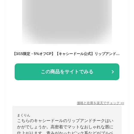
【3/15限定・5%オフCP】【キャシードール公式】リップアンドチーク ヌードマットティント リップ＆チーク リップチーク兼用 落ちない 落ちにくい ティントリップ マットリップ イエベ ブルベ マルチコスメ 持ち運び 持ち歩き プチプラ おすすめ 人気｜CathyDollタイコスメ
この商品をサイトでみる
価格と在庫を
楽天
でチェック
>>
まくりん
こちらのキャシードールのリップアンドチークはい
かがでしょうか。高密着でマットなおしゃれな唇に
仕上がります。青みがかったピンク系などがブルベ