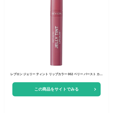
レブロン ジェリー ティント リップカラー 002 ベリー バースト カラーイメージ :ベリーレッド(ブルベ) ティントリップ 日本開発 2.6g
この商品をサイトでみる