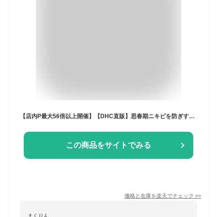
【店内P最大56倍以上開催】【DHC直販】思春期ニキビを防ぎすこやかな肌に整える 化粧水 ニキビのできにくいコンディションへ DHC薬用アクネコントロール フレッシュ ローション | ニキビ ニキビケア アクネ dhc 保湿ローション サリチル酸 アクネケア コスメ ニキビ予防 薬用
この商品をサイトでみる
価格と在庫を
楽天
でチェック
>>
まくりん