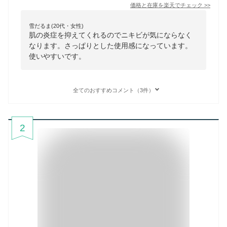
価格と在庫を
楽天
でチェック
>>
雪だるま(20代・女性)
肌の炎症を抑えてくれるのでニキビが気にならなく
なります。さっぱりとした使用感になっています。
使いやすいです。
全てのおすすめコメント（3件）
2