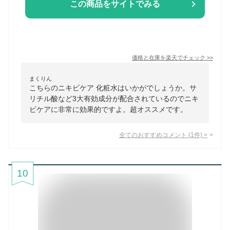
この商品をサイトでみる
価格と在庫を
楽天
でチェック
>>
まくりん
こちらのニキビケア 化粧水はいかがでしょうか。サ
リチル酸など3大有効成分が配合されているのでニキ
ビケアに非常に効果的ですよ。超オススメです。
全てのおすすめコメント
(
1
件)
>
10