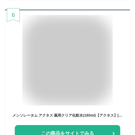
6
メンソレータム アクネス 薬用クリア化粧水(180ml)【アクネス】[化粧水 肌荒れ ニキビ 毛穴 無着色 オイルフリー]
この商品をサイトでみる