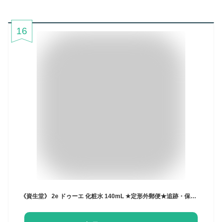
16
《資生堂》 2e ドゥーエ 化粧水 140mL ★定形外郵便★追跡・保証なし★代引き不可★