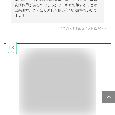
炎症作用があるのでしっかりニキビ対策することが
出来ます。さっぱりとした使い心地が気持ちいいで
すよ！
全てのおすすめコメント
(
1
件)
>
18