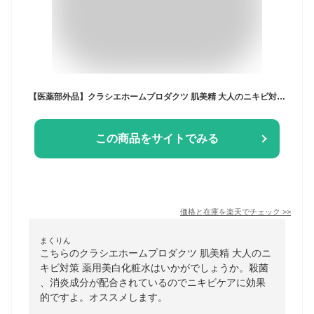
【医薬部外品】クラシエホームプロダクツ 肌美精 大人のニキビ対策 薬用美白化粧水 200ml
この商品をサイトでみる
価格と在庫を
楽天
でチェック
>>
まくりん
こちらのクラシエホームプロダクツ 肌美精 大人のニ
キビ対策 薬用美白化粧水はいかがでしょうか。殺菌
、消炎成分が配合されているのでニキビケアに効果
的ですよ。オススメします。