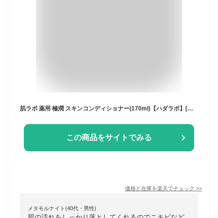
肌ラボ 薬用 極潤 スキンコンディショナー(170ml)【ハダラボ】[化粧水 肌荒れ ニキビ ハトムギエキス]
この商品をサイトでみる
価格と在庫を
楽天
でチェック
>>
メタモルナイト(40代・男性)
肌の汚れをしっかり落としてくれるのでニキビなど