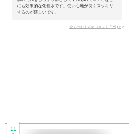
にも効果的な化粧水です。使い心地が良くスッキリ
するのが嬉しいです。
全てのおすすめコメント
(
1
件)
>
11