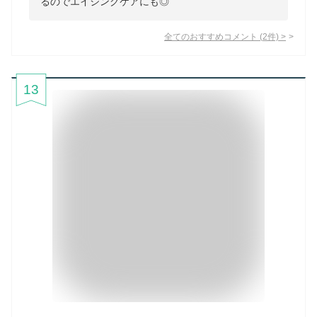
るのでエイジングケアにも◎
全てのおすすめコメント
(
2
件)
>
13