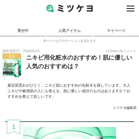
受付中
人気アイテム
マイページ
本ページはプロモーションを含みます
最終更新日：2026/06/16
113
View
25
コメント
決定
ニキビ用化粧水のおすすめ！肌に優しい
人気のおすすめは？
最近肌荒れがひどく、ニキビ肌におすすめの化粧水を探しています。大人
ニキビや敏感肌の人にも使える、肌に優しい成分のものはありますか？お
すすめを教えて欲しいです。
ミツケヨ編集部
1