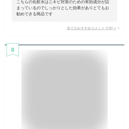
こちらの化粧水はニキビ対策のための有効成分が詰
まっているのでしっかりとした効果がありとてもお
勧めできる商品です
全てのおすすめコメント
(
1
件)
>
8