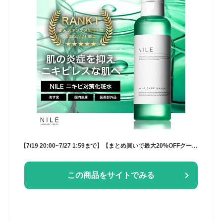
【7/19 20:00~7/27 1:59まで】【まとめ買いで最大20%OFFクーポン!】NILE ニキビ 化粧水 医薬部外品 150ml ニキビ化粧水 アクネケア メンズ レディース ニキビケア 肌荒れ ニキビ跡 対策
この商品をサイトでみる