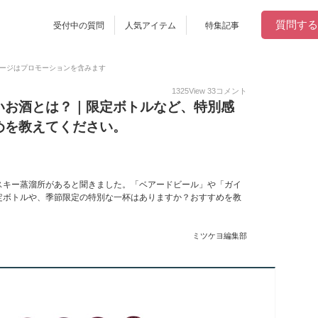
質問する
受付中の質問
人気アイテム
特集記事
ージはプロモーションを含みます
1325
View
33
コメント
いお酒とは？｜限定ボトルなど、特別感
めを教えてください。
スキー蒸溜所があると聞きました。「ベアードビール」や「ガイ
定ボトルや、季節限定の特別な一杯はありますか？おすすめを教
ミツケヨ編集部