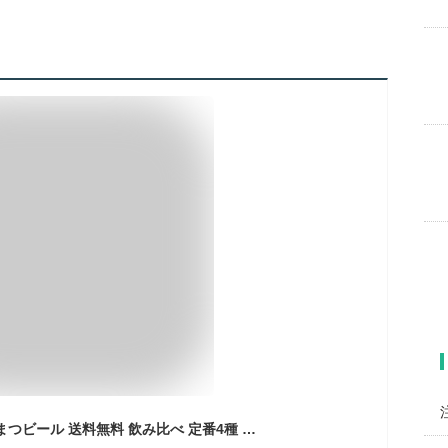
クラフトビール はままつビール 送料無料 飲み比べ 定番4種 ヴァイツェン1本 アルト1本 ヘレス1本 シュヴァルツ1本 浜松 ビール 地ビール プレゼント 贈り物 ギフト 受賞 静岡県 ドイツビール おすすめ