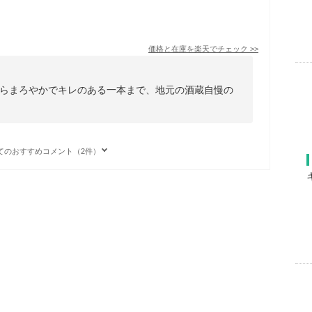
価格と在庫を
楽天
でチェック
>>
らまろやかでキレのある一本まで、地元の酒蔵自慢の
てのおすすめコメント（2件）