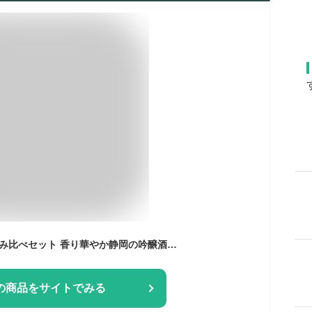
お中元 お酒 日本酒飲み比べセット 香り華やか静岡の吟醸酒（300ml）5本セット お酒 呑み比べ お酒 地酒 静岡 内祝い 結婚祝い 誕生日 プレゼント 父の日 ギフト 暑中見舞い 残暑見舞い 家飲み 宅飲み 高砂 臥龍梅 開運 正雪 英君 送料無料
の商品をサイトでみる