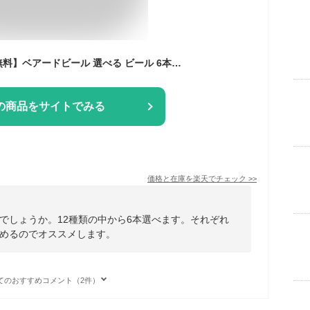
【本州・四国は送料無料】ベアードビール 選べる ビール 6本セット クラフトビール 飲み比べ 詰め合わせ 地ビール 静岡 沼津 伊豆 専用カートン入り【クール便配送】
の商品をサイトでみる
価格と在庫を
楽天
でチェック
>>
でしょうか。12種類の中から6本選べます。それぞれ
めるのでオススメします。
てのおすすめコメント（2件）