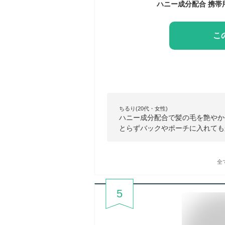
こ
ちるり(20代・女性)
ハニー成分配合で髪の毛を艶やか
とらずバックやポーチに入れても
全
5