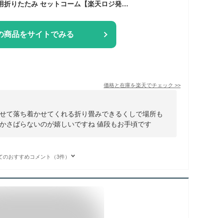
ハニー成分配合 携帯用折りたたみ セットコーム【楽天ロジ発送 送料無料】HO-50 ハニーオイル配合 with honey 折りたたみ くし 携帯 コーム 折り畳み ハチミツ はちみつ 櫛 髪 ツヤ コシ からまり 池本刷子
の商品をサイトでみる
価格と在庫を
楽天
でチェック
>>
せて落ち着かせてくれる折り畳みできるくしで場所も
かさばらないのが嬉しいですね 値段もお手頃です
てのおすすめコメント（3件）