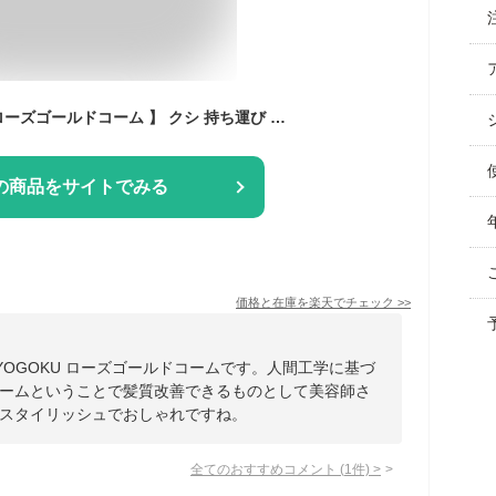
公式 【 KYOGOKU ローズゴールドコーム 】 クシ 持ち運び 櫛 コーム くし 艶 まとまる ヘアコーム ブラシ ヘアブラシ ピンク レディース 女性 おしゃれ かわいい 携帯 軽量 テールコーム カットコーム ジャンボコーム プロ仕様 美容室専売 京極 KG
の商品をサイトでみる
価格と在庫を
楽天
でチェック
>>
OGOKU ローズゴールドコームです。人間工学に基づ
ームということで髪質改善できるものとして美容師さ
スタイリッシュでおしゃれですね。
全てのおすすめコメント
(
1
件)
>