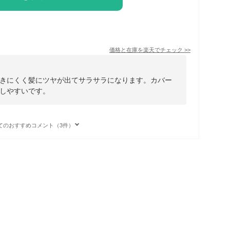
価格と在庫を
楽天
でチェック
>>
きにくく髪にツヤが出てサラサラになります。カバー
しやすいです。
てのおすすめコメント（3件）