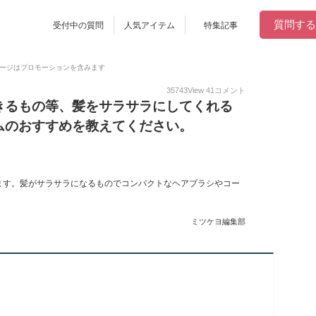
質問する
受付中の質問
人気アイテム
特集記事
ージはプロモーションを含みます
35743
View
41
コメント
きるもの等、髪をサラサラにしてくれる
ムのおすすめを教えてください。
ます。髪がサラサラになるものでコンパクトなヘアブラシやコー
ミツケヨ編集部