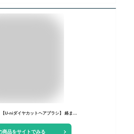
櫛 ヘアケア サラサラ 【U-niダイヤカットヘアブラシ】 絡まない ヘアブラシ 艶髪 おしゃれ コンパクトスタイラー くし 携帯用 女性 女友達 彼女 妻 ギフト 誕生日 プレゼント ツヤツヤ 髪 ギフト
の商品をサイトでみる