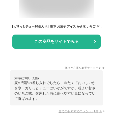
【ガリっとチュー10個入り】熊本 お菓子 アイス かき氷 いちご ギフト プレゼント お取り寄せ 贈り物 内祝い お誕生日 職場差し入れ プチギフト 残暑見舞 夏ギフト 冷たい ガリっとチュー ガリットチュウ
この商品をサイトでみる
価格と在庫を
楽天
でチェック
>>
茉莉花(50代・女性)
夏の部活の差し入れでしたら、冷たくておいしいか
き氷・ガリっとチューはいかがですか。程よい甘さ
のいちご味。休憩した時に食べやすい量になってい
て喜ばれます。
全てのおすすめコメント
(
1
件)
>