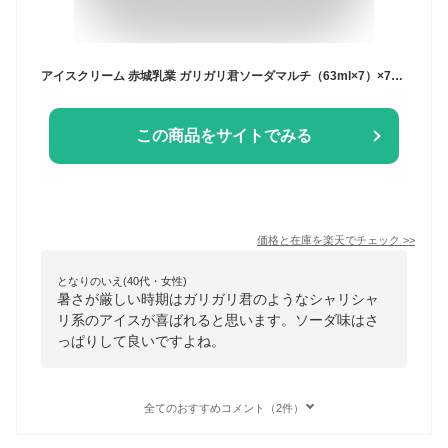
アイスクリーム 赤城乳業 ガリガリ君ソーダマルチ（63ml×7）×7個 まとめ買い アイス | アイス 氷菓 氷 かき氷 ガリガリくん アイスバー アイスキャンディー ソーダ味 定番 マルチパック AKAGI まとめ買い 送料無料
この商品をサイトでみる
価格と在庫を
楽天
でチェック
>>
となりのいえ(40代・女性)
暑さが厳しい時期はガリガリ君のようなシャリシャ
リ系のアイスが喜ばれると思います。ソーダ味はさ
っぱりして良いですよね。
全てのおすすめコメント（2件）