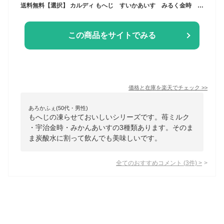
送料無料【選択】 カルディ もへじ すいかあいす みるく金時 苺ミルク 宇治金時 青梅あいす 梅あいす みかんあいす 凍らせておいしい 熊本県 和歌山県 福岡県 北海道産 母の日 父の日 ギフト 話題 SNSで話題 ASMR 成城石井
この商品をサイトでみる
価格と在庫を
楽天
でチェック
>>
あろかふぇ(50代・男性)
もへじの凍らせておいしいシリーズです。苺ミルク
・宇治金時・みかんあいすの3種類あります。そのま
ま炭酸水に割って飲んでも美味しいです。
全てのおすすめコメント
(
3
件)
>