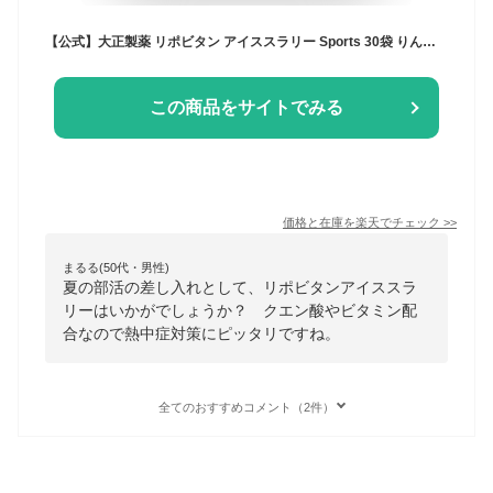
【公式】大正製薬 リポビタン アイススラリー Sports 30袋 りんご風味 栄養ドリンク 飲み物 スポーツ ドリンク スポドリ 冷凍 熱中症対策 クエン酸 スポーツ飲料 アイス 栄養補給 水分補給 ランニング マラソン 熱中症予防 清涼飲料 アミノ酸 ビタミン
この商品をサイトでみる
価格と在庫を
楽天
でチェック
>>
まるる(50代・男性)
夏の部活の差し入れとして、リポビタンアイススラ
リーはいかがでしょうか？ クエン酸やビタミン配
合なので熱中症対策にピッタリですね。
全てのおすすめコメント（2件）