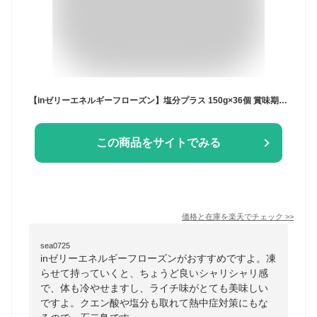
【inゼリーエネルギーフローズン】塩分プラス 150g×36個 賞味期限2026年2月末 冷凍 凍らせて食べる ライチ味 熱中症対策 運動 クエン酸 夏 部活 送料無料 数量限定 食品ロス フードロス 削減 エコイート 日本もったいない食品センター
この商品をサイトでみる
価格と在庫を
楽天
でチェック
>>
sea0725
inゼリーエネルギーフローズンがおすすめですよ。凍
らせて持っていくと、ちょうど良いシャリシャリ感
で、体も冷やせますし、ライチ味がとても美味しい
ですよ。クエン酸や塩分も取れて熱中症対策にもな