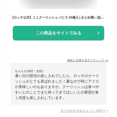
【ロッテ公式】ミニクーリッシュ バニラ 24個入 | まとめ買い 詰め合わせ アイス アイスクリーム 人気 おすすめ 小分け おやつ セット リラックス 家事 テレワーク 休憩 2026
この商品をサイトでみる
価格と在庫を
楽天
でチェック
>>
もんちち(30代・女性)
暑い日の部活の差し入れでしたら、ロッテのクーリ
ッシュがとても喜ばれました！夏なので特にアイス
が美味しいのもありますが、クーリッシュは食べや
すいとのことでまた持ってきてほしいとの要望が多
く何度も差し入れしています。
全てのおすすめコメント
(
2
件)
>