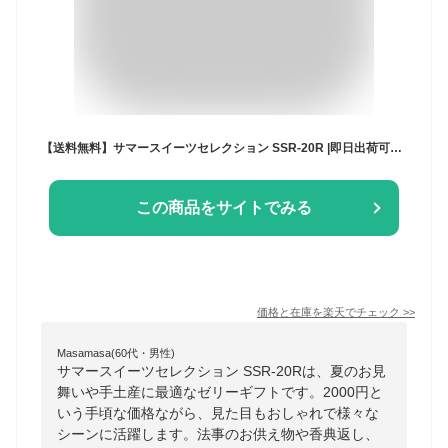
【送料無料】サマースイーツセレクション SSR-20R |即日出荷可能 ゼリーギフト 2000円 おしゃれ お見舞い返し スイーツ デザート 水菓子 お菓子 菓子折り 法事 お供え物 差し入れ 詰め合わせ 香典返し 結婚 出産 内祝い お返し お礼 挨拶 初盆 夏 手土産 法事のお返し
この商品をサイトでみる
価格と在庫を
楽天
でチェック
>>
Masamasa(60代・男性)
サマースイーツセレクション SSR-20Rは、夏のお見
舞いや手土産に最適なゼリーギフトです。2000円と
いう手頃な価格ながら、見た目もおしゃれで様々な
シーンに活躍します。法事のお供え物や香典返し、