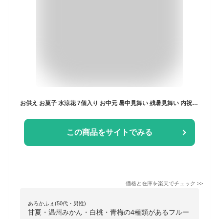
お供え お菓子 水涼花 7個入り お中元 暑中見舞い 残暑見舞い 内祝 出産内祝い 贈答品 ゼリー 和菓子 ギフト 詰め合わせ あす楽 梅 温州みかん 甘夏 白桃 フルーツゼリー お祝い 御仏前 お供え物 お見舞い 快気祝い スイーツ 洋菓子 手土産 常温保存可 日持ち 個包装
この商品をサイトでみる
価格と在庫を
楽天
でチェック
>>
あろかふぇ(50代・男性)
甘夏・温州みかん・白桃・青梅の4種類があるフルー