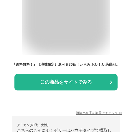
『送料無料！』（地域限定）選べる30個！たらみ おいしい蒟蒻ゼリー りんご味 みかん ぶどう ピーチ マスカット いちご味 150g パウチ×5ケース30個(1ケースは6個入り)【フルーツゼリー こんにゃくゼリー 選り取り】[qw]
この商品をサイトでみる
価格と在庫を
楽天
でチェック
>>
クミカン(40代・女性)
こちらのこんにゃくゼリーはパウチタイプで摂取し