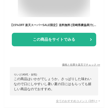
【15%OFF 楽天スーパーSALE限定】送料無料 [宮崎県農協果汁(サンA)] フルーツジュース 【ケース販売】 日向夏ドリンク 200ml×24本 /ひゅうがなつ 紙パック 柑橘系 低果汁 すっきり爽やか ケース買い 箱買い 差し入れ
この商品をサイトでみる
価格と在庫を
楽天
でチェック
>>
りいど(40代・女性)
この商品はいかがでしょうか。さっぱりした味わい
なので口にしやすいし暑い夏の日にはもらっても嬉
しい商品なのでおすすめ。
全てのおすすめコメント
(
3
件)
>