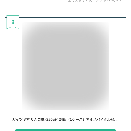
全てのおすすめコメント
(
1
件)
>
8
ガッツギア りんご味 (250g)× 24個（1ケース）アミノバイタルゼリードリンク ゼリー飲料 エネルギー補給 栄養補給 まとめ買い 子供 子ども スポーツ 部活 運動 差し入れ カルシウム アミノ酸 ゼリードリンク 味の素 イナズマイレブンコラボパッケージ 送料無料 ☆7【3167】