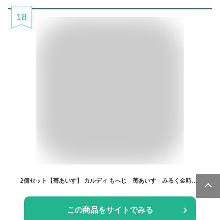
18
2個セット【苺あいす】 カルディ もへじ 苺あいす みるく金時 苺ミルク 宇治金時 青梅あいす 梅あいす みかんあいす 凍らせておいしい 熊本県 和歌山県 福岡県 北海道産 母の日 父の日 ギフト 話題 SNSで話題 ASMR 成城石井
この商品をサイトでみる