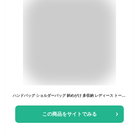
ハンドバッグ ショルダーバッグ 斜めがけ 多収納 レディース トートバッグ 旅行バッグ 手提げ 肩掛け バックパック リュック 大きめ 丈夫 軽い ママバッグ トート バッグ おしゃれ 3way 鞄 防水 マザーズバッグ かばん ボストンバッグ 仕切り かわいい 大容量 撥水 a4サイズ
この商品をサイトでみる