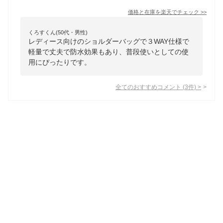
価格と在庫を
楽天
でチェック
>>
くろすくん(50代・男性)
レディース向けのショルダーバッグで３WAY仕様で
軽量で丈夫で防水効果もあり、普段使いとしての使
用にぴったりです。
全てのおすすめコメント
(
3
件)
>