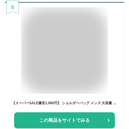
6
【スーパーSALE爆安1,980円】 ショルダーバッグ メンズ 大容量 メッセンジャーバッグ レディース 防水 ウエストバッグ 軽量 黒 バッグ 斜め掛け 収納 ポケット メンズバッグ a4 pc 大きめ ワンショルダーバッグ 通学 通勤 旅行 男女兼用 鞄 カジュアル おしゃれ
この商品をサイトでみる