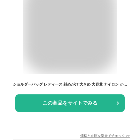
ショルダーバッグ レディース 斜めがけ 大きめ 大容量 ナイロン かわいい a4 撥水 防水 軽量 ブランド おしゃれ 高校生 メッセンジャーバッグ 通勤 通学 カジュアル シンプル ロゴ スポーティー ポケット たくさん 小分け 収納 ユニセックス
この商品をサイトでみる
価格と在庫を
楽天
でチェック
>>