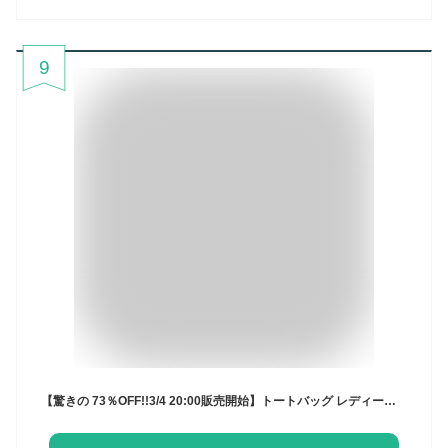
9
【驚きの 73％OFF!!3/4 20:00販売開始】トートバッグ レディース 軽量 通勤 軽い 大容量 バッグ 肩掛け ファスナー付き オフィス レザー調 合皮 マザーズバッグ 自立 ショルダーバッグ 斜めがけバッグ 大人 上品 大きめ 多収納 ポケット シンプル