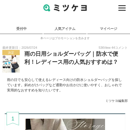
受付中
人気アイテム
マイページ
本ページはプロモーションを含みます
最終更新日：2026/07/24
536
View
44
コメント
決定
雨の日用ショルダーバッグ｜防水で便
利！レディース用の人気おすすめは？
雨の日でも安心して使えるレディース向けの防水ショルダーバッグを探し
ています。斜めがけバッグなど通勤やお出かけに使いやすく、おしゃれで
実用的なおすすめを知りたいです。
ミツケヨ編集部
1