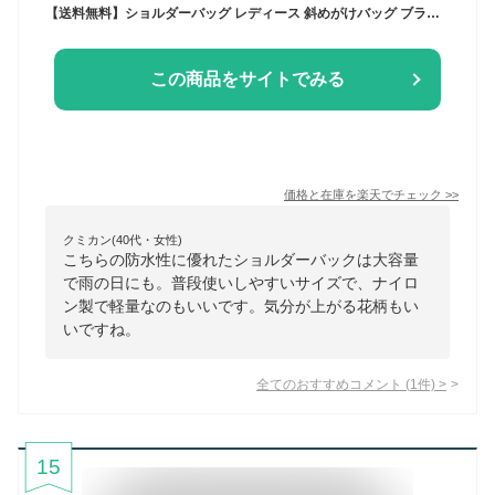
【送料無料】ショルダーバッグ レディース 斜めがけバッグ ブランド 花柄 防水 大きめ 小さめ 収納 大人 人気 おしゃれ 軽い ナイロン ミニバッグ ミニショルダー 鞄 かばん カバン 大容量 通勤 かわいい 母の日 プレゼント 花柄デイリー
この商品をサイトでみる
価格と在庫を
楽天
でチェック
>>
クミカン(40代・女性)
こちらの防水性に優れたショルダーバックは大容量
で雨の日にも。普段使いしやすいサイズで、ナイロ
ン製で軽量なのもいいです。気分が上がる花柄もい
いですね。
全てのおすすめコメント
(
1
件)
>
15