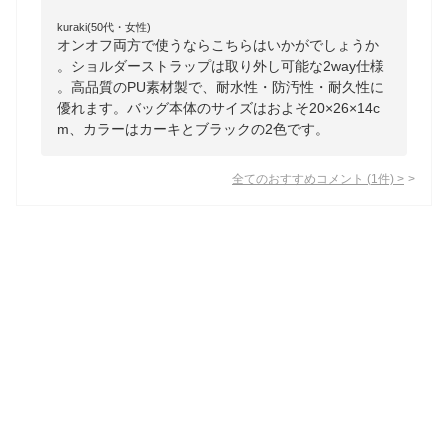
kuraki(50代・女性)
オンオフ両方で使うならこちらはいかがでしょうか
。ショルダーストラップは取り外し可能な2way仕様
。高品質のPU素材製で、耐水性・防汚性・耐久性に
優れます。バッグ本体のサイズはおよそ20×26×14c
m、カラーはカーキとブラックの2色です。
全てのおすすめコメント
(
1
件)
>