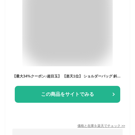
【最大34%クーポン♪超目玉】 【楽天1位】 ショルダーバッグ 斜めがけ メンズ 大きめ ボディバッグ メッセンジャーバッグ 斜めがけバッグ 大容量 防水 撥水 シュルダーバック ボディバック 通学 出張 iPad タブレットPC 軽い 通勤 旅行 大学生
この商品をサイトでみる
価格と在庫を
楽天
でチェック
>>