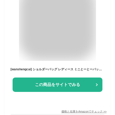
[wanshengcai] ショルダーバッグ レディース ミニとーとーバッグ レディース 防水加工を施し 長さ調節可能 肩掛け ハンドトート ファスナーポケット付き 軽量 大容量 柔らかい シンプル カジュアル 旅行 通勤 通学 (カーキ色)
この商品をサイトでみる
価格と在庫を
Amazon
でチェック
>>