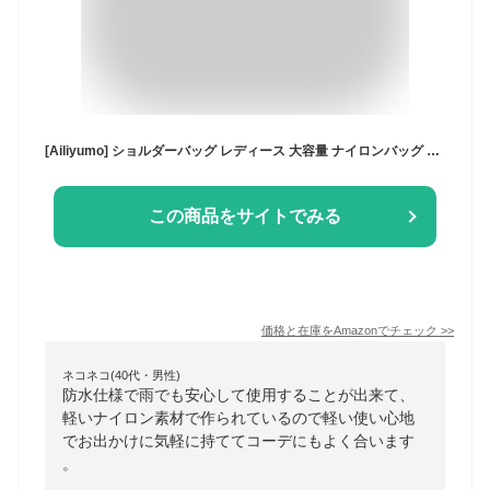
[Ailiyumo] ショルダーバッグ レディース 大容量 ナイロンバッグ ショルダー 軽量 斜めがけバッグ 大きめ 防水 シンプルa4 学生 カジュアル 柔らかく 男女兼用 日常
この商品をサイトでみる
価格と在庫を
Amazon
でチェック
>>
ネコネコ(40代・男性)
防水仕様で雨でも安心して使用することが出来て、
軽いナイロン素材で作られているので軽い使い心地
でお出かけに気軽に持ててコーデにもよく合います
。