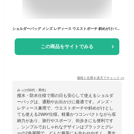
ショルダーバッグ メンズ レディース ウエストポーチ 斜めがけバッグ メンズバッグ カバン 撥水 防水 コンパクト 旅行 スポーツ 軽量 おしゃれ 斜め掛けバッグ ブラック グレー TRD
この商品をサイトでみる
価格と在庫を
楽天
でチェック
>>
みっけ(50代・男性)
撥水・防水仕様で雨の日も安心して使えるショルダ
ーバッグは、通勤やお出かけに最適です。メンズ・
レディース兼用で、ウエストポーチや斜めがけとし
ても使える2WAY仕様。軽量かつコンパクトながら収
納力があり、旅行やスポーツ、街歩きにも便利です
。シンプルでおしゃれなデザインはブラックとグレ
ーの2色展開で、どんな服装にも合わせやすく、男女