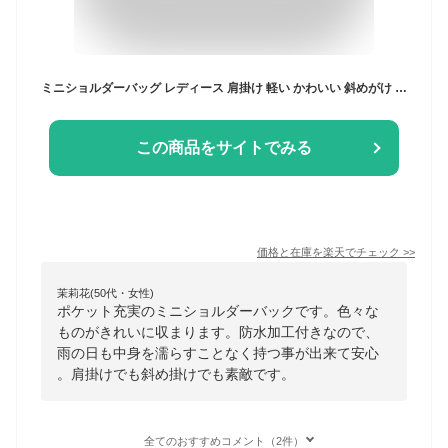
ミニショルダーバッグ レディース 肩掛け 軽い かわいい 斜めがけ カジュアル 人気 小さめ バッグ 防水 ポケット ショルダーバッグ 大人 黒 旅行 横型 ママ ポケット多い 多収納 ファスナー付き 収納が多い
この商品をサイトでみる
価格と在庫を
楽天
でチェック
>>
茉莉花(50代・女性)
ポケット充実のミニショルダーバックです。色々な
ものがきれいに収まります。防水加工付きなので、
雨の日も中身を濡らすことなく持つ事が出来て安心
。肩掛けでも斜め掛けでも素敵です。
全てのおすすめコメント（2件）