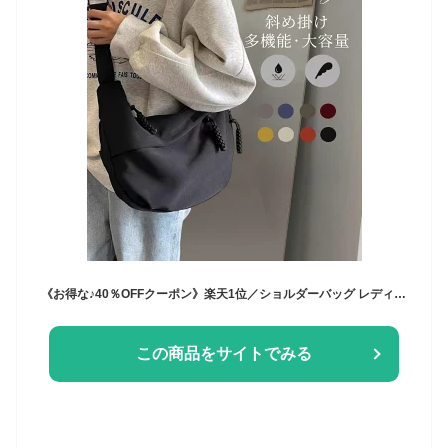
《お得な♪40％OFFクーポン》楽天1位／ショルダーバッグ レディース ナイロン 防水 ナイロンバッグ 軽量 小さめ 斜めがけバッグ 2way 調節可能肩ベルト カバン 柔らかい シンプル
この商品をサイトでみる