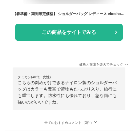
【春準備・期間限定価格】 ショルダーバッグ レディース eitoshow 斜めがけ ナイロン 軽い 軽量 ショルダー バッグ 斜めがけバック バック かわいい 斜めがけバッグ ボディバッグ ワンショルダー ワンショルダーバッグ メンズ かばん おしゃれ 旅行バッグ 防水 LT-SHS
この商品をサイトでみる
価格と在庫を
楽天
でチェック
>>
クミカン(40代・女性)
こちらの斜めがけできるナイロン製のショルダーバ
ッグはカラーも豊富で荷物もたっぷり入り、旅行に
も重宝します。防水性にも優れており、急な雨にも
強いのがいいですね。
全てのおすすめコメント（3件）