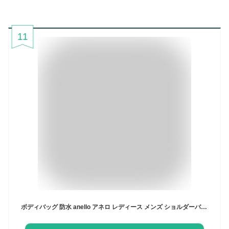
11
ボディバッグ 防水 anello アネロ レディース メンズ ショルダーバッグ 斜めがけバッグ クロスボディ 大きめ A5 収納 肩掛け ブランド 大容量 かっこいい アウトドア 撥水 止水ファスナー ペットボトル 入る ポケット 多い おしゃれ シンプル グレー ネイビー 紺 黒 ブラック