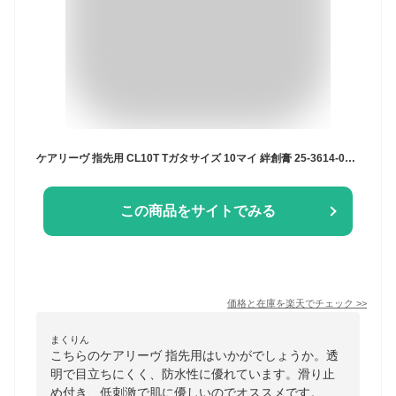
ケアリーヴ 指先用 CL10T Tガタサイズ 10マイ 絆創膏 25-3614-00 ニチバン 防水 透明 低刺激 救急用品 切り傷 保護パッチ 滑り止め 通気性 衛生的 ファーストエイド
この商品をサイトでみる
価格と在庫を
楽天
でチェック
>>
まくりん
こちらのケアリーヴ 指先用はいかがでしょうか。透
明で目立ちにくく、防水性に優れています。滑り止
め付き、低刺激で肌に優しいのでオススメです。