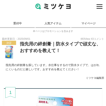
受付中
人気アイテム
マイページ
本ページはプロモーションを含みます
最終更新日：2025/09/01
483
View
43
コメント
決定
指先用の絆創膏｜防水タイプで頑丈な、
おすすめを教えて！
指先用の絆創膏を探しています。水仕事をするので防水タイプで、はがれ
にくいものだと嬉しいです。おすすめを教えてください！
ミツケヨ編集部
1