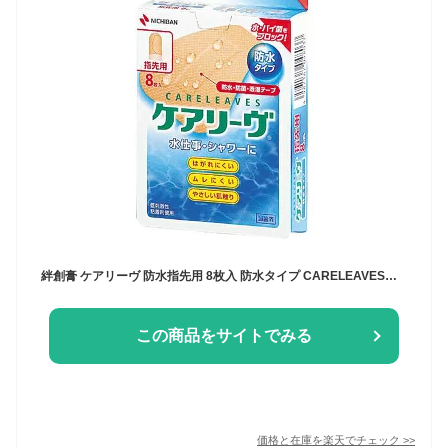
絆創膏 ケアリーヴ 防水指先用 8枚入 防水タイプ CARELEAVES ニチバン
この商品をサイトでみる
価格と在庫を
楽天
でチェック
>>