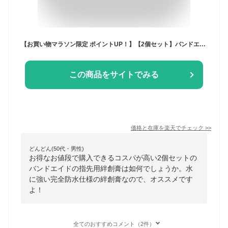
【お買い物マラソン限定 ポイントUP！】【2個セット】バンドエイド 防水 指先 10枚 絆創膏 ばんそうこう 完全防水 水仕事 通気性 ガード フィット 水に強い 蒸れにくい 伸縮性 侵入防止 二層フィルム 清潔 乾燥防止 保護 ケガ すりキズ かすり傷 切り傷 傷口 手
この商品をサイトでみる
価格と在庫を
楽天
でチェック
>>
どんどん(50代・男性)
お得なお値段で購入できるコスパが高い2個セットの
バンドエイドの指先用絆創膏は如何でしょうか。水
に強い完全防水仕様の絆創膏なので、オススメです
よ！
全てのおすすめコメント（2件）