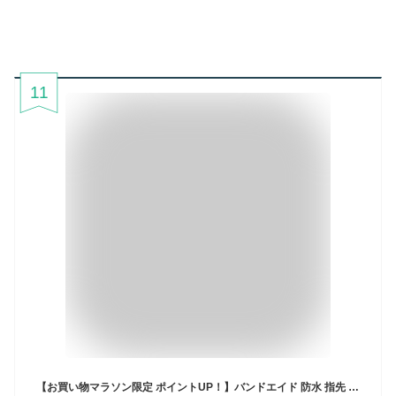
11
【お買い物マラソン限定 ポイントUP！】バンドエイド 防水 指先 10枚 絆創膏 ばんそうこう 完全防水 水仕事 通気性 ガード フィット 水に強い やわらかい 蒸れにくい 伸縮性 侵入防止 二層フィルム 清潔 乾燥防止 保護 ケガ すりキズ かすり傷 切り傷 傷口 手 衛生用品