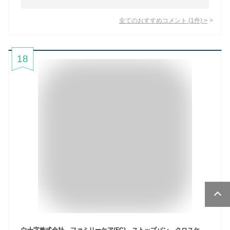
全てのおすすめコメント
(
1
件)
>
18
白十字株式会社 ファミリーケア(FC) ストップバン クロスケア 防水 20枚入［22×72mm パッドなし］＜ひび・あかぎれに＞＜指先・関節 2way＞【一般医療機器】＜救急絆創膏＞【北海道・沖縄は別途送料必要】【CPT】