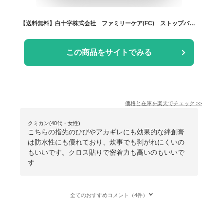
【送料無料】白十字株式会社 ファミリーケア(FC) ストップバン クロスケア 防水 20枚入［22×72mm パッドなし］＜ひび・あかぎれに＞＜指先・関節 2way＞【一般医療機器】＜救急絆創膏＞【ドラッグピュア楽天市場店】【△】【▲1】【CPT】
この商品をサイトでみる
価格と在庫を
楽天
でチェック
>>
クミカン(40代・女性)
こちらの指先のひびやアカギレにも効果的な絆創膏
は防水性にも優れており、炊事でも剥がれにくいの
もいいです。クロス貼りで密着力も高いのもいいで
す
全てのおすすめコメント（4件）