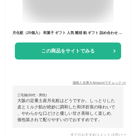
月化粧（20個入） 和菓子 ギフト 人気 饅頭 餡 ギフト 詰め合わせ 個包装 大阪 お土産 お菓子 まんじゅう 和菓子 お取り寄せ
この商品をサイトでみる
価格と在庫を
Amazon
でチェック
>>
三毛猫(50代・男性)
大阪の定番土産月化粧はどうですか。しっとりした
皮とミルク餡が絶妙に調和した和洋折衷の味わいで
、やわらかな口どけと優しい甘さ美味しく楽しめ、
個包装されて配りやすいのでおすすめです。
全てのおすすめコメント
(
1
件)
>