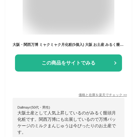
大阪・関西万博 ミャクミャク月化粧(5個入) 大阪 お土産 みるく饅頭 月化粧 お取り寄せ ギフト プレゼント スイーツ 菓子折り お菓子 和菓子 みゃくみゃく グッズ
この商品をサイトでみる
価格と在庫を
楽天
でチェック
>>
Dallmayr(50代・男性)
大阪土産として人気上昇しているのがみるく饅頭月
化粧です。関西万博にも出展しているので万博パッ
ケージのミルクまんじゅうは今ぴったりのお土産で
す。