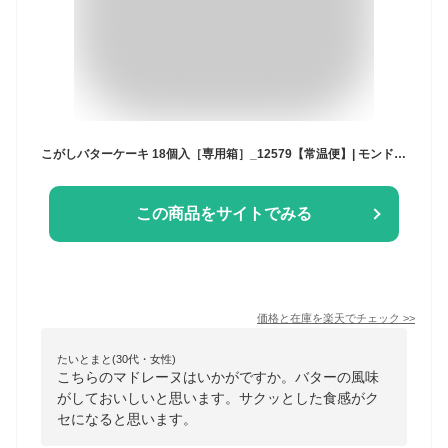
こがしバターケーキ 18個入［専用箱］_12579【常温便】| モンドセレクション最高金賞 お歳暮 お年賀 帰省暮 焦がしバター バターケーキ マドレーヌ カップケーキ ギフト プレゼント お菓子 洋菓子 御中元 陣中見舞 内祝 御祝 大阪 お土産 大阪土産 詰め合わせ 詰合せ 個包装
この商品をサイトでみる
価格と在庫を
楽天
でチェック
>>
たいとまと(30代・女性)
こちらのマドレーヌはいかがですか。バターの風味
がしておいしいと思います。サクッとした食感がク
セになると思います。