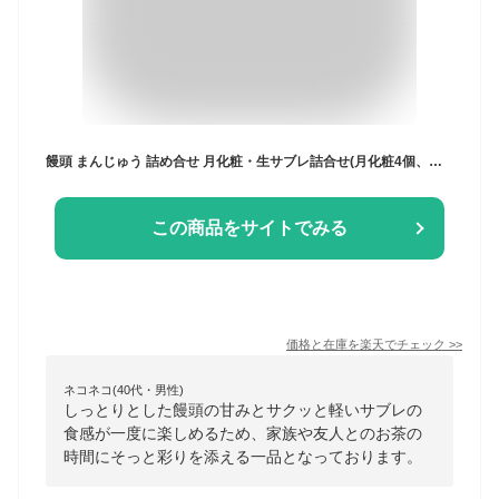
饅頭 まんじゅう 詰め合せ 月化粧・生サブレ詰合せ(月化粧4個、伊右衛門月化粧4個、月化粧生サブレ12個) 和菓子 洋菓子 プレゼント 進物 贈り物 贈答用 大阪土産 お菓子
この商品をサイトでみる
価格と在庫を
楽天
でチェック
>>
ネコネコ(40代・男性)
しっとりとした饅頭の甘みとサクッと軽いサブレの
食感が一度に楽しめるため、家族や友人とのお茶の
時間にそっと彩りを添える一品となっております。