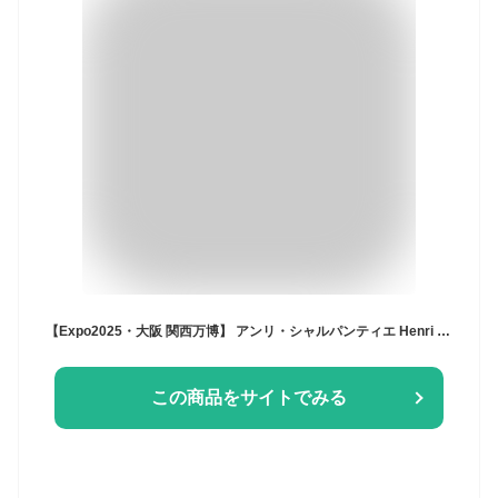
【Expo2025・大阪 関西万博】 アンリ・シャルパンティエ Henri Charpentier ミャクミャク サクッチ・ホロッチ 8個入
この商品をサイトでみる