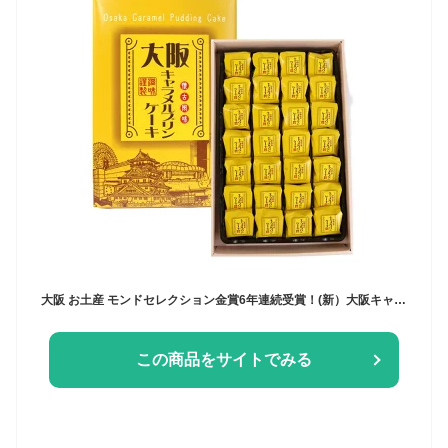
大阪 お土産 モンドセレクション金賞6年連続受賞！(新）大阪キャラメルプリンケーキ(大） 28個入り 大阪土産 大阪みやげ 菓子 関西 お土産 帰省 土産
この商品をサイトでみる