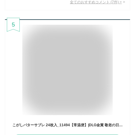
全てのおすすめコメント
(
7
件)
>
5
こがしバターサブレ 24枚入_11494【常温便】|DLG金賞 敬老の日 母の日 スイーツ プレゼント 喜ばれる 喜ぶ 焦がしバター こがしバター サブレ クッキー ギフト お菓子 洋菓子 父の日 内祝い 御祝い おいしい 大阪 お土産 大阪土産 詰め合わせ 詰合せ 個包装 レモン