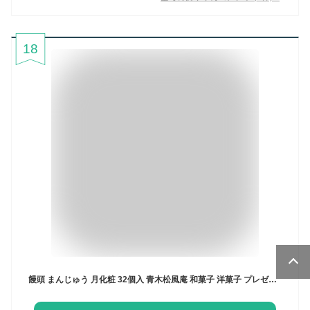
18
饅頭 まんじゅう 月化粧 32個入 青木松風庵 和菓子 洋菓子 プレゼント 進物 贈り物 贈答用 大阪土産 お菓子 プチギフト 菓子折り