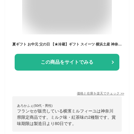
夏ギフト お中元 父の日 【★冷蔵】ギフト スイーツ 横浜土産 神奈川限定 フランセ ミルフィユ 横濱ミルフィユ（ミルク・紅茶）8個入 ミルフィーユ 横浜土産 横浜 お土産 お取り寄せスイーツ チョコレート 詰合せ ギフトカード 神奈川 ご当地スイーツ フランセ
この商品をサイトでみる
価格と在庫を
楽天
でチェック
>>
あろかふぇ(50代・男性)
フランセが販売している横濱ミルフィーユは神奈川
県限定商品です。ミルク味・紅茶味の2種類です。賞
味期限は製造日より80日です。