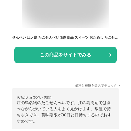
せんべい 江ノ島 たこせんべい 3袋 食品 スィーツ おためし たこせん お試し お菓子 たこ せんべい 煎餅 お取り寄せ お土産 菓子 グルメ ギフト プレゼント 送料無料 退職 おかし 個包装 和菓子 詰め合わせ 誕生日 プレゼント 高級 手土産 美味しい 駄菓子 60代 50代 男性
この商品をサイトでみる
価格と在庫を
楽天
でチェック
>>
あろかふぇ(50代・男性)
江の島名物のたこせんべいです。江の島周辺では食
べながら歩いている人をよく見かけます。常温で持
ち歩きでき、賞味期限が90日と日持ちするのでおす
すめです。