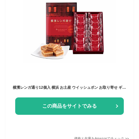
横濱レンガ通り12個入 横浜 お土産 ウイッシュボン お取り寄せ ギフト 贈答用 お菓子 焼菓子 お年賀 お中元 お歳暮 帰省土産 プレゼント お祝い
この商品をサイトでみる
価格と在庫を
Amazon
でチェック
>>