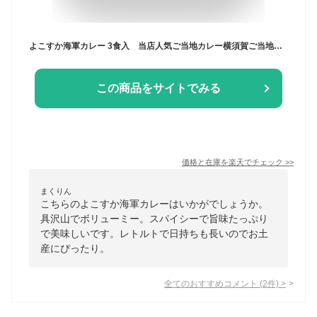
よこすか海軍カレー 3食入 当店人気ご当地カレー横須賀ご当地カレー 神奈川県ご当地カレー 具沢山なビーフカレー 父の日 保存食 ギフト 記念品 レトルトカレー 横浜土産 横浜中華街 記念艦 三笠 ギフトカード
この商品をサイトでみる
価格と在庫を
楽天
でチェック
>>
まくりん
こちらのよこすか海軍カレーはいかがでしょうか。
具沢山でボリューミー。スパイシーで旨味たっぷり
で美味しいです。レトルトで日持ちも長いのでお土
産にぴったり。
全てのおすすめコメント
(
2
件)
>