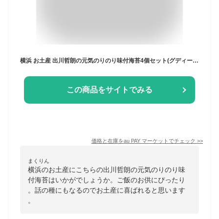
横浜 お土産 出川哲朗の元気のりのり味付海苔4個セット(グディーズヨコハマオリジナル) 蔦金商店 お取り寄せ ギフト 贈答用 お年賀 お中
この商品をサイトでみる
価格と在庫を
au PAY マーケット
でチェック
>>
まくりん
横浜のお土産にこちらの出川哲朗の元気のりのり味
付海苔はいかがでしょうか。ご飯のお供にぴったり
。話の種にもなるのでお土産に喜ばれると思います
。