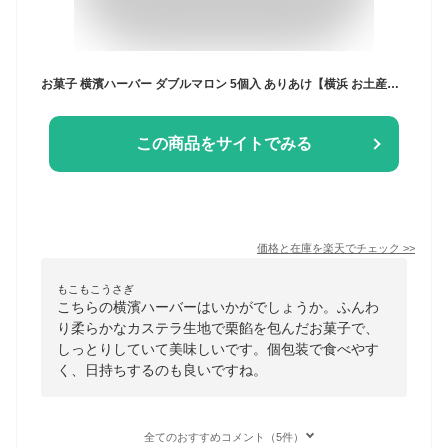
お菓子 横濱ハーバー ダブルマロン 5個入 ありあけ【横浜 お土産】｜横浜ハーバー 横浜 土産 焼菓子 おみやげ お菓子 洋菓子 お返し 挨拶 お礼 スイーツ 日持ち 小分け お返し 挨拶 冬ギフト 定番 帰省土産 お取り寄せ 手土産 贈り物 ギフト お取り寄せグルメ
この商品をサイトでみる
価格と在庫を
楽天
でチェック
>>
もこもこうさぎ
こちらの横濱ハーバーはいかがでしょうか。ふんわ
り柔らかなカステラ生地で栗餡を包んだお菓子で、
しっとりしていて美味しいです。個包装で食べやす
く、日持ちするのも良いですね。
全てのおすすめコメント（5件）