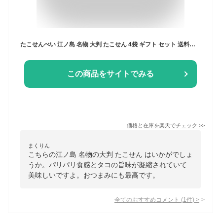
たこせんべい 江ノ島 名物 大判 たこせん 4袋 ギフト セット 送料無料 お試し おすすめ 全国 銘菓 たこ せんべい おせんべい 煎餅 お煎餅 米菓 お取り寄せ スィーツ お菓子 菓子 和菓子 詰め合わせ 食品 お土産 グルメ 人気 通販 ランキング おいしい 美味しい 海鮮 珍味
この商品をサイトでみる
価格と在庫を
楽天
でチェック
>>
まくりん
こちらの江ノ島 名物の大判 たこせん はいかがでしょ
うか。パリパリ食感とタコの旨味が凝縮されていて
美味しいですよ。おつまみにも最高です。
全てのおすすめコメント
(
1
件)
>