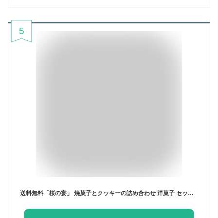
5
送料無料「桜の宴」 焼菓子とクッキーの詰め合わせ 洋菓子 セット クッキー 進物 ギフト プレゼント 贈り物【お土産マップ神奈川】 御供 お土産 入学祝 内祝い 暑中お見舞い お彼岸 お供え お菓子 ギフト 50代 60代 70代 お歳暮 御歳暮 誕生日