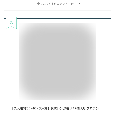
全てのおすすめコメント（5件）
3
【楽天週間ランキング入賞】横濱レンガ通り 12個入り フロランタン ウィッシュボン【横浜 お土産】｜お菓子 横浜 土産 アーモンドクッキー 洋菓子 神奈川 お土産 おみやげ 手土産 お菓子 帰省土産 お取り寄せ 贈り物 ギフト お取り寄せグルメ