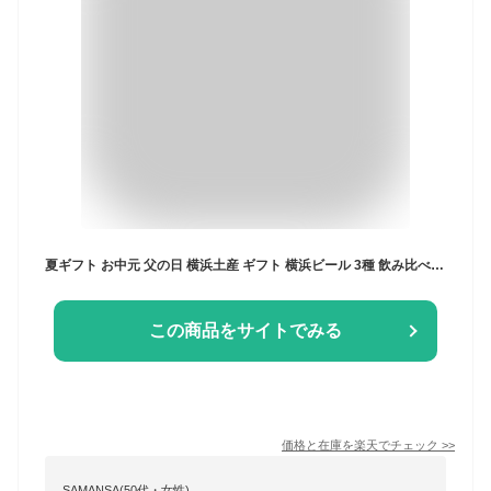
夏ギフト お中元 父の日 横浜土産 ギフト 横浜ビール 3種 飲み比べセット（ピルスナー、ヴァイツェン、アルト）330ml×3本（瓶）地ビール クラフトビール 横浜土産 横浜 お土産 地ビール 神奈川 贈答品 プレゼント お取り寄せ ギフトカード お花見
この商品をサイトでみる
価格と在庫を
楽天
でチェック
>>
SAMANSA(50代・女性)