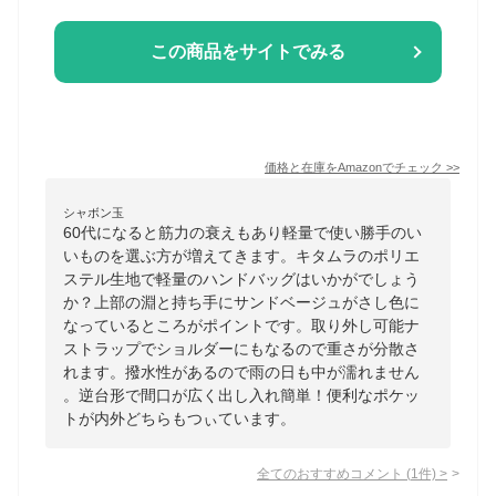
この商品をサイトでみる
価格と在庫を
Amazon
でチェック
>>
シャボン玉
60代になると筋力の衰えもあり軽量で使い勝手のい
いものを選ぶ方が増えてきます。キタムラのポリエ
ステル生地で軽量のハンドバッグはいかがでしょう
か？上部の淵と持ち手にサンドベージュがさし色に
なっているところがポイントです。取り外し可能ナ
ストラップでショルダーにもなるので重さが分散さ
れます。撥水性があるので雨の日も中が濡れません
。逆台形で間口が広く出し入れ簡単！便利なポケッ
トが内外どちらもつぃています。
全てのおすすめコメント
(
1
件)
>