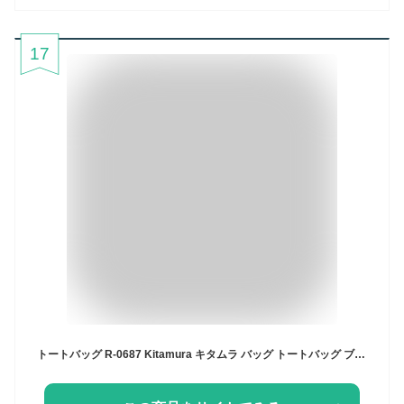
17
トートバッグ R-0687 Kitamura キタムラ バッグ トートバッグ ブラック ネイビー ベージュ【先行予約】*【送料無料】[Rakuten Fashion]