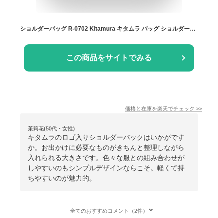
ショルダーバッグ R-0702 Kitamura キタムラ バッグ ショルダーバッグ ブルー ベージュ ブラック ネイビー パープル【先行予約】*【送料無料】[Rakuten Fashion]
この商品をサイトでみる
価格と在庫を
楽天
でチェック
>>
茉莉花(50代・女性)
キタムラのロゴ入りショルダーバックはいかがです
か。お出かけに必要なものがきちんと整理しながら
入れられる大きさです。色々な服との組み合わせが
しやすいのもシンプルデザインならこそ。軽くて持
ちやすいのが魅力的。
全てのおすすめコメント（2件）