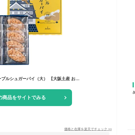
ユーハイム 大阪メープルシュガーパイ（大） 【大阪土産 おみやげ 大阪みやげ 関西 お土産 関西土産 修学旅行 帰省 土産 手土産 ユーハイム】
の商品をサイトでみる
価格と在庫を
楽天
でチェック
>>