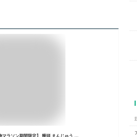
【P最大8倍★お買い物マラソン期間限定】 饅頭 まんじゅう 月化粧 16個入 青木松風庵 和菓子 洋菓子 プレゼント 進物 贈り物 贈答用 大阪土産 お菓子 プチギフト 菓子折り個包装 職場