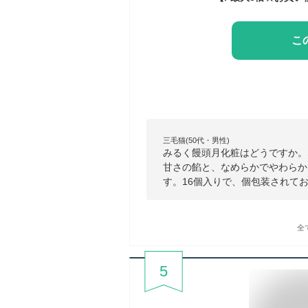
こ
三毛猫(50代・男性)
みるく饅頭月化粧はどうですか。
甘さの餡と、なめらかでやわらか
す。16個入りで、個包装されて
全
5