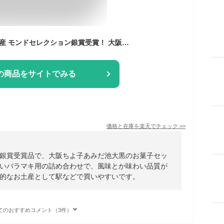
大阪ちよ子 大阪 お土産 モンドセレクション銀賞受賞！ 大阪ちよ子（大） 【大阪土産 大阪おみやげ 大阪お土産 関西 あみだ池大黒】
の商品をサイトでみる
価格と在庫を
楽天
でチェック
>>
銀賞受賞品で、大阪ちよ子あみだ池大黒のお菓子セッ
いバラマキ用の詰め合わせで、風味とか味わい品質が
的なお土産として駅などで買いやすいです。
てのおすすめコメント（3件）