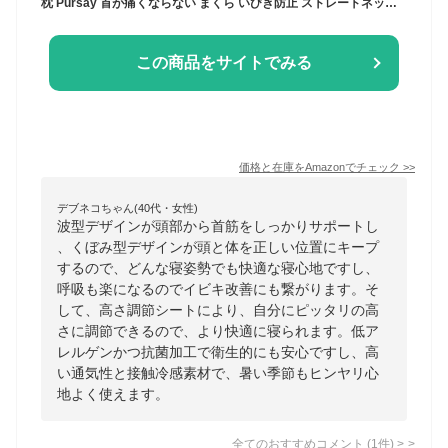
枕 Pursay 首が痛くならない まくら いびき防止 ストレートネック 低反発 高さ調整可【人間工学立体構造･首元安定型･通気性に優れ】肩こり くびこり解消 横寝枕 横向き寝 うつ伏せ寝 仰向け寝 快眠 安眠 よく眠れる いびき対策 いびき防止グッズ 高め 低め プレゼント 洗える ひんやり 枕カバー付き
この商品をサイトでみる
価格と在庫を
Amazon
でチェック
>>
デブネコちゃん(40代・女性)
波型デザインが頭部から首筋をしっかりサポートし
、くぼみ型デザインが頭と体を正しい位置にキープ
するので、どんな寝姿勢でも快適な寝心地ですし、
呼吸も楽になるのでイビキ改善にも繋がります。そ
して、高さ調節シートにより、自分にピッタリの高
さに調節できるので、より快適に寝られます。低ア
レルゲンかつ抗菌加工で衛生的にも安心ですし、高
い通気性と接触冷感素材で、暑い季節もヒンヤリ心
地よく使えます。
全てのおすすめコメント
(
1
件)
>