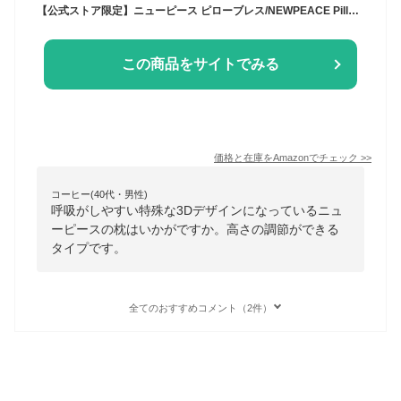
【公式ストア限定】ニューピース ピローブレス/NEWPEACE Pillow Breath オリジナルガイドブック付き MTG エムティージー 枕 まくら いびき 低反発 高反発 高め 枕カバー
この商品をサイトでみる
価格と在庫を
Amazon
でチェック
>>
コーヒー(40代・男性)
呼吸がしやすい特殊な3Dデザインになっているニュ
ーピースの枕はいかがですか。高さの調節ができる
タイプです。
全てのおすすめコメント（2件）