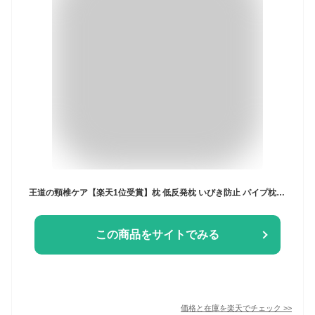
王道の頸椎ケア【楽天1位受賞】枕 低反発枕 いびき防止 パイプ枕 快眠安眠 低め まくら 肩こり 首こり 肩凝り解消 抗菌 防臭 防ダニ 通気性 洗える【高さ調整できる4cm~10cm】ストレートネック改善できる
この商品をサイトでみる
価格と在庫を
楽天
でチェック
>>