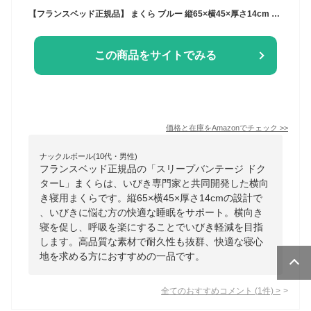
【フランスベッド正規品】 まくら ブルー 縦65×横45×厚さ14cm 【スリープバンテージ ドクターL】 いびきの専門家とのコラボから生れた横向き寝用まくら いびきでお悩みの方に 036099401
この商品をサイトでみる
価格と在庫を
Amazon
でチェック
>>
ナックルボール(10代・男性)
フランスベッド正規品の「スリープバンテージ ドク
ターL」まくらは、いびき専門家と共同開発した横向
き寝用まくらです。縦65×横45×厚さ14cmの設計で
、いびきに悩む方の快適な睡眠をサポート。横向き
寝を促し、呼吸を楽にすることでいびき軽減を目指
します。高品質な素材で耐久性も抜群、快適な寝心
地を求める方におすすめの一品です。
全てのおすすめコメント
(
1
件)
>