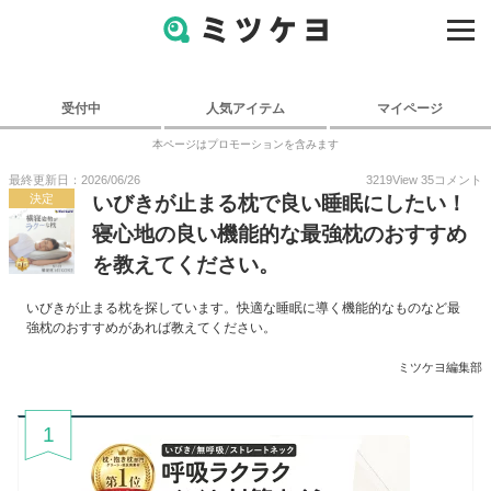
受付中
人気アイテム
マイページ
本ページはプロモーションを含みます
最終更新日：2026/06/26
3219
View
35
コメント
決定
いびきが止まる枕で良い睡眠にしたい！
寝心地の良い機能的な最強枕のおすすめ
を教えてください。
いびきが止まる枕を探しています。快適な睡眠に導く機能的なものなど最
強枕のおすすめがあれば教えてください。
ミツケヨ編集部
1