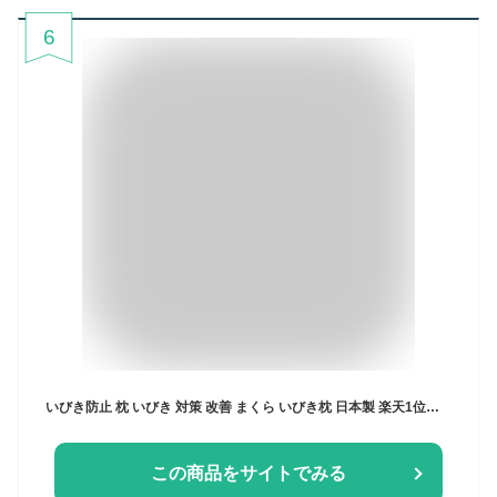
6
いびき防止 枕 いびき 対策 改善 まくら いびき枕 日本製 楽天1位獲得【正規品】 洗える 高さ調節 TPE 抗菌防臭 横向き 硬め かため 高め パイプ 肩こり 首こり 大きい 大きめ 小さめ 29×39 35×50 43×63 50×70 50×80 マクラ プレゼント ギフト
この商品をサイトでみる