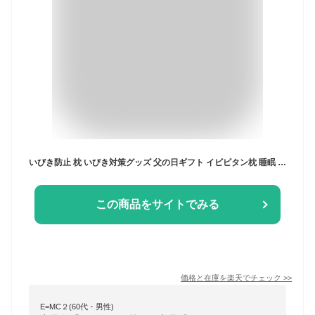
いびき防止 枕 いびき対策グッズ 父の日ギフト イビピタン枕 睡眠 まくら 安眠 快眠 仰向け 横向き 寝心地 洗える ピロー お母さん お父さん 快眠枕 鼻呼吸
この商品をサイトでみる
価格と在庫を
楽天
でチェック
>>
E=MC２(60代・男性)