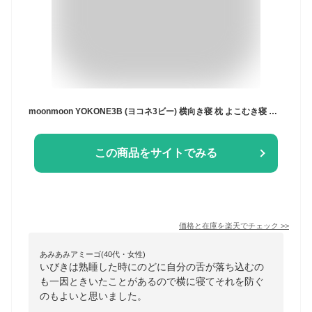
moonmoon YOKONE3B (ヨコネ3ビー) 横向き寝 枕 よこむき寝 横寝 ストレートネック まくら (低反発/枕カバー付き) 睡眠 安眠 快眠 仰向け両用
この商品をサイトでみる
価格と在庫を
楽天
でチェック
>>
あみあみアミーゴ(40代・女性)
いびきは熟睡した時にのどに自分の舌が落ち込むの
も一因ときいたことがあるので横に寝てそれを防ぐ
のもよいと思いました。