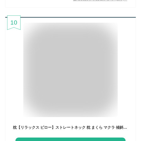
10
枕【リラックス ピロー】ストレートネック 枕 まくら マクラ 傾斜枕 いびき解消 いびき改善 いびき防止 いびき予防 高さ調整 低反発 肩 頸椎 痛み 首痛 安眠枕 快眠枕 背中まで 上半身 仰向け 斜め 傾斜のある枕 大きい 母の日 ギフト 男女 敬老の日