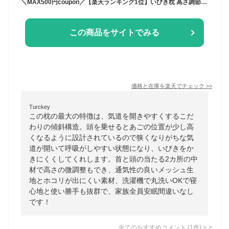
＼MAX500円coupon／【楽天ランキング1位】いびき枕 高さ調節可能 洗濯可能 いびきをかきにくいまくら いびき軽減ピロー 枕 まくら いびき いびき防止 高さ調整 マクラ 高さ調整枕 ピロー 安眠枕 快眠グッズ 快眠枕 枕 肩こり 首こり 約43×63cm 家族円満
この商品をサイトでみる
価格と在庫を
楽天
でチェック
>>
Turckey
この枕の最大の特徴は、気道を開きやすくするこだ
わりの傾斜構造。頭を乗せるとあごの位置が少し高
くなるように設計されているので狭くなりがちな気
道が開いて呼吸がしやすい状態になり、いびきをか
きにくくしてくれします。首と頭の当たる2カ所の中
材で高さの微調整もでき、通気性の良いメッシュ生
地とホコリが出にくい素材、洗濯機で丸洗いOKで寝
心地と使い勝手も抜群で、家族全員安眠間違いなし
です！
全てのおすすめコメント
(
1
件)
>