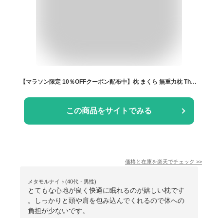
【マラソン限定 10％OFFクーポン配布中】枕 まくら 無重力枕 The Cubes ザ キューブス 公式ショップ まくら いびき防止 痛くならない 快眠枕 高反発まくら 首こり 肩こり ストレートネック 低反発 高反発 安眠枕 横向き寝 仰向け寝 プレゼント ギフト
この商品をサイトでみる
価格と在庫を
楽天
でチェック
>>
メタモルナイト(40代・男性)
とてもな心地が良く快適に眠れるのが嬉しい枕です
。しっかりと頭や肩を包み込んでくれるので体への
負担が少ないです。