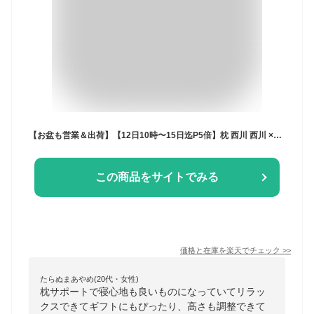
【お盆も営業＆出荷】【12日10時〜15日迄P5倍】枕 西川 西川 ×医学博士 快眠枕 睡眠博士シリーズ 人間科学まくら 「横寝サポートまくら」 高さ調節OK おすすめ ギフト パイプ枕 肩こり 首こり 西川 お中元 横向き寝 頭痛 いびき 改善 高さ調整 プレゼント 安眠枕★makura
この商品をサイトでみる
価格と在庫を
楽天
でチェック
>>
たらぬまあやめ(20代・女性)
枕サポートで寝心地も良いものになっていてリラッ
クスできてギフトにもぴったり、高さも調整できて