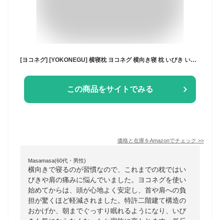
[ヨコネグ] [YOKONEGU] 横寝枕 ヨコネグ 横向き寝 枕 いびき いびき防止 横向寝枕 横寝 約72cm×43cm 安眠 肩がラク 低反発 まくら 特許二階建て構造 頭が安定し 首や肩の負担にならない 高さ調整可 横向き プレゼント 洗える
この商品をサイトでみる
価格と在庫を
Amazon
でチェック
>>
Masamasa(60代・男性)
横向きで寝るのが習慣なので、これまでの枕ではい
びきや肩の痛みに悩んでいました。ヨコネグを使い
始めてからは、頭が心地よく安定し、首や肩への負
担が驚くほど軽減されました。特許二階建て構造の
おかげか、朝までぐっすり眠れるようになり、いび