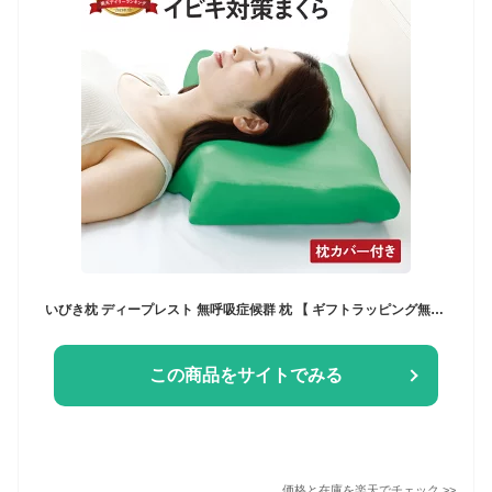
いびき枕 ディープレスト 無呼吸症候群 枕 【 ギフトラッピング無料｜枕カバーセット】 イビキ 改善 誕生日 ギフト 実用的 プレゼント おすすめ 睡眠時無呼吸症候群 安眠枕 いびき対策 横向き寝 男性 低め 高め やわらかい 快眠 いびき
この商品をサイトでみる
価格と在庫を
楽天
でチェック
>>