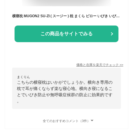
横寝枕 MUGON2 SU-ZI ( スージー ) 枕 まくら ピロー いびき いびき防止 無呼吸症候群 横向き 横向き寝 横向き寝用枕 快眠枕 横向き専用 横向きで寝る 耳が痛くならない ネルチャー
この商品をサイトでみる
価格と在庫を
楽天
でチェック
>>
まくりん
こちらの横寝枕はいかがでしょうか。横向き専用の
枕で耳が痛くならず楽な寝心地。横向き寝になるこ
とでいびき防止や無呼吸症候群の防止に効果的です
。
全てのおすすめコメント（3件）