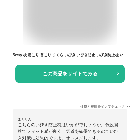
5way 枕 肩こり 首こり まくら いびき いびき防止 いびき防止枕 いびき解消枕 いびき解消 解消 いびき対策 低反発 低反発枕 横向き枕 横向き寝枕 快眠枕 安眠枕 肩 首 痛み 頭痛 首痛 頸椎 ストレートネック 仰向け 横向き 横向き寝 柔らかめ ホワイトデー ギフト 男性 女性
この商品をサイトでみる
価格と在庫を
楽天
でチェック
>>
まくりん
こちらのいびき防止枕はいかがでしょうか。低反発
枕でフィット感が良く、気道を確保できるのでいび
き対策に効果的ですよ。オススメします。