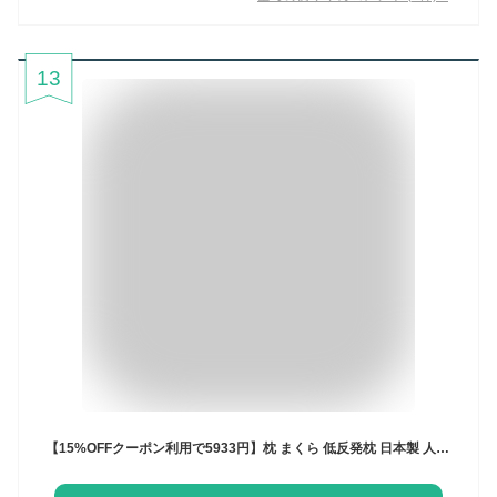
13
【15%OFFクーポン利用で5933円】枕 まくら 低反発枕 日本製 人間工学枕 いびき防止 枕 肩こり 首こり 凹型の中空設計 頭が安定し 高さ調整可能 マクラ 低め 横向き寝 うつ伏せ 安眠枕 仰向け53x35cm 送料無料