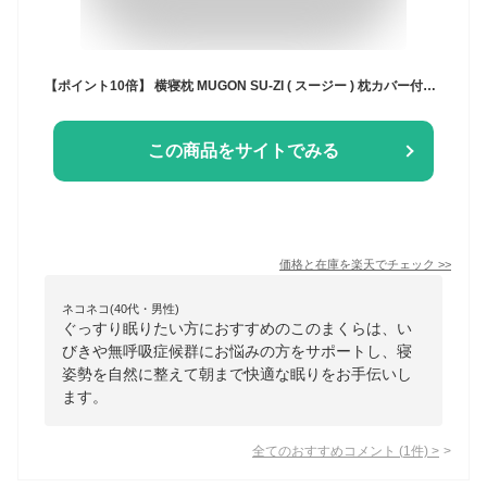
【ポイント10倍】 横寝枕 MUGON SU-ZI ( スージー ) 枕カバー付き 枕 まくら ピロー いびき いびき防止 無呼吸症候群 横向き 横向き寝 横向き寝用枕 腕枕 熟睡枕 快眠枕 横向き専用 横向きで寝る 耳が痛くならない ネルチャー
この商品をサイトでみる
価格と在庫を
楽天
でチェック
>>
ネコネコ(40代・男性)
ぐっすり眠りたい方におすすめのこのまくらは、い
びきや無呼吸症候群にお悩みの方をサポートし、寝
姿勢を自然に整えて朝まで快適な眠りをお手伝いし
ます。
全てのおすすめコメント
(
1
件)
>