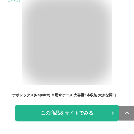
ナポレックス(Napolex) 車用傘ケース 大容量5本収納 大きな開口部 左右出し入れ可 脱着式フロントポケット 簡単水捨て 濡れた傘を入れるのに便利グッズ カー用品 カーアクセサリー ディズニー WDー393
この商品をサイトでみる