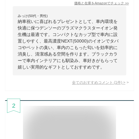
価格と在庫を
Amazon
でチェック
>>
みっけ(50代・男性)
納車祝いに喜ばれるプレゼントとして、車内環境を
快適に保つデンソーのプラズマクラスターイオン発
生機は最適です。コンパクトなカップ型で車内に設
置しやすく、最高濃度NEXT(50000)のイオンでタバ
コやペットの臭い、車内のこもった匂いを効率的に
消臭し、清潔感ある空間を作ります。ブラックカラ
ーで車内インテリアにも馴染み、車好きがもらって
嬉しい実用的なギフトとしておすすめです。
全てのおすすめコメント
(
1
件)
>
2