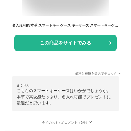
名入れ可能 本革 スマートキー ケース キーケース スマートキーケース キーカバー レザー スマートキーカバー メンズ レディース 上質牛革 おしゃれ 高級感 トヨタ ダイハツ TOYOTA DAIHATSU TANTO 新型タフト タント ギフト シンプル オシャレ車 父の日 納車祝い プレゼント
この商品をサイトでみる
価格と在庫を
楽天
でチェック
>>
まくりん
こちらのスマートキーケースはいかがでしょうか。
本革で高級感たっぷり。名入れ可能でプレゼントに
最適だと思います。
全てのおすすめコメント（2件）