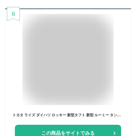
6
トヨタ ライズ ダイハツ ロッキー 新型タフト 新型 ルーミー タント カスタム 本革 キーケース TOYOTA raize DAIHATSU TANTO LA650S LA660S rocky TAFT キーカバー アクセサリー カスタム パーツ 納車祝い クリスマス ギフト
この商品をサイトでみる