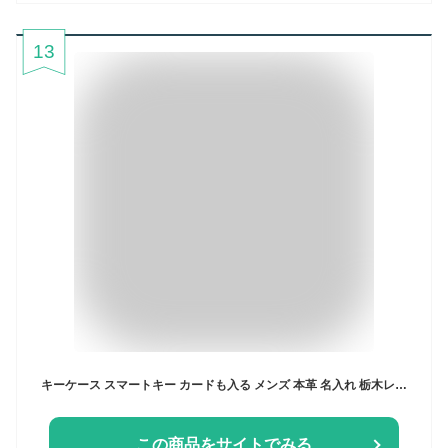
13
キーケース スマートキー カードも入る メンズ 本革 名入れ 栃木レザー カード スマートキーケース キーホルダー 家の鍵 ブランド ポルコロッソ 日本製 レディース 革 レザー プレゼント 父の日 革婚式 誕生日 還暦祝い [sokunou]
この商品をサイトでみる