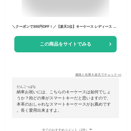
＼クーポンで300円OFF！／【楽天1位】キーケース レディース スマートキーケース L字 ファスナー 車 スマートキー キーリング カラビナ キーホルダー 小さい コンパクト ミニ 人気 本革 牛革 レザー 革 かわいい 可愛い おしゃれ お洒落 ギフト プレゼント ラシエム
この商品をサイトでみる
価格と在庫を
楽天
でチェック
>>
だんごっぱな
納車お祝いには、こちらのキーケースは如何でしょ
うか？殆どの車がスマートキーだと思いますので、
本革のおしゃれなスマートキーケースがお薦めです
。長く愛用出来ますよ。
全てのおすすめコメント（2件）