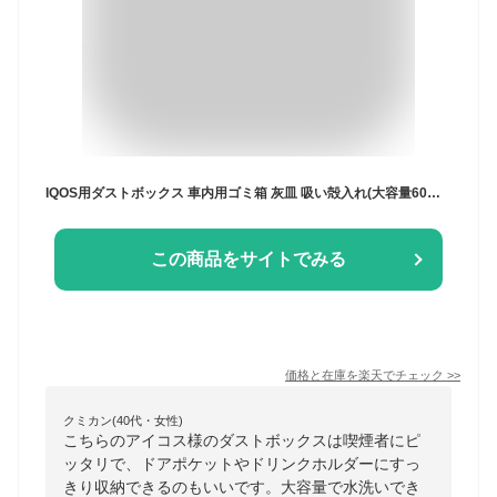
IQOS用ダストボックス 車内用ゴミ箱 灰皿 吸い殻入れ(大容量60本) アイコス イルマプライム イルマワン IQOS3/MULTI/DUO ILUMA ILUMA PRIME/ILUMA ONE 自宅・デスク用 シリコン製 ドリンクホルダーやドアポケットにすっぽり収まる 水洗いOK 清潔 蓋つき
この商品をサイトでみる
価格と在庫を
楽天
でチェック
>>
クミカン(40代・女性)
こちらのアイコス様のダストボックスは喫煙者にピ
ッタリで、ドアポケットやドリンクホルダーにすっ
きり収納できるのもいいです。大容量で水洗いでき