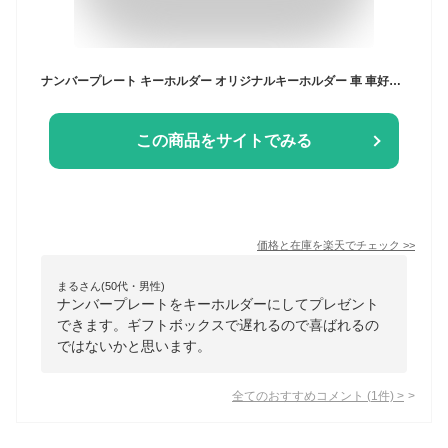
ナンバープレート キーホルダー オリジナルキーホルダー 車 車好き アクリル 都道府県 社用車 軽自動車 おもしろグッズ チャーム 納車記念 納車祝い 納車 愛車 オリジナル ナンバー 記念品 プレゼント 誕生日 彼氏 ナンプレ オーダーメイド
この商品をサイトでみる
価格と在庫を
楽天
でチェック
>>
まるさん(50代・男性)
ナンバープレートをキーホルダーにしてプレゼント
できます。ギフトボックスで遅れるので喜ばれるの
ではないかと思います。
全てのおすすめコメント
(
1
件)
>