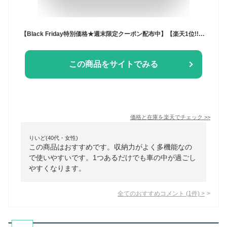
【Black Friday特別価格★週末限定クーポン配布中】【楽天1位!!10冠達成】シートバックポケット 車内 シートポケット 大容量 車 車内収納 収納 ポケット カー用品 カバー 整理整頓 コンパクト タブレットホルダー ドリンクホルダー ティッシュホルダー 多機能 後部座席
この商品をサイトでみる
価格と在庫を
楽天
でチェック
>>
りいど(40代・女性)
この商品はおすすめです。収納力がよく多機能なの
で使いやすいです。1つあるだけでも車の中が過ごし
やすくなります。
全てのおすすめコメント
(
1
件)
>