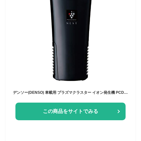
デンソー(DENSO) 車載用 プラズマクラスター イオン発生機 PCDND-B 最高濃度 NEXT(50000) カップ型 車内消臭 ブラック 製造元 シャープ(SHARP) 品番：261300-0010
この商品をサイトでみる