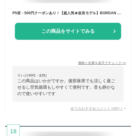
P5倍・500円クーポンあり！【超人気★改良モデル】BORDAN 車用扇風機 車載 扇風機 後部座席 梅雨対策 ツインファン 車載扇風機 ヘッドレスト 車内扇風機 シガーソケット 12V 強力 サーキュレーター 静音設計 暑さ 対策 液晶画面 風量12段階変速 1年保証
この商品をサイトでみる
価格と在庫を
楽天
でチェック
>>
りいど(40代・女性)
この商品はいかがですか。後部座席でも涼しく過ご
せるし空気循環もしやすくて便利です。音も静かな
ので使いやすいです
全てのおすすめコメント
(
4
件)
>
18