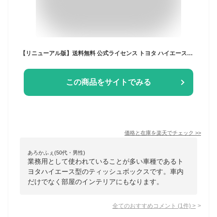
【リニューアル版】送料無料 公式ライセンス トヨタ ハイエース型 200系 ティッシュケース ブラック ホワイト 選べる2色 小物 HIACE 雑貨 リアル 納車祝い ギフト インテリア HIACE 白 黒 スマホスタンド ペン立て 多用途 模型
この商品をサイトでみる
価格と在庫を
楽天
でチェック
>>
あろかふぇ(50代・男性)
業務用として使われていることが多い車種であるト
ヨタハイエース型のティッシュボックスです。車内
だけでなく部屋のインテリアにもなります。
全てのおすすめコメント
(
1
件)
>