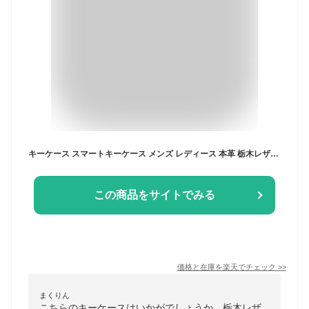
キーケース スマートキーケース メンズ レディース 本革 栃木レザー 名入れ スマートキー キー キーホルダー 革 父の日 ファスナー ブランド ポルコロッソ 日本製 車の鍵が入る レザー 誕生日 男性 女性 プレゼント ペア 革婚式 結婚記念日 夫 還暦祝い 母の日 [sokunou]
この商品をサイトでみる
価格と在庫を
楽天
でチェック
>>
まくりん
こちらのキーケースはいかがでしょうか。栃木レザ