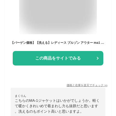
【バーゲン価格】【洗える】レディース ブルゾン アウター ma1 ジャケット 上着 ジャンパー 長袖 カジュアル きれいめ 上品 おしゃれ 大人カジュアル かわいい かっこいい シンプル ベーシック 軽い ミセス 通勤 体型カバー ゆったり 即日発送 プレゼント ギフト
この商品をサイトでみる
価格と在庫を
楽天
でチェック
>>
まくりん
こちらのMA-1ジャケットはいかがでしょうか。軽く
て暖かくきれいめで着まわし力も抜群だと思います
。洗えるのもポイント高いと思いますよ。