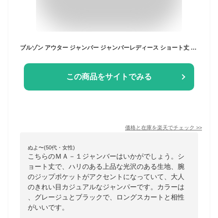
ブルゾン アウター ジャンバー ジャンバーレディース ショート丈 ジャケット MA1 ゆったり 春秋冬 MA-1 大人 スタジャン 軽量 ミリタリー エムエーワン 30代 40代 50代 ゴルフ あったか コート 中綿 ナイロン ママ きれいめ カジュアル トレンド 防寒
この商品をサイトでみる
価格と在庫を
楽天
でチェック
>>
ぬよ〜(50代・女性)
こちらのＭＡ－１ジャンバーはいかがでしょう。シ
ョート丈で、ハリのある上品な光沢のある生地、腕
のジップポケットがアクセントになっていて、大人
のきれい目カジュアルなジャンパーです。カラーは
、グレージュとブラックで、ロングスカートと相性
がいいです。