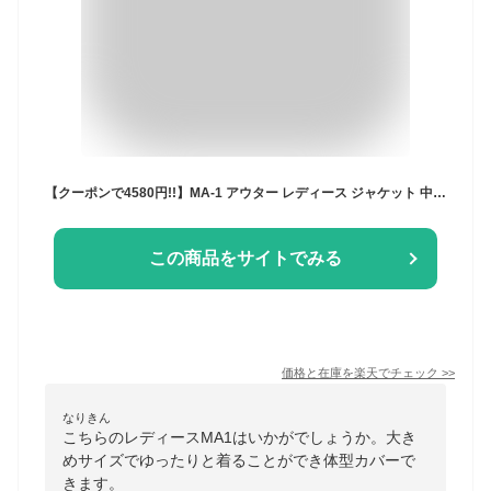
【クーポンで4580円!!】MA-1 アウター レディース ジャケット 中綿 ジャンパー ボリューム袖 [ ミリタリー 厚手 ma-1 ma1 ブルゾン 大きいサイズ ビッグシルエット モンスター シャーリング ボリューム パフ ルーズシルエット ブラック カーキ ベージュ ピンク]
この商品をサイトでみる
価格と在庫を
楽天
でチェック
>>
なりきん
こちらのレディースMA1はいかがでしょうか。大き
めサイズでゆったりと着ることができ体型カバーで
きます。