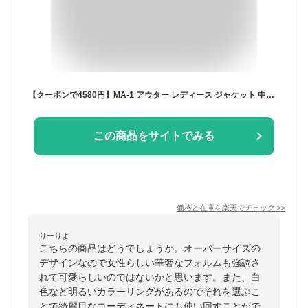
【クーポンで4580円】MA-1 アウター レディース ジャケット 中綿 ジャンパー ミリタリー [MA-1風アウター ミリタリーテイスト 厚手 ma-1 ma1 ブルゾン ビッグ ビッグシルエット シャーリング ボリューム ルーズシルエット アメカジ ブラック カーキ ベージュ s m l ]
この商品をサイトでみる
価格と在庫を
楽天
でチェック
>>
りーりよ
こちらの商品はどうでしょうか。オーバーサイズの
デザインなので女性らしい華奢なフォルムも強調さ
れて可愛らしいのではないかと思います。また、白
色など明るいカラーリングがあるのでそれを選ぶこ
とで綺麗目なコーディネートにも使い回すことがで