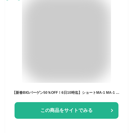
【新春BIGバーゲン50％OFF！6日10時迄】ショートMA-1 MA-1 レディース アウター・メール便不可(返品・キャンセル・交換不可)
この商品をサイトでみる