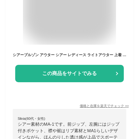
シアーブルゾン アウター シアー レディース ライトアウター 上着 羽織り 長袖 ショート丈 きれいめ ジャケット 軽量 スタジャン ミリタリー 洗える ma1 30代 40代 50代 ママ 母 薄手 トップス 紫外線対策 uv対策 おしゃれ ジャンパー 透け感 ジップアップ
この商品をサイトでみる
価格と在庫を
楽天
でチェック
>>
Silvia(60代・女性)
シアー素材のMA-1です。前ジップ、左腕にはジップ
付きポケット、襟や裾はリブ素材とMA1らしいデザ
インながら、ほんのりした透け感が上品でスポーテ