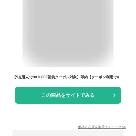
【5点選んで80％OFF福袋クーポン対象】即納【クーポン利用で4280円】MA-1 ジャケット ボリューム袖 袖くしゅ シャーリング オーバーサイズ アウター レディース ボリュームMA1 MA1 エムエーワン【os206-566】【即納：1-5営業日】宅込
この商品をサイトでみる
価格と在庫を
楽天
でチェック
>>