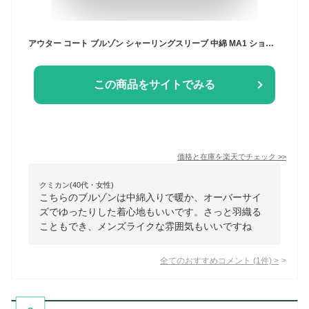
アウター コート ブルゾン シャーリングスリーブ 中綿 MA1 ショートブルゾン [K1345] レディース 20代 30代 40代 中綿 ハイネック リブ 羽織り シャーリング ロングスリーブ ミリタリー カーキ トレンド メンズライク カジュアル オーバーサイズ
この商品をサイトでみる
価格と在庫を
楽天
でチェック
>>
クミカン(40代・女性)
こちらのブルゾンは中綿入りで暖か、オーバーサイ
ズでゆったりした着心地もいいです。さっと羽織る
こともでき、メンズライクな雰囲気もいいですね
全てのおすすめコメント
(
1
件)
>