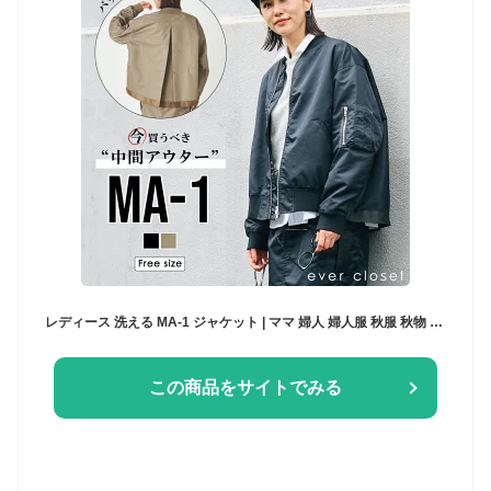
レディース 洗える MA-1 ジャケット | ママ 婦人 婦人服 秋服 秋物 MA1 長袖 薄手 中綿無し 上着 ブルゾン ジャケット アウター ライトアウター 軽量アウター ジャンパー ナイロン 薄手 羽織 軽量 撥水 はっ水 体型カバー 前開き ミリタリー 洗濯OK 24AW 243145034
この商品をサイトでみる