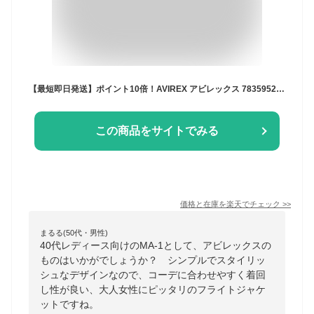
【最短即日発送】ポイント10倍！AVIREX アビレックス 7835952607 レディース COMMERCIAL MA-1フライトジャケット【クーポン対象外】【7832952601】【T】｜ミリタリージャケット アウター ブルゾン ブランド おしゃれ エムエーワン MA1 大きいサイズ 無地
この商品をサイトでみる
価格と在庫を
楽天
でチェック
>>
まるる(50代・男性)
40代レディース向けのMA-1として、アビレックスの
ものはいかがでしょうか？ シンプルでスタイリッ
シュなデザインなので、コーデに合わせやすく着回
し性が良い、大人女性にピッタリのフライトジャケ
ットですね。