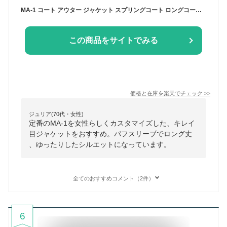
MA-1 コート アウター ジャケット スプリングコート ロングコート レディース ロング 大きいサイズ 軽量 冬 秋 暖かい ショート ダウンベスト 秋服 ロング丈 オールコート ノーカラー ブランド パフスリーブ 体型カバー 細見せ 大人 きれいめ 無地
この商品をサイトでみる
価格と在庫を
楽天
でチェック
>>
ジュリア(70代・女性)
定番のMA-1を女性らしくカスタマイズした、キレイ
目ジャケットをおすすめ。パフスリーブでロング丈
、ゆったりしたシルエットになっています。
全てのおすすめコメント（2件）
6