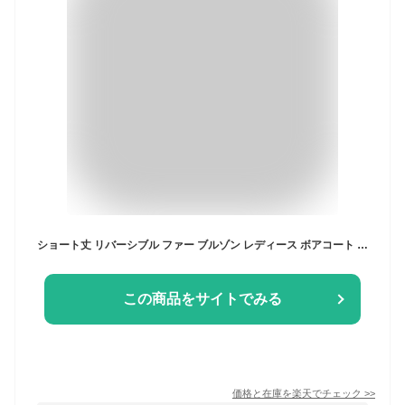
ショート丈 リバーシブル ファー ブルゾン レディース ボアコート ファーベスト ファーコート ブルゾン アウター MA-1 羽織り パーカー 体型カバー ゆったり ジップ 2way 起毛 フード フーディ きれいめ カジュアル 秋服 冬服 あったか 暖か 防寒 秋冬 春 秋 冬
この商品をサイトでみる
価格と在庫を
楽天
でチェック
>>