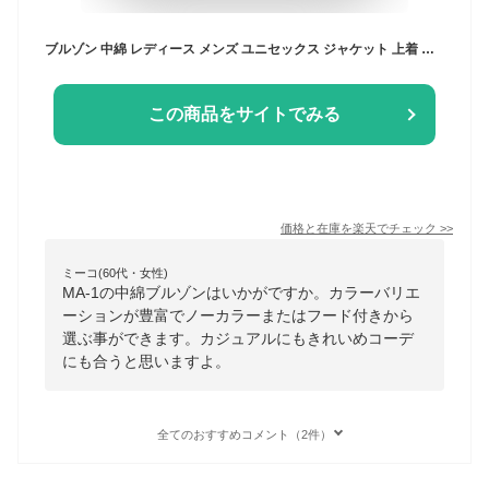
ブルゾン 中綿 レディース メンズ ユニセックス ジャケット 上着 羽織 羽織り MA-1 MA1 長袖 長そで ノーカラー ツイル 軽い ポケット 防風 大きいサイズ ゆったり 春秋 MA-1 ミリタリー フード
この商品をサイトでみる
価格と在庫を
楽天
でチェック
>>
ミーコ(60代・女性)
MA-1の中綿ブルゾンはいかがですか。カラーバリエ
ーションが豊富でノーカラーまたはフード付きから
選ぶ事ができます。カジュアルにもきれいめコーデ
にも合うと思いますよ。
全てのおすすめコメント（2件）