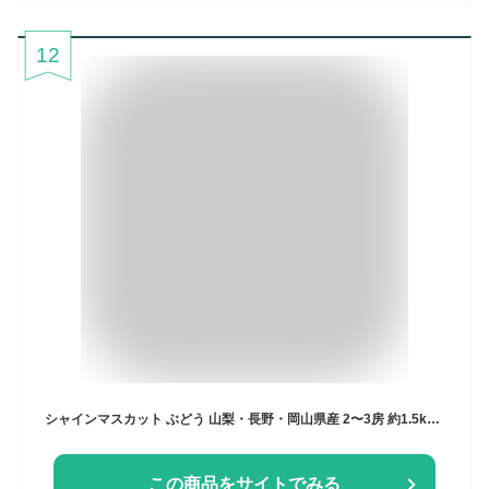
12
シャインマスカット ぶどう 山梨・長野・岡山県産 2〜3房 約1.5kg 種なし 大房 秀品 化粧箱入り 贈答品 TVでも話題の大粒ブドウ 葡萄
この商品をサイトでみる