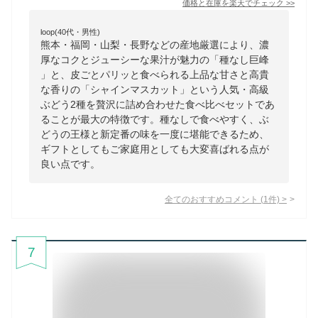
価格と在庫を
楽天
でチェック
>>
loop(40代・男性)
熊本・福岡・山梨・長野などの産地厳選により、濃
厚なコクとジューシーな果汁が魅力の「種なし巨峰
」と、皮ごとパリッと食べられる上品な甘さと高貴
な香りの「シャインマスカット」という人気・高級
ぶどう2種を贅沢に詰め合わせた食べ比べセットであ
ることが最大の特徴です。種なしで食べやすく、ぶ
どうの王様と新定番の味を一度に堪能できるため、
ギフトとしてもご家庭用としても大変喜ばれる点が
良い点です。
全てのおすすめコメント
(
1
件)
>
7