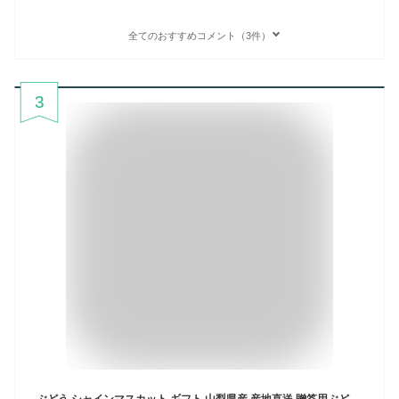
全てのおすすめコメント（3件）
3
ぶどう シャインマスカット ギフト 山梨県産 産地直送 贈答用ぶどう 送料無料※一部地域を除く【お中元 敬老の日 ギフト プレゼント 贈り物 フルーツ 果物 ブドウ 葡萄 内祝 お誕生日プレゼント 御礼 御祝 残暑緒見舞い 御供】