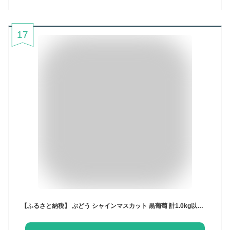
17
【ふるさと納税】 ぶどう シャインマスカット 黒葡萄 計1.0kg以上 2房入り 果物 マスカット 巨峰 ピオーネ 甲斐の黒まる ブラックビート 食べ比べ セット フルーツ 2025年発送 期間限定 数量限定 8月 9月 10月 発送 新鮮 くだもの ブドウ 山梨 甲州市 （IS） 【B-474】