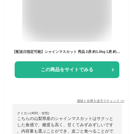
【配送日指定可能】シャインマスカット 秀品 2房 約1.0kg 1房 約500g 大房 送料無料 産地厳選 長野 山梨 福岡 香川 ぶどう 葡萄 ギフト フルーツ 贈答品 のし対応 果物 高級 皮ごと食べれる 選べる内容量 御見舞い 御歳暮 セール
この商品をサイトでみる
価格と在庫を
楽天
でチェック
>>
クミカン(40代・女性)
こちらの山梨県産のシャインマスカットはサクッと
した食感で、糖度も高く、甘くてみずみずしいです
。内容量も選ぶことができ、皮ごと食べることがで