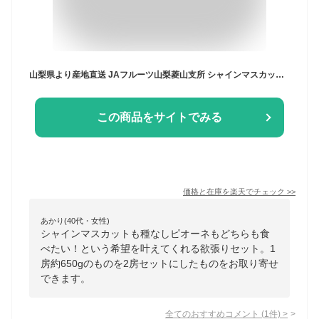
山梨県より産地直送 JAフルーツ山梨菱山支所 シャインマスカット＆種なしピオーネ 最高級等級心づくし 約1.3キロ(650g×各1房) 送料無料 葡萄 ぶどう クール便
この商品をサイトでみる
価格と在庫を
楽天
でチェック
>>
あかり(40代・女性)
シャインマスカットも種なしピオーネもどちらも食
べたい！という希望を叶えてくれる欲張りセット。1
房約650gのものを2房セットにしたものをお取り寄せ
できます。
全てのおすすめコメント
(
1
件)
>