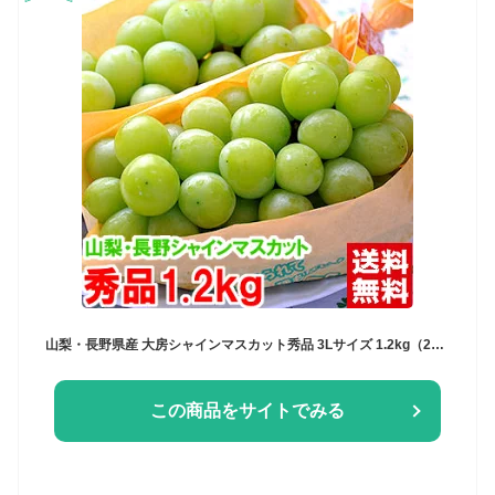
山梨・長野県産 大房シャインマスカット秀品 3Lサイズ 1.2kg（2房入り）グルメ大賞「ブドウ部門」通算4度受賞!!北海道、沖縄、一部離島は別途1,000円
この商品をサイトでみる