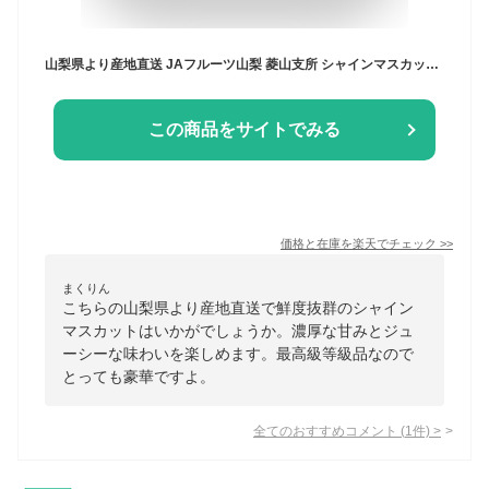
山梨県より産地直送 JAフルーツ山梨 菱山支所 シャインマスカット 最高級等級 心づくし 計約1.3キロ(650g×2房) 送料無料 葡萄 ぶどう ブドウ クール便
この商品をサイトでみる
価格と在庫を
楽天
でチェック
>>
まくりん
こちらの山梨県より産地直送で鮮度抜群のシャイン
マスカットはいかがでしょうか。濃厚な甘みとジュ
ーシーな味わいを楽しめます。最高級等級品なので
とっても豪華ですよ。
全てのおすすめコメント
(
1
件)
>