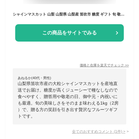
シャインマスカット 山梨 山梨県 山梨産 笛吹市 糖度 ギフト 旬 敬老の日 贈答用 贈答 プレゼント 大粒 1kg 1キロ 2房 甲府 種なし フルーツ 果物 シャイン マスカット 産地直送 ぶどう 送料無料 楽天 お取り寄せ 御中元 内祝い 【順次 発送中】
この商品をサイトでみる
価格と在庫を
楽天
でチェック
>>
あねるか(40代・男性)
山梨県笛吹市産の大粒シャインマスカットを産地直
送でお届け。糖度が高くジューシーで種なしなので
食べやすく、贈答用や敬老の日、御中元・内祝いに
も最適。旬の美味しさをそのまま味わえる1kg（2房
）で、贈る方の笑顔を引き出す贅沢なフルーツギフ
トです。
全てのおすすめコメント
(
1
件)
>