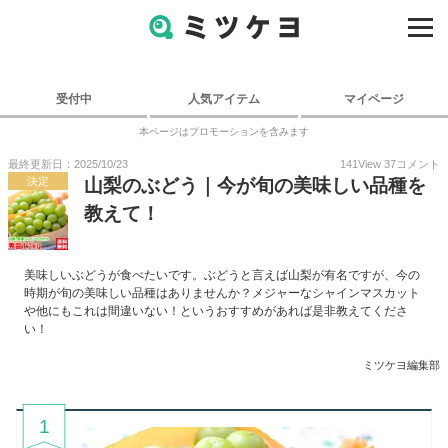
受付中
人気アイテム
マイページ
本ページはプロモーションを含みます
最終更新日：2025/10/23
141
View
37
コメント
決定
山梨のぶどう｜今が旬の美味しい品種を
教えて！
美味しいぶどうが食べたいです。ぶどうと言えば山梨が有名ですが、今の
時期が旬の美味しい品種はありませんか？メジャーなシャインマスカット
や他にもこれは間違いない！というおすすめがあれば是非教えてくださ
い！
ミツケヨ編集部
1