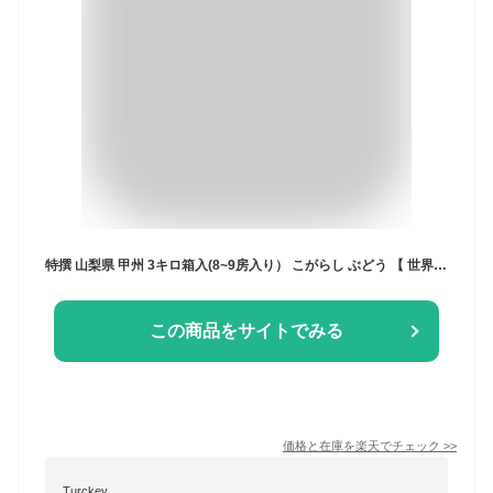
特撰 山梨県 甲州 3キロ箱入(8~9房入り） こがらし ぶどう 【 世界農業遺産認定 】【 YUM NOSH 】【 産地直送 】【 ギフト 】【 素朴な味 】【 飽きない 】【 山梨の代表品種 】【 ご当地 】【 おすすめ 】【 9月下旬頃より 発送 】
この商品をサイトでみる
価格と在庫を
楽天
でチェック
>>
Turckey