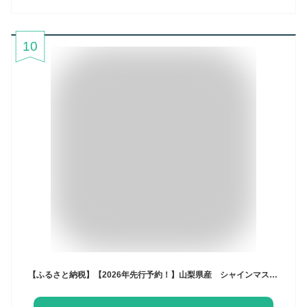
10
【ふるさと納税】【2026年先行予約！】山梨県産 シャインマスカット 選べる500g以上 ～3.0kg ||【厳選】 送料無料 山梨 ぶどう シャイン やまなし 新鮮 農家直送 都留市 種なしブドウ マスカット 【冷蔵】