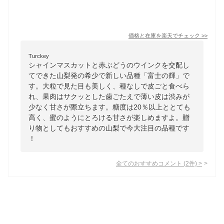
価格と在庫を
楽天
でチェック
>>
Turckey
シャインマスカットと赤ぶどうのウインクを交配し
てできた山梨発の希少で新しい品種「富士の輝」で
す。大粒で見た目も美しく、種なしで皮ごと食べら
れ、果肉はサクッとした歯ごたえで薄い皮は渋みが
少なく甘さが際立ちます。糖度は20％以上ととても
高く、蜜のようにとろける甘さが楽しめますよ。贈
り物としてもおすすめの山梨で今大注目の品種です
！
全てのおすすめコメント
(
2
件)
>