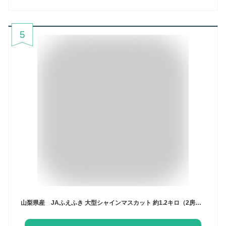
5
山梨県産 JAふえふき 大型シャインマスカット 約1.2キロ（2房）送料無料 ぶどう ブドウ 種なしぶどう ギフト 贈り物 クール便発送