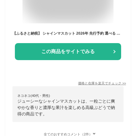
【ふるさと納税】 シャインマスカット 2026年 先行予約 選べる 内容量 約1kg 約1.1kg 約1.2kg 8月 9月 10月 発送 約1kg～約3kg 2～6房 果物 スイートエメラルド 期間限定 山梨 甲州市 葡萄 ぶどう フルーツ 山梨県 甲州市 社員マスカット （UD）
この商品をサイトでみる
価格と在庫を
楽天
でチェック
>>
ネコネコ(40代・男性)
ジューシーなシャインマスカットは、一粒ごとに爽
やかな香りと濃厚な果汁を楽しめる高級ぶどうで納
得の商品です。
全てのおすすめコメント（2件）