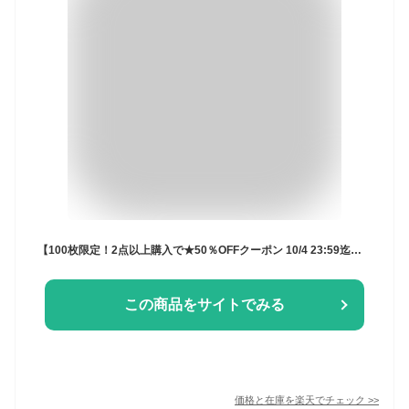
【100枚限定！2点以上購入で★50％OFFクーポン 10/4 23:59迄】2重ガーゼ おくるみ ガーゼ 新生児 出産準備 ダブルガーゼ ガーゼケット 退院 ギフト 速乾 通気性 春 夏 秋 冬 出産祝い 入眠しやすい コットン ベビー 赤ちゃん ベビーグッズ ブランケット バスタオル
この商品をサイトでみる
価格と在庫を
楽天
でチェック
>>