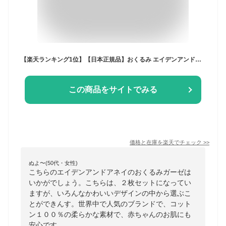
【楽天ランキング1位】【日本正規品】おくるみ エイデンアンドアネイ aden＋anais モスリンラップ 2枚セット おくるみガーゼ コットン ガーゼ スワドル ベビー 赤ちゃん ギフト 出産祝い 春夏 夏 やわらか おしゃれ かわいい 男の子 女の子
この商品をサイトでみる
価格と在庫を
楽天
でチェック
>>
ぬよ〜(50代・女性)
こちらのエイデンアンドアネイのおくるみガーゼは
いかがでしょう。こちらは、２枚セットになってい
ますが、いろんなかわいいデザインの中から選ぶこ
とができんす。世界中で人気のブランドで、コット
ン１００％の柔らかな素材で、赤ちゃんのお肌にも
安心です。