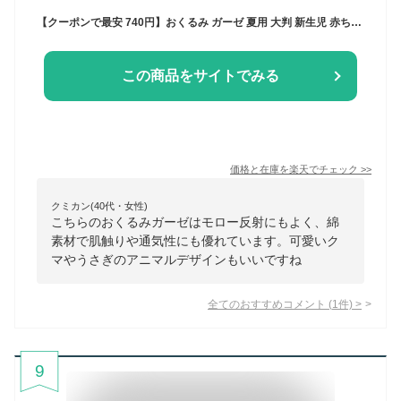
【クーポンで最安 740円】おくるみ ガーゼ 夏用 大判 新生児 赤ちゃん 退院 通年 モロー反射 ガーゼケット ベビー お昼寝ケット 速乾 通気性 綿 コットン ブランケット くま うさぎ おしゃれ かわいい 出産準備 退院用 女の子 男の子 ギフト プレゼント
この商品をサイトでみる
価格と在庫を
楽天
でチェック
>>
クミカン(40代・女性)
こちらのおくるみガーゼはモロー反射にもよく、綿
素材で肌触りや通気性にも優れています。可愛いク
マやうさぎのアニマルデザインもいいですね
全てのおすすめコメント
(
1
件)
>
9