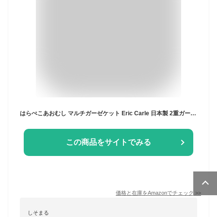
はらぺこあおむし マルチガーゼケット Eric Carle 日本製 2重ガーゼ おくるみ スワドル 授乳ケープ ひざ掛け 100×100cm (フルーツ)
この商品をサイトでみる
価格と在庫を
Amazon
でチェック
>>
しそまる