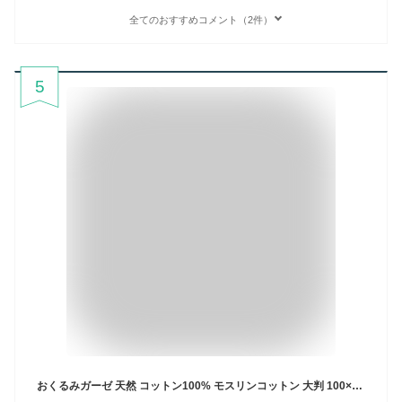
全てのおすすめコメント（2件）
5
おくるみガーゼ 天然 コットン100% モスリンコットン 大判 100×100cm 吸水性 通気性 軽量 正方形 ベビー 赤ちゃん ガーゼ バスタオル 新生児 おくるみ タオル ブランケット 湯上がり 湯上り お風呂上り 沐浴 ガーゼタオル タオルケット 幼児 乳児 ガーゼバスタオル コットン