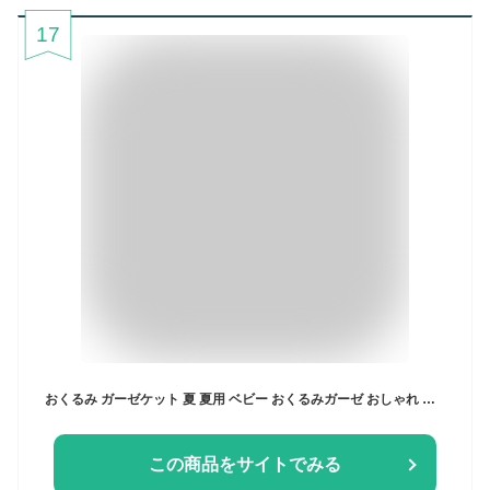
17
おくるみ ガーゼケット 夏 夏用 ベビー おくるみガーゼ おしゃれ 退院 ガーゼ ガーゼおくるみ 赤ちゃん ブランケット 可愛い お昼寝 タオルケット 通年 プレゼント シングル 新生児 出産準備 退院用 綿100% コットン
この商品をサイトでみる