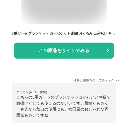
3重ガーゼ ブランケット ガーゼケット 刺繍 おくるみ 出産祝い ギフト 男の子 女の子 退院 赤ちゃん ベビー 春 夏 秋 夏用 韓国イブル さくらんぼ 月 星 くま 恐竜 りぼん 70×90 ナチュラル ひざ掛け
この商品をサイトでみる
価格と在庫を
楽天
でチェック
>>
クミカン(40代・女性)
こちらの3重ガーゼのブランケットはかわいい刺繍で
膝掛けとしても使えるのがいいです。肌触りも良く
、春先から秋口の使用にも。韓国風のおしゃれな雰
囲気も良いですね