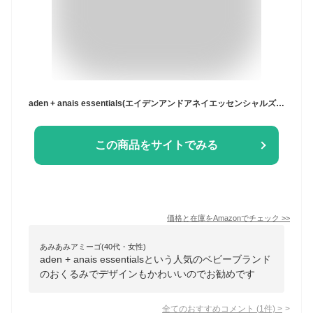
aden + anais essentials(エイデンアンドアネイエッセンシャルズ) おくるみ ディズニーフレンズ 2枚セット 112×112cm モスリンコットン スワドル 新生児 夜泣き対策 出産祝い SWADAEDESWC20031DI
この商品をサイトでみる
価格と在庫を
Amazon
でチェック
>>
あみあみアミーゴ(40代・女性)
aden + anais essentialsという人気のベビーブランド
のおくるみでデザインもかわいいのでお勧めです
全てのおすすめコメント
(
1
件)
>