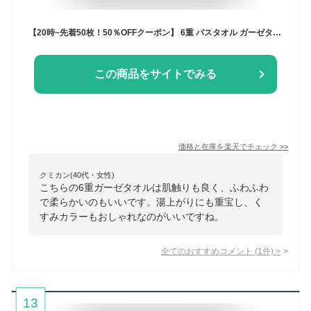
【20時~先着50枚！50％OFFクーポン】 6重 バスタオル ガーゼタオル ガーゼ タオル 赤ちゃん 湯上がり おくるみ くすみカラー 単品 ベビー 新生児 赤ちゃん イブル 正方形 ふわふわ やわらか くすみカラー かわいい お祝い
この商品をサイトでみる
価格と在庫を
楽天
でチェック
>>
クミカン(40代・女性)
こちらの6重ガーゼタオルは肌触りも良く、ふわふわ
で柔らかいのもいいです。湯上がりにも重宝し、く
すみカラーもおしゃれなのがいいですね。
全てのおすすめコメント
(
1
件)
>
13