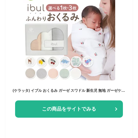
(ケラッタ) イブル おくるみ ガーゼ スワドル 新生児 無地 ガーゼケット 退院 ギフト モロー反射 2重ガーゼ 速乾 通気性 春 夏 秋 アフガン 出産祝い 夜泣き対策に 通年使える 120×120cm
この商品をサイトでみる