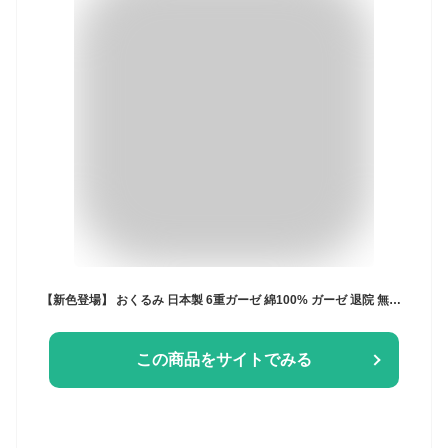
【新色登場】 おくるみ 日本製 6重ガーゼ 綿100% ガーゼ 退院 無地 オールシーズン uniimbaby ベージュ グレー ピンク オフホワイト ホワイト 刺繍 37363 [M便 1/1] おくるみならCOYOLI
この商品をサイトでみる