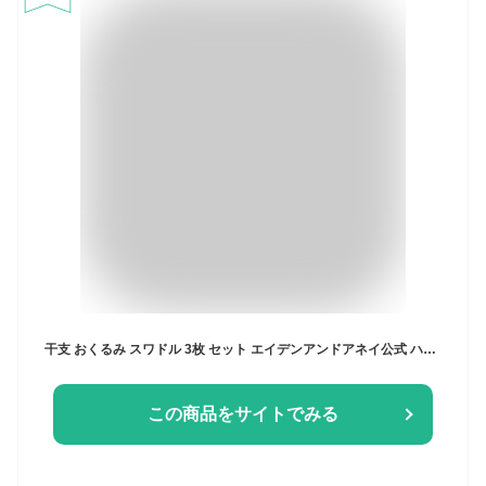
干支 おくるみ スワドル 3枚 セット エイデンアンドアネイ公式 ハッピーバースイヤーコレクション モスリン コットン 100% ガーゼ 夜泣き 対策 モロー反射 赤ちゃん ベビー 新生児 春 夏 秋 冬 退院 aden+anais 120×120cm BOX入り 巳 へび 寅 トラ
この商品をサイトでみる