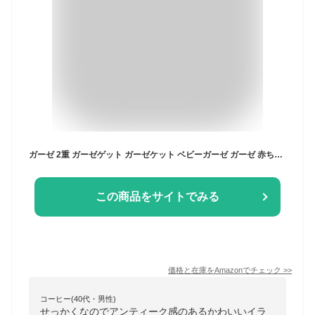
ガーゼ 2重 ガーゼゲット ガーゼケット ベビーガーゼ ガーゼ 赤ちゃん 新生児 おくるみ コットン 夏用 ブランケット バスタオル タオル おくるみガーゼ ベビー 大判 涼しい 薄手 綿100% 退院 ギフト 100 130 (わくわくアニマルパーク)
この商品をサイトでみる
価格と在庫を
Amazon
でチェック
>>
コーヒー(40代・男性)
せっかくなのでアンティーク感のあるかわいいイラ