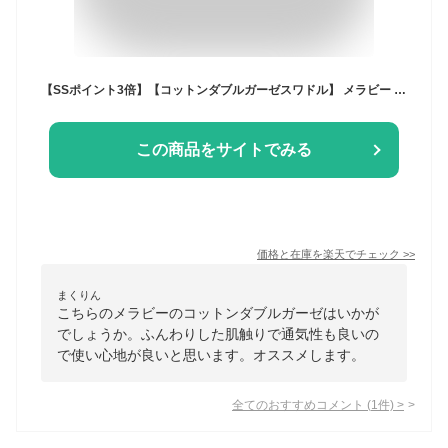
【SSポイント3倍】【コットンダブルガーゼスワドル】 メラビー mela-B ブランケット おくるみ コットン100％ 100×100cm 綿 花柄 ピコレース おしゃれ かわい
この商品をサイトでみる
価格と在庫を
楽天
でチェック
>>
まくりん
こちらのメラビーのコットンダブルガーゼはいかが
でしょうか。ふんわりした肌触りで通気性も良いの
で使い心地が良いと思います。オススメします。
全てのおすすめコメント
(
1
件)
>