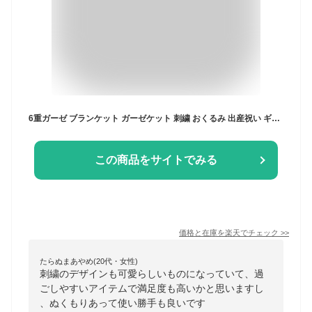
6重ガーゼ ブランケット ガーゼケット 刺繍 おくるみ 出産祝い ギフト 男の子 女の子 退院 赤ちゃん ベビー 春 夏 秋 冬 オールシーズン 韓国イブル さくらんぼ 月 星 くま 恐竜 りぼん 70×90 ナチュラル ひざ掛け
この商品をサイトでみる
価格と在庫を
楽天
でチェック
>>
たらぬまあやめ(20代・女性)
刺繍のデザインも可愛らしいものになっていて、過
ごしやすいアイテムで満足度も高いかと思いますし
、ぬくもりあって使い勝手も良いです