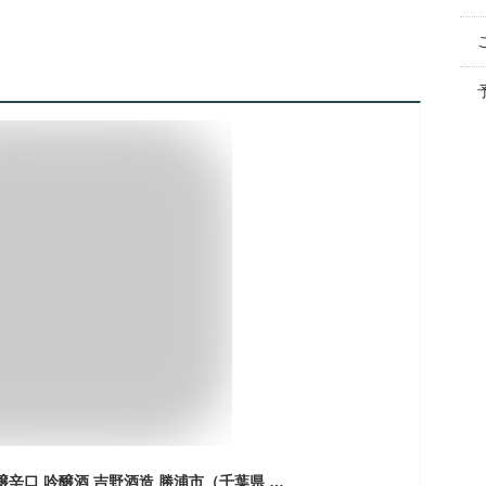
【日本酒】腰古井 吟醸辛口 吟醸酒 吉野酒造 勝浦市（千葉県 お酒 お中元 御中元 夏ギフト グルメ プレゼント お土産 贈答用 誕生日 送料無料）