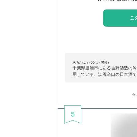
こ
あろかふぇ(50代・男性)
千葉県勝浦市にある吉野酒造の吟
用している、淡麗辛口の日本酒で
全
5