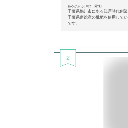
あろかふぇ(50代・男性)
千葉県鴨川市にある江戸時代創業
千葉県房総産の枇杷を使用してい
です。
2