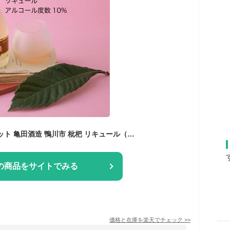
びわ酒 300ml×5本セット 亀田酒造 鴨川市 枇杷 リキュール（千葉県 お歳暮 御歳暮 お酒 グルメ プレゼント お土産 贈答用 誕生日 送料無料）
の商品をサイトでみる
価格と在庫を
楽天
でチェック
>>