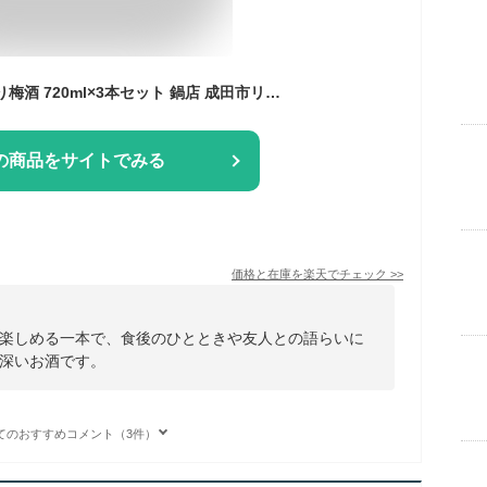
【梅酒】仁勇 こだわり梅酒 720ml×3本セット 鍋店 成田市リキュール（千葉県 お酒 お中元 御中元 夏ギフト グルメ プレゼント お土産 贈答用 誕生日 送料無料）
の商品をサイトでみる
価格と在庫を
楽天
でチェック
>>
楽しめる一本で、食後のひとときや友人との語らいに
深いお酒です。
てのおすすめコメント（3件）