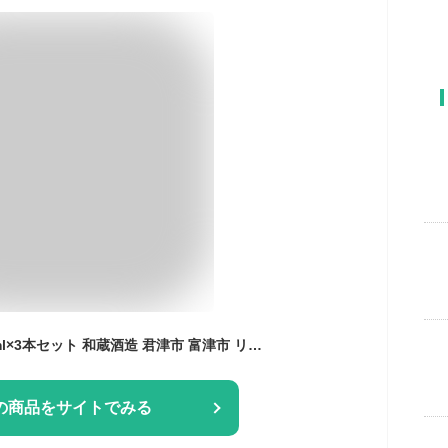
和蔵マンゴー酒 720ml×3本セット 和蔵酒造 君津市 富津市 リキュール（千葉県 お歳暮 御歳暮 お酒 グルメ プレゼント お土産 贈答用 誕生日 送料無料）
の商品をサイトでみる