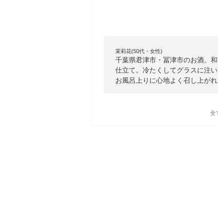
茉莉花(50代・女性)
千葉県君津市・冨津市のお酒。和
仕立て。冷たくしてグラスに注い
お風呂上りに心地よく召し上がれ
全