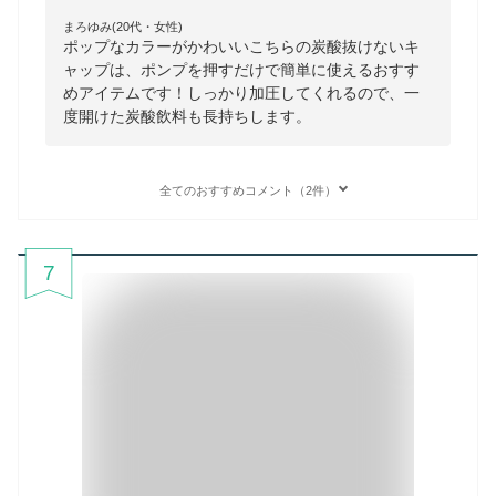
まろゆみ(20代・女性)
ポップなカラーがかわいいこちらの炭酸抜けないキ
ャップは、ポンプを押すだけで簡単に使えるおすす
めアイテムです！しっかり加圧してくれるので、一
度開けた炭酸飲料も長持ちします。
全てのおすすめコメント（2件）
7