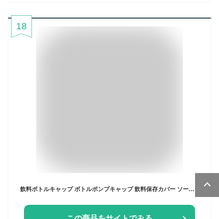
18
飲料ボトルキャップ ボトルポンプキャップ 飲料保存カバー ソーダキャップ ソーダボトルの蓋 炭酸 ポンプ & 注ぐ 炭酸 ビール BPAフリー 再利用可能 飲料ボトルのキャップ 漏れ防止炭酸飲料カバー ソーダキャップ キッチン用品 酒 バー用品
この商品をサイトでみる