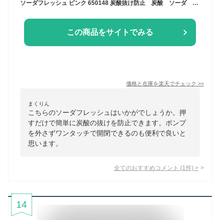
ソーダフレッシュ ピンク 650148 炭酸抜け防止 炭酸 ソーダ ペットボトル キャップ ワンタッチ 便利グッズ 簡単
この商品をサイトでみる
価格と在庫を
楽天
でチェック
>>
まくりん
こちらのソーダフレッシュはいかがでしょうか。押
すだけで簡単に炭酸の抜けを防止できます。ポンプ
を外さずワンタッチで開閉できるのも便利で良いと
思います。
全てのおすすめコメント
(
1
件)
>
14