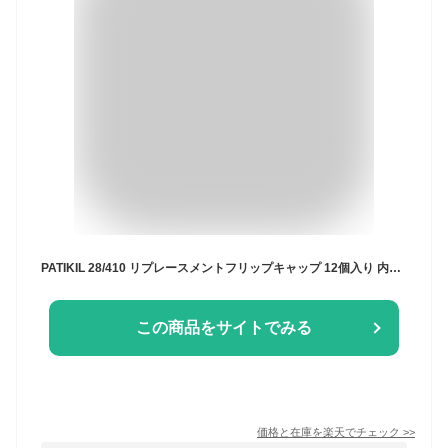
PATIKIL 28/410 リプレースメントフリップキャップ 12個入り 内径1.1" プラスチック再利用可能なボトル 蓋 ペイントディスペンシングスク イーズシャンプードリンクボトル用 ホワイト
この商品をサイトでみる
価格と在庫を
楽天
でチェック
>>