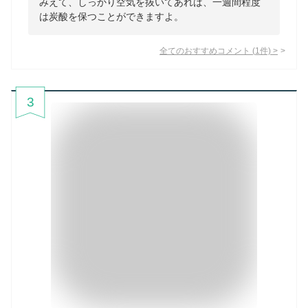
みえて、しっかり空気を抜いてあれば、一週間程度
は炭酸を保つことができますよ。
全てのおすすめコメント
(
1
件)
>
3