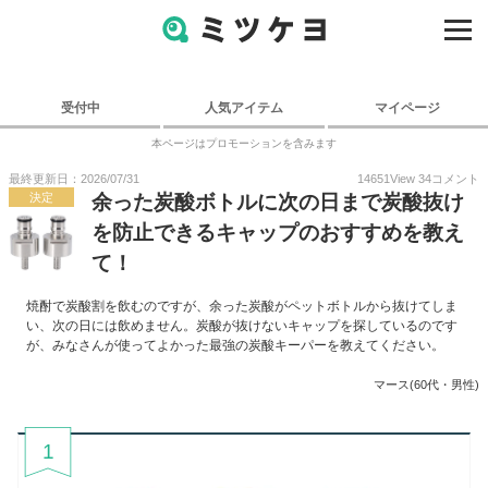
受付中
人気アイテム
マイページ
本ページはプロモーションを含みます
最終更新日：2026/07/31
14651
View
34
コメント
決定
余った炭酸ボトルに次の日まで炭酸抜け
を防止できるキャップのおすすめを教え
て！
焼酎で炭酸割を飲むのですが、余った炭酸がペットボトルから抜けてしま
い、次の日には飲めません。炭酸が抜けないキャップを探しているのです
が、みなさんが使ってよかった最強の炭酸キーパーを教えてください。
マース(60代・男性)
1