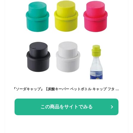
『ソーダキャップ』【炭酸キーパー ペットボトル キャップ フタ 蓋 ふた シリコン 炭酸抜け防止】
この商品をサイトでみる