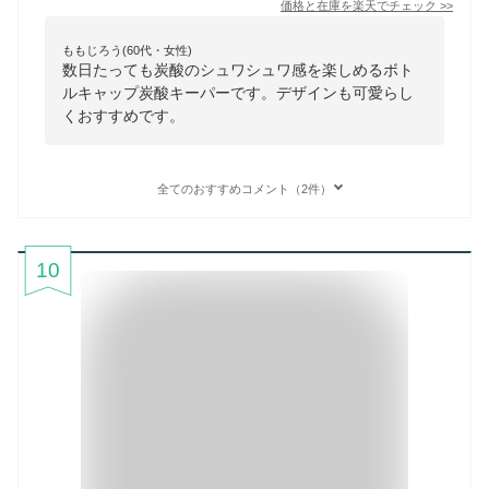
価格と在庫を
楽天
でチェック
>>
ももじろう(60代・女性)
数日たっても炭酸のシュワシュワ感を楽しめるボト
ルキャップ炭酸キーパーです。デザインも可愛らし
くおすすめです。
全てのおすすめコメント（2件）
10