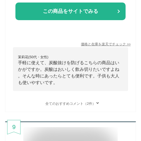
この商品をサイトでみる
価格と在庫を
楽天
でチェック
>>
茉莉花(50代・女性)
手軽に使えて、炭酸抜けを防げるこちらの商品はい
かがですか。炭酸はおいしく飲み切りたいですよね
。そんな時にあったらとても便利です。子供も大人
も使いやすいです。
全てのおすすめコメント（2件）
9