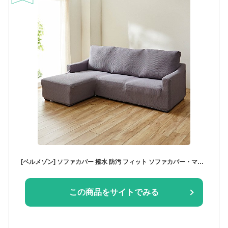
[ベルメゾン] ソファカバー 撥水 防汚 フィット ソファカバー・マルチカバー ライトグレー カウチソファー右用（肘掛けあり）
この商品をサイトでみる