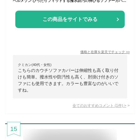
ベルメゾン ぴったりフィットする撥水防汚の伸びるソファーカバー 「 アイボリー ベージュ グリーン ブラウン ライトグレー 」◆ カウチソファー右用（肘掛けあり） カウチソファー左用（肘掛けあり） ◆(タイプ)◇ ソファー ソファ カバー 汚れ 防止 リビング フィット ◇
この商品をサイトでみる
価格と在庫を
楽天
でチェック
>>
クミカン(40代・女性)
こちらのカウチソファカバーは伸縮性も高く取り付
けも簡単。撥水性や防汚性も高く、肘掛け付きのソ
ファにも使用できます。カラーも豊富なのがいいで
すね。
全てのおすすめコメント
(
1
件)
>
15