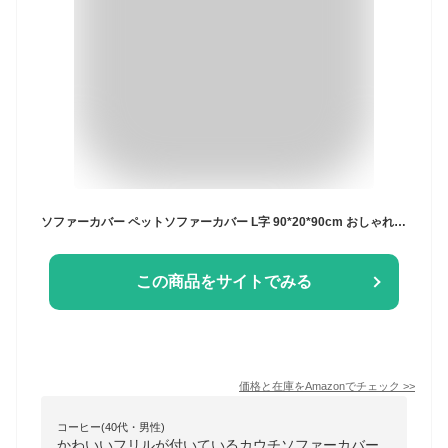
ソファーカバー ペットソファーカバー L字 90*20*90cm おしゃれ 柔らかい 滑り止め マルチカバー 替えカバー 洗濯OK カラー 1/2/3/4人掛け 北欧風 花柄 傷防止 汚れ防止 フィット ゴージャス エレガント 犬猫対策 肘付き 肘なし 多機能
この商品をサイトでみる
価格と在庫を
Amazon
でチェック
>>
コーヒー(40代・男性)
かわいいフリルが付いているカウチソファーカバー