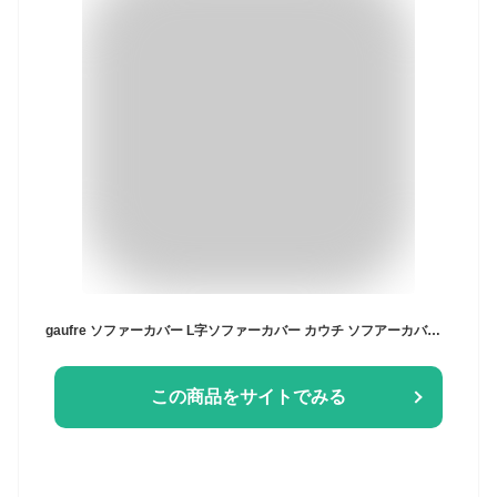
gaufre ソファーカバー L字ソファーカバー カウチ ソフアーカバー 3人 肘付き かけるだけ 2人掛け 3人掛け 伸縮素材 ストレッチ 2way生地 ゴーフル ワッフル 有 ソファカバー 高見え 肘かけあり 北欧風 三人 (右用, ダークグリーン【L字 DGN】)
この商品をサイトでみる