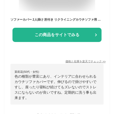
ソファーカバー 2人掛け 肘付き リクライニングカウチソファ用 ウエーブ生地 洗える ウォッシャブル 北欧 おしゃれ 二人掛け 肘あり 肘掛けあり ズレない ストレッチ 伸縮 [ReFit] リ・フィット リクライニングソファ チェア【送料無料】
この商品をサイトでみる
価格と在庫を
楽天
でチェック
>>
茉莉花(50代・女性)
色の種類が豊富にあり、インテリアに合わせられる
カウチソファカバーです。伸びるので掛けやすいで
すし、座ったり寝転び続けてもズレないのでストレ
スにならないのが良いですね。定期的に洗う事も出
来ます。