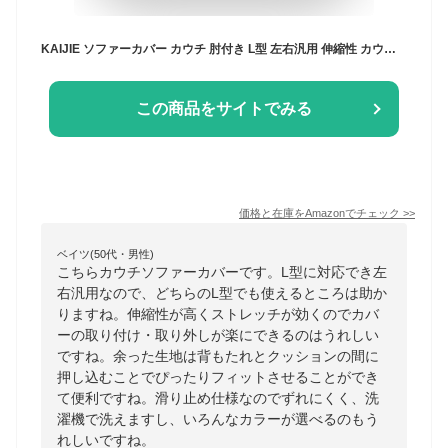
KAIJIE ソファーカバー カウチ 肘付き L型 左右汎用 伸縮性 カウチカバー コーナーカバー ストレッチ フィット ポリエステル厚手ソファーカバー3人掛け+3人掛 ペレットプリントパターン けおしゃれ ソファー全面カバー ディープコーヒー
この商品をサイトでみる
価格と在庫を
Amazon
でチェック
>>
ベイツ(50代・男性)
こちらカウチソファーカバーです。L型に対応でき左
右汎用なので、どちらのL型でも使えるところは助か
りますね。伸縮性が高くストレッチが効くのでカバ
ーの取り付け・取り外しが楽にできるのはうれしい
ですね。余った生地は背もたれとクッションの間に
押し込むことでぴったりフィットさせることができ
て便利ですね。滑り止め仕様なのでずれにくく、洗
濯機で洗えますし、いろんなカラーが選べるのもう
れしいですね。