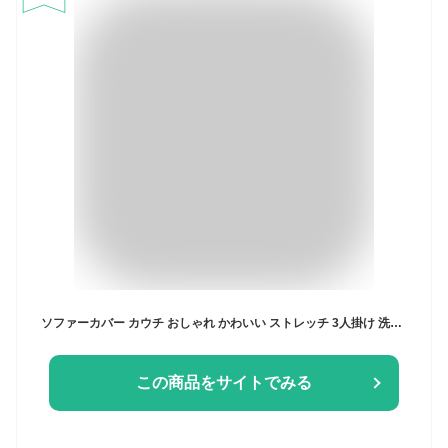
ソファーカバー カウチ おしゃれ かわいい ストレッチ 3人掛け 洗える L型 L字 伸縮 左右 Mサイズ ウェーブ生地 ウェーブ インテリア 洗濯 簡単 高級 丸洗い フィット モダン ソファカバー 北欧 Re・Fit 【送料無料】
この商品をサイトでみる