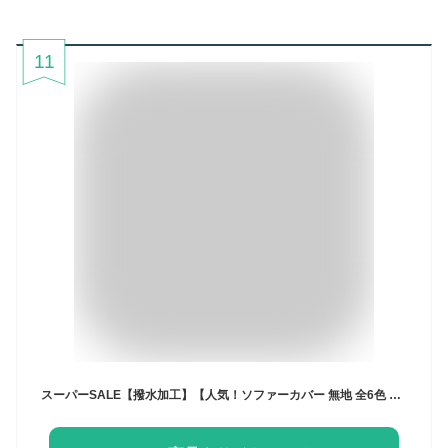
11
スーパーSALE【撥水加工】【人気！ソファーカバー 無地 全6色 ソファーカバー2人掛け 3人掛け 肘あり 一人掛け L字型 カウチソファー ソファーマット 北欧 ソファー シーツ 肘掛け 防塵 保護 清潔簡単 犬 猫 ペット 防水シート 滑り止め 爪とぎ防止 四季適用 洗える 送料無料