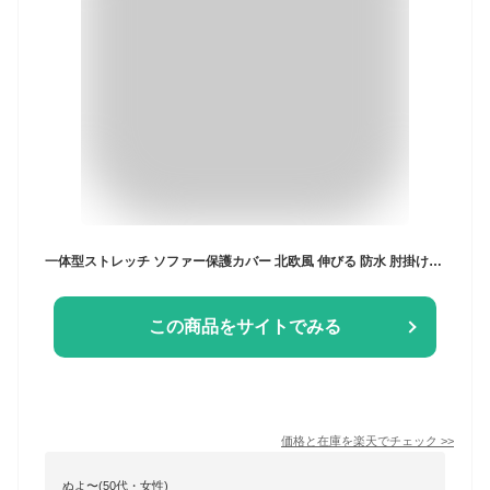
一体型ストレッチ ソファー保護カバー 北欧風 伸びる 防水 肘掛けあり チェック柄 四季通用 ペット用 毛布兼用 滑り止め付き 弾力性 洗濯機対応 カウチソファ カバー お洒落 インテリア 肘付き ストレッチ伸縮タイプ 防塵 通気性良 RaogtCYU
この商品をサイトでみる
価格と在庫を
楽天
でチェック
>>
ぬよ〜(50代・女性)