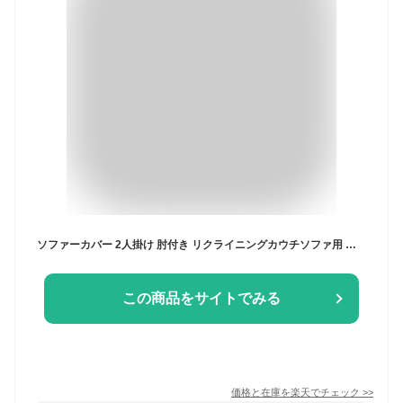
ソファーカバー 2人掛け 肘付き リクライニングカウチソファ用 ウエーブ生地 洗える ウォッシャブル 北欧 おしゃれ 二人掛け 肘あり 肘掛けあり ズレない ストレッチ 伸縮 [ReFit] リ・フィット リクライニングソファ チェア【送料無料】
この商品をサイトでみる
価格と在庫を
楽天
でチェック
>>