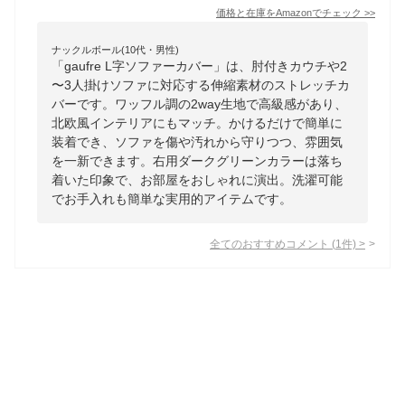
価格と在庫を
Amazon
でチェック
>>
ナックルボール(10代・男性)
「gaufre L字ソファーカバー」は、肘付きカウチや2
〜3人掛けソファに対応する伸縮素材のストレッチカ
バーです。ワッフル調の2way生地で高級感があり、
北欧風インテリアにもマッチ。かけるだけで簡単に
装着でき、ソファを傷や汚れから守りつつ、雰囲気
を一新できます。右用ダークグリーンカラーは落ち
着いた印象で、お部屋をおしゃれに演出。洗濯可能
でお手入れも簡単な実用的アイテムです。
全てのおすすめコメント
(
1
件)
>