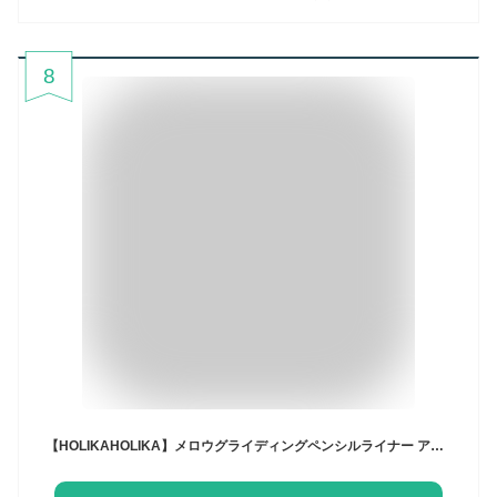
8
【HOLIKAHOLIKA】メロウグライディングペンシルライナー アイライナー アイライン オーバーリップ ペンシル 涙袋 メーカー とろける 描きやすい 滲まない カラーバリエーション シャープナー内蔵 ホリカホリカ 韓国コスメ