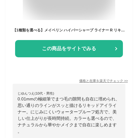
【1種類を選べる】メイベリン ハイパーシャープ ライナー R リキッド アイライナー ウォータープルーフ(0.5g)【メイベリン】
この商品をサイトでみる
価格と在庫を
楽天
でチェック
>>
じゆんつえ(10代・男性)
0.01mmの極細筆でまつ毛の隙間も自在に埋められ、
思い通りのラインがスッと描けるリキッドアイライ
ナー。にじみにくいウォータープルーフ処方で、美
しい仕上がりが長時間持続。カラーも選べるので、
ナチュラルから華やかメイクまで自在に楽しめます
。