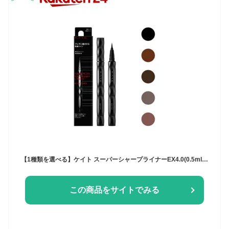
【1種類を選べる】ケイト スーパーシャープライナーEX4.0(0.5ml)【KATE(ケイト)】[KATE ケイト アイライナー ペンシル 極細 細い]
この商品をサイトでみる