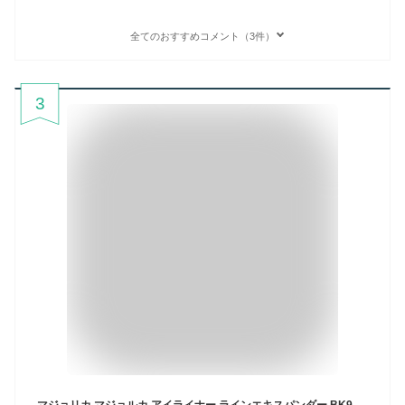
全てのおすすめコメント（3件）
3
マジョリカ マジョルカ アイライナー ラインエキスパンダー BK999 夜の濃度 0.5mL リキッドタイプ こすっても落ちにくい お湯で落とせる 極細 濃密発色 MAJOLICA MAJORCA