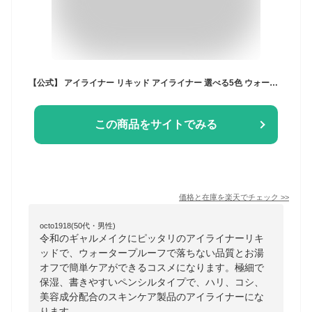
【公式】 アイライナー リキッド アイライナー 選べる5色 ウォータープルーフ お湯 簡単オフ 目もとケア 保湿 極細 消えにくい にじみにくい ペンシル ブラウン ブラック アイライン アイメイク まつ毛 ハリ コシ 美容成分配合 ビューティフル
この商品をサイトでみる
価格と在庫を
楽天
でチェック
>>
octo1918(50代・男性)
令和のギャルメイクにピッタリのアイライナーリキ
ッドで、ウォータープルーフで落ちない品質とお湯
オフで簡単ケアができるコスメになります。極細で
保湿、書きやすいペンシルタイプで、ハリ、コシ、
美容成分配合のスキンケア製品のアイライナーにな
ります。