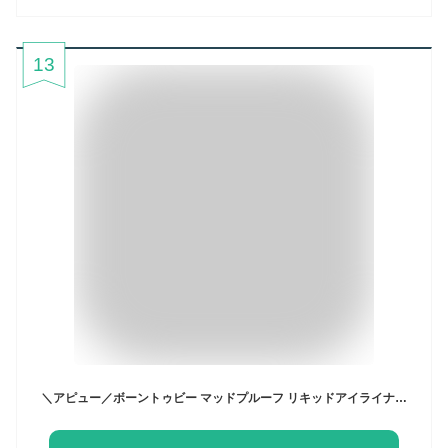
13
＼アピュー／ボーントゥビー マッドプルーフ リキッドアイライナー / アイライン / アイメイク / リキッドアイライナー / ウォータープルーフ / Apieu/ 韓国コスメ / Born to be Mad proof Liquid Liner