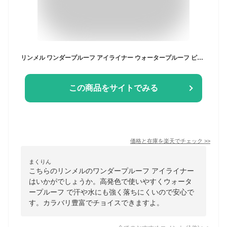
リンメル ワンダープルーフ アイライナー ウォータープルーフ ピュア ブルー ( 05 PURE BLUE ) RIMMEL WONDER'PROOF 24HR WP EYELINER [5yp]春 新生活 お祝い
この商品をサイトでみる
価格と在庫を
楽天
でチェック
>>
まくりん
こちらのリンメルのワンダープルーフ アイライナー
はいかがでしょうか。高発色で使いやすくウォータ
ープルーフ で汗や水にも強く落ちにくいので安心で
す。カラバリ豊富でチョイスできますよ。