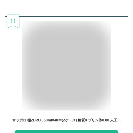
11
サッポロ 極ZERO 350ml×48本(2ケース) 糖質0 プリン体0.00 人工甘味料0 ビール 発泡酒【送料無料※一部地域は除く】