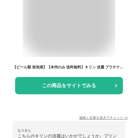
【ビール類 発泡酒】【本州のみ 送料無料】キリン 淡麗 プラチナダブル 糖質0 ゼロ プリン体0 350ml×2ケース/48本《048》『IAS』
この商品をサイトでみる
価格と在庫を
楽天
でチェック
>>
なりきん
こちらのキリンの淡麗はいかがでしょうか。プリン