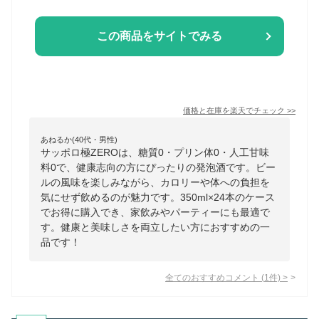
この商品をサイトでみる
価格と在庫を
楽天
でチェック
>>
あねるか(40代・男性)
サッポロ極ZEROは、糖質0・プリン体0・人工甘味
料0で、健康志向の方にぴったりの発泡酒です。ビー
ルの風味を楽しみながら、カロリーや体への負担を
気にせず飲めるのが魅力です。350ml×24本のケース
でお得に購入でき、家飲みやパーティーにも最適で
す。健康と美味しさを両立したい方におすすめの一
品です！
全てのおすすめコメント
(
1
件)
>