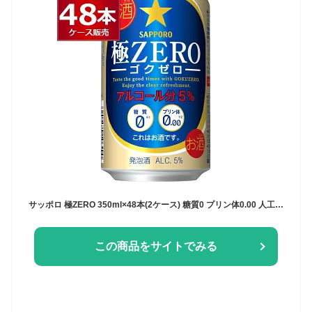
サッポロ 極ZERO 350ml×48本(2ケース) 糖質0 プリン体0.00 人工甘味料0 ビール 発泡酒【送料無料※一部地域は除く】
この商品をサイトでみる