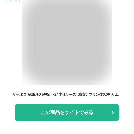
サッポロ 極ZERO 500ml×24本(1ケース) 糖質0 プリン体0.00 人工甘味料0 ビール 発泡酒【送料無料※一部地域は除く】
この商品をサイトでみる