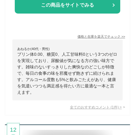
この商品をサイトでみる
価格と在庫を
楽天
でチェック
>>
あねるか(40代・男性)
プリン体0.00、糖質0、人工甘味料0という3つのゼロ
を実現しており、尿酸値が気になる方の強い味方で
す。雑味のないすっきりした爽快なのどごしが特徴
で、毎日の食事の味を邪魔せず飽きずに続けられま
す。アルコール度数も5%と飲みごたえがあり、健康
を気遣いつつも満足感を得たい方に最適な一本と言
えます。
全てのおすすめコメント
(
1
件)
>
12