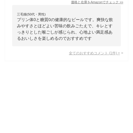
価格と在庫を
Amazon
でチェック
>>
三毛猫(50代・男性)
プリン体0と糖質0の健康的なビールです。爽快な飲
みやすさとほどよい苦味の飲みごたえで、キレとす
っきりとした喉ごしが感じられ、心地よい満足感あ
るおいしさを楽しめるのでおすすめです
全てのおすすめコメント
(
1
件)
>