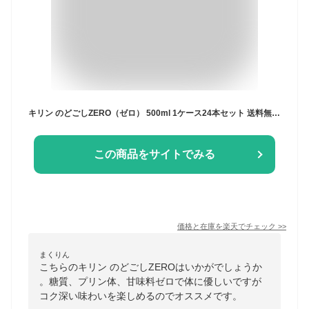
キリン のどごしZERO（ゼロ） 500ml 1ケース24本セット 送料無料 糖質ゼロ プリン体ゼロ 甘味料ゼロ 発泡酒 ビール 缶ビール 缶 麒麟 キリンビール きりん 男性 男 お酒 酒 家飲み 宅飲み 女性 おすすめ まとめ買い ギフト プレゼント 贈り物 お祝い 誕生日 内祝い
この商品をサイトでみる
価格と在庫を
楽天
でチェック
>>
まくりん
こちらのキリン のどごしZEROはいかがでしょうか
。糖質、プリン体、甘味料ゼロで体に優しいですが
コク深い味わいを楽しめるのでオススメです。