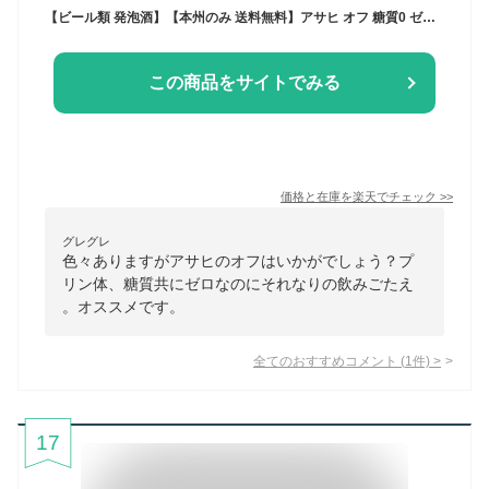
【ビール類 発泡酒】【本州のみ 送料無料】アサヒ オフ 糖質0 ゼロ プリン体0 350ml×1ケース/24本《024》『IAS』
この商品をサイトでみる
価格と在庫を
楽天
でチェック
>>
グレグレ
色々ありますがアサヒのオフはいかがでしょう？プ
リン体、糖質共にゼロなのにそれなりの飲みごたえ
。オススメです。
全てのおすすめコメント
(
1
件)
>
17