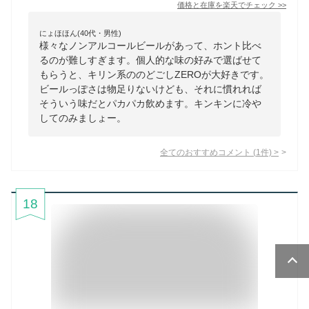
価格と在庫を
楽天
でチェック
>>
にょほほん(40代・男性)
様々なノンアルコールビールがあって、ホント比べ
るのが難しすぎます。個人的な味の好みで選ばせて
もらうと、キリン系ののどごしZEROが大好きです。
ビールっぽさは物足りないけども、それに慣れれば
そういう味だとパカパカ飲めます。キンキンに冷や
してのみましょー。
全てのおすすめコメント
(
1
件)
>
18