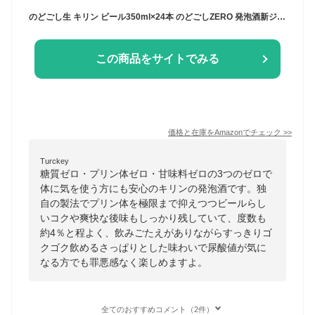
のどごし生 キリン ビール350ml×24本 のどごしZERO 発泡酒新ジャンル 糖質ゼロ プリン体ゼロ
この商品をサイトでみる
価格と在庫を
Amazon
でチェック
>>
Turckey
糖質ゼロ・プリン体ゼロ・甘味料ゼロの3つのゼロで
体に気を使う方にも安心のキリンの発泡酒です。独
自の製法でプリン体を極限まで抑えつつビールらし
いコクや爽快な後味もしっかり残していて、度数も
約4％と程よく、飲みごたえがありながらすっきりゴ
クゴク飲めるさっぱりとした味わいで尿酸値が気に
なる方でも罪悪感なく楽しめますよ。
全てのおすすめコメント（2件）