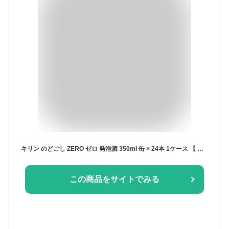
キリン のどごし ZERO ゼロ 発泡酒 350ml 缶 × 24本 1ケース 【 キリンビール 第3のビール プレゼント 贈り物 のし ギフト 包装 対応 糖質ゼロ プリン体ゼロ 甘味料ゼロ 】
この商品をサイトでみる