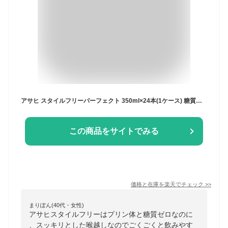
アサヒ スタイルフリーパーフェクト 350ml×24本(1ケース) 糖質ゼロ プリン体ゼロ 人工甘味料ゼロ 着色料ゼロ 発泡酒 ビール類 アサヒビール【送料無料※一部地域は除く】
この商品をサイトでみる
価格と在庫を
楽天
でチェック
>>
まりぽん(40代・女性)
アサヒスタイルフリーはプリン体と糖質ゼロなのに
、スッキリとした喉越しなのでごくごくと飲みやす