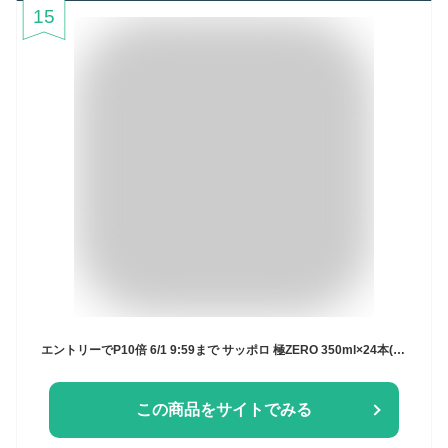
15
エントリーでP10倍 6/1 9:59まで サッポロ 極ZERO 350ml×24本(1ケース) 糖質0 プリン体0.00 人工甘味料0 ビール 発泡酒【送料無料※一部地域は除く】
この商品をサイトでみる