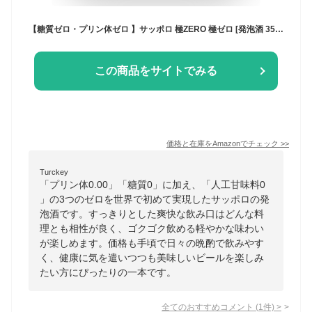
【糖質ゼロ・プリン体ゼロ 】サッポロ 極ZERO 極ゼロ [発泡酒 350ml×24本]
この商品をサイトでみる
価格と在庫を
Amazon
でチェック
>>
Turckey
「プリン体0.00」「糖質0」に加え、「人工甘味料0
」の3つのゼロを世界で初めて実現したサッポロの発
泡酒です。すっきりとした爽快な飲み口はどんな料
理とも相性が良く、ゴクゴク飲める軽やかな味わい
が楽しめます。価格も手頃で日々の晩酌で飲みやす
く、健康に気を遣いつつも美味しいビールを楽しみ
たい方にぴったりの一本です。
全てのおすすめコメント
(
1
件)
>