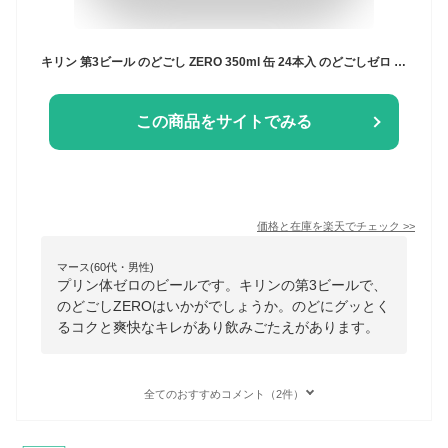
キリン 第3ビール のどごし ZERO 350ml 缶 24本入 のどごしゼロ 新ジャンル 缶ビール 糖質 プリン体 ゼロ 【2ケースまで同梱可】
この商品をサイトでみる
価格と在庫を
楽天
でチェック
>>
マース(60代・男性)
プリン体ゼロのビールです。キリンの第3ビールで、
のどごしZEROはいかがでしょうか。のどにグッとく
るコクと爽快なキレがあり飲みごたえがあります。
全てのおすすめコメント（2件）