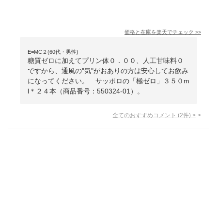
価格と在庫を
楽天
でチェック
>>
E=MC２(60代・男性)
糖質ゼロに加えてプリン体０．００、人工甘味料０
ですから、通風の"気"がおありの方は安心してお飲み
になってください。 サッポロの「極ゼロ」３５０m
l＊２４本（商品番号：550324-01）。
全てのおすすめコメント
(
2
件)
>