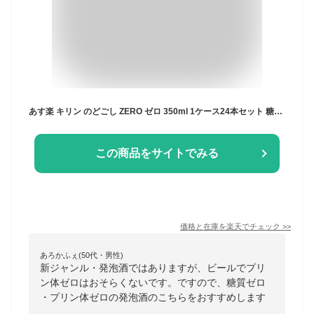
あす楽 キリン のどごし ZERO ゼロ 350ml 1ケース24本セット 糖質ゼロ プリン体ゼロ 甘味料ゼロ 発泡酒 ビール 缶ビール 缶 麒麟 キリンビール きりん 男性 男 お酒 酒 家飲み 宅飲み 女性 女 おすすめ ギフト プレゼント 贈り物 お祝い 誕生日 内祝い お返し
この商品をサイトでみる
価格と在庫を
楽天
でチェック
>>
あろかふぇ(50代・男性)
新ジャンル・発泡酒ではありますが、ビールでプリ
ン体ゼロはおそらくないです。ですので、糖質ゼロ
・プリン体ゼロの発泡酒のこちらをおすすめします
。