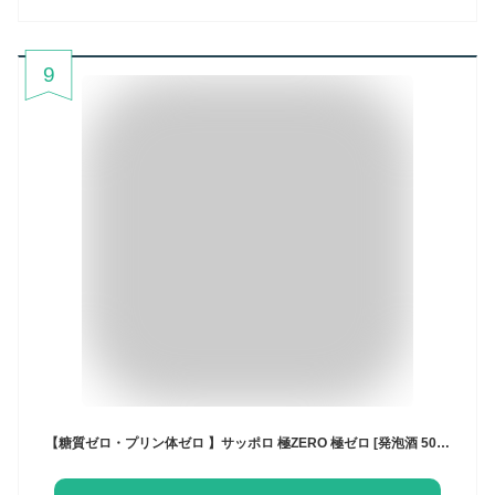
9
【糖質ゼロ・プリン体ゼロ 】サッポロ 極ZERO 極ゼロ [発泡酒 500ml×24本]