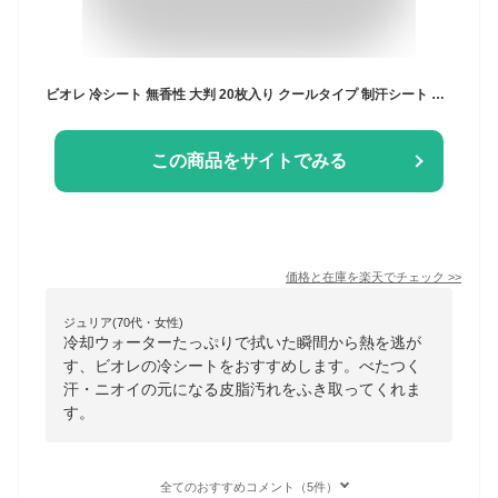
ビオレ 冷シート 無香性 大判 20枚入り クールタイプ 制汗シート ひやシート 汗拭きシート レディース ヒアルロン酸 冷却シート えーじーでお24 シート ag スプレー 汗拭きシート 無香料 汗取りシート 洗顔ペーパー デオドラントシート
この商品をサイトでみる
価格と在庫を
楽天
でチェック
>>
ジュリア(70代・女性)
冷却ウォーターたっぷりで拭いた瞬間から熱を逃が
す、ビオレの冷シートをおすすめします。べたつく
汗・ニオイの元になる皮脂汚れをふき取ってくれま
す。
全てのおすすめコメント（5件）