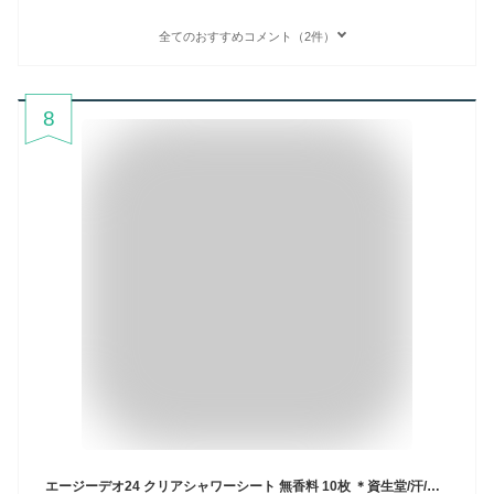
全てのおすすめコメント（2件）
8
エージーデオ24 クリアシャワーシート 無香料 10枚 ＊資生堂/汗/ストレス臭/ニオイ菌まで拭き消す！ベタつかず/さらさら肌持続/Agデオ24 制汗シート ボディシート デオドラントシート 汗拭きシート