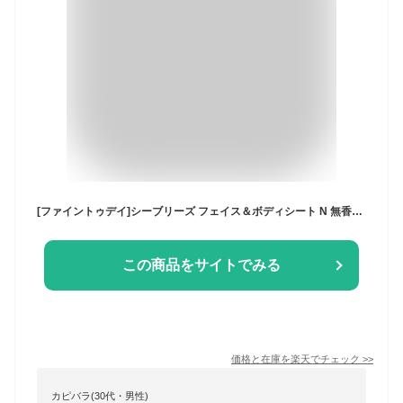
[ファイントゥデイ]シーブリーズ フェイス＆ボディシート N 無香料 30枚入(冷感 さらさら 汗ケア 汗拭きシート)
この商品をサイトでみる
価格と在庫を
楽天
でチェック
>>
カピバラ(30代・男性)