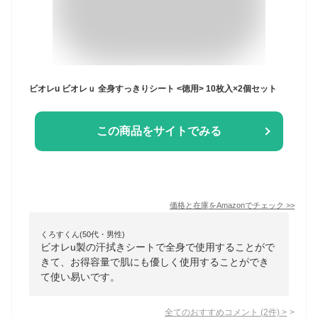
ビオレu ビオレｕ 全身すっきりシート <徳用> 10枚入×2個セット
この商品をサイトでみる
価格と在庫を
Amazon
でチェック
>>
くろすくん(50代・男性)
ビオレu製の汗拭きシートで全身で使用することがで
きて、お得容量で肌にも優しく使用することができ
て使い易いです。
全てのおすすめコメント
(
2
件)
>