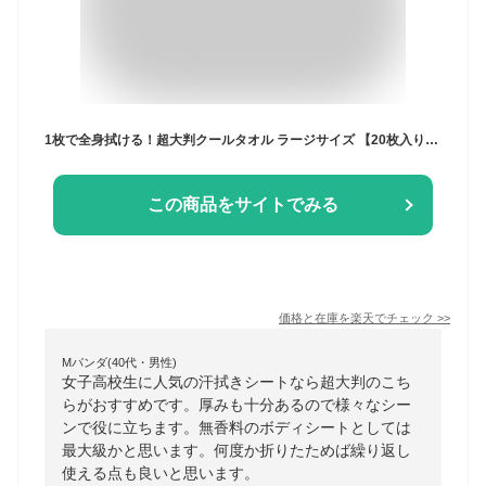
1枚で全身拭ける！超大判クールタオル ラージサイズ 【20枚入り】 ボディシート 冷感 冷たい ひんやり 汗ふきシート 汗拭きシート 無香料 冷却シート 全身用 涼しい 暑さ対策 熱中症対策 スポーツ 運動 ジム 部活 真夏 メンズ レディース 大きい 最強 2409ss
この商品をサイトでみる
価格と在庫を
楽天
でチェック
>>
Mパンダ(40代・男性)
女子高校生に人気の汗拭きシートなら超大判のこち
らがおすすめです。厚みも十分あるので様々なシー
ンで役に立ちます。無香料のボディシートとしては
最大級かと思います。何度か折りたためば繰り返し
使える点も良いと思います。