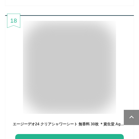
18
エージーデオ24 クリアシャワーシート 無香料 30枚 ＊資生堂 Agデオ24 制汗シート ボディシート デオドラントシート 汗拭きシート