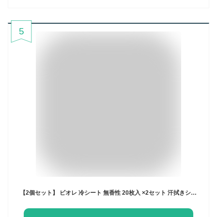
5
【2個セット】 ビオレ 冷シート 無香性 20枚入 ×2セット 汗拭きシート 大判シート デオドラント 厚手 冷却 皮脂汚れ ニオイ 天然コットン 肌にやさしい ヒアルロン酸 全身 旅行 biore 花王 おすすめ まとめ買い