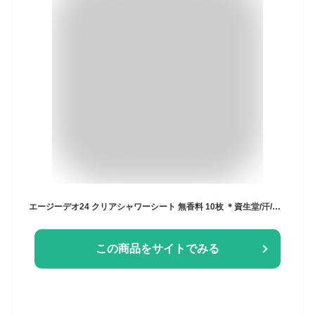
エージーデオ24 クリアシャワーシート 無香料 10枚 ＊資生堂/汗/ストレス臭/ニオイ菌まで拭き消す！ベタつかず/さらさら肌持続/Agデオ24 制汗シート ボディシート デオドラントシート 汗拭きシート
この商品をサイトでみる