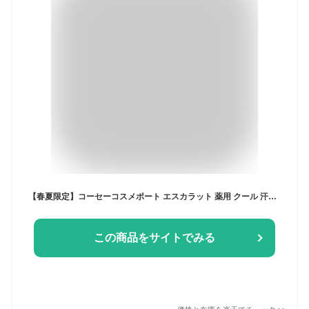
【春夏限定】コーセーコスメポート エスカラット 薬用 クール 汗ふきシート 20枚入 -4℃極寒 無香料 大判 医薬部外品（4971710394252）※無くなり次第終了
この商品をサイトでみる