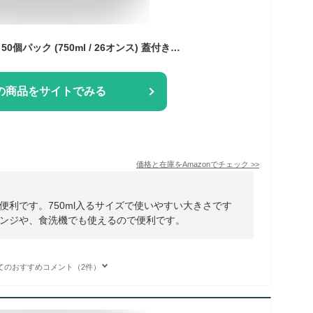
AIFUSI 食事準備容器 50個パック (750ml / 26オンス) 蓋付き食品保存容器 使い捨て弁当箱 再利用可能なプラスチックランチボックス キッチンフードテイクアウトボックス 電子レンジ/食器洗い機/冷凍庫対応
の商品をサイトでみる
価格と在庫を
Amazon
でチェック
>>
便利です。750ml入るサイズで使いやすい大きさです
ンジや、食洗機でも使えるので便利です。
てのおすすめコメント（2件）