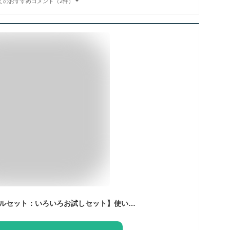
てのおすすめコメント（2件）
ポイント3倍【サンプルセット：いろいろお試しセット】使い捨て 弁当箱 レンジ ランチボックス 使い捨て スープカップ 電子レンジ 冷凍 テイクアウト 容器 おしゃれ フードパック パルプモールド バガス 使い捨て容器 紙 お弁当箱 業務用 弁当容器 レンジ対応 エコ