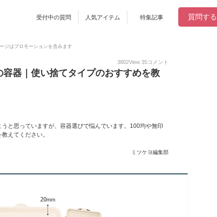
質問する
受付中の質問
人気アイテム
特集記事
ージはプロモーションを含みます
3802
View
35
コメント
の容器｜使い捨てタイプのおすすめを教
うと思っていますが、容器選びで悩んでいます。100均や無印
を教えてください。
ミツケヨ編集部