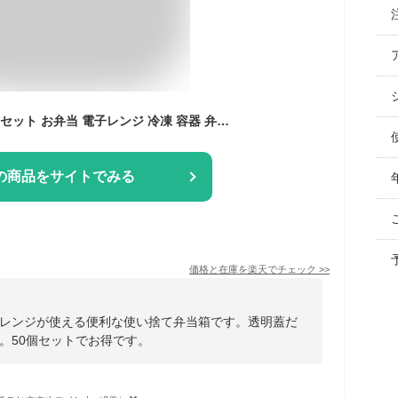
使い捨て 弁当箱 50個セット お弁当 電子レンジ 冷凍 容器 弁当箱 透明蓋 お弁当 容器 フードパック テイクアウト おしゃれ クラフト紙 紙容器 紙バック 丼容器 弁当 弁当容器 食品容器 宅配 持ち帰り 業務用 使い捨て弁当箱 お弁当パック ランチボックス
の商品をサイトでみる
価格と在庫を
楽天
でチェック
>>
レンジが使える便利な使い捨て弁当箱です。透明蓋だ
。50個セットでお得です。