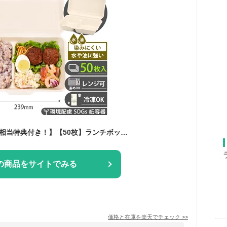
【レビューで2,780円相当特典付き！】【50枚】ランチボックス 1000ml 仕切り付き バガス製 使い捨て弁当箱 レンジ・冷凍対応 エコ紙容器 スタイリッシュ テイクアウト フードパック 業務用 イベント 祭り カフェ用
の商品をサイトでみる
価格と在庫を
楽天
でチェック
>>