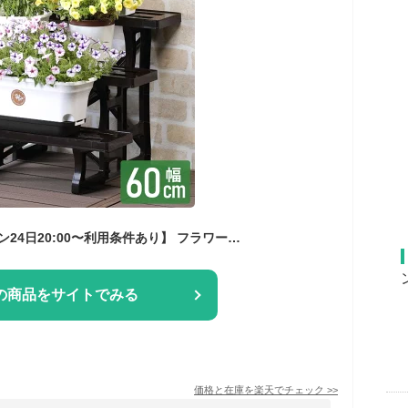
【最大7%OFFクーポン24日20:00〜利用条件あり】 フラワースタンド プランタースタンド 屋外 3段 幅60cm 600 花台 ガーデニング ガーデンラック フラワーラック プランターラック 鉢 観葉植物 置き台 室内 MA-2203 日本製
の商品をサイトでみる
価格と在庫を
楽天
でチェック
>>