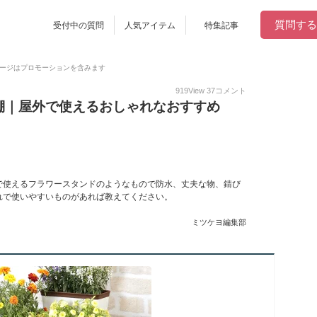
質問する
受付中の質問
人気アイテム
特集記事
ージはプロモーションを含みます
919
View
37
コメント
棚｜屋外で使えるおしゃれなおすすめ
で使えるフラワースタンドのようなもので防水、丈夫な物、錆び
れで使いやすいものがあれば教えてください。
ミツケヨ編集部