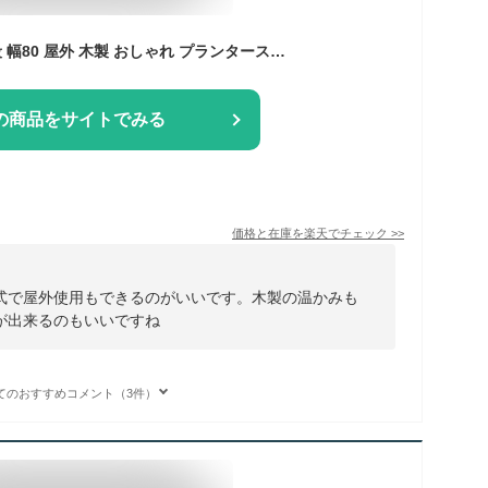
フラワースタンド 2段 幅80 屋外 木製 おしゃれ プランタースタンド フラワーラック ガーデニング 棚 ベンチ 北欧 シンプル 庭 ベランダ テラス 屋内 2wayフラワースタンド BLUME(ブルーム) 2段タイプ
の商品をサイトでみる
価格と在庫を
楽天
でチェック
>>
式で屋外使用もできるのがいいです。木製の温かみも
が出来るのもいいですね
てのおすすめコメント（3件）