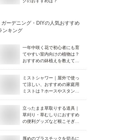
グのおすすめは？
ガーデニング・DIY
の人気おすすめ
ランキング
一年中咲く花で初心者にも育
てやすい室内向けの植物は？
おすすめの鉢植えを教えてく
ださい。
ミストシャワー｜屋外で使っ
て涼しい、おすすめの家庭用
ミストは？ホースやスタンド
など人気のものを教えてくだ
さい。
立ったまま草取りする道具｜
草刈り・草むしりにおすすめ
の便利グッズなど根こそぎ処
理できるものを教えてくださ
い。
厚めのプラスチックを切るに