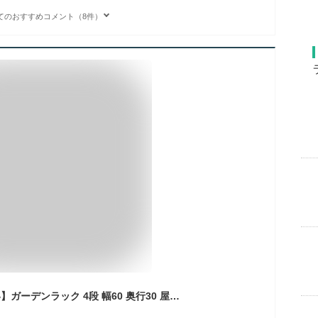
てのおすすめコメント（8件）
【屋外OK サビに強い】ガーデンラック 4段 幅60 奥行30 屋外使用 スチールラック スリム 防錆 防サビ フラワースタンド プランターラック エクステリアラック アウトドア 園芸 鉢置き 観葉植物 収納 棚 バルコニー ベランダ 植物棚 GR6012BD-4