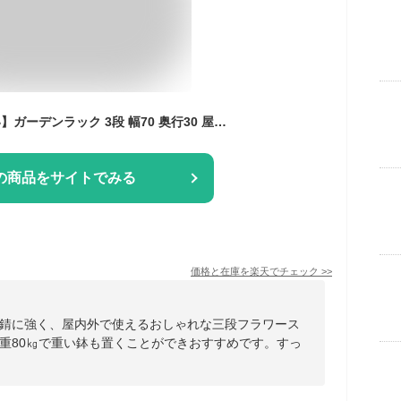
【屋外OK サビに強い】ガーデンラック 3段 幅70 奥行30 屋外使用 スチールラック スリム 防錆 防サビ フラワースタンド プランターラック エクステリア 園芸 鉢置き 観葉植物 収納 棚 ベランダ ブラック 高さ90 省スペース 植物棚 ルミナス GR7090BD-3
の商品をサイトでみる
価格と在庫を
楽天
でチェック
>>
錆に強く、屋内外で使えるおしゃれな三段フラワース
重80㎏で重い鉢も置くことができおすすめです。すっ