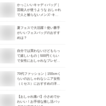
かっこいいキャディバッグ｜
芸能人が使うような おしゃれ
で人と被らないメンズ･キャ
ディーバッグのおすすめをご
紹介ください。
夏フェスで大活躍！使い勝手
がいいフェスバッグのおすす
めは？
自分では買わないけどもらっ
て嬉しいもの｜500円くらい
で女性におしゃれなプレゼン
トをするなら。おすすめを教
えてください。
70代ファッション｜150cmく
らいのおしゃれなシニア女性
（ミセス）におすすめの洋服
ブランドがあれば教えてくだ
さい。
【おしゃれ痛バ】小さめでか
わいい！お手頃な推し活バッ