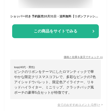
ショッパー付き 予約販売10月31日・送料無料【リボンファッション】JILL STUART(ジルスチュアート)リボンファッションショー コレクション クリスマスコフレ ホリデーギフト 2025クリスマスプレゼント
この商品をサイトでみる
価格と在庫を
楽天
でチェック
>>
loop(40代・男性)
ピンクのリボンをテーマにしたロマンティックで華
やかな限定クリスマスコフレで、多彩なピンクの7色
アイシャドウパレット、限定色アイライナー、リキ
ッドハイライター、ミニリップ、クラッチバッグ風
ポーチの豪華5点セットが特徴です。
全てのおすすめコメント
(
1
件)
>