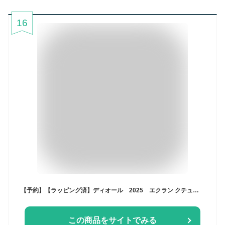
16
【予約】【ラッピング済】ディオール 2025 エクラン クチュール マルチユース パレット Circus of Dreams 10月10日より順次発送 2025クリスマスコフレ ホリデーコレクション ギフト プレゼント クリスマス 彼女 家族
この商品をサイトでみる