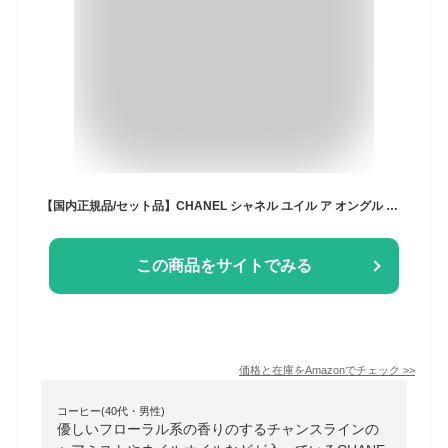
【国内正規品/セット品】CHANEL シャネル ユイル ア オングル ネイルオイル ＋ チャンス オータンドゥル ヘアミスト コフレ 2025 ギフト ギフトセット プレゼント ショッパー付き ギフトBOX付 (CHANEL チャーム アトマイザーセット)
この商品をサイトでみる
価格と在庫を
Amazon
でチェック
>>
コーヒー(40代・男性)
優しいフローラル系の香りのするチャンスラインの