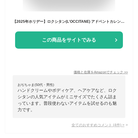
【2025年ホリデー】ロクシタン(L'OCCITANE) アドベントカレンダー 誕生日 プレゼント ギフト 女性 男性 人気 クリスマス ホリデー コフレ
この商品をサイトでみる
価格と在庫を
Amazon
でチェック
>>
おぢちゃま(50代・男性)
ハンドクリームやボディケア、ヘアケアなど、ロク
シタンの人気アイテムがミニサイズでたくさん詰ま
っています。普段使わないアイテムを試せるのも魅
力です。
全てのおすすめコメント
(
4
件)
>