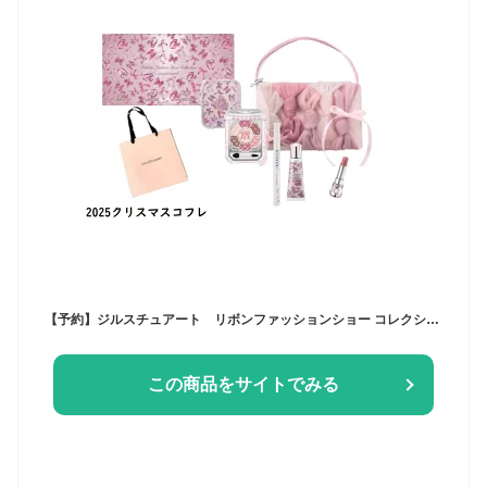
【予約】ジルスチュアート リボンファッションショー コレクション 2025クリスマスコフレ 10月31日より順次発送 【ショッパー付き】 ギフト プレゼント 彼女 家族 クリスマス
この商品をサイトでみる