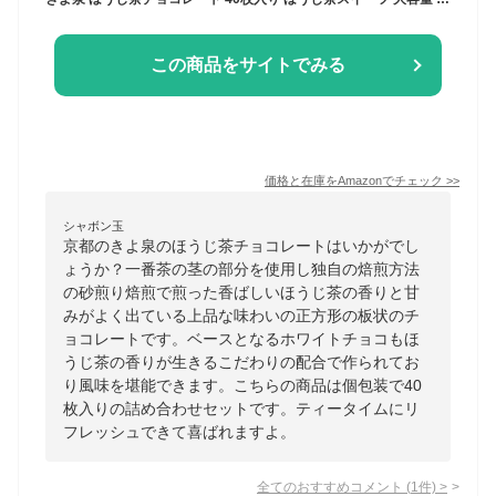
この商品をサイトでみる
価格と在庫を
Amazon
でチェック
>>
シャボン玉
京都のきよ泉のほうじ茶チョコレートはいかがでし
ょうか？一番茶の茎の部分を使用し独自の焙煎方法
の砂煎り焙煎で煎った香ばしいほうじ茶の香りと甘
みがよく出ている上品な味わいの正方形の板状のチ
ョコレートです。ベースとなるホワイトチョコもほ
うじ茶の香りが生きるこだわりの配合で作られてお
り風味を堪能できます。こちらの商品は個包装で40
枚入りの詰め合わせセットです。ティータイムにリ
フレッシュできて喜ばれますよ。
全てのおすすめコメント
(
1
件)
>