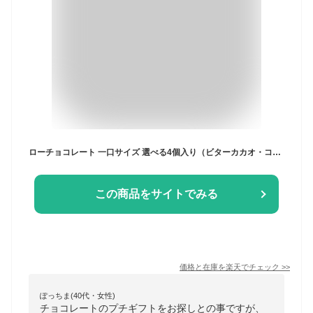
ローチョコレート 一口サイズ 選べる4個入り（ビターカカオ・コズミックブラック・シトラス＆ゴジベリー・抹茶ラテ・ソルトレモン）プティリス【ローカカオ/オーガニック/スーパーフード】【お土産/手土産/プレゼント/ギフトに！贈り物】【送料無料】
この商品をサイトでみる
価格と在庫を
楽天
でチェック
>>
ぽっちま(40代・女性)
チョコレートのプチギフトをお探しとの事ですが、