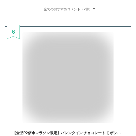
全てのおすすめコメント（2件）
6
【全品P2倍◆マラソン限定】バレンタイン チョコレート【 ボンボンショコラ 12個入 】 公式 サダハルアオキ チョコ おしゃれ 高級 ギフト プレゼント 人気 ご褒美 洋菓子 有名 sadaharu aoki スイーツ