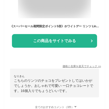
《スーパーセール期間限定ポイント5倍》ホワイトデー リンツ Lindt チョコレート リンドール テイスティングセット 16個入｜ギフト 可愛い スイーツ お菓子 おしゃれ 個包装 小分け リンツチョコ 誕生日 手土産 お礼 お返し 家族 プチギフト【レビューキャンペーン対象】
この商品をサイトでみる
価格と在庫を
楽天
でチェック
>>
なりきん
こちらのリンツのチョコをプレゼントしてはいかが
でしょうか。おしゃれで可愛い 一口チョコレートで
す。16個入りでちょうどいいです。
全てのおすすめコメント（3件）