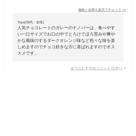
価格と在庫を
楽天
でチェック
>>
Toya(30代・女性)
人気チョコレートのガレーのナノバーは、食べやす
い一口サイズでお口の中でとろけてほろ苦みや爽や
かな風味のするダークオレンジ味など色々な味を楽
しめますのでチョコ好きな方に喜ばれますのでオス
スメです。
全てのおすすめコメント
(
1
件)
>