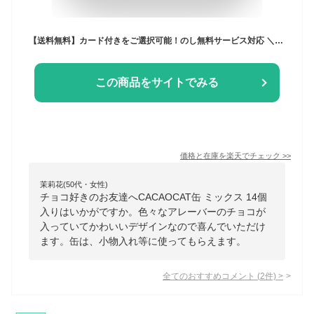
【送料無料】カード付きをご選択可能！のし無料サービス対応 ＼楽天ランキング1位／北海道産 プレミアムチョコレート 選べる猫缶《CACAOCAT缶14個入 》DADACA 公式 クリスマス お歳暮 お年賀 年末年始 お土産 お持たせ 冬ギフト 熨斗対応
この商品をサイトでみる
価格と在庫を
楽天
でチェック
>>
茉莉花(50代・女性)
チョコ好きのお友達へCACAOCAT缶 ミックス 14個
入りはいかがですか。色々なアレーバーのチョコが
入っていてかわいいデザインなので喜んでいただけ
ます。缶は、小物入れ等に使ってもらえます。
全てのおすすめコメント
(
2
件)
>