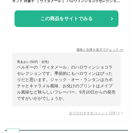
ギフト 洋菓子 ［ ヴィタメール ］ ハロウィンショコラセレクション 5個入 ｜約3-10日でのお届け※沖縄・離島へは届不可(A)
この商品をサイトでみる
価格と在庫を
楽天
でチェック
>>
青あおい(50代・女性)
ベルギーの「ヴィタメール」のハロウィンショコラ
セレクションです。季節的にもハロウィンはぴった
りだと思います。ジャック・オー・ランタンはカボ
チャとキャラメル風味、お化けのプリントはメイプ
ル風味など秋らしいフレーバー。9月10日からの発売
ですがいかがでしょうか。
全てのおすすめコメント
(
1
件)
>