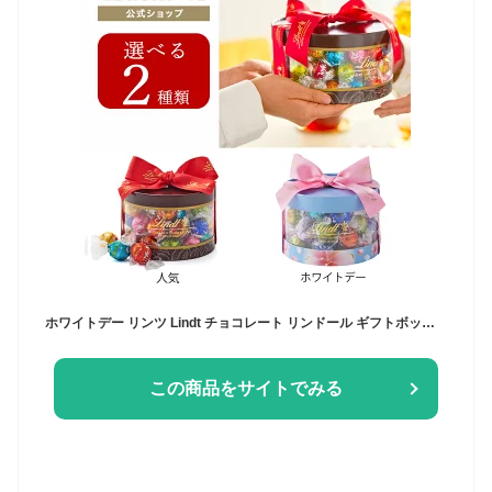
ホワイトデー リンツ Lindt チョコレート リンドール ギフトボックス 31個入｜ホワイトデー ギフト スイーツ お菓子 チョコ 詰め合わせ 個包装 プチギフト 可愛い リンツチョコ 手土産 誕生日 内祝い お礼 職場 退職 家族 熨斗対応
この商品をサイトでみる