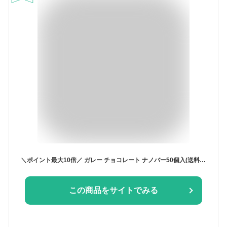
＼ポイント最大10倍／ ガレー チョコレート ナノバー50個入(送料込) 缶 入り 詰め合わせ 2026 母の日 ギフト 早割 チョコ お菓子 大量 大容量 ばらまき 個包装 小分け おしゃれ かわいい 高級 会社 職場 退職 祝い 挨拶 お礼 入学祝い 内祝い お返し 誕生日 プレゼント
この商品をサイトでみる