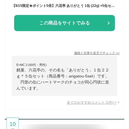
【9/15限定★ポイント5倍】六花亭 ありがとう 1缶 (22g) ×5缶セット チョコレート お礼 お返し プチギフト プレゼント ギフト 2次会 引き出物 敬老の日ギフト 内祝い お返し
この商品をサイトでみる
価格と在庫を
楽天
でチェック
>>
E=MC２(60代・男性)
銘菓、六花亭の、その名も「ありがとう」１缶２２
ｇ＊５缶セット（商品番号：arigatou-5set）です。
円形の缶にハートマークのチョコが同心円状に並
んでいます。
全てのおすすめコメント
(
1
件)
>
10