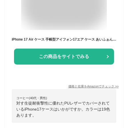
iPhone 17 Air ケース 手帳型アイフォン17エア ケース あいふぉん カバー 携帯カバー スマホカバー 肌触り良い レザー RFID磁気防止 スマホケース 携帯ケース サイドマグネット 耐衝撃 耐摩擦 スタンド機能 財布型 カード入れ (iPhone 17 Air 対応)スカイブルー
この商品をサイトでみる
価格と在庫を
Amazon
でチェック
>>
コーヒー(40代・男性)
対す生徒耐衝撃性に優れたPUレザーでカバーされて
いるiPhone17ケースはいかがですか。カラーは19色
あります。