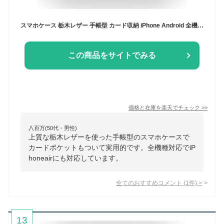
スマホケース 栃木レザー 手帳型 カード収納 iPhone Android 全機種対応 日本製 スマホカバー 本革 カード入れ ポケット付き 多機種対応 携帯ケース シンプル iPhone 17 Pro Max iPhoneAir Plus SE3 15 14 13 12 SE2 Xperia AQUOS GALAXY Pixel OPPO
この商品をサイトでみる
価格と在庫を
楽天
でチェック
>>
八百万(50代・男性)
上質な栃木レザーを使った手帳型のスマホケースで
カードポケットもついて実用的です。全機種対応でiP
honeairにも対応しています。
全てのおすすめコメント
(
1
件)
>
13