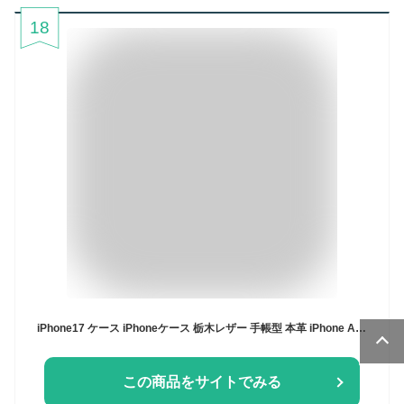
18
iPhone17 ケース iPhoneケース 栃木レザー 手帳型 本革 iPhone Air 16 15 14 SE 第3世代 se3 iPhone12 iPhone 13 pro mini promax ケース 手帳 iPhone se 11 8 x xr スマホケース iphoneSE 第2世代 se2 スマホケース手帳型 マグネットなし ベルトなし アイフォン カバー
この商品をサイトでみる