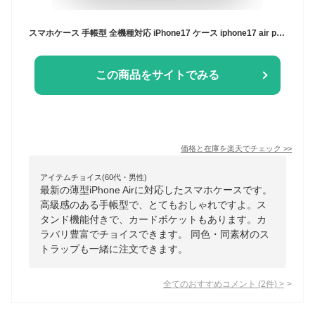
スマホケース 手帳型 全機種対応 iPhone17 ケース iphone17 air pro max 16e 16 iPhone15 iPhone13 mini SE se3 携帯カバー グーグルピクセル10 Xperia galaxy 手帳カバー 携帯ケース 手帳ケース Aquos sense9 ブランド ショルダー カバー
この商品をサイトでみる
価格と在庫を
楽天
でチェック
>>
アイテムチョイス(60代・男性)
最新の薄型iPhone Airに対応したスマホケースです。
高級感のある手帳型で、とてもおしゃれですよ。ス
タンド機能付きで、カードポケットもあります。カ
ラバリ豊富でチョイスできます。 同色・同素材のス
トラップも一緒に注文できます。
全てのおすすめコメント
(
2
件)
>