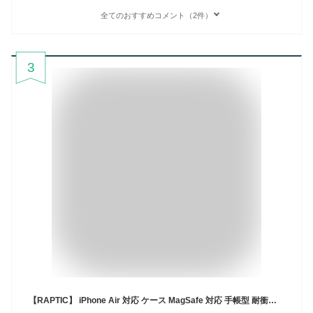
全てのおすすめコメント（2件）
3
【RAPTIC】 iPhone Air 対応 ケース MagSafe 対応 手帳型 耐衝撃 合成 皮 革 スマホケース 背面 クリア カード入れ 頑丈 マグセーフ 携帯ケース [ iPhoneAir アイフォンエアー 対応 手帳型ケース ] Air Folio ブラック