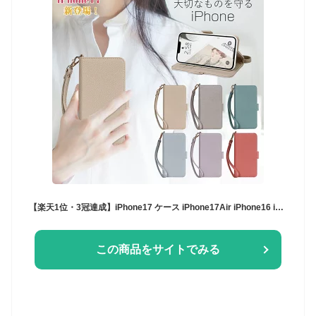
【楽天1位・3冠達成】iPhone17 ケース iPhone17Air iPhone16 iPhone16Pro 手帳型ケース iPhone16 ProMax 16PLUS iPhone15 iPhone14Pro 14Plus 14ProMax iphone13mini iPhoneSE第3世代 iPhone12 iPhone 13 12pro mini promax ケース iPhone se 11 8 7カバー iphonese第二世代
この商品をサイトでみる