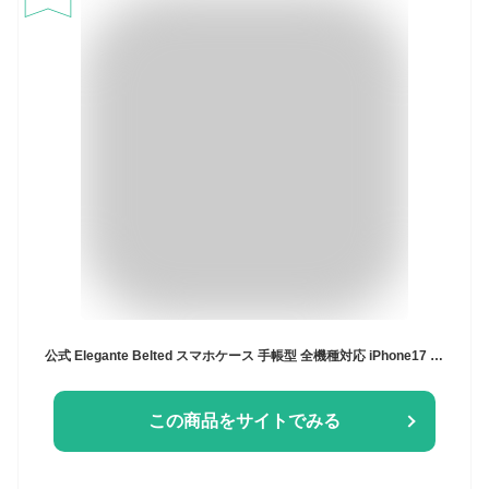
公式 Elegante Belted スマホケース 手帳型 全機種対応 iPhone17 ケース iPhone air 16e 16 pro max iPhone15 14 plus 13 iPhone se google pixel 9a 9 pro 8a ケース xperia 1 vii 10 vi galaxy a25 a36 5g AQUOS wish5 sense9 R10 携帯ケース
この商品をサイトでみる