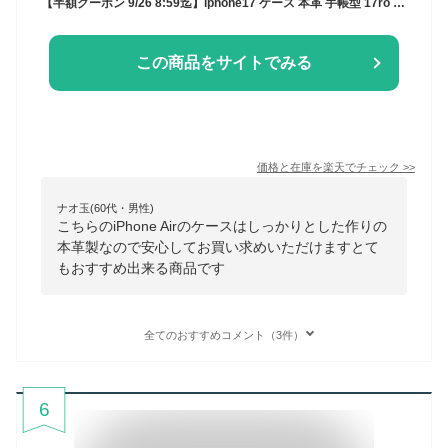
【半額クーポン 9/26 8:59迄】iphone17 ケース 本革 手帳型 17ro Air iPhone16 ケース 16e 16pro 16Plus 16Promax iPhone15 ケース 15pro iPhone SE 第3世代 第2世代 14 13 12 手帳型ケース 手帳 アイフォン スマホケース iPhoneケース Pixel8a 7 Xperia 10VI 1VI
この商品をサイトでみる
価格と在庫を
楽天
でチェック
>>
ナオ玉(60代・男性)
こちらのiPhone Airのケースはしっかりとした作りの
本革製なので安心してお買い求めいただけますとて
もおすすめ出来る商品です
全てのおすすめコメント（3件）
6