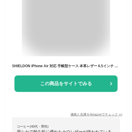
SHIELDON iPhone Air 対応 手帳型ケース 本革レザー 6.5インチ 5G 薄型 ワイヤレス充電 磁気充電可 [RFIDブロッキング] カード収納 マグネット内蔵 ストラップ穴付き 衝撃吸収 アイホン Air対応 スマホケース 2025年発売 サドルブラウン
この商品をサイトでみる
価格と在庫を
Amazon
でチェック
>>
コーヒー(40代・男性)
滑らかで耐久性に優れたカウレザーが使われている