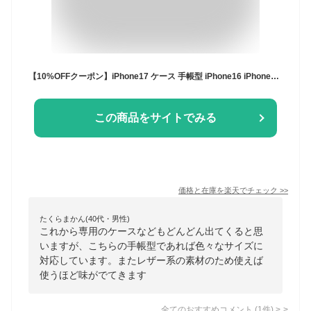
【10%OFFクーポン】iPhone17 ケース 手帳型 iPhone16 iPhone16e ケース 手帳 iPhone17Pro iPhone Air iPhone16Pro iPhone17ProMax iPhone 15 14 13 12 mini 16Plus 16ProMax カバー 手帳型ケース iPhone SE 第3世代 スマホケース スマホカバー iPhoneケース アイフォン
この商品をサイトでみる
価格と在庫を
楽天
でチェック
>>
たくらまかん(40代・男性)
これから専用のケースなどもどんどん出てくると思
いますが、こちらの手帳型であれば色々なサイズに
対応しています。またレザー系の素材のため使えば
使うほど味がでてきます
全てのおすすめコメント
(
1
件)
>