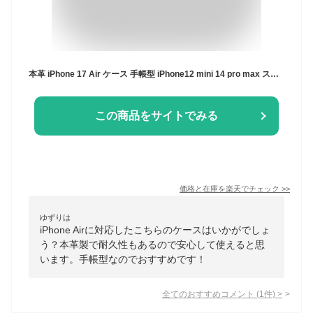
本革 iPhone 17 Air ケース 手帳型 iPhone12 mini 14 pro max スマホ ケース 牛革 iPhone15 promax 手帳型 カバー ストラップ付き iPhone SE 第3/2世代 XR 手帳カバー iPhone11 iPhone16 アイフォン13 ケース 本革 耐衝撃 大人男子 女子 おしゃれ case スリム ベルトなし
この商品をサイトでみる
価格と在庫を
楽天
でチェック
>>
ゆずりは
iPhone Airに対応したこちらのケースはいかがでしょ
う？本革製で耐久性もあるので安心して使えると思
います。手帳型なのでおすすめです！
全てのおすすめコメント
(
1
件)
>