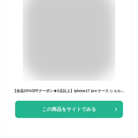
【全品10%OFFクーポン★2点以上】iphone17 pro ケース ショルダー 17promax iphone air ケース iPhone16 16e 16pro ケース iPhone15 14 ショルダー タイプ スマホケース スマホショルダー 携帯ケース iphone13 pro12 mini 11 XR Galaxy s22 s23 Google Pixel 8 6a 7 7a 9
この商品をサイトでみる