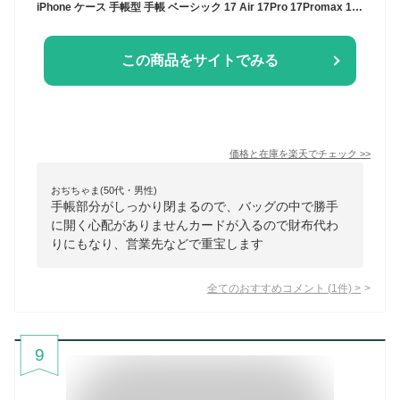
iPhone ケース 手帳型 手帳 ベーシック 17 Air 17Pro 17Promax 16e 16 16Plus 16Pro 16Promax 15 15Plus 15Pro 14 14Pro 14Plus 13 13mini 13Pro SE SE2 SE3 第3世代 第2世代 12 12mini 11 8 スマホケース 携帯 カバー 耐衝撃 マグネット ストラップ穴 アイフォン SE
この商品をサイトでみる
価格と在庫を
楽天
でチェック
>>
おぢちゃま(50代・男性)
手帳部分がしっかり閉まるので、バッグの中で勝手
に開く心配がありませんカードが入るので財布代わ
りにもなり、営業先などで重宝します
全てのおすすめコメント
(
1
件)
>
9