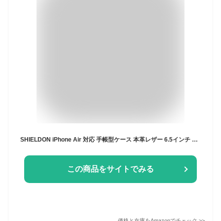
SHIELDON iPhone Air 対応 手帳型ケース 本革レザー 6.5インチ 5G TPU素材 カード収納 [RFIDブロッキング] 横置きスタンド機能 マグネット内蔵 ストラップ穴付き 衝撃吸収 あいふぉん Air 対応スマホケース 2025年発売 レトロブラック
この商品をサイトでみる
価格と在庫を
Amazon
でチェック
>>